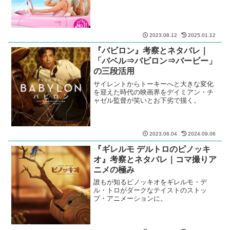
2023.08.12
2025.01.12
『バビロン』考察とネタバレ｜
「バベル⇒バビロン⇒バービー」
の三段活用
サイレントからトーキーへと大きな変化
を迎えた時代の映画界をデイミアン・チ
ャゼル監督が笑いとお下劣で描く。
2023.06.04
2024.09.06
『ギレルモ デルトロのピノッキ
オ』考察とネタバレ｜コマ撮りア
ニメの極み
誰もが知るピノッキオをギレルモ・デ
ル・トロがダークなテイストのストッ
プ・アニメーションに。