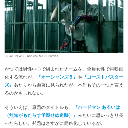
(C)2019 WBEI and c&TM DC Comics
かつては男性中心で組まれたチームを、全員女性で再映画
化する流れが、
『オーシャンズ８』
や
『ゴーストバスター
ズ』
あたりから顕著に見られたが、本作もその一つと言え
るのかもしれない。
そういえば、原題のタイトルも、
『バードマン あるいは
（無知がもたらす予期せぬ奇跡）』
みたいに思いっきり長
ったらしい。邦題はさすがに簡略化しているが。