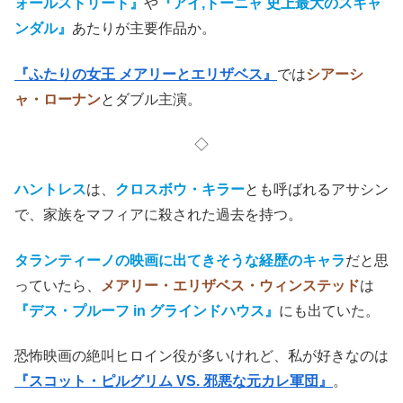
ォールストリート』
や
『アイ,トーニャ 史上最大のスキャ
ンダル』
あたりが主要作品か。
『ふたりの女王 メアリーとエリザベス』
では
シアーシ
ャ・ローナン
とダブル主演。
◇
ハントレス
は、
クロスボウ・キラー
とも呼ばれるアサシン
で、家族をマフィアに殺された過去を持つ。
タランティーノの映画に出てきそうな経歴のキャラ
だと思
っていたら、
メアリー・エリザベス・ウィンステッド
は
『デス・プルーフ in グラインドハウス』
にも出ていた。
恐怖映画の絶叫ヒロイン役が多いけれど、私が好きなのは
『スコット・ピルグリム VS. 邪悪な元カレ軍団』
。