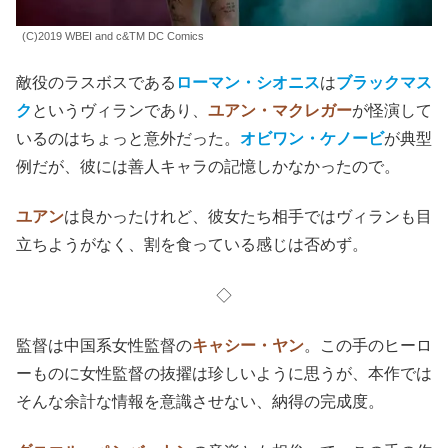
(C)2019 WBEI and c&TM DC Comics
敵役のラスボスである
ローマン・シオニス
は
ブラックマス
ク
というヴィランであり、
ユアン・マクレガー
が怪演して
いるのはちょっと意外だった。
オビワン・ケノービ
が典型
例だが、彼には善人キャラの記憶しかなかったので
。
ユアン
は良かったけれど、彼女たち相手ではヴィランも目
立ちようがなく、割を食っている感じは否めず。
◇
監督は中国系女性監督の
キャシー・ヤン
。この手のヒーロ
ーものに女性監督の抜擢は珍しいように思うが、本作では
そんな余計な情報を意識させない、納得の完成度。