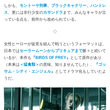
しかも、
モントーヤ刑事、ブラックキャナリー、ハントレ
ス
、更には非行少女の
カサンドラ
まで、みんなキャラが立
っている点も、前作から改められている。
◇
女性ヒーローが徒党を組んで戦うというフォーマットは、
日本では
セーラームーンからプリキュアまで
脈々と続いて
いるが、本作も
『BIRDS OF PREY』
として原作があり
（本来は
＜猛禽類＞
の意味。知りませんでした）、
『ゴッ
サム・シティ・エンジェル』
としてドラマ化もしていたよ
うだ。