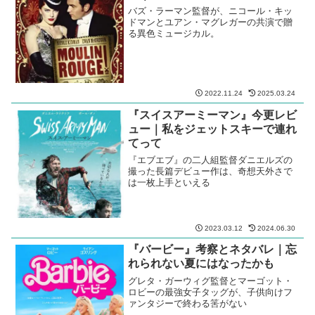
バズ・ラーマン監督が、ニコール・キッ
ドマンとユアン・マグレガーの共演で贈
る異色ミュージカル。
2022.11.24
2025.03.24
『スイスアーミーマン』今更レビ
ュー｜私をジェットスキーで連れ
てって
『エブエブ』の二人組監督ダニエルズの
撮った長篇デビュー作は、奇想天外さで
は一枚上手といえる
2023.03.12
2024.06.30
『バービー』考察とネタバレ｜忘
れられない夏にはなったかも
グレタ・ガーウィグ監督とマーゴット・
ロビーの最強女子タッグが、子供向けフ
ァンタジーで終わる筈がない