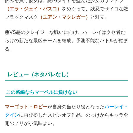
恨みを買う彼女は、謎のダイヤを盗んだ少女カサンドラ
（エラ・ジェイ・バスコ）
をめぐって、残忍でサイコな敵
ブラックマスク
（ユアン・マクレガー）
と対立。
悪VS悪のクレイジーな戦いに向け、ハーレイはクセ者だ
らけの新たな最凶チームを結成。予測不能なバトルが始ま
る。
レビュー（ネタバレなし）
この路線ならマーベルに負けない
マーゴット・ロビー
が自身の当たり役となった
ハーレイ・
クイン
に再び扮したスピンオフ作品。のっけからキャラ全
開のノリが小気味よい。