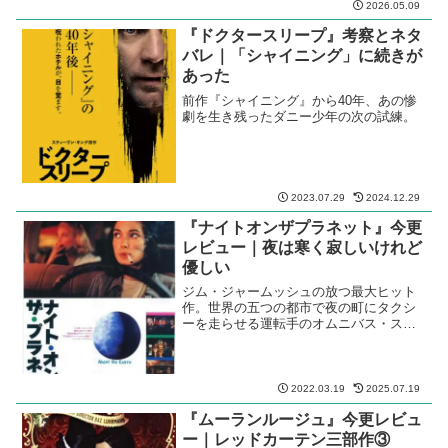
2026.05.09
『ドクタースリープ』考察とネタ
バレ｜「シャイニング」に続きが
あった
前作『シャイニング』から40年、あの惨
劇を生き残ったダニー少年の次の試練。
2023.07.29
2024.12.29
『ナイトオンザプラネット』今更
レビュー｜夜は寒く寂しいけれど
優しい
ジム・ジャームッシュの放つ最大ヒット
作。世界の五つの都市で夜の町にタクシ
ーを走らせる運転手のオムニバス・スト
ーリー。
2022.03.19
2025.07.19
『ムーランルージュ』今更レビュ
ー｜レッドカーテン三部作③