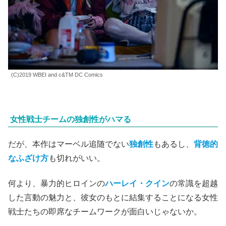
(C)2019 WBEI and c&TM DC Comics
女性戦士チームの独創性がハマる
だが、本作はマーベル追随でない
独創性
もあるし、
背徳的
なふざけ方
も切れがいい。
何より、暴力的ヒロインの
ハーレイ・クイン
の常識を超越
した言動の魅力と、彼女のもとに結集することになる女性
戦士たちの即席なチームワークが面白いじゃないか。