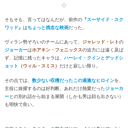
◇
そもそも、言ってはなんだが、前作の
『スーサイド・スク
ワッド』
は
ちょっと残念な映画
だった。
ヴィラン勢ぞろいのチームにあって、
ジャレッド・レト
の
ジョーカー
は
ホアキン・フェニックス
の迫力には遠く及ば
ず、記憶に残ったキャラは、
ハーレイ・クイン
と
デッドシ
ョット
（ウィル・スミス）
だけと寂しい限り。
その点では、
数少ない収穫だったこの過激なヒロイン
を、
主役に抜擢するのは好判断。あれだけ熱愛だった
ジョーカ
ー
との別れ話から始まる展開（しかも男は顔も出さない）
も明快で良い。