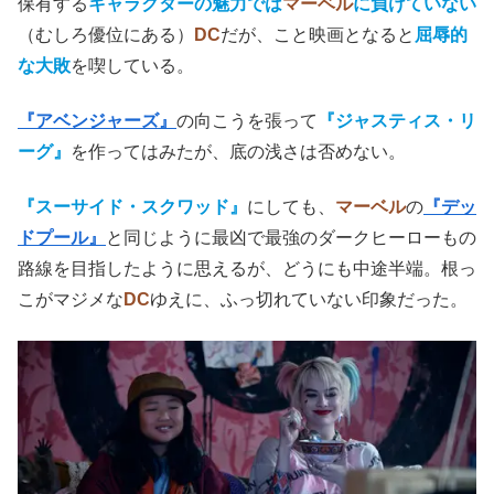
保有する
キャラクターの魅力では
マーベル
に負けていない
（むしろ優位にある）
DC
だが、こと映画となると
屈辱的
な大敗
を喫している。
『アベンジャーズ』
の向こうを張って
『ジャスティス・リ
ーグ』
を作ってはみたが、底の浅さは否めない。
『スーサイド・スクワッド』
にしても、
マーベル
の
『デッ
ドプール』
と同じように最凶で最強のダークヒーローもの
路線を目指したように思えるが、どうにも中途半端。根っ
こがマジメな
DC
ゆえに、ふっ切れていない印象だった。