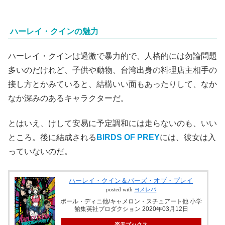
ハーレイ・クインの魅力
ハーレイ・クインは過激で暴力的で、人格的には勿論問題
多いのだけれど、子供や動物、台湾出身の料理店主相手の
接し方とかみていると、結構いい面もあったりして、なか
なか深みのあるキャラクターだ。
とはいえ、けして安易に予定調和には走らないのも、いい
ところ。後に結成される
BIRDS OF PREY
には、彼女は入
っていないのだ。
ハーレイ・クイン＆バーズ・オブ・プレイ
posted with
ヨメレバ
ポール・ディニ他/キャメロン・スチュアート他 小学
館集英社プロダクション 2020年03月12日
楽天ブックス