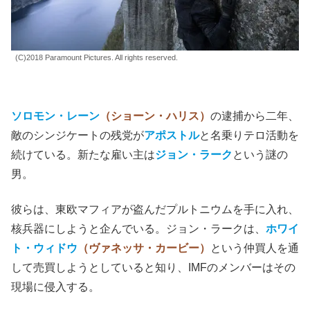
(C)2018 Paramount Pictures. All rights reserved.
ソロモン・レーン
（ショーン・ハリス）
の逮捕から二年、
敵のシンジケートの残党が
アポストル
と名乗りテロ活動を
続けている。新たな雇い主は
ジョン・ラーク
という謎の
男。
彼らは、東欧マフィアが盗んだプルトニウムを手に入れ、
核兵器にしようと企んでいる。ジョン・ラークは、
ホワイ
ト・ウィドウ
（ヴァネッサ・カービー）
という仲買人を通
して売買しようとしていると知り、IMFのメンバーはその
現場に侵入する。