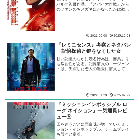
パルマ監督作品。『スパイ大作戦』から
のファンのおメガネにかなったかは微妙
だが、興行的には大成功！
2021.06.08
2025.12.08
『レミニセンス』考察とネタバレ
｜記憶探偵と鍵をなくした女
甘い記憶のなかに浸る行為は、麻薬より
も常習性がある。記憶潜入のエージェン
トは、失踪した恋人の過去に潜入してい
く。
2022.01.29
2025.07.29
『ミッションインポッシブル ロ
ーグ ネイション』一気通貫レビ
ュー⑤
回を追うごとに面白味が増していくミッ
ション・インポッシブル。チームプレイ
も段々と定着。