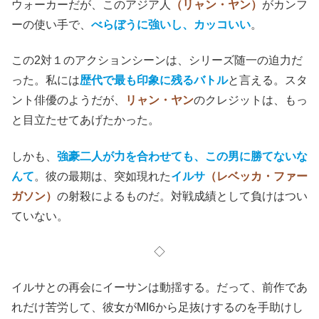
ウォーカーだが、このアジア人
（リャン・ヤン）
がカンフ
ーの使い手で、
べらぼうに強いし、カッコいい
。
この2対１のアクションシーンは、シリーズ随一の迫力だ
った。私には
歴代で最も印象に残るバトル
と言える。スタ
ント俳優のようだが、
リャン・ヤン
のクレジットは、もっ
と目立たせてあげたかった。
しかも、
強豪二人が力を合わせても、この男に勝てないな
んて
。彼の最期は、突如現れた
イルサ
（レベッカ・ファー
ガソン）
の射殺によるものだ。対戦成績として負けはつい
ていない。
◇
イルサとの再会にイーサンは動揺する。だって、前作であ
れだけ苦労して、彼女がMI6から足抜けするのを手助けし