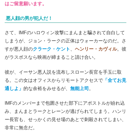
はご留意願います。
悪人顔の男が犯人だ！
さて、IMFのハロウィン攻撃にまんまと騙されて自白して
しまうが、ジョン・ラークの正体はウォーカーなのだ。さ
すが悪人顔の
クラーク・ケント
、
ヘンリー・カヴィル
。彼
がラスボスなら映画が締まること請け合い。
彼が、イーサン悪人説を流布しスローン長官を手玉に取
る。この女はオフィスからリモートアクセスで
「全てお見
通しよ」
的な余裕をみせるが、
無能上司
。
IMFのメンバーまで包囲させた部下にアポストルが紛れ込
み、まんまとラークとレーンが逃げられてしまう。ハンリ
ー長官も、せっかくの見せ場のあとで刺殺されてしまい、
非常に無念だ。