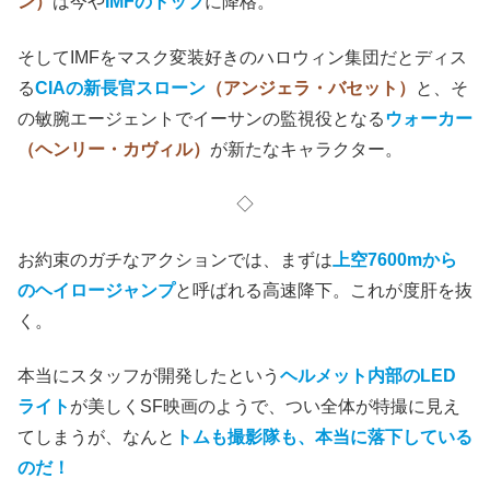
ン）
は今や
IMFのトップ
に降格。
そしてIMFをマスク変装好きのハロウィン集団だとディス
る
CIAの新長官スローン
（アンジェラ・バセット）
と、そ
の敏腕エージェントでイーサンの監視役となる
ウォーカー
（ヘンリー・カヴィル）
が新たなキャラクター。
◇
お約束のガチなアクションでは、まずは
上空7600mから
のヘイロージャンプ
と呼ばれる高速降下。これが度肝を抜
く。
本当にスタッフが開発したという
ヘルメット内部のLED
ライト
が美しくSF映画のようで、つい全体が特撮に見え
てしまうが、なんと
トムも撮影隊も、本当に落下している
のだ！