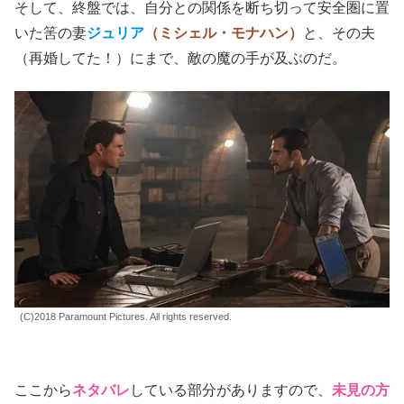
そして、終盤では、自分との関係を断ち切って安全圏に置
いた筈の妻
ジュリア
（ミシェル・モナハン）
と、その夫
（再婚してた！）にまで、敵の魔の手が及ぶのだ。
(C)2018 Paramount Pictures. All rights reserved.
ここから
ネタバレ
している部分がありますので、
未見の方