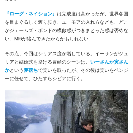
『ローグ・ネイション』
は完成度は高かったが、世界各国
を目まぐるしく渡り歩き、ユーモアの入れ方なども、どこ
かジェームズ・ボンドの模倣感がつきまとった感は否めな
い。MI6が絡んできたからかもしれない。
その点、今回はシリアス度が増している。イーサンがジュ
リアと結婚式を挙げる冒頭のシーンは、
いーさんか寅さん
か
という
夢落ち
で笑いを取ったが、その後は笑いをベンジ
ーに任せて、ひたすらシビアに行く。