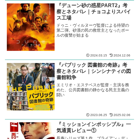
『デューン砂の惑星PART2』考
察とネタバレ｜チョコよりスパイ
ス工場
ドゥニ・ヴィルヌーヴ監督による待望の
第二弾。砂漠の民の救世主となったポー
ルの復讐が始まる
2024.03.15
2024.12.06
『パブリック 図書館の奇跡』考
察とネタバレ｜シンシナティの図
書館戦争
エミリオ・エステベスが監督・主演を務
めた、公共図書館の静かなる民主主義の
闘い
2023.06.25
2025.02.06
『ミッションインポッシブル』一
気通貫レビュー①
長寿シリーズ第１作。ブライアン・デ・