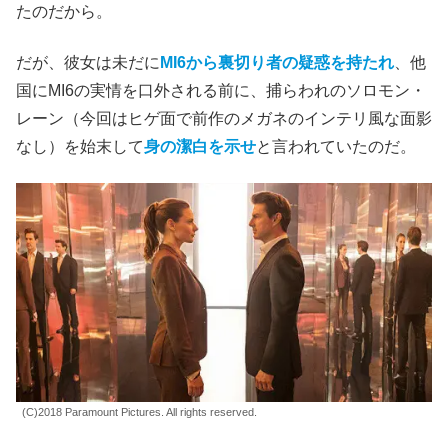
たのだから。
だが、彼女は未だに
MI6から裏切り者の疑惑を持たれ
、他
国にMI6の実情を口外される前に、捕らわれのソロモン・
レーン（今回はヒゲ面で前作のメガネのインテリ風な面影
なし）を始末して
身の潔白を示せ
と言われていたのだ。
(C)2018 Paramount Pictures. All rights reserved.