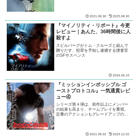
2021.08.30
2025.08.30
『マイノリティ・リポート』今更
レビュー｜あんた、36時間後に人
殺すよ
スピルバーグがトム・クルーズと組んで
贈りだす、犯罪を予知し逮捕する捜査官
のSFサスペンス
2026.06.10
『ミッションインポッシブル ゴ
ーストプロトコル』一気通貫レビ
ュー④
シリーズ第４弾は、前作以上にメンバー
の結束も高まり、チームプレイを重視。
定番のアクションもグレードアップのう
えユーモア増量。ミッションインポッシ
ブルゴーストプロトコル
2021.08.02
2025.12.02