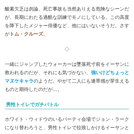
酸素欠乏は勿論、死亡事故も当然ありえる危険なシーンだ
が、長期にわたる過酷な訓練でモノにしている。この高度
を降下したメジャー俳優など、他にはいないそうだ。さす
が
トム・クルーズ
。
◇
一緒にジャンプしたウォーカーは墜落死寸前をイーサンに
救われるのだが、それにも気づかない、
強いけどちょっと
マヌケキャラ
のようだ。やがて二人にも連帯感が芽生える
ものと期待したのだが…。
男性トイレでガチバトル
ホワイト・ウィドウのいるパーティ会場でジョン・ラーク
になり替わろうと、男性トイレで拉致しかけるイーサンと