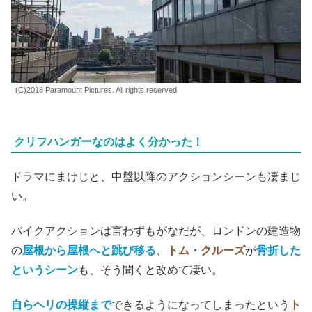
(C)2018 Paramount Pictures. All rights reserved.
クリフハンガーなのはよく分かった！
ドラマにまけじと、中盤以降のアクションシーンも凄まじ
い。
バイクアクションは言わずもがなだが、ロンドンの建造物
の
屋根から屋根へと跳び移る
、
トム・クルーズ
が
骨折した
というシーン
も、そう聞くと改めて凄い。
自らヘリの操縦まで
できるようになってしまったという
ト