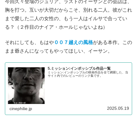
今回久々登場のジュリア、ラストのイーサンとの会話は、
胸を打つ。互いが大切だからこそ、別れる二人。彼がこれ
まで愛した二人の女性の、もう一人はイルサで合ってい
る？（２作目のナイア・ホールじゃないよね）
それにしても、もはや
００７越えの風格
がある本作。この
まま爺さんになってもやってほしい、イーサン。
5.ミッション:インポッシブル作品一覧
ミッション:インポッシブルの映画作品を全て網羅した、当
サイト内でのレビューのリンク集です。
2025.05.19
cinephilie.jp