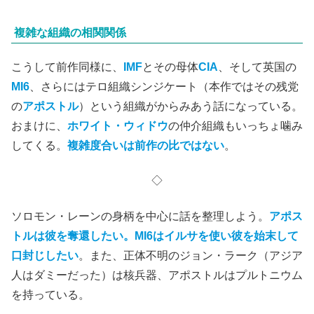
複雑な組織の相関関係
こうして前作同様に、
IMF
とその母体
CIA
、そして英国の
MI6
、さらにはテロ組織シンジケート（本作ではその残党
の
アポストル
）という組織がからみあう話になっている。
おまけに、
ホワイト・ウィドウ
の仲介組織もいっちょ噛み
してくる。
複雑度合いは前作の比ではない
。
◇
ソロモン・レーンの身柄を中心に話を整理しよう。
アポス
トルは彼を奪還したい。MI6はイルサを使い彼を始末して
口封じしたい
。また、正体不明のジョン・ラーク（アジア
人はダミーだった）は核兵器、アポストルはプルトニウム
を持っている。