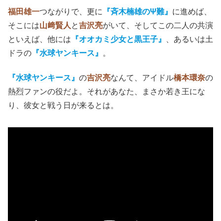
福田雄
一
つながりで、更に
『斉木楠雄のΨ難』
に進めば、
そこには
山﨑賢人
と
吉沢亮
がいて、そしてこの二人の共演
といえば、他には
『オオカミ少女と黒王子』
、あるいは土
ドラの
『水球ヤンキース』
。
『水球ヤンキース』
の
吉沢亮
なんて、アイドル
橋本環奈
の
熱烈ファンの役だよ。それがあなた、まさか若き王にな
り、彼女と戦う日が来るとは。