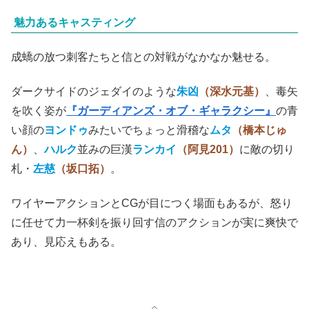
魅力あるキャスティング
成蟜の放つ刺客たちと信との対戦がなかなか魅せる。
ダークサイドのジェダイのような
朱凶
（深水元基）
、毒矢
を吹く姿が
『ガーディアンズ・オブ・ギャラクシー』
の青
い顔の
ヨンドゥ
みたいでちょっと滑稽な
ムタ
（橋本じゅ
ん）
、
ハルク
並みの巨漢
ランカイ
（阿見201）
に敵の切り
札・
左慈
（坂口拓）
。
ワイヤーアクションとCGが目につく場面もあるが、怒り
に任せて力一杯剣を振り回す信のアクションが実に爽快で
あり、見応えもある。