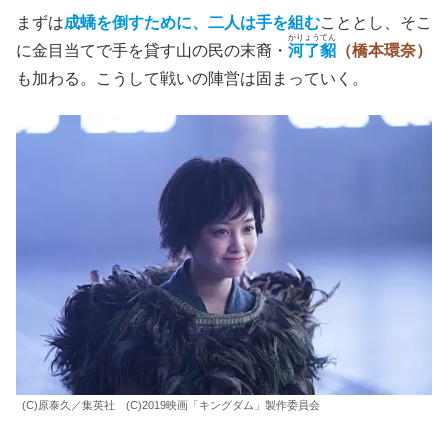
まずは
成蟜を倒すために、二人は手を組む
こととし、そこ
かりょうてん
に金目当てで手を貸す山の民の末裔・
河了貂
（橋本環奈）
も加わる。こうして戦いの陣営は固まっていく。
(C)原泰久／集英社 (C)2019映画「キングダム」製作委員会