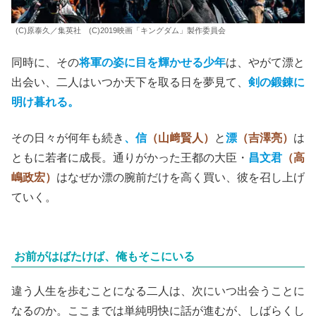
(C)原泰久／集英社 (C)2019映画「キングダム」製作委員会
同時に、その
将軍の姿に目を輝かせる少年
は、やがて漂と
出会い、二人はいつか天下を取る日を夢見て、
剣の鍛錬に
明け暮れる。
その日々が何年も続き
、信
（山﨑賢人）
と
漂
（吉澤亮）
は
ともに若者に成長。通りがかった王都の大臣・
昌文君
（高
嶋政宏）
はなぜか漂の腕前だけを高く買い、彼を召し上げ
ていく。
お前がはばたけば、俺もそこにいる
違う人生を歩むことになる二人は、次にいつ出会うことに
なるのか。ここまでは単純明快に話が進むが、しばらくし