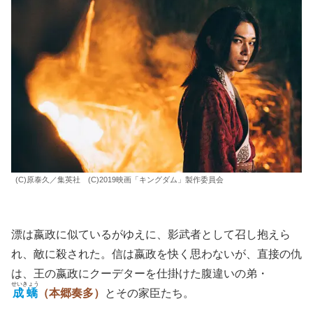
(C)原泰久／集英社 (C)2019映画「キングダム」製作委員会
漂は嬴政に似ているがゆえに、影武者として召し抱えら
れ、敵に殺された。信は嬴政を快く思わないが、直接の仇
は、王の嬴政にクーデターを仕掛けた腹違いの弟・
せいきょう
成蟜
（本郷奏多）
とその家臣たち。