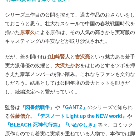
シリーズ三作目の公開を控えて、過去作品のおさらいをし
ておこうと思う。壮大なスケールで中国の春秋戦国時代を
描いた
原泰久
による原作は、その人気の高さから実写版の
キャスティングの不安などが取り沙汰された。
だが、蓋を開ければ
山﨑賢人
と
吉沢亮
という魅力ある若手
実力派俳優の抜擢と、
大沢たかお
をはじめとするツボを押
さえた豪華メンバーの揃い踏み。これならファンも文句な
しだろう。結果としては公開年度の最大ヒットを叩きだ
し、続編決定へと繋がっていく。
監督は
『図書館戦争』
や
『GANTZ』
のシリーズで知られ
る
佐藤信介
。
『デスノート Light up the NEW world』
や
『BLEACH 死神代行篇』『いぬやしき』
等々、コミック
原作ものでも着実に実績を重ねている人物で、本作では脚