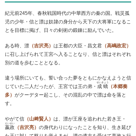
紀元前245年、春秋戦国時代の中華西方の秦の国。戦災孤
児の少年・信と漂は奴隷の身分から天下の大将軍になるこ
とを目標に掲げ、日々の剣術の鍛錬に励んでいた。
ある時、漂
（吉沢亮）
は王都の大臣・昌文君
（高嶋政宏）
に召し上げられて王宮へ入ることなり、信と漂はそれぞれ
別の道を歩むこととなる。
違う場所にいても、誓い合った夢をともにかなえようと信
せいきょう
じていた二人だったが、王宮では王の弟・
成蟜
（本郷奏
多）
がクーデター起こし、その混乱の中で漂は命を落と
す。
やがて信
（山﨑賢人）
は、漂が王座を追われた若き王・
えいせい
嬴政
（吉沢亮）
の身代わりになったことを知り、生き延び
た王に対して怒りを覚えるが、漂の遺志を受けて嬴政と行