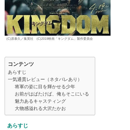
(C)原泰久／集英社 (C)2019映画「キングダム」製作委員会
コンテンツ
あらすじ
一気通貫レビュー（ネタバレあり）
将軍の姿に目を輝かせる少年
お前がはばたけば、俺もそこにいる
魅力あるキャスティング
大物感溢れる大沢たかお
あらすじ