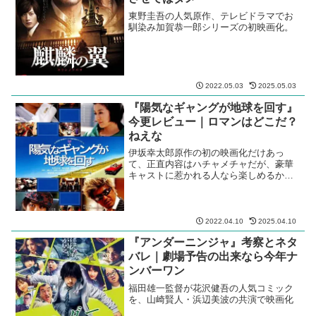
東野圭吾の人気原作、テレビドラマでお
馴染み加賀恭一郎シリーズの初映画化。
2022.05.03
2025.05.03
『陽気なギャングが地球を回す』
今更レビュー｜ロマンはどこだ？
ねえな
伊坂幸太郎原作の初の映画化だけあっ
て、正直内容はハチャメチャだが、豪華
キャストに惹かれる人なら楽しめるか
も。
2022.04.10
2025.04.10
『アンダーニンジャ』考察とネタ
バレ｜劇場予告の出来なら今年ナ
ンバーワン
福田雄一監督が花沢健吾の人気コミック
を、山崎賢人・浜辺美波の共演で映画化