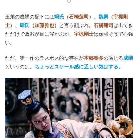
◇
王弟の成蟜の配下には
竭氏
（石橋蓮司）
、魏興
（宇梶剛
士）
、肆氏
（加藤雅也）
と言う顔ぶれ。
石橋蓮司
は出てき
ただけで敗戦が目に浮かぶが、
宇梶剛士
は頑強そうで心強
い。
ただ、第一作のラスボス的な存在が
本郷奏多
の演じる
成蟜
というのは、
ちょっとスケール感に乏しい気はする。