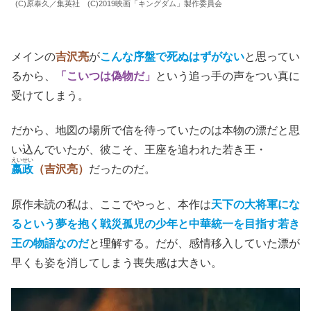
(C)原泰久／集英社 (C)2019映画「キングダム」製作委員会
メインの
吉沢亮
が
こんな序盤で死ぬはずがない
と思ってい
るから、
「こいつは偽物だ」
という追っ手の声をつい真に
受けてしまう。
だから、地図の場所で信を待っていたのは本物の漂だと思
い込んでいたが、彼こそ、王座を追われた若き王・
えいせい
嬴政
（吉沢亮）
だったのだ。
原作未読の私は、ここでやっと、本作は
天下の大将軍にな
るという夢を抱く戦災孤児の少年と中華統一を目指す若き
王の物語なのだ
と理解する。だが、感情移入していた漂が
早くも姿を消してしまう喪失感は大きい。