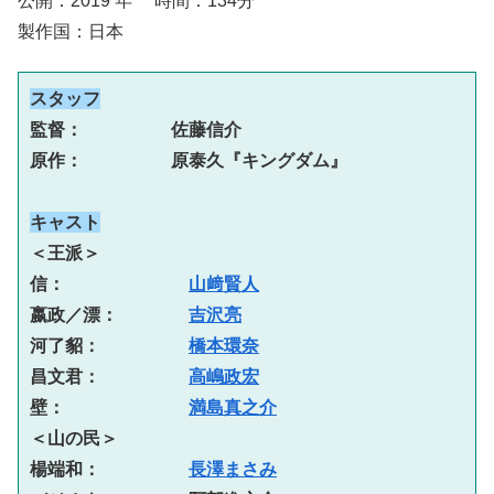
公開：2019 年 時間：134分
製作国：日本
スタッフ
監督：　　　　　佐藤信介

原作：　　　　　原泰久『キングダム』
キャスト
＜王派＞

信：　　　　　　　
山﨑賢人
嬴政／漂：　　　　
吉沢亮
河了貂：　　　　　
橋本環奈
昌文君：　　　　　
高嶋政宏
壁：　　　　　　　
満島真之介
＜山の民＞

楊端和：　　　　　
長澤まさみ