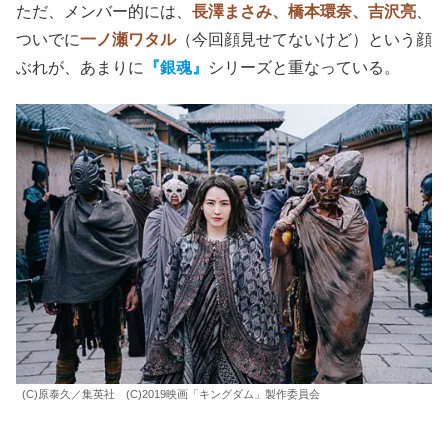
ただ、メンバー的には、
長澤まさみ、橋本環奈、吉沢亮
、
ついでに
一ノ瀬ワタル
（今回顔見せてないけど）という顔
ぶれが、あまりに
『銀魂』
シリーズと重なっている。
(C)原泰久／集英社 (C)2019映画「キングダム」製作委員会