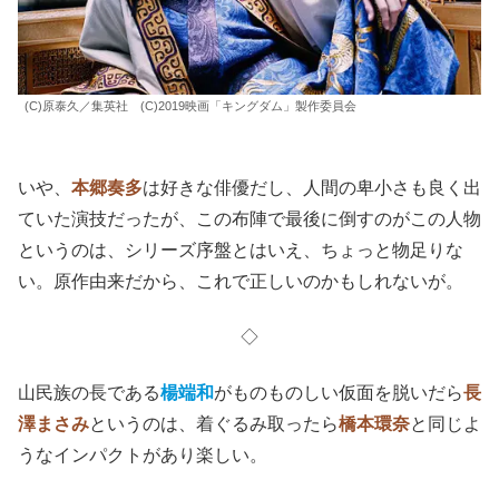
(C)原泰久／集英社 (C)2019映画「キングダム」製作委員会
いや、
本郷奏多
は好きな俳優だし、人間の卑小さも良く出
ていた演技だったが、この布陣で最後に倒すのがこの人物
というのは、シリーズ序盤とはいえ、ちょっと物足りな
い。原作由来だから、これで正しいのかもしれないが。
◇
山民族の長である
楊端和
がものものしい仮面を脱いだら
長
澤まさみ
というのは、着ぐるみ取ったら
橋本環奈
と同じよ
うなインパクトがあり楽しい。