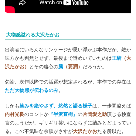
大物感溢れる大沢たかお
出演者にいろんなリンケージが思い浮かぶ本作だが、敵か
味方かも判然とせず、最後まで謎めいていたのは
王騎
（大
沢たかお）
とその腹心の
騰
（要潤）
だろうか。
勿論、次作以降での活躍が想定されるが、本作での存在は
ただ大物感が伝わるのみ
。
しかも
笑みを絶やさず、悠然と語る様子
は、一歩間違えば
内村光良
のコントか
『半沢直樹』
の
片岡愛之助
演じる検査
官のようだが、ギリギリ笑いにならずに踏みとどまってい
る。この不気味な余韻がさすが
大沢たかお
たる所以だ。