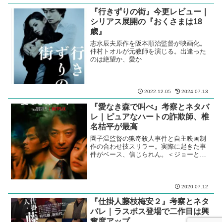
凌山崎麻美： しいなえいひ青山
『行きずりの街』今更レビュー｜
重彦： 沢木哲吉川泰
久： ...
シリアス展開の『おくさまは18
歳』
志水辰夫原作を阪本順治監督が映画化。
仲村トオルが元教師を演じる。出逢った
のは絶望か、愛か
2022.12.05
2024.07.13
『愛なき森で叫べ』考察とネタバ
レ｜ピュアなハートの詐欺師、椎
名桔平が最高
園子温監督の猟奇殺人事件と自主映画制
作の合わせ技スリラー。実際に起きた事
件がベース、信じられん。＜ジョーと段
平＞ならぬ、＜ジョーの桔平＞の怪演が
冴える。
2020.07.12
『仕掛人藤枝梅安２』考察とネタ
バレ｜ラスボス登場で二作目は興
奮度アップ