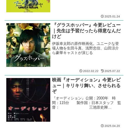
2025.01.24
『グラスホッパー』今更レビュー
｜先生は予習だったら得意なんだ
けど
伊坂幸太郎の原作映画化。ユニークな登
場人物を生田斗真、浅野忠信、山田涼介
ら豪華キャストが演じる
2022.02.22
2025.07.22
映画『オーディション』今更レビ
ュー｜キリキリ舞い、させられる
ぞ
『オーディション』公開：2000年 時
間：115分 製作国：日本スタッフ 監
督： 三池崇史脚
本： 天願大介原
作： 村上
龍 『オーディション』
キャスト青山重治： 石橋
2025.04.20