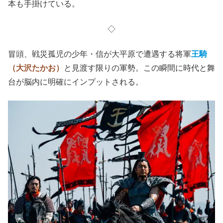
本も手掛けている。
◇
冒頭、戦災孤児の少年・信が大平原で遭遇する将軍
王騎
（大沢たかお）
と見渡す限りの軍勢。この瞬間に時代と舞
台が脳内に明確にインプットされる。