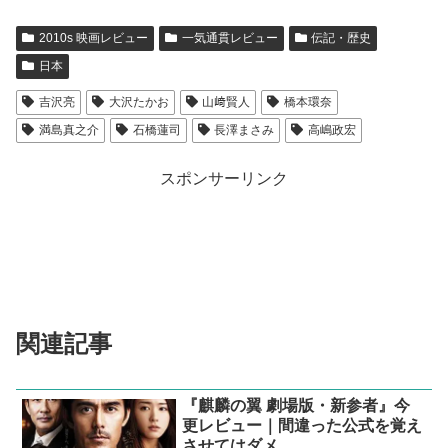
2010s 映画レビュー
一気通貫レビュー
伝記・歴史
日本
吉沢亮
大沢たかお
山﨑賢人
橋本環奈
満島真之介
石橋蓮司
長澤まさみ
高嶋政宏
スポンサーリンク
関連記事
『麒麟の翼 劇場版・新参者』今
更レビュー｜間違った公式を覚え
させてはダメ