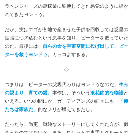
ラベンジャーズの裏稼業に酷使してきた悪党のように描か
れてきたヨンドゥ。
だが、実はエゴが各地で産ませた子供を回収しては惑星の
拡張につぎ込むという悪事を知り、ピーターを匿っていた
のだ。最後には、
自らの命を宇宙空間に投げ出して、ピー
ターを救うヨンドゥ
。カッコよすぎる。
◇
つまりは、ピーターの父親代わりはヨンドゥなのだ。
生み
の親より、育ての親。
本作は、そういう
浪花節的な物語
と
いえる。いつの間にか、ガーディアンズの面々にも、
「俺
たちは家族だ」
的なノリが増えてきたし。
だったら、尚更、単純なストーリーにしてくれた方が、似
合ったのではないか。まあ、ロケットの毒舌とグルートの