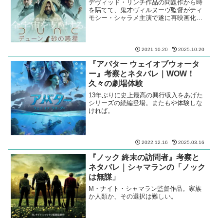
デヴィッド・リンチ作品の問題作から時
を隔てて、鬼才ヴィルヌーヴ監督がティ
モシー・シャラメ主演で遂に再映画化を
実現。
2021.10.20
2025.10.20
『アバター ウェイオブウォータ
ー』考察とネタバレ｜WOW！
久々の劇場体験
13年ぶりに史上最高の興行収入をあげた
シリーズの続編登場。またもや体験しな
ければ。
2022.12.16
2025.03.16
『ノック 終末の訪問者』考察と
ネタバレ｜シャマランの「ノック
は無謀」
M・ナイト・シャマラン監督作品。家族
か人類か、その選択は難しい。