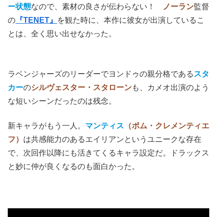
ー状態
なので、素材の良さが伝わらない！
ノーラン
監督
の
『TENET』
を観た時に、本作に彼女が出演しているこ
とは、全く思い出せなかった。
ラベンジャーズのリーダーでヨンドゥの親分格である
スタ
カー
の
シルヴェスター・スタローン
も、カメオ出演のよう
な短いシーンだったのは残念。
新キャラがもう一人。
マンティス
（ポム・クレメンティエ
フ）
は共感能力のあるエイリアンというユニークな存在
で、次回作以降にも活きてくるキャラ設定だ。ドラックス
と妙に仲が良くなるのも面白かった。