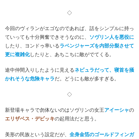
◇
今回のヴィランがエゴなのであれば、話をシンプルに持っ
ていっても十分興奮できそうなのに、
ソヴリン人を悪役に
したり、ヨンドゥ率いる
ラベンジャーズを内部分裂させて
更に複雑化
したりと、あちこちに敵がでてくる。
途中仲間入りしたように見える
ネビュラだって、寝首を掻
かれそうな危険キャラ
だ。どうにも敵が多すぎる。
◇
新登場キャラで勿体ないのはソヴリンの女王
アイーシャ
の
エリザベス・デビッキ
の起用法だと思う。
美形の民族という設定だが、
全身金箔のゴールドフィンガ