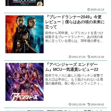
2025.10.13
『ブレードランナー2049』今更
レビュー｜僕らはあの頃の未来に
立って
前作から30年後、レプリカントを見つけ
抹殺するブレードランナー。あの頃の未
来に立っている僕らは、30年後の夢を見
るか
2021.07.03
2025.12.03
『アベンジャーズ エンドゲー
ム』MCU一気通貫レビュー22
前作でサノスに赦した指パッチン攻撃で
全人口は半分に。もう負けられない土壇
場の最終戦。長い長いインフィニティ・
サーガがついに終焉を。
2021.05.09
2024.09.02