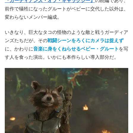
『ガーディアンズ・オブ・ギャラクシー』
の続編であり、
前作で犠牲になったグルートがベビーに交代した以外は、
変わらないメンバー編成。
いきなり、巨大なタコの怪物のような敵と戦うガーディア
ンズたちだが、その
戦闘シーンをろくにカメラは捉えず
に、かわりに
音楽に身をくねらせるベビー・グルート
を写
す人を食った演出。いかにも本作らしい導入部分だ。