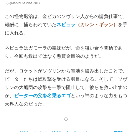
(C)Marvel Studios 2017
この怪物退治は、金ピカのソヴリン人からの請負仕事で、
報酬に、捕らわれていた
ネビュラ
（カレン・ギラン）
を手
に入れる。
ネビュラはガモーラの義妹だが、命を狙い合う間柄であ
り、今回も救出ではなく懸賞金目的のようだ。
だが、ロケットがソヴリンから電池を盗み出したことで、
ピーターたちは総攻撃を受ける羽目になる。そして、ソヴ
リンの大船団の攻撃を一撃で阻止して、彼らを救い出すの
が、
ピーターの父を名乗るエゴ
という神のような力をもつ
天界人なのだった。
◇