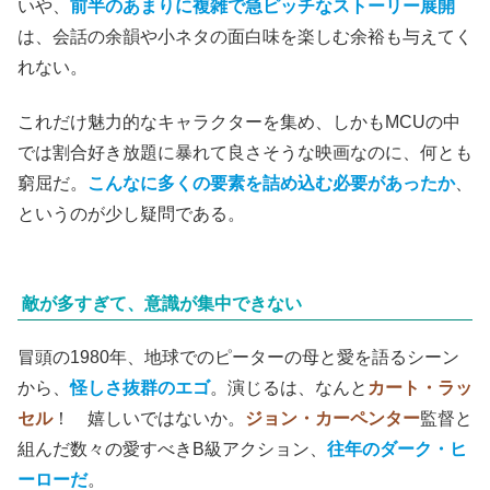
いや、
前半のあまりに複雑で急ピッチなストーリー展開
は、会話の余韻や小ネタの面白味を楽しむ余裕も与えてく
れない。
これだけ魅力的なキャラクターを集め、しかもMCUの中
では割合好き放題に暴れて良さそうな映画なのに、何とも
窮屈だ。
こんなに多くの要素を詰め込む必要があったか
、
というのが少し疑問である。
敵が多すぎて、意識が集中できない
冒頭の1980年、地球でのピーターの母と愛を語るシーン
から、
怪しさ抜群のエゴ
。演じるは、なんと
カート・ラッ
セル
！ 嬉しいではないか。
ジョン・カーペンター
監督と
組んだ数々の愛すべきB級アクション、
往年のダーク・ヒ
ーローだ
。