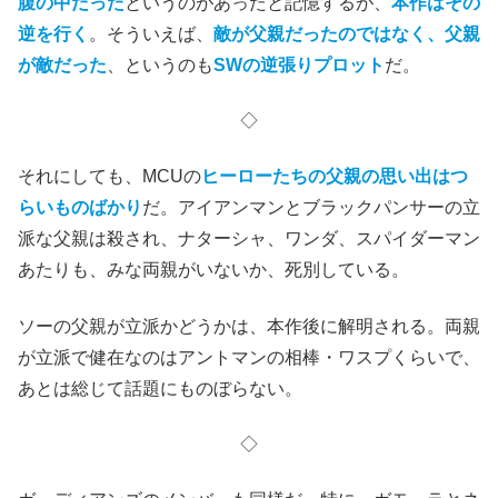
腹の中だった
というのがあったと記憶するが、
本作はその
逆を行く
。そういえば、
敵が父親だったのではなく、父親
が敵だった
、というのも
SWの逆張りプロット
だ。
◇
それにしても、MCUの
ヒーローたちの父親の思い出はつ
らいものばかり
だ。アイアンマンとブラックパンサーの立
派な父親は殺され、ナターシャ、ワンダ、スパイダーマン
あたりも、みな両親がいないか、死別している。
ソーの父親が立派かどうかは、本作後に解明される。両親
が立派で健在なのはアントマンの相棒・ワスプくらいで、
あとは総じて話題にものぼらない。
◇