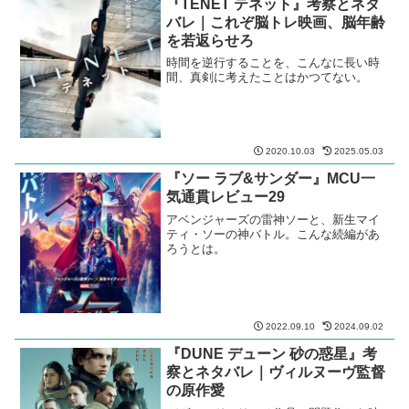
『TENET テネット』考察とネタ
バレ｜これぞ脳トレ映画、脳年齢
を若返らせろ
時間を逆行することを、こんなに長い時
間、真剣に考えたことはかつてない。
2020.10.03
2025.05.03
『ソー ラブ&サンダー』MCU一
気通貫レビュー29
アベンジャーズの雷神ソーと、新生マイ
ティ・ソーの神バトル。こんな続編があ
ろうとは。
2022.09.10
2024.09.02
『DUNE デューン 砂の惑星』考
察とネタバレ｜ヴィルヌーヴ監督
の原作愛