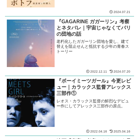
2024.07.21
『GAGARINE ガガーリン』考察
とネタバレ｜宇宙じゃなくてパリ
の団地の話
老朽化したガガーリン団地を愛し、建て
替えを阻止せんと抵抗する少年の青春ス
トーリー
2022.12.11
2024.07.20
『ボーイミーツガール』今更レビ
ュー｜カラックス監督アレックス
三部作①
レオス・カラックス監督の鮮烈なデビュ
ー作にしてアレックス三部作の原点。
2022.04.16
2025.04.16