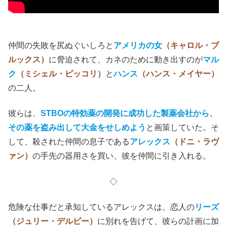
仲間の失敗を尻ぬぐいしろと
アメリカの女
（キャロル・ブ
ルックス）
に脅迫されて、カネのために動き出すのが
マル
ク
（ミシェル・ピッコリ）
と
ハンス
（ハンス・メイヤー）
の二人。
彼らは、
STBOの特効薬の開発に成功した製薬会社から、
その薬を盗み出して大金をせしめよう
と画策していた。そ
して、殺された仲間の息子である
アレックス
（ドニ・ラヴ
ァン）
の手先の器用さを買い、彼を仲間に引き入れる。
◇
危険な仕事だと承知しているアレックスは、恋人の
リーズ
（ジュリー・デルピー）
に別れを告げて、彼らの計画に加