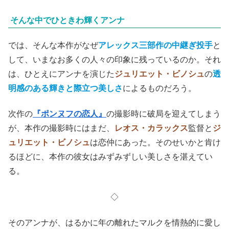
そんな中でひときわ輝くアンナ
では、そんな本作がなぜ
アレックス三部作の中継ぎ投手
と
して、いまなお多くの人々の印象に残っているのか。それ
は、ひとえにアンナを演じた
ジュリエット・ビノシュ
の
透
明感のある
輝き
と際立つ
美しさ
によるものだろう。
次作の
『ポンヌフの恋人』
の撮影時に破局を迎えてしまう
が、本作の撮影時にはまだ、
レオス・カラックス
監督と
ジ
ュリエット・ビノシュ
は恋仲にあった。そのせいかと肯け
るほどに、本作の彼女はみずみずしい美しさを湛えてい
る。
◇
そのアンナが、はるかに年の離れたマルクを情熱的に愛し