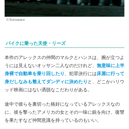
© Eurospace
バイクに乗った天使・リーズ
本作のアレックスの仲間のマルクとハンスは、腕が立つよ
うには見えないオッサン二人なのだけれど、
無意味に上半
身裸で自動車を乗り回したり
、犯罪決行には
床屋に行って
身だしなみも整えてダンディに決めたり
と、どこかハリウ
ッド映画にはない洒脱なこだわりがある。
途中で彼らを裏切った格好になっているアレックスなの
に、彼を撃ったアメリカの女とその一味に銃を向け、復讐
を果たすなど仲間意識を持っているのもいい。