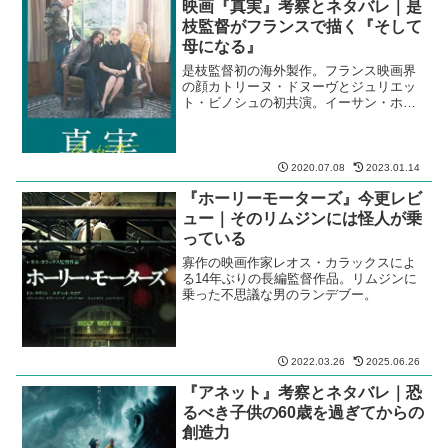
映画『真実』考察とネタバレ｜是
枝監督がフランスで描く『そして
母になる』
是枝監督初の海外製作。フランス映画界
の顔カトリーヌ・ドヌーヴとジュリエッ
ト・ビノシュの初共演。イーサン・ホー
クを潤滑油に使う贅沢な配役。
2020.07.08
2023.01.14
『ホーリーモーターズ』今更レビ
ュー｜そのリムジンには怪人が乗
っている
寡作の映画作家レオス・カラックスによ
る14年ぶりの長編監督作品。リムジンに
乗った不思議な男のランデブー。
2022.03.26
2025.06.26
『アネット』考察とネタバレ｜恐
るべき子供の60歳を過ぎてからの
創造力