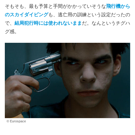
そもそも、最も予算と手間がかかっていそうな
飛行機から
のスカイダイビン
グ
も、逃亡用の訓練という設定だったの
で、
結局犯行時には使われないまま
だ。なんというチグハ
グ感。
© Eurospace