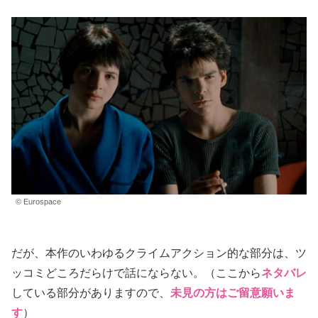
© Eurospace
だが、本作のいわゆるクライムアクション的な部分は、ツ
ッコミどころだらけで話にならない。（ここから
ネタバレ
している部分がありますので、
未見の方はご留意願いま
す
）