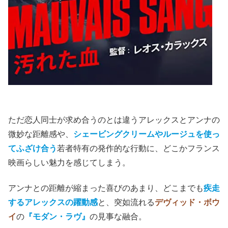
ただ恋人同士が求め合うのとは違うアレックスとアンナの
微妙な距離感や、
シェービングクリームやルージュを使っ
てふざけ合う
若者特有の発作的な行動に、どこかフランス
映画らしい魅力を感じてしまう。
アンナとの距離が縮まった喜びのあまり、どこまでも
疾走
するアレックスの躍動感
と、突如流れる
デヴィッド・ボウ
イ
の
『モダン・ラヴ』
の見事な融合。