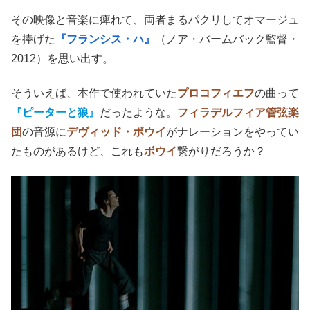
その映像と音楽に痺れて、両者まるパクリしてオマージュ
を捧げた
『フランシス・ハ』
（ノア・バームバック監督・
2012）を思い出す。
そういえば、本作で使われていた
プロコフィエフ
の曲って
『ピーターと狼』
だったような。
フィラデルフィア管弦楽
団
の音源に
デヴィッド・ボウイ
がナレーションをやってい
たものがあるけど、これも
ボウイ
繋がりだろうか？