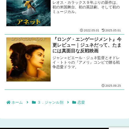
レオス・カラックス９年ぶりの新作は、
初の米国舞台、初の英語劇、そして初の
ミュージカル。
2022.05.01
2025.05.01
『ロング・エンゲージメント』今
更レビュー｜ジュネだって、たま
には真面目な反戦映画
ジャン＝ピエール・ジュネ監督とオドレ
イ・トトゥの『アメリ』コンビで贈る戦
争恋愛ドラマ。
2025.09.25
ホーム
３．ジャンル別
恋愛