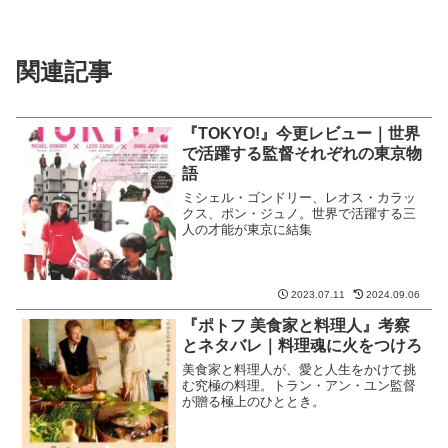
関連記事
『TOKYO!』今更レビュー｜世界
で活躍する監督それぞれの東京物
語
ミシェル・ゴンドリー、レオス・カラッ
クス、ポン・ジュノ。世界で活躍する三
人の才能が東京に結集
2023.07.11
2024.09.06
『ポトフ 美食家と料理人』考察
とネタバレ｜料理魂に火をつけろ
美食家と料理人が、愛と人生をかけて挑
む究極の料理。トラン・アン・ユン監督
が贈る極上のひととき。