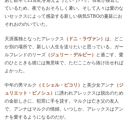
あと数年で21世紀を迎えようというパリ。彗星が接近し
ているため、夜でもおそろしく暑い。そして人々は愛のな
いセックスによって感染する新しい病気STBOの蔓延にお
それおののいていた。
天涯孤独となったアレックス
（ドニ・ラヴァン）
は、どこ
か別の場所で、新しい人生を送りたいと思っている。ガー
ルフレンドのリーズ
（ジュリー・デルビー）
と過ごす、愛
のひとときも彼には無意味で、ただここから抜け出せれば
よかった。
中年の男マルク
（ミシェル・ピコリ）
と美少女アンナ
（ジ
ュリエット・ビノシュ）
に誘われアレックスは脱出のため
の金欲しさに、犯罪に手を貸す。マルクは亡き父の友人
で、アンナはマルクの情婦。いつしか、アレックスはアン
ナを愛するようになるのだが。