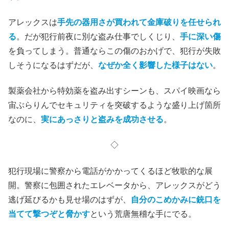
アレックスは
手先の器用さが買われて金庫破りを任せられ
る
。だが犯行前夜に別な盗み仕事でしくじり、
手に深い傷
を負ってしまう。普通ならこの傷のおかげで、犯行が失敗
しそうになるはずだが、
なぜか全く影響した様子はない
。
製薬会社から特効薬を盗み出すシーンも、スパイ映画なら
宙ぶらりんでセキュリティを突破するような盛り上げ箇所
なのに、
実にあっさりと盗みを成功させる
。
◇
犯行現場に警察から電話がかかってくるほど牧歌的な展
開。警察に包囲されたエレベータから、アレックスがどう
逃げ延びるかも見せ場のはずが、
自分のこめかみに銃口を
当てて撃つぞと脅かす
という荒唐無稽な手にでる。