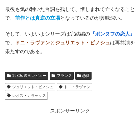
最後も気の利いた台詞を残して、惜しまれて亡くなること
で、
前作とは真逆の立場
となっているのが興味深い。
そして、いよいよシリーズは完結編の
『ポンヌフの恋人』
で、
ドニ・ラヴァン
と
ジュリエット・ビノシュ
は再共演を
果たすのである。
1980s 映画レビュー
フランス
恋愛
ジュリエット・ビノシュ
ドニ・ラヴァン
レオス・カラックス
スポンサーリンク