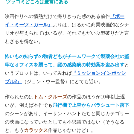
ツッコミどころは豊富にある
映画作りへの情熱だけで撮りきった感のある前作
『ボー
イ・ミーツ・ガール』
よりは、はるかに商業映画的なシナ
リオが与えられてはいるが、それでもだいぶ型破りだと言
わざるを得ない。
怖いもの知らずの強者どもがチームワークで製薬会社の堅
牢なオフィスを襲って、謎の感染病の特効薬を盗み出す
と
いうプロットは、いってみれば
『ミッション:インポッシ
ブル2』
（ジョン・ウー監督）にとても近い。
作られたのは
トム・クルーズ
の作品のほうが10年以上遅
いが、例えば本作でも
飛行機で上空からパラシュート落下
のシーンがあり、イーサン・ハントたちと同じカテゴリー
の映画になっていたとしても不思議ではない（そうなる
と、もう
カラックス
作品じゃないけど）。