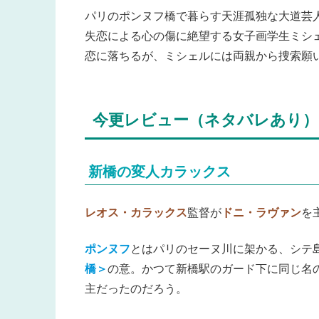
パリのポンヌフ橋で暮らす天涯孤独な大道芸
失恋による心の傷に絶望する女子画学生ミシ
恋に落ちるが、ミシェルには両親から捜索願
今更レビュー（ネタバレあり）
新橋の変人カラックス
レオス・カラックス
監督が
ドニ・ラヴァン
を
ポンヌフ
とはパリのセーヌ川に架かる、シテ
橋＞
の意。かつて新橋駅のガード下に同じ名
主だったのだろう。