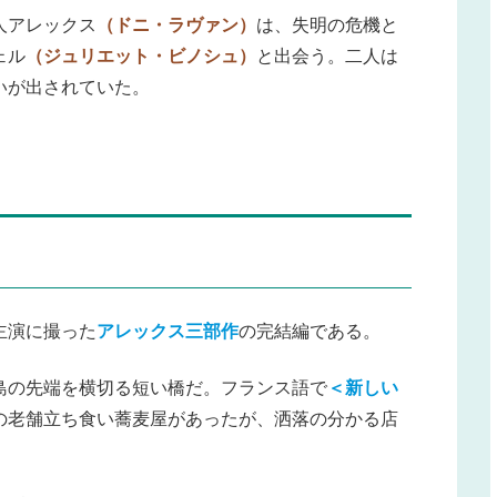
人アレックス
（ドニ・ラヴァン）
は、失明の危機と
ェル
（ジュリエット・ビノシュ）
と出会う。二人は
いが出されていた。
主演に撮った
アレックス三部作
の完結編である。
島の先端を横切る短い橋だ。フランス語で
＜新しい
の老舗立ち食い蕎麦屋があったが、洒落の分かる店