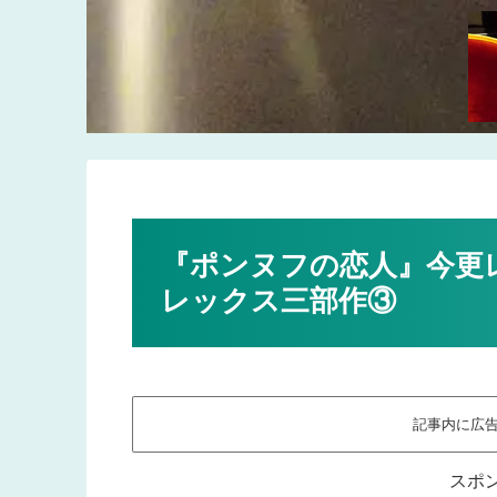
『ポンヌフの恋人』今更
レックス三部作③
記事内に広
スポ