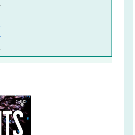
エ
ン
ュ
ー