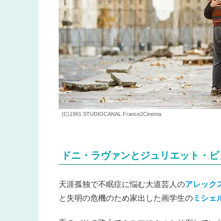
(C)1991 STUDIOCANAL France2Cinema
ドニ・ラヴァンとジュリエット・ビ
天涯孤独で不眠症に悩む大道芸人の
アレック
と失明の危機のため家出した画学生の
ミシェ