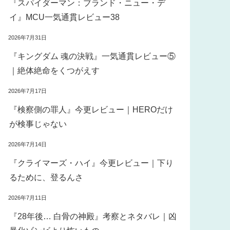
『スパイダーマン：ブランド・ニュー・デ
イ』MCU一気通貫レビュー38
2026年7月31日
『キングダム 魂の決戦』一気通貫レビュー⑤
｜絶体絶命をくつがえす
2026年7月17日
『検察側の罪人』今更レビュー｜HEROだけ
が検事じゃない
2026年7月14日
『クライマーズ・ハイ』今更レビュー｜下り
るために、登るんさ
2026年7月11日
『28年後… 白骨の神殿』考察とネタバレ｜凶