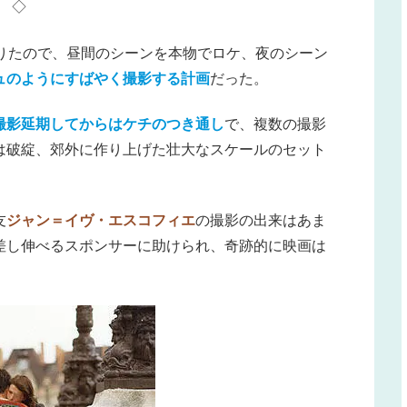
◇
りたので、昼間のシーンを本物でロケ、夜のシーン
ュのようにすばやく撮影する計画
だった。
撮影延期してからはケチのつき通し
で、複数の撮影
は破綻、郊外に作り上げた壮大なスケールのセット
友
ジャン＝イヴ・エスコフィエ
の撮影の出来はあま
差し伸べるスポンサーに助けられ、奇跡的に映画は