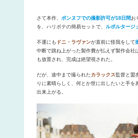
さて本作、
ポンヌフでの撮影許可が18日間
お
を、ハリボテの簡易セットで、
ルポルタージ
不運にも
ドニ・ラヴァン
が直前に怪我をして
中断で跳ね上がった製作費が払えず製作会社
も放置され、完成は絶望視された。
だが、途中まで撮られた
カラックス
監督と盟
りに素晴らしく、何とか世に出したいと手を
出来上がる。