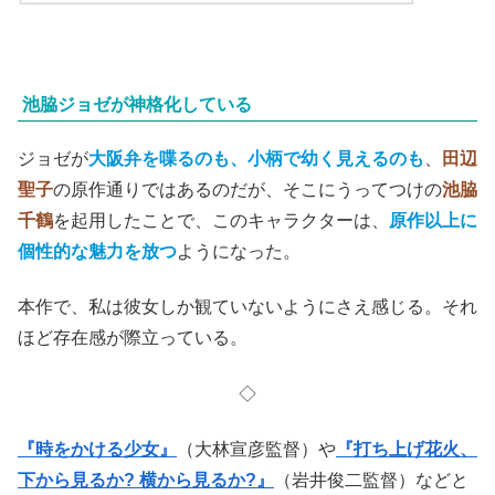
池脇ジョゼが神格化している
ジョゼが
大阪弁を喋るのも、小柄で幼く見えるのも
、
田辺
聖子
の原作通りではあるのだが、そこにうってつけの
池脇
千鶴
を起用したことで、このキャラクターは、
原作以上に
個性的な魅力を放つ
ようになった。
本作で、私は彼女しか観ていないようにさえ感じる。それ
ほど存在感が際立っている。
◇
『時をかける少女』
（大林宣彦監督）や
『打ち上げ花火、
下から見るか? 横から見るか?』
（岩井俊二監督）などと