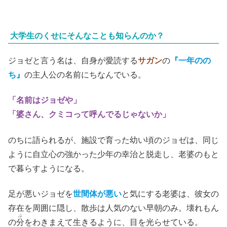
大学生のくせにそんなことも知らんのか？
ジョゼと言う名は、自身が愛読する
サガン
の
『一年のの
ち』
の主人公の名前にちなんでいる。
「名前はジョゼや」
「婆さん、クミコって呼んでるじゃないか」
のちに語られるが、施設で育った幼い頃のジョゼは、同じ
ように自立心の強かった少年の幸治と脱走し、老婆のもと
で暮らすようになる。
足が悪いジョゼを
世間体が悪い
と気にする老婆は、彼女の
存在を周囲に隠し、散歩は人気のない早朝のみ。壊れもん
ぶ
の
分
をわきまえて生きるように、目を光らせている。