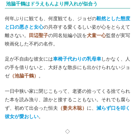
池脇千鶴はドラえもんより押入れが似合う
何年ぶりに観ても、何度観ても、ジョゼの
毅然とした態度
と口の悪さと女心
の共存する愛くるしい姿が心をとらえて
離さない。
田辺聖子
の同名短編小説を
犬童一心
監督が実写
映画化した不朽の名作。
足が不自由な彼女には
車椅子代わりの乳母車
しかなく、人
の手を借りないと、大好きな散歩にも出かけられないジョ
ゼ
（池脇千鶴）
。
一日中狭い家に閉じこもって、老婆の拾ってくる捨てられ
た本を読み漁り、誰かと接することもない。それでも腐ら
ず、初めて出会った恒夫
（妻夫木聡）
に、
減らず口を叩く
彼女が愛おしい
。
◇