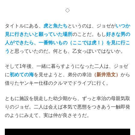
◇
タイトルにある、
虎と魚たち
というのは、ジョゼが
いつか
見に
行きたいと願っていた場所
のことだ。もし
好きな男の
人ができたら、一番怖いもの（ここでは虎！）を見に行こ
う
と思っていたのだ。何とも、乙女っぽいではないか。
そして1年後、一緒に暮らすようになった二人は、ジョゼ
に
初めての海
を見せようと、弟分の幸治
（新井浩文）
から
借りたヤンキー仕様のクルマでドライブに行く。
ともに施設を脱走した幼少期から、ずっと幸治の母親気取
りのジョゼ。二人は会えば本気で悪態をつきあう一触即発
のようにみえて、実は仲が良さそうだ。