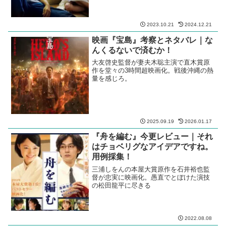
2023.10.21
2024.12.21
映画『宝島』考察とネタバレ｜な
んくるないで済むか！
大友啓史監督が妻夫木聡主演で直木賞原
作を堂々の3時間超映画化。戦後沖縄の熱
量を感じろ。
2025.09.19
2026.01.17
『舟を編む』今更レビュー｜それ
はチョベリグなアイデアですね。
用例採集！
三浦しをんの本屋大賞原作を石井裕也監
督が忠実に映画化。愚直でとぼけた演技
の松田龍平に尽きる
2022.08.08