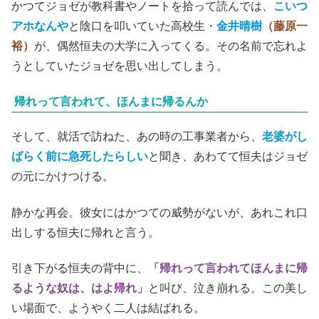
かつてジョゼが教科書やノートを拾って読んでは、
こいつ
アホなんや
と陰口を叩いていた高校生・
金井晴樹
（藤原一
裕）
が、偶然恒夫の大学に入ってくる。その名前で忘れよ
うとしていたジョゼを思い出してしまう。
帰れって言われて、ほんまに帰るんか
そして、就活で訪ねた、あの時の工事業者から、
老婆がし
ばらく前に急死したらしい
と聞き、あわてて恒夫はジョゼ
の元にかけつける。
静かな再会。彼女にはかつての威勢がないが、あれこれ口
出しする恒夫に帰れと言う。
引き下がる恒夫の背中に、
「帰れって言われてほんまに帰
るような奴は、はよ帰れ」
と叫び、泣き崩れる。この美し
い場面で、ようやく二人は結ばれる。