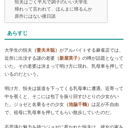
恒夫はごく平凡で調子のいい大学生
帰れって言われて、ほんまに帰るんか
原作にはない後日談
あらすじ
大学生の恒夫
（妻夫木聡）
がアルバイトする麻雀店では、
近所に出没する謎の老婆
（新屋英子）
の噂が話題となって
いた。その老婆は決まって明け方に現れ、乳母車を押して
いるのだという。
明け方、恒夫は坂道を下ってくる乳母車に遭遇。近寄って
中を覗くと、そこには包丁を振り回すひとりの少女がい
た。ジョゼと名乗るその少女
（池脇千鶴）
は足が不自由
で、祖母に乳母車を押してもらい散歩していたのだ。
不思議な魅力を持つジョゼに惹かれた恒夫は、彼女の家を