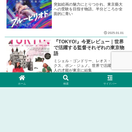
突如絵画の魅力にとりつかれ、東京藝大
への受験を目指す物語。半分どころか全
面的に青い
2025.01.01
『TOKYO!』今更レビュー｜世界
で活躍する監督それぞれの東京物
語
ミシェル・ゴンドリー、レオス・カラッ
クス、ポン・ジュノ。世界で活躍する三
人の才能が東京に結集
ホーム
検索
サイドバー
2023.07.11
2024.09.06
ホーム
３．ジャンル別
恋愛