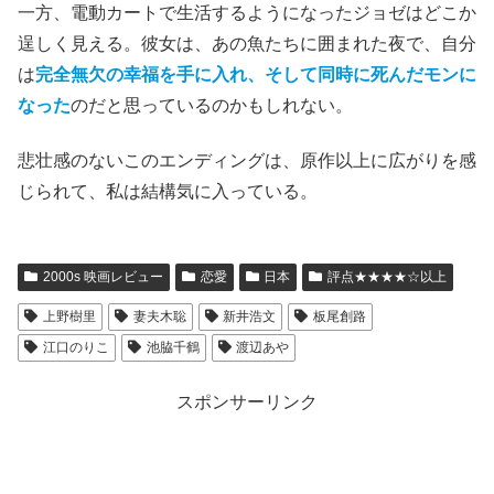
一方、電動カートで生活するようになったジョゼはどこか
逞しく見える。彼女は、あの魚たちに囲まれた夜で、自分
は
完全無欠の幸福を手に入れ、そして同時に死んだモンに
なった
のだと思っているのかもしれない。
悲壮感のないこのエンディングは、原作以上に広がりを感
じられて、私は結構気に入っている。
2000s 映画レビュー
恋愛
日本
評点★★★★☆以上
上野樹里
妻夫木聡
新井浩文
板尾創路
江口のりこ
池脇千鶴
渡辺あや
スポンサーリンク