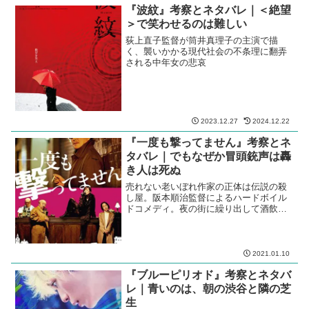
『波紋』考察とネタバレ｜＜絶望
＞で笑わせるのは難しい
荻上直子監督が筒井真理子の主演で描
く、襲いかかる現代社会の不条理に翻弄
される中年女の悲哀
2023.12.27
2024.12.22
『一度も撃ってません』考察とネ
タバレ｜でもなぜか冒頭銃声は轟
き人は死ぬ
売れない老いぼれ作家の正体は伝説の殺
し屋。阪本順治監督によるハードボイル
ドコメディ。夜の街に繰り出して酒飲ん
で騒ぎたくなっちゃうからまずい。
2021.01.10
『ブルーピリオド』考察とネタバ
レ｜青いのは、朝の渋谷と隣の芝
生