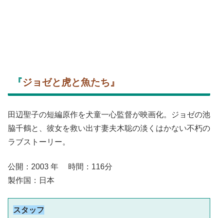
『
ジョゼと虎と魚たち』
田辺聖子の短編原作を犬童一心監督が映画化。ジョゼの池
脇千鶴と、彼女を救い出す妻夫木聡の淡くはかない不朽の
ラブストーリー。
公開：2003 年 時間：116分
製作国：日本
スタッフ