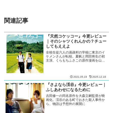
関連記事
『天然コケッコー』今更レビュー
｜そのシャツくれんかの？チュー
してもええよ
全校生徒六人の過疎村の学校に東京のイ
ケメンさんが転校。夏帆と岡田将生の初
主演、くらもちふさこの原作漫画を山下
敦弘が映画化
2021.05.19
2025.12.19
『さよなら渓谷』今更レビュー｜
ふしあわせになるために
吉田修一の同名原作を大森立嗣監督が映
画化。渓谷のある町でおきた殺人事件か
ら、物語は予想外の展開に