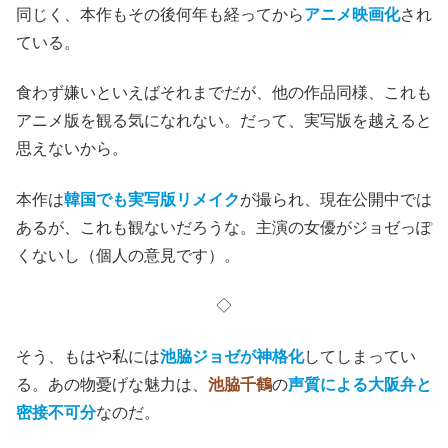
同じく、本作もその後何年も経ってから
アニメ映画化
され
ている。
食わず嫌いといえばそれまでだが、他の作品同様、これも
アニメ版を観る気になれない。だって、実写版を越えると
思えないから。
本作は
韓国でも実写版リメイク
が撮られ、現在公開中では
あるが、これも観ないだろうな。主演の女優がジョゼっぽ
くないし（個人の意見です）。
◇
そう、もはや私には
池脇ジョゼが神格化
してしまってい
る。あの物憂げな魅力は、
池脇千鶴
の
声質による大阪弁と
密接不可分
なのだ。