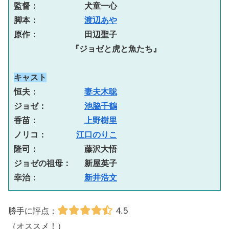
監督： 　　　　　犬童一心
脚本：　　　　　 
渡辺あや
原作： 　　　　　田辺聖子
　　　　　　　『ジョゼと虎と魚たち』
キャスト
恒夫：　　 　　　
妻夫木聡
ジョゼ：　 　　　
池脇千鶴
香苗：　　 　　　
上野樹里
ノリコ：　 　　
江口のりこ
隆司：　　　　　 藤沢大悟
ジョゼの祖母：　 新屋英子
幸治：　　　　　 
新井浩文
4.5
勝手に評点：
（オススメ！）