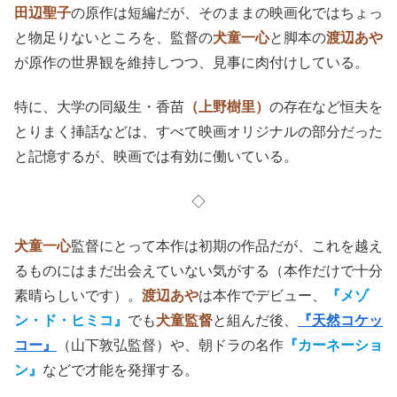
田辺聖子
の原作は短編だが、そのままの映画化ではちょっ
と物足りないところを、監督の
犬童一心
と脚本の
渡辺あや
が原作の世界観を維持しつつ、見事に肉付けしている。
特に、大学の同級生・香苗
（上野樹里）
の存在など恒夫を
とりまく挿話などは、すべて映画オリジナルの部分だった
と記憶するが、映画では有効に働いている。
◇
犬童一心
監督にとって本作は初期の作品だが、これを越え
るものにはまだ出会えていない気がする（本作だけで十分
素晴らしいです）。
渡辺あや
は本作でデビュー、
『メゾ
ン・ド・ヒミコ』
でも
犬童監督
と組んだ後、
『天然コケッ
コー』
（山下敦弘監督）や、朝ドラの名作
『カーネーショ
ン』
などで才能を発揮する。