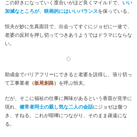
この好きになっていく度合いがほど良くマイルドで、
いい
加減なところが、映画的にはいいバランス
を保っている。
恒夫が妙に生真面目で、出会ってすぐにジョゼに一途で、
老婆の反対を押し切ってつきあうようではドラマにならな
い。
◇
助成金でバリアフリーにできると老婆を説得し、張り切っ
て工事業者
（板尾創路）
を呼ぶ恒夫。
だが、そこに福祉の仕事に興味があるという香苗が見学に
現れ、
健常者同士の親し気な二人の会話
にジョゼは傷つ
き、すねる。これが喧嘩につながり、そのまま疎遠にな
る。