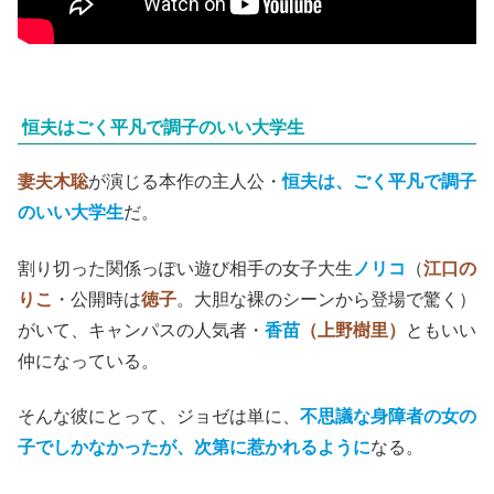
恒夫はごく平凡で調子のいい大学生
妻夫木聡
が演じる本作の主人公・
恒夫は、ごく平凡で調子
のいい大学生
だ。
割り切った関係っぽい遊び相手の女子大生
ノリコ
（
江口の
りこ
・公開時は
徳子
。大胆な裸のシーンから登場で驚く）
がいて、キャンパスの人気者・
香苗
（上野樹里）
ともいい
仲になっている。
そんな彼にとって、ジョゼは単に、
不思議な身障者の女の
子でしかなかったが、次第に惹かれるように
なる。