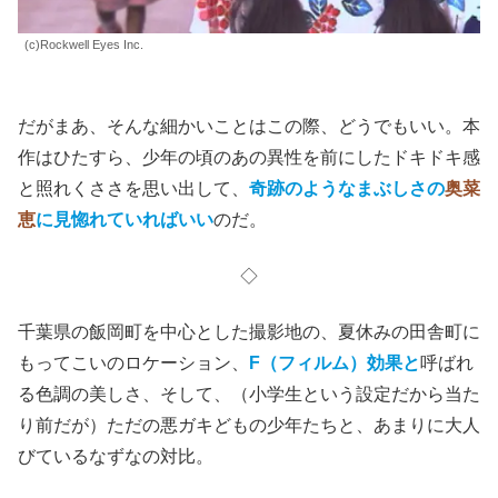
(c)Rockwell Eyes Inc.
だがまあ、そんな細かいことはこの際、どうでもいい。本
作はひたすら、少年の頃のあの異性を前にしたドキドキ感
と照れくささを思い出して、
奇跡のようなまぶしさの
奥菜
恵
に見惚れていればいい
のだ。
◇
千葉県の飯岡町を中心とした撮影地の、夏休みの田舎町に
もってこいのロケーション、
F（フィルム）効果と
呼ばれ
る色調の美しさ、そして、（小学生という設定だから当た
り前だが）ただの悪ガキどもの少年たちと、あまりに大人
びているなずなの対比。