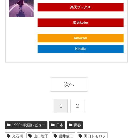
楽天ブックス
楽天kobo
Amazon
Kindle
次へ
1
2
1990s 映画レビュー
日本
青春
光石研
山口智子
岩井俊二
田口トモロヲ