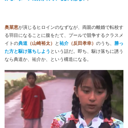
奥菜恵
が演じるヒロインのなずなが、両親の離婚で転校す
る羽目になることに腹をたて、プールで競争するクラスメ
イトの
典道
（山崎裕太）
と
祐介
（反田孝幸）
のうち、
勝っ
た方と駆け落ちしよう
という話だ。即ち、駆け落ちに誘う
なら典道か、祐介か、という構造になる。