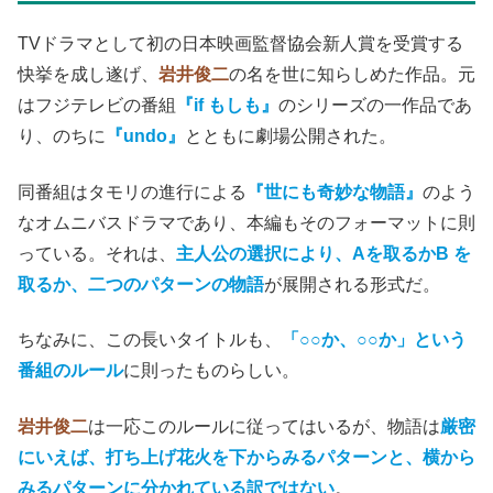
TVドラマとして初の日本映画監督協会新人賞を受賞する
快挙を成し遂げ、
岩井俊二
の名を世に知らしめた作品。元
はフジテレビの番組
『if もしも』
のシリーズの一作品であ
り、のちに
『undo』
とともに劇場公開された。
同番組はタモリの進行による
『世にも奇妙な物語』
のよう
なオムニバスドラマであり、本編もそのフォーマットに則
っている。それは、
主人公の選択により、Aを取るかB を
取るか、二つのパターンの物語
が展開される形式だ。
ちなみに、この長いタイトルも、
「○○か、○○か」
という
番組のルール
に則ったものらしい。
岩井俊二
は一応このルールに従ってはいるが、物語は
厳密
にいえば、打ち上げ花火を下からみるパターンと、横から
みるパターンに分かれている訳ではない
。