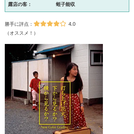
露店の客：　　　　　蛭子能収
4.0
勝手に評点：
（オススメ！）