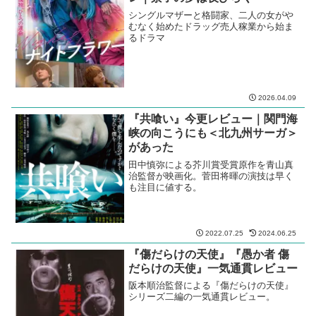
シングルマザーと格闘家、二人の女がや
むなく始めたドラッグ売人稼業から始ま
るドラマ
2026.04.09
『共喰い』今更レビュー｜関門海
峡の向こうにも＜北九州サーガ＞
があった
田中慎弥による芥川賞受賞原作を青山真
治監督が映画化。菅田将暉の演技は早く
も注目に値する。
2022.07.25
2024.06.25
『傷だらけの天使』『愚か者 傷
だらけの天使』一気通貫レビュー
阪本順治監督による『傷だらけの天使』
シリーズ二編の一気通貫レビュー。