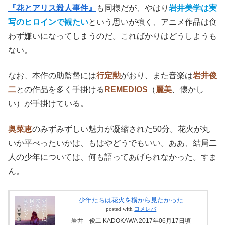
『花とアリス殺人事件』
も同様だが、やはり
岩井美学は実
写のヒロインで観たい
という思いが強く、アニメ作品は食
わず嫌いになってしまうのだ。こればかりはどうしようも
ない。
なお、本作の助監督には
行定勲
がおり、また音楽は
岩井俊
二
との作品を多く手掛ける
REMEDIOS
（
麗美
、懐かし
い）が手掛けている。
奥菜恵
のみずみずしい魅力が凝縮された50分。花火が丸
いか平べったいかは、もはやどうでもいい。ああ、結局二
人の少年については、何も語ってあげられなかった。すま
ん。
少年たちは花火を横から見たかった
posted with
ヨメレバ
岩井 俊二 KADOKAWA 2017年06月17日頃