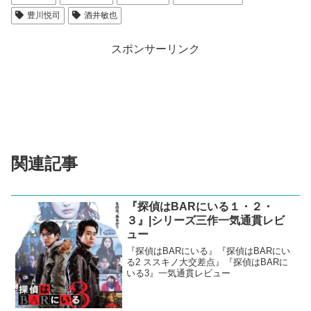
豊川悦司
酒井敏也
スポンサーリンク
関連記事
『探偵はBARにいる１・２・
３』|シリーズ三作一気通貫レビ
ュー
『探偵はBARにいる』『探偵はBARにい
る2 ススキノ大交差点』『探偵はBARに
いる3』一気通貫レビュー