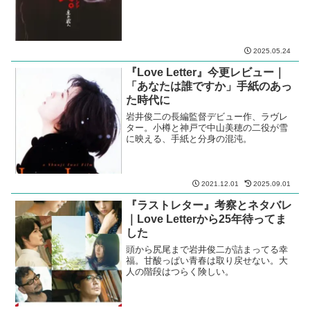
2025.05.24
『Love Letter』今更レビュー｜
「あなたは誰ですか」手紙のあっ
た時代に
岩井俊二の長編監督デビュー作、ラヴレ
ター。小樽と神戸で中山美穂の二役が雪
に映える、手紙と分身の混沌。
2021.12.01
2025.09.01
『ラストレター』考察とネタバレ
｜Love Letterから25年待ってま
した
頭から尻尾まで岩井俊二が詰まってる幸
福。甘酸っぱい青春は取り戻せない。大
人の階段はつらく険しい。