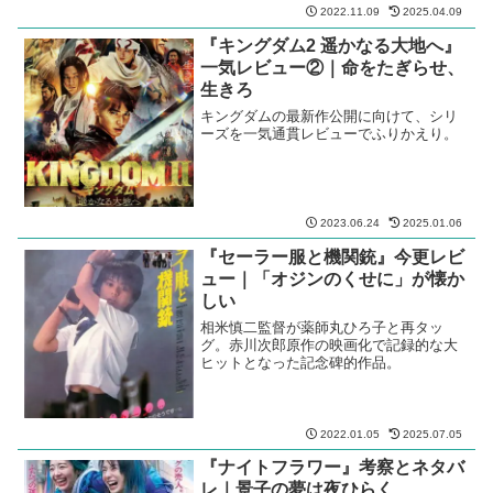
2022.11.09
2025.04.09
『キングダム2 遥かなる大地へ』
一気レビュー②｜命をたぎらせ、
生きろ
キングダムの最新作公開に向けて、シリ
ーズを一気通貫レビューでふりかえり。
2023.06.24
2025.01.06
『セーラー服と機関銃』今更レビ
ュー｜「オジンのくせに」が懐か
しい
相米慎二監督が薬師丸ひろ子と再タッ
グ。赤川次郎原作の映画化で記録的な大
ヒットとなった記念碑的作品。
2022.01.05
2025.07.05
『ナイトフラワー』考察とネタバ
レ｜景子の夢は夜ひらく