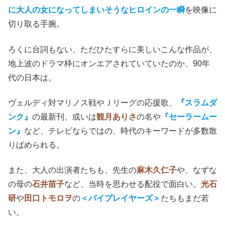
に大人の女になってしまいそうなヒロインの一瞬
を映像に
切り取る手腕。
ろくに台詞もない、ただひたすらに美しいこんな作品が、
地上波のドラマ枠にオンエアされていていたのか、90年
代の日本は。
ヴェルディ対マリノス戦やＪリーグの応援歌、
『スラムダ
ンク』
の最新刊、或いは
観月ありさ
の名や
『セーラームー
ン』
など、テレビならではの、時代のキーワードが多数散
りばめられる。
また、大人の出演者たちも、先生の
麻木久仁子
や、なずな
の母の
石井苗子
など、当時を思わせる配役で面白い。
光石
研
や
田口トモロヲ
の
＜バイプレイヤーズ＞
たちもまだ若
い。