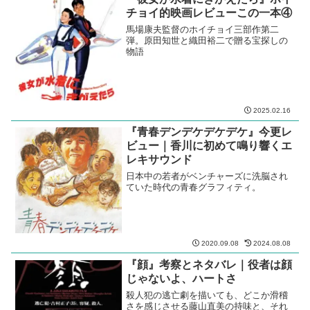
チョイ的映画レビューこの一本④
馬場康夫監督のホイチョイ三部作第二
弾。原田知世と織田裕二で贈る宝探しの
物語
2025.02.16
『青春デンデケデケデケ』今更レ
ビュー｜香川に初めて鳴り響くエ
レキサウンド
日本中の若者がベンチャーズに洗脳され
ていた時代の青春グラフィティ。
2020.09.08
2024.08.08
『顔』考察とネタバレ｜役者は顔
じゃないよ、ハートさ
殺人犯の逃亡劇を描いても、どこか滑稽
さを感じさせる藤山直美の持味と、それ