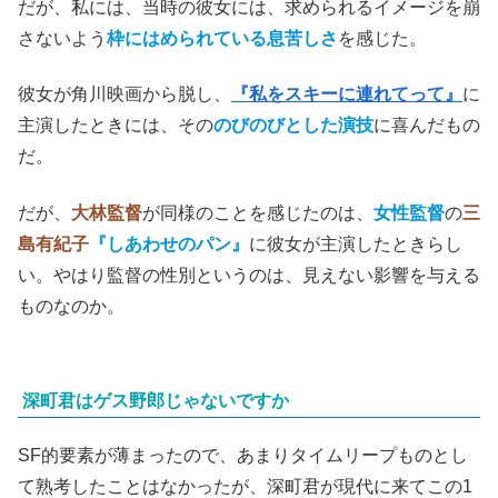
だが、私には、当時の彼女には、求められるイメージを崩
さないよう
枠にはめられている息苦しさ
を感じた。
彼女が角川映画から脱し、
『私をスキーに連れてって』
に
主演したときには、その
のびのびとした演技
に喜んだもの
だ。
だが、
大林監督
が同様のことを感じたのは、
女性監督
の
三
島有紀子
『しあわせのパン』
に彼女が主演したときらし
い。やはり監督の性別というのは、見えない影響を与える
ものなのか。
深町君はゲス野郎じゃないですか
SF的要素が薄まったので、あまりタイムリープものとし
て熟考したことはなかったが、深町君が現代に来てこの1