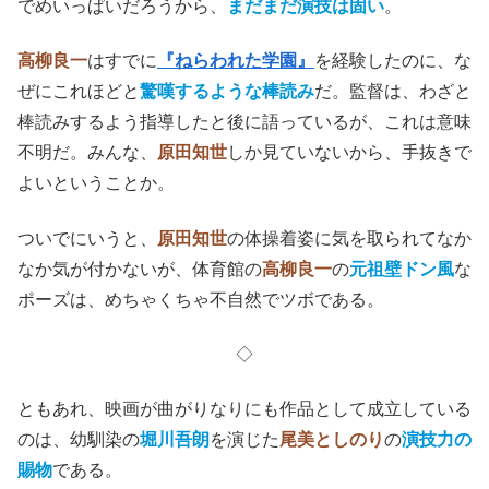
でめいっぱいだろうから、
まだまだ演技は固い
。
高柳良一
はすでに
『ねらわれた学園』
を経験したのに、な
ぜにこれほどと
驚嘆するような棒読み
だ。監督は、わざと
棒読みするよう指導したと後に語っているが、これは意味
不明だ。みんな、
原田知世
しか見ていないから、手抜きで
よいということか。
ついでにいうと、
原田知世
の体操着姿に気を取られてなか
なか気が付かないが、体育館の
高柳良一
の
元祖壁ドン風
な
ポーズは、めちゃくちゃ不自然でツボである。
◇
ともあれ、映画が曲がりなりにも作品として成立している
のは、幼馴染の
堀川吾朗
を演じた
尾美としのり
の
演技力の
賜物
である。