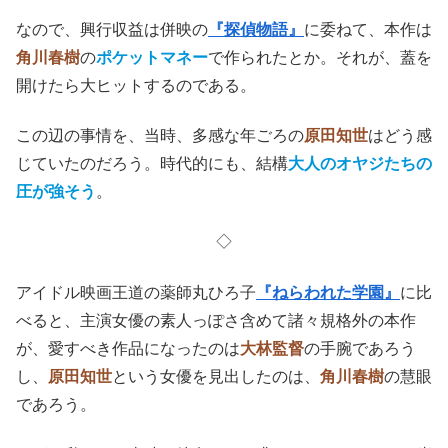
なので、興行収益は併映の
『探偵物語』
に委ねて、本作は
角川春樹
の
ポケットマネー
で作られたとか。それが、蓋を
開けたら大ヒットするのである。
この辺の事情を、当時、多感な年ごろの
原田知世
はどう感
じていたのだろう。時代的にも、結構
大人のオヤジたちの
圧が強そう
。
◇
アイドル映画王道の薬師丸ひろ子
『ねらわれた学園』
に比
べると、主演女優の素人っぽさ含めて諸々規格外の本作
が、愛すべき作品になったのは
大林監督
の手腕であろう
し、
原田知世
という女優を見出したのは、
角川春樹
の慧眼
であろう。