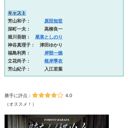
キャスト
芳山和子：　　　
原田知世
深町一夫：　　　高柳良一
堀川吾朗：　
尾美としのり
神谷真理子：　津田ゆかり
福島利男：　　　
岸部一徳
立花尚子：　　　
根岸季衣
芳山紀子：　　　入江若葉
4.0
勝手に評点：
（オススメ！）