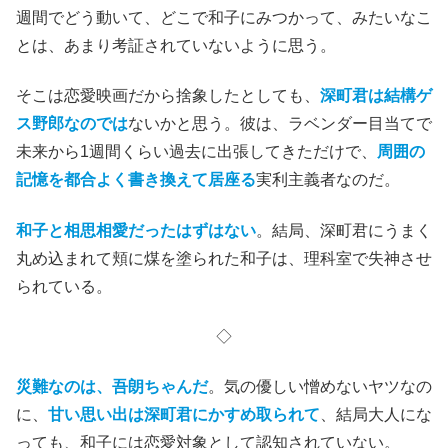
週間でどう動いて、どこで和子にみつかって、みたいなこ
とは、あまり考証されていないように思う。
そこは恋愛映画だから捨象したとしても、
深町君は結構ゲ
ス野郎なのでは
ないかと思う。彼は、ラベンダー目当てで
未来から1週間くらい過去に出張してきただけで、
周囲の
記憶を都合よく書き換えて居座る
実利主義者なのだ。
和子と相思相愛だったはずはない
。結局、深町君にうまく
丸め込まれて頬に煤を塗られた和子は、理科室で失神させ
られている。
◇
災難なのは、吾朗ちゃんだ
。気の優しい憎めないヤツなの
に、
甘い思い出は深町君にかすめ取られて
、結局大人にな
っても、和子には恋愛対象として認知されていない。