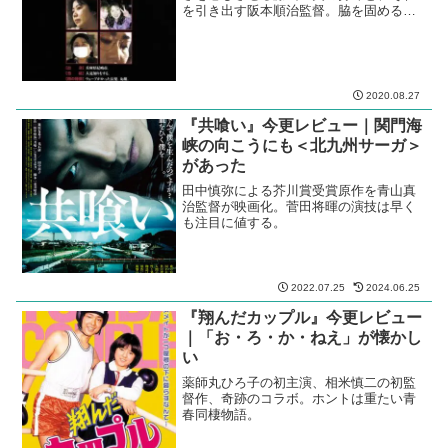
を引き出す阪本順治監督。脇を固める常
連メンバーの結束も固い。
2020.08.27
『共喰い』今更レビュー｜関門海
峡の向こうにも＜北九州サーガ＞
があった
田中慎弥による芥川賞受賞原作を青山真
治監督が映画化。菅田将暉の演技は早く
も注目に値する。
2022.07.25
2024.06.25
『翔んだカップル』今更レビュー
｜「お・ろ・か・ねえ」が懐かし
い
薬師丸ひろ子の初主演、相米慎二の初監
督作、奇跡のコラボ。ホントは重たい青
春同棲物語。