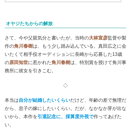
オヤジたちからの解放
さて、今や父親気分と書いたが、当時の
大林宣彦
監督や製
作の
角川春樹
は、もう少し踏み込んでいる。真田広之に会
いたくて相手役オーディションに長崎から応募した13歳
の
原田知世
に惹かれた
角川春樹
は、特別賞を授けて角川事
務所に彼女を引きこむ。
◇
本当は
自分が結婚したいくらい
だけど、年齢の差で無理だ
から、息子の嫁にしたいくらい。だが、なかなか芽が出な
いから、本作を
引退記念に、採算度外視で
作ってあげた
い。