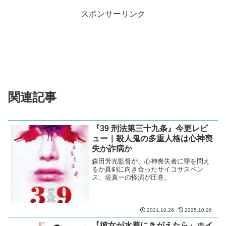
スポンサーリンク
関連記事
『39 刑法第三十九条』今更レビ
ュー｜殺人鬼の多重人格は心神喪
失か詐病か
森田芳光監督が、心神喪失者に罪を問え
るか真剣に向き合ったサイコサスペン
ス。堤真一の怪演が圧巻。
2021.10.26
2025.10.26
『彼女が水着にきがえたら』ホイ