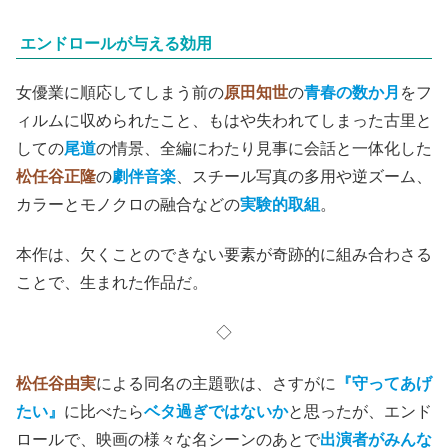
エンドロールが与える効用
女優業に順応してしまう前の
原田知世
の
青春の数か月
をフ
ィルムに収められたこと、もはや失われてしまった古里と
しての
尾道
の情景、全編にわたり見事に会話と一体化した
松任谷正隆
の
劇伴音楽
、スチール写真の多用や逆ズーム、
カラーとモノクロの融合などの
実験的取組
。
本作は、欠くことのできない要素が奇跡的に組み合わさる
ことで、生まれた作品だ。
◇
松任谷由実
による同名の主題歌は、さすがに
『守ってあげ
たい』
に比べたら
ベタ過ぎではないか
と思ったが、エンド
ロールで、映画の様々な名シーンのあとで
出演者がみんな