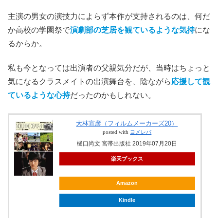
主演の男女の演技力によらず本作が支持されるのは、何だ
か高校の学園祭で
演劇部の芝居を観ているような気持
にな
るからか。
私も今となっては出演者の父親気分だが、当時はちょっと
気になるクラスメイトの出演舞台を、陰ながら
応援して観
ているような心持
だったのかもしれない。
大林宣彦（フィルムメーカーズ20）
posted with
ヨメレバ
樋口尚文 宮帯出版社 2019年07月20日
楽天ブックス
Amazon
Kindle