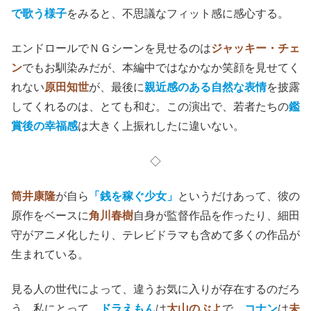
で歌う様子
をみると、不思議なフィット感に感心する。
エンドロールでＮＧシーンを見せるのは
ジャッキー・チェ
ン
でもお馴染みだが、本編中ではなかなか笑顔を見せてく
れない
原田知世
が、最後に
親近感のある自然な表情
を披露
してくれるのは、とても和む。この演出で、若者たちの
鑑
賞後の幸福感
は大きく上振れしたに違いない。
◇
筒井康隆
が自ら
「銭を稼ぐ少女」
というだけあって、彼の
原作をベースに
角川春樹
自身が監督作品を作ったり、細田
守がアニメ化したり、テレビドラマも含めて多くの作品が
生まれている。
見る人の世代によって、違うお気に入りが存在するのだろ
う。私にとって、
ドラえもん
は
大山のぶよ
で、
コナン
は
未