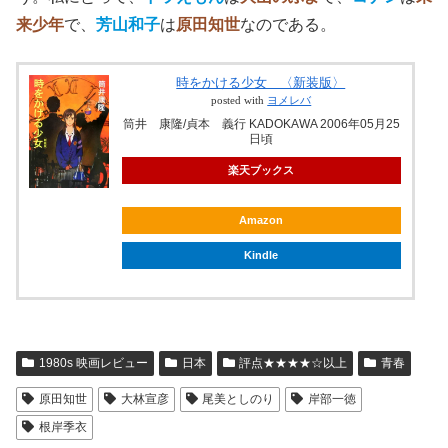
来少年
で、
芳山和子
は
原田知世
なのである。
時をかける少女 〈新装版〉
posted with
ヨメレバ
筒井 康隆/貞本 義行 KADOKAWA 2006年05月25
日頃
楽天ブックス
Amazon
Kindle
1980s 映画レビュー
日本
評点★★★★☆以上
青春
原田知世
大林宣彦
尾美としのり
岸部一徳
根岸季衣