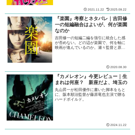
2021.11.22
2025.09.22
『楽園』考察とネタバレ｜吉田修
一の短編融合はよいが、何が楽園
なのか
吉田修一の短編二編を強引に統合した感
が否めない。どの辺が楽園で、何を軸に
映画が進んでいるのか。瀬々監督と原作
者、この題材と配役では、ロクヨン＋ア
クニンの印象が強い。
2020.08.30
『カメレオン』今更レビュー｜生
まれは何座？ 新座だよ、埼玉の
丸山昇一が松田優作に書いた脚本をもと
に、阪本順治監督が藤原竜也主演で贈る
ハードボイルド。
2024.11.22