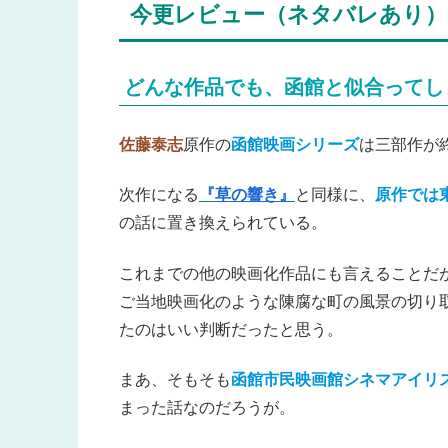
今更レビュー（ネタバレあり）
どんな作品でも、函館と似合ってし
佐藤泰志
原作の
函館映画シリーズ
は三部作が
次作になる
『草の響き』
と同様に、
原作では
の話に置き換えられている。
これまでの他の映画化作品にも言えることだ
ご当地映画化のような陳腐な町の風景の切り
たのはいい判断だったと思う。
まあ、そもそも
函館市民映画館シネマアイリ
まった話なのだろうが。