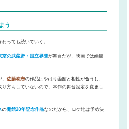
まう
終わっても続いていく。
東京の武蔵野・国立界隈
が舞台だが、映画では函館
が、
佐藤泰志
の作品はやはり函館と相性が合うし、
取り方もしていないので、本作の舞台設定を変更し
ス
の
開館20年記念作品
なのだから、ロケ地は予め決