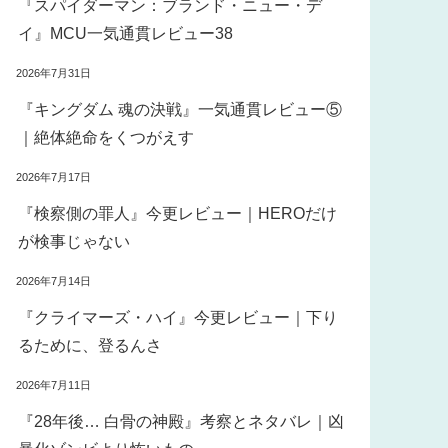
『スパイダーマン：ブランド・ニュー・デ
イ』MCU一気通貫レビュー38
2026年7月31日
『キングダム 魂の決戦』一気通貫レビュー⑤
｜絶体絶命をくつがえす
2026年7月17日
『検察側の罪人』今更レビュー｜HEROだけ
が検事じゃない
2026年7月14日
『クライマーズ・ハイ』今更レビュー｜下り
るために、登るんさ
2026年7月11日
『28年後… 白骨の神殿』考察とネタバレ｜凶