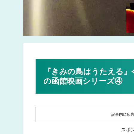
『きみの鳥はうたえる』
の函館映画シリーズ④
記事内に広
スポ