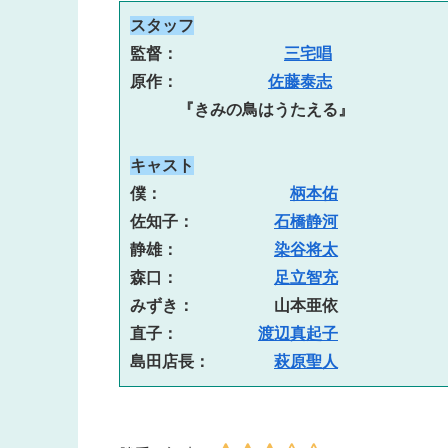
スタッフ
監督： 　　　　　　
三宅唱
原作： 　　　　　
佐藤泰志
　　　『きみの鳥はうたえる』
キャスト
僕：　　　　　　　　
柄本佑
佐知子：　　　　　
石橋静河
静雄：　　　　　　
染谷将太
森口：　　　　　　
足立智充
みずき：　　　　　山本亜依
直子：　　　　　
渡辺真起子
島田店長：　　　　
萩原聖人