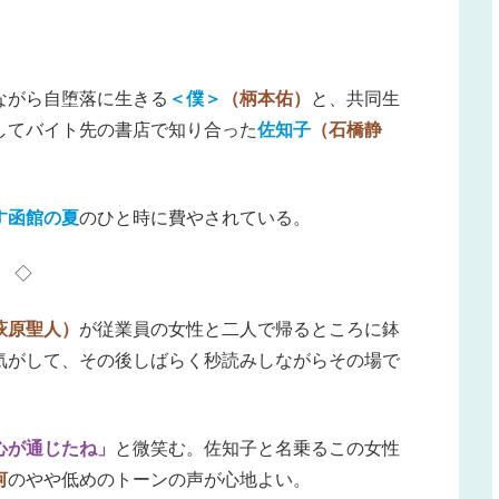
ながら自堕落に生きる
＜僕＞
（柄本佑）
と、共同生
してバイト先の書店で知り合った
佐知子
（石橋静
す函館の夏
のひと時に費やされている。
◇
萩原聖人）
が従業員の女性と二人で帰るところに鉢
気がして、その後しばらく秒読みしながらその場で
心が通じたね」
と微笑む。佐知子と名乗るこの女性
河
のやや低めのトーンの声が心地よい。