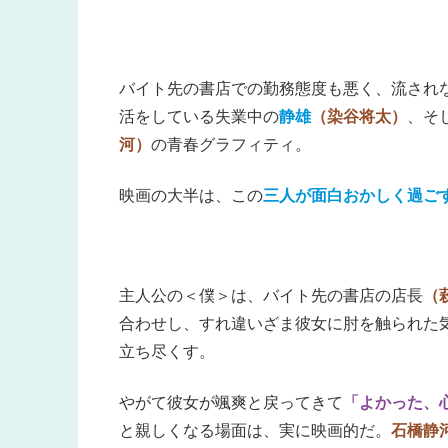
バイト先の書店での勤務態度も悪く、流され
活をしている失業中の
静雄
（染谷将太）
、そ
河）
の青春グラフィティ。
映画の大半は、この
三人が面白おかしく過ご
主人公の＜僕＞は、バイト先の書店の店長
（
合わせし、すれ違いざま彼女に肘を触られた
立ち尽くす。
やがて彼女が颯爽と戻ってきて
「よかった、
と親しくなる場面は、実に映画的だ。
石橋静