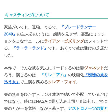
キャスティングについて
家族がいても、孤独。まるで、
『ブレードランナー
2049』
の主人公のように、感情を見せず、寡黙にミッシ
ョンをこなすニールに
ライアン・ゴズリング
はフィットす
る。
『ラ・ラ・ランド』
でも、あくまで彼は受けの芝居だ
った。
本作で、そんな彼を気丈にリードするのは妻
ジャネット
だ
ろう。演じるのは、
『ミレニアム』
の映画化
『蜘蛛の巣を
払う女』
で主演を務める
クレア・フォイ
。
夫の無事をひたすらラジオ放送で聴いて心配しているだけ
ではなく、時にはNASAに乗り込み上司と直談判し、常に
夫の万が一を覚悟しながら暮らす、
アストロノーツの妻と