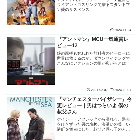
ライアン・ゴズリングで贈るスタントマ
ン愛のサスペンス
2024.11.24
『アントマン』MCU一気通貫レ
ビュー12
娘の親権も奪われた前科者のヒーローに
世界は救えるのか。ダウンサイジングで
こんなにアクションの幅が広がるとは
2021.02.07
2024.09.01
『マンチェスターバイザシー』今
更レビュー｜男はつらいよ 僕の
叔父さん
ケイシー・アフレックから溢れる、過去
をひきずった男の哀愁。海沿いの美しい
港町を舞台にした、叔父と甥っ子の人間
ドラマ。