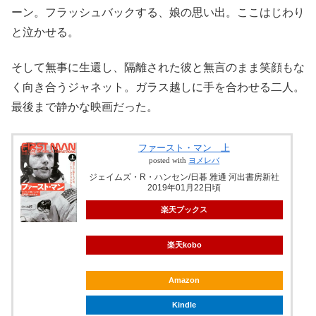
ーン。フラッシュバックする、娘の思い出。ここはじわり
と泣かせる。
そして無事に生還し、隔離された彼と無言のまま笑顔もな
く向き合うジャネット。ガラス越しに手を合わせる二人。
最後まで静かな映画だった。
ファースト・マン 上
posted with
ヨメレバ
ジェイムズ・R・ハンセン/日暮 雅通 河出書房新社
2019年01月22日頃
楽天ブックス
楽天kobo
Amazon
Kindle