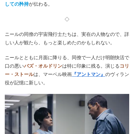
しての矜持
が伝わる。
◇
ニールの同僚の宇宙飛行士たちは、実在の人物なので、詳
しい人が観たら、もっと楽しめたのかもしれない。
ニールとともに月面に降りる、同僚で一人だけ明朗快活で
口の悪い
バズ・オルドリン
は特に印象に残る。演じる
コリ
ー・ストール
は、マーベル映画
『アントマン』
のヴィラン
役が記憶に新しい。