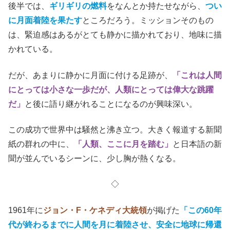
後半では、
ギリギリの燃料
をなんとか持たせながら、
つい
に月面着陸を果たす
ところだろう。ミッションそのもの
は、緊迫感はあるがとても静かに描かれており、地味に描
かれている。
だが、あまりに静かに月面に付ける足跡が、
「これは人間
にとっては小さな一歩だが、人類にとっては偉大な跳躍
だ」
と後に語り継がれることになるのが興味深い。
この成功で世界中は騒然と沸き立つ。大きく報道する新聞
紙の群れの中に、
「人類、ここに月を踏む」
と日本語の新
聞が並んでいるシーンに、少し胸が熱くなる。
◇
1961年に
ジョン・F・ケネディ大統領
が掲げた
「この60年
代が終わるまでに人間を月に着陸させ、安全に地球に帰還