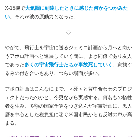
X-15機で
大気圏に到達したときに感じた何かをつかみた
い
。それが彼の原動力となった。
◇
やがて、飛行士を宇宙に送るジェミニ計画から月へと向か
うアポロ計画へと進展していく間に、よき同僚であり友人
であった
多くの宇宙飛行士たちが事故死していく
。家族ぐ
るみの付き合いもあり、つらい場面が多い。
アポロ計画はこんなにまで、＜死＞と背中合わせのプロジ
ェクトだったのかと、今更ながら実感する。何名もの犠牲
者を生み、多額の国家予算をつぎ込んだ宇宙計画に、黒人
層を中心とした税負担に喘ぐ米国市民からも反対の声が高
まる。