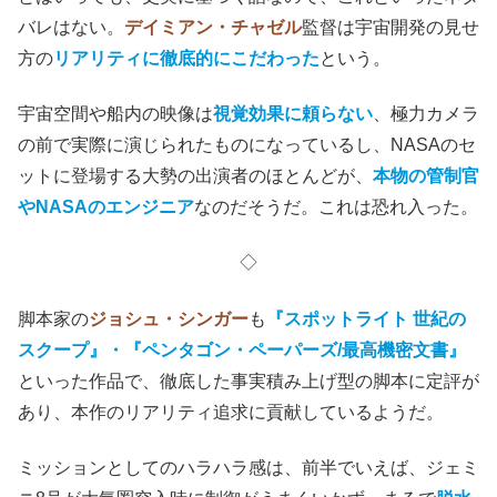
バレはない。
デイミアン・チャゼル
監督は宇宙開発の見せ
方の
リアリティに徹底的にこだわった
という。
宇宙空間や船内の映像は
視覚効果に頼らない
、極力カメラ
の前で実際に演じられたものになっているし、NASAのセ
ットに登場する大勢の出演者のほとんどが、
本物の管制官
やNASAのエンジニア
なのだそうだ。これは恐れ入った。
◇
脚本家の
ジョシュ・シンガー
も
『スポットライト 世紀の
スクープ』
・
『ペンタゴン・ペーパーズ/最高機密文書』
といった作品で、徹底した事実積み上げ型の脚本に定評が
あり、本作のリアリティ追求に貢献しているようだ。
ミッションとしてのハラハラ感は、前半でいえば、ジェミ