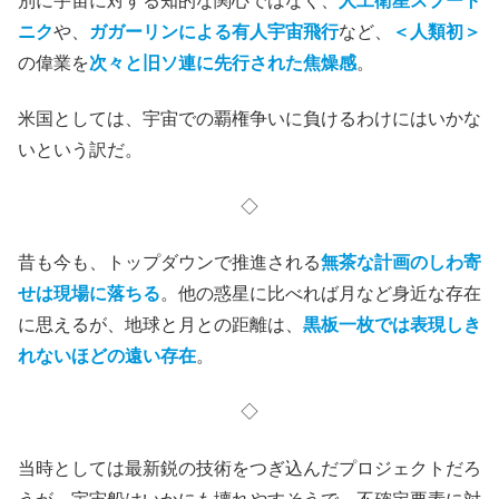
別に宇宙に対する知的な関心ではなく、
人工衛星スプート
ニク
や、
ガガーリンによる有人宇宙飛行
など、
＜人類初＞
の偉業を
次々と旧ソ連に先行された焦燥感
。
米国としては、宇宙での覇権争いに負けるわけにはいかな
いという訳だ。
◇
昔も今も、トップダウンで推進される
無茶な計画のしわ寄
せは現場に落ちる
。他の惑星に比べれば月など身近な存在
に思えるが、地球と月との距離は、
黒板一枚では表現しき
れないほどの遠い存在
。
◇
当時としては最新鋭の技術をつぎ込んだプロジェクトだろ