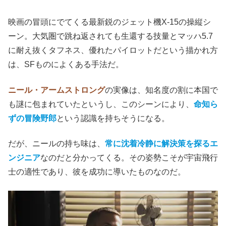
映画の冒頭にでてくる最新鋭のジェット機X-15の操縦シ
ーン。大気圏で跳ね返されても生還する技量とマッハ5.7
に耐え抜くタフネス、優れたパイロットだという描かれ方
は、SFものによくある手法だ。
ニール・アームストロング
の実像は、知名度の割に本国で
も謎に包まれていたというし、このシーンにより、
命知ら
ずの冒険野郎
という認識を持ちそうになる。
だが、ニールの持ち味は、
常に沈着冷静に解決策を探るエ
ンジニア
なのだと分かってくる。その姿勢こそが宇宙飛行
士の適性であり、彼を成功に導いたものなのだ。