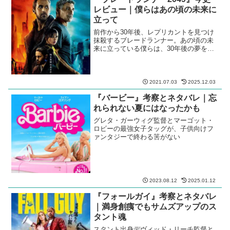
レビュー｜僕らはあの頃の未来に
立って
前作から30年後、レプリカントを見つけ
抹殺するブレードランナー。あの頃の未
来に立っている僕らは、30年後の夢を見
るか
2021.07.03
2025.12.03
『バービー』考察とネタバレ｜忘
れられない夏にはなったかも
グレタ・ガーウィグ監督とマーゴット・
ロビーの最強女子タッグが、子供向けフ
ァンタジーで終わる筈がない
2023.08.12
2025.01.12
『フォールガイ』考察とネタバレ
｜満身創痍でもサムズアップのス
タント魂
スタント出身デヴィッド・リーチ監督と