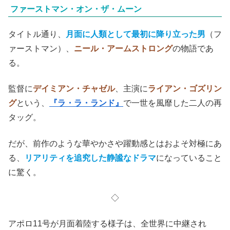
ファーストマン・オン・ザ・ムーン
タイトル通り、
月面に人類として最初に降り立った男
（フ
ァーストマン）、
ニール・アームストロング
の物語であ
る。
監督に
デイミアン・チャゼル
、主演に
ライアン・ゴズリン
グ
という、
『ラ・ラ・ランド』
で一世を風靡した二人の再
タッグ。
だが、前作のような華やかさや躍動感とはおよそ対極にあ
る、
リアリティを追究した静謐なドラマ
になっていること
に驚く。
◇
アポロ11号が月面着陸する様子は、全世界に中継され