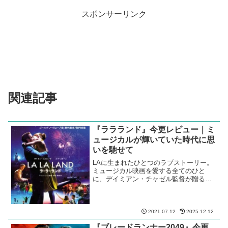
スポンサーリンク
関連記事
『ララランド』今更レビュー｜ミ
ュージカルが輝いていた時代に思
いを馳せて
LAに生まれたひとつのラブストーリー。
ミュージカル映画を愛する全てのひと
に、デイミアン・チャゼル監督が贈る傑
作
2021.07.12
2025.12.12
『ブレードランナー2049』今更