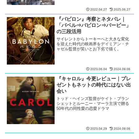
2022.04.27
2025.06.27
『バビロン』考察とネタバレ｜
「バベル⇒バビロン⇒バービー」
の三段活用
サイレントからトーキーへと大きな変化
を迎えた時代の映画界をデイミアン・チ
ャゼル監督が笑いとお下劣で描く。
2023.06.04
2024.09.06
『キャロル』今更レビュー｜プレ
ゼントもネットの時代にはない出
会い
トッド・ヘインズ監督がケイト・ブラン
シェットとルーニー・マーラ主演で贈る
50年代の同性愛の恋愛ドラマ
2023.04.29
2024.09.06