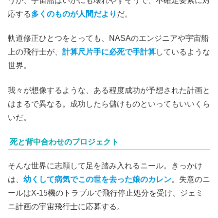
うが、宇宙船はいかにも壊れやすそうで、不確定要素に対
応する
多くのものが人間だより
だ。
軌道修正ひとつをとっても、NASAのエンジニアや宇宙船
上の飛行士が、
計算尺片手に必死で手計算
しているような
世界。
我々が想像するような、ある程度成功が予想された計画と
はまるで異なる。成功したら儲けものといってもいいくら
いだ。
死と背中合わせのプロジェクト
そんな世界に志願して足を踏み入れるニール。きっかけ
は、
幼くして病気でこの世を去った娘のカレン
。失意のニ
ールはX-15機のトラブルで飛行停止処分を受け、ジェミ
ニ計画の宇宙飛行士に応募する。