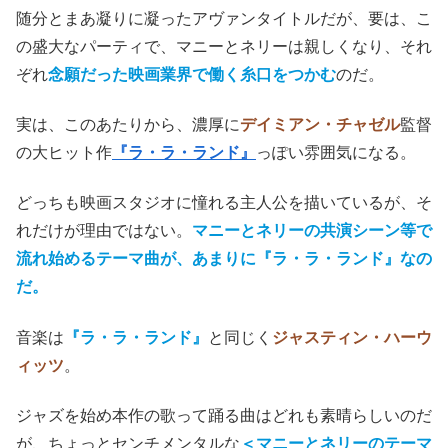
随分とまあ凝りに凝ったアヴァンタイトルだが、要は、こ
の盛大なパーティで、マニーとネリーは親しくなり、それ
ぞれ
念願だった映画業界で働く糸口をつかむ
のだ。
実は、このあたりから、濃厚に
デイミアン・チャゼル
監督
の大ヒット作
『ラ・ラ・ランド』
っぽい雰囲気になる。
どっちも映画スタジオに憧れる主人公を描いているが、そ
れだけが理由ではない。
マニーとネリーの共演シーン等で
流れ始めるテーマ曲が、あまりに『ラ・ラ・ランド』なの
だ。
音楽は
『ラ・ラ・ランド』
と同じく
ジャスティン・ハーウ
ィッツ
。
ジャズを始め本作の歌って踊る曲はどれも素晴らしいのだ
が、ちょっとセンチメンタルな
＜マニーとネリーのテーマ