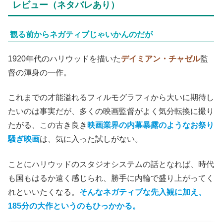
レビュー（ネタバレあり）
観る前からネガティブじゃいかんのだが
1920年代のハリウッドを描いた
デイミアン・チャゼル
監
督の渾身の一作。
これまでの才能溢れるフィルモグラフィから大いに期待し
たいのは事実だが、多くの映画監督がよく気分転換に撮り
たがる、この古き良き
映画業界の内幕暴露のようなお祭り
騒ぎ映画
は、気に入った試しがない。
ことにハリウッドのスタジオシステムの話となれば、時代
も国もはるか遠く感じられ、勝手に内輪で盛り上がってく
れといいたくなる。
そんなネガティブな先入観に加え、
185分の大作というのもひっかかる。