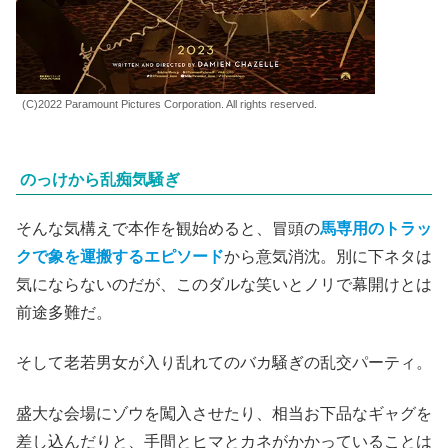
(C)2022 Paramount Pictures Corporation. All rights reserved.
のっけから乱痴気騒ぎ
そんな気構えで本作を観始めると、冒頭の
馬専用のトラッ
クで象を運搬するエピソード
から意気消沈。別に下ネタは
気にならないのだが、このダルな笑いとノリで幕開けとは
前途多難だ。
そして老若男女が入り乱れてのバカ騒ぎの乱交パーティ。
盛大な会場にゾウを闖入させたり、相当お下品なギャグを
差し込んだりと、手間とヒマとカネがかかっていることは