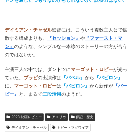
トンを渡したつもりなのかもしれないが、説得力はない。
デイミアン・チャゼル
監督には、こういう複数主人公で拡
散する構成よりも、
『セッション』
や
『ファースト・マ
ン』
のような、シンプルな一本線のストーリーの方が合う
のではないか。
主演三人の中では、ダントツに
マーゴット・ロビー
が光っ
ていた。
ブラピ
の出演作は
『バベル』
から
『バビロン』
に、
マーゴット・ロビー
は
『バビロン』
から新作が
『バー
ビー』
と、まるで
三段活用
のようだ。
2023 映画レビュー
アメリカ
伝記・歴史
デイミアン・チャゼル
トビー・マグワイア