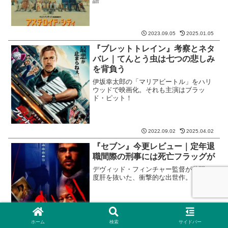
語
2023.09.05
2025.01.05
『ブレットトレイン』考察とネタ
バレ｜てんとう虫は七つの悲しみ
を背負う
伊坂幸太郎の「マリアビートル」をハリ
ウッドで映画化。それも主演はブラッ
ド・ピット！
2022.09.02
2025.04.02
『セブン』今更レビュー｜定年退
職間際の刑事には死亡フラッグが
デヴィッド・フィンチャー監督が世間の
度肝を抜いた、衝撃的な出世作。
ホーム
検索
サイドバー