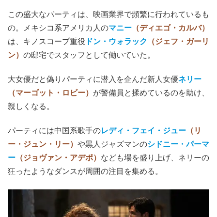
この盛大なパーティは、映画業界で頻繁に行われているも
の。メキシコ系アメリカ人の
マニー
（ディエゴ・カルバ）
は、キノスコープ重役
ドン・ウォラック
（ジェフ・ガーリ
ン）
の邸宅でスタッフとして働いていた。
大女優だと偽りパーティに潜入を企んだ新人女優
ネリー
（マーゴット・ロビー）
が警備員と揉めているのを助け、
親しくなる。
パーティには中国系歌手の
レディ・フェイ・ジュー
（リ
ー・ジュン・リー）
や黒人ジャズマンの
シドニー・パーマ
ー
（ジョヴァン・アデポ）
なども場を盛り上げ、ネリーの
狂ったようなダンスが周囲の注目を集める。