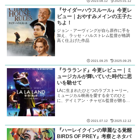
2023.08.12
2025.01.12
『サイダーハウスルール』今更レ
ビュー｜おやすみメインの王子た
ちよ！
ジョン・アーヴィングが自ら原作に手を
加え、ラッセ・ハルストレム監督が格調
高く仕上げた作品
2021.09.25
2025.09.25
『ララランド』今更レビュー｜ミ
ュージカルが輝いていた時代に思
いを馳せて
LAに生まれたひとつのラブストーリー。
ミュージカル映画を愛する全てのひと
に、デイミアン・チャゼル監督が贈る傑
作
2021.07.12
2025.12.12
『ハーレイクインの華麗なる覚醒
BIRDS OF PREY』考察とネタバ