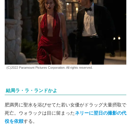
(C)2022 Paramount Pictures Corporation. All rights reserved.
結局ラ・ラ・ランドかよ
肥満男に聖水を浴びせてた若い女優がドラッグ大量摂取で
死亡。ウォラックは目に留まった
ネリーに翌日の撮影の代
役を依頼
する。