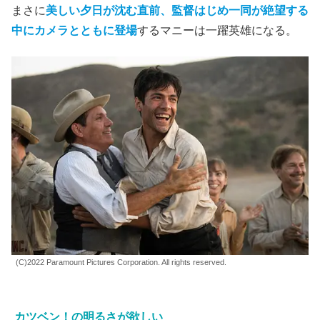
まさに
美しい夕日が沈む直前、監督はじめ一同が絶望する
中にカメラとともに登場
するマニーは一躍英雄になる。
(C)2022 Paramount Pictures Corporation. All rights reserved.
カツベン！の明るさが欲しい