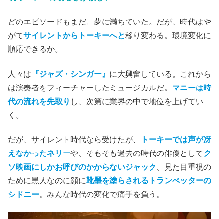
どのエピソードもまだ、夢に満ちていた。だが、時代はや
がて
サイレントからトーキーへと
移り変わる。環境変化に
順応できるか。
人々は
『ジャズ・シンガー』
に大興奮している。これから
は演奏者をフィーチャーしたミュージカルだ。
マニーは時
代の流れを先取り
し、次第に業界の中で地位を上げてい
く。
だが、サイレント時代なら受けたが、
トーキーでは声が冴
えなかったネリー
や、そもそも過去の時代の俳優として
ク
ソ映画にしかお呼びのかからないジャック
、見た目重視の
ために黒人なのに顔に
靴墨を塗らされるトランぺッターの
シドニー
。みんな時代の変化で痛手を負う。