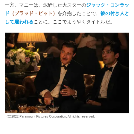
一方、マニーは、泥酔した大スターの
ジャック・コンラッ
ド
（ブラッド・ピット）
を介抱したことで、
彼の付き人と
して雇われる
ことに。ここでようやくタイトルだ。
(C)2022 Paramount Pictures Corporation. All rights reserved.