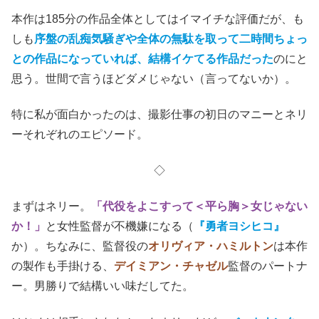
本作は185分の作品全体としてはイマイチな評価だが、も
しも
序盤の乱痴気騒ぎや全体の無駄を取って二時間ちょっ
との作品になっていれば、結構イケてる作品だった
のにと
思う。世間で言うほどダメじゃない（言ってないか）。
特に私が面白かったのは、撮影仕事の初日のマニーとネリ
ーそれぞれのエピソード。
◇
まずはネリー。
「代役をよこすって＜平ら胸＞女じゃない
か！」
と女性監督が不機嫌になる（
『勇者ヨシヒコ』
か）。ちなみに、監督役の
オリヴィア・ハミルトン
は本作
の製作も手掛ける、
デイミアン・チャゼル
監督のパートナ
ー。男勝りで結構いい味だしてた。