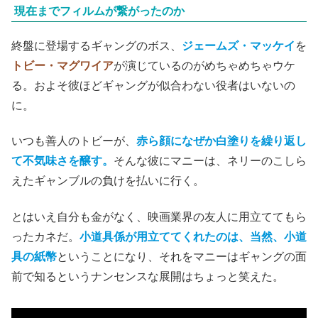
現在までフィルムが繋がったのか
終盤に登場するギャングのボス、
ジェームズ・マッケイ
を
トビー・マグワイア
が演じているのがめちゃめちゃウケ
る。およそ彼ほどギャングが似合わない役者はいないの
に。
いつも善人のトビーが、
赤ら顔になぜか白塗りを繰り返し
て不気味さを醸す。
そんな彼にマニーは、ネリーのこしら
えたギャンブルの負けを払いに行く。
とはいえ自分も金がなく、映画業界の友人に用立ててもら
ったカネだ。
小道具係が用立ててくれたのは、当然、小道
具の紙幣
ということになり、それをマニーはギャングの面
前で知るというナンセンスな展開はちょっと笑えた。