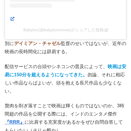
Babylon(@babylonmovie)がシェアした投稿
別に
デイミアン・チャゼル
監督のせいではないが、近年の
映画の長時間化には辟易する。
配信サービスの台頭やシネコンの普及によって、
映画は安
易に150分を超えるようになってきた。
勿論、それに相応
しい作品ならばよいが、頭を抱える長尺作品も少なくな
い。
贅肉を削ぎ落すことで映画は輝くものではないのか。3時
間超の作品を公開する際には、インドのエンタメ傑作
『RRR』
に比肩する充実度があるかをぜひ自問自答して
もらいたい（そりゃ酷か）。