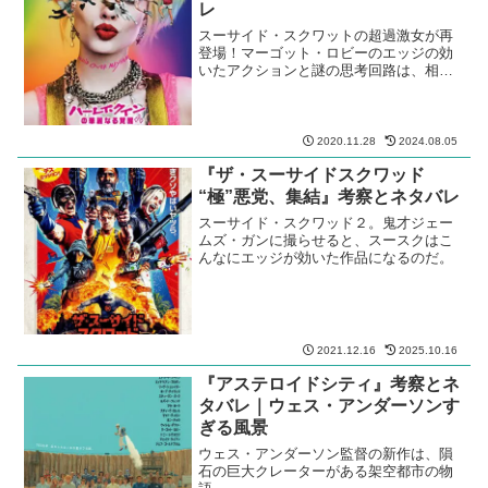
レ
スーサイド・スクワットの超過激女が再
登場！マーゴット・ロビーのエッジの効
いたアクションと謎の思考回路は、相変
わらず魅力たっぷり。
2020.11.28
2024.08.05
『ザ・スーサイドスクワッド
“極”悪党、集結』考察とネタバレ
スーサイド・スクワッド２。鬼才ジェー
ムズ・ガンに撮らせると、スースクはこ
んなにエッジが効いた作品になるのだ。
2021.12.16
2025.10.16
『アステロイドシティ』考察とネ
タバレ｜ウェス・アンダーソンす
ぎる風景
ウェス・アンダーソン監督の新作は、隕
石の巨大クレーターがある架空都市の物