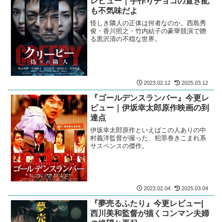
レビュー｜手作りチョコの置き配
も不気味だよ
怪しき隣人の正体は何者なのか。西島秀
俊・香川照之・竹内結子の豪華競演で贈
る黒沢清の不穏な世界。
2023.02.12
2025.03.12
『ゴールデンスランバー』今更レ
ビュー｜伊坂幸太郎原作映画の到
達点
伊坂幸太郎原作といえばこの人ありの中
村義洋監督が撮った、犯罪巻きこまれ系
サスペンスの傑作。
2023.02.04
2025.03.04
『夢売るふたり』今更レビュー|
西川美和監督が描くコンマン夫婦