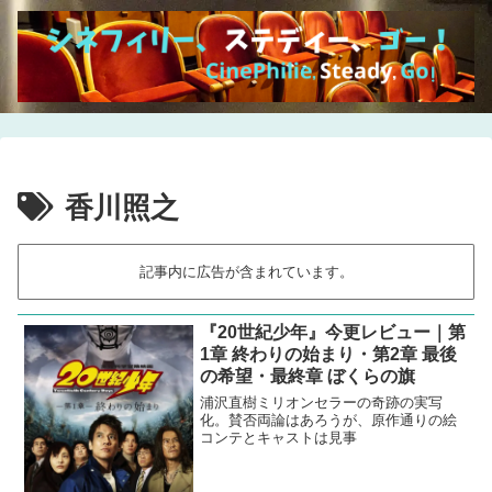
香川照之
記事内に広告が含まれています。
『20世紀少年』今更レビュー｜第
1章 終わりの始まり・第2章 最後
の希望・最終章 ぼくらの旗
浦沢直樹ミリオンセラーの奇跡の実写
化。賛否両論はあろうが、原作通りの絵
コンテとキャストは見事