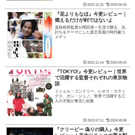
2023.12.31
2024.09.03
『花よりもなほ』今更レビュー｜
燃えるだけが剣ではないよ
是枝裕和監督が岡田准一主演で贈る、仇
討ちをテーマにした貧乏長屋の時代劇コ
メディ
2023.12.14
2024.09.03
『TOKYO!』今更レビュー｜世界
で活躍する監督それぞれの東京物
語
ミシェル・ゴンドリー、レオス・カラッ
クス、ポン・ジュノ。世界で活躍する三
人の才能が東京に結集
2023.07.11
2024.09.06
『クリーピー 偽りの隣人』今更