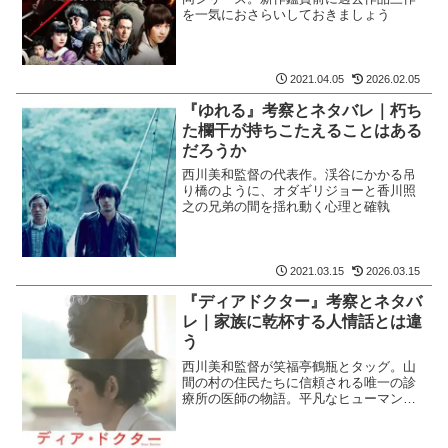
を一気におさらいしておきましょう
2021.04.05
2026.02.05
『ゆれる』考察とネタバレ｜朽ち
た欄干が持ちこたえることはある
だろうか
西川美和監督の代表作。渓谷にかかる吊
り橋のように、オダギリジョーと香川照
之の兄弟の間を揺れ動く心理と確執
2021.03.15
2026.03.15
『ディアドクター』考察とネタバ
レ｜家族に乾杯する人情話とは違
う
西川美和監督が笑福亭鶴瓶とタッグ。山
間の村の住民たちに信頼される唯一の診
療所の医師の物語。平凡なヒューマンド
ラマではない、スジはある。