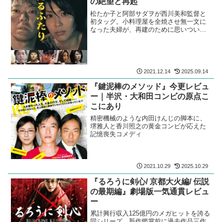
の絶望と再起
松たか子と阿部サダヲが西川美和監督と
初タッグ。小料理屋を全焼させ無一文に
なった夫婦が、再建のために思いついた
企みとは。
2021.12.14
2025.09.14
『鍵泥棒のメソッド』今更レビュ
ー｜半沢・大和田コンビの原点こ
こにあり
精密機械のような内田けんじの脚本に、
堺雅人と香川照之の黄金コンビが応えた
記憶喪失コメディ
2021.10.29
2025.10.29
『るろうに剣心/ 京都大火編/ 伝説
の最期編』劇場版一気通貫レビュ
ー
累計興行収入125億円のメガヒットを誇る
同シリーズ。新作鑑賞前に過去作品三作