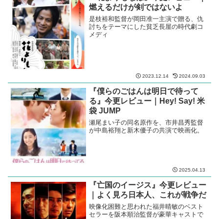
燃えるだけが剣ではないよ
是枝裕和監督が岡田准一主演で贈る、仇
討ちをテーマにした貧乏長屋の時代劇コ
メディ
2023.12.14
2024.09.03
『僕らのごはんは明日で待って
る』今更レビュー｜Hey! Say! 米
袋 JUMP
瀬尾まい子の同名原作を、市井昌秀監督
が中島裕翔と新木優子の共演で映画化。
2025.04.13
『亡国のイージス』今更レビュー
｜よく見ろ日本人、これが戦争だ
映像化困難と思われた福井晴敏のベスト
セラーを阪本順治監督が豪華キャストで