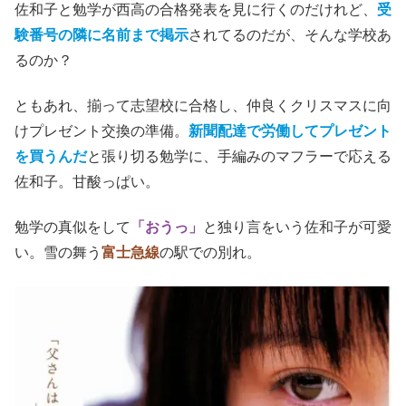
佐和子と勉学が西高の合格発表を見に行くのだけれど、
受
験番号の隣に名前まで掲示
されてるのだが、そんな学校あ
るのか？
ともあれ、揃って志望校に合格し、仲良くクリスマスに向
けプレゼント交換の準備。
新聞配達で労働してプレゼント
を買うんだ
と張り切る勉学に、手編みのマフラーで応える
佐和子。甘酸っぱい。
勉学の真似をして
「おうっ」
と独り言をいう佐和子が可愛
い。雪の舞う
富士急線
の駅での別れ。