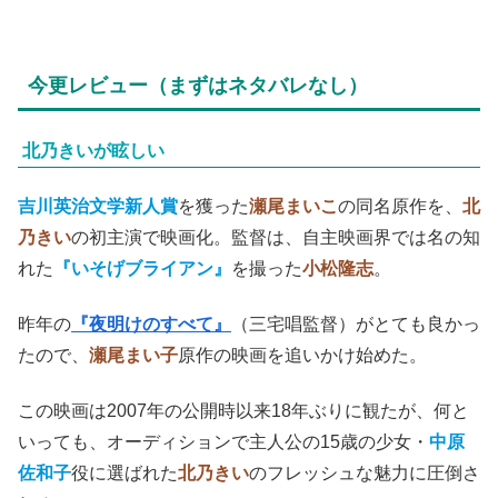
今更レビュー（まずはネタバレなし）
北乃きいが眩しい
吉川英治文学新人賞
を獲った
瀬尾まいこ
の同名原作を、
北
乃きい
の初主演で映画化。監督は、自主映画界では名の知
れた
『いそげブライアン』
を撮った
小松隆志
。
昨年の
『夜明けのすべて』
（三宅唱監督）がとても良かっ
たので、
瀬尾まい子
原作の映画を追いかけ始めた。
この映画は2007年の公開時以来18年ぶりに観たが、何と
いっても、オーディションで主人公の15歳の少女・
中原
佐和子
役に選ばれた
北乃きい
のフレッシュな魅力に圧倒さ