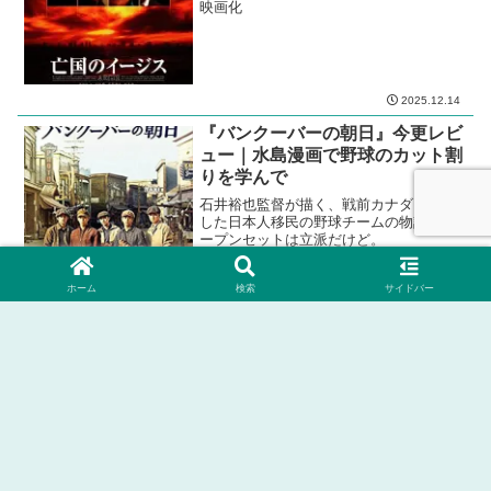
映画化
2025.12.14
『バンクーバーの朝日』今更レビ
ュー｜水島漫画で野球のカット割
りを学んで
石井裕也監督が描く、戦前カナダに実在
した日本人移民の野球チームの物語。オ
ープンセットは立派だけど。
ホーム
検索
サイドバー
2022.01.25
2024.07.26
ホーム
３．ジャンル別
恋愛