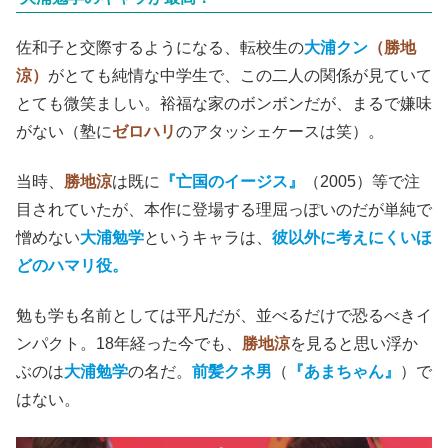
佐和子と交際するようになる、転校生の
大浦クン
（勝地
涼）
がとても純情な中学生で、この二人の関係が見ていて
とても微笑ましい。裕福な家のボンボンだが、まるで嫌味
がない（塾に
ゼロハリ
のアタッシェケースは笑）。
当時、
勝地涼
は既に
『亡国のイージス』
（2005）等で注
目されていたが、本作に登場する理屈っぽいのだが単純で
憎めない
大浦勉学
というキャラは、
彼以外に考えにくいほ
どのハマリ役。
勉も学も名前としては平凡だが、並べるだけで恐るべきイ
ンパクト。18年経った今でも、
勝地涼
を見ると思い浮か
ぶのは
大浦勉学
の名だ。
前髪クネ男
（
『あまちゃん』
）で
はない。