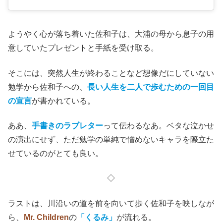
ようやく心が落ち着いた佐和子は、大浦の母から息子の用
意していたプレゼントと手紙を受け取る。
そこには、突然人生が終わることなど想像だにしていない
勉学から佐和子への、
長い人生を二人で歩むための一回目
の宣言
が書かれている。
ああ、
手書きのラブレター
って伝わるなあ。ベタな泣かせ
の演出にせず、ただ勉学の単純で憎めないキャラを際立た
せているのがとても良い。
◇
ラストは、川沿いの道を前を向いて歩く佐和子を映しなが
ら、
Mr. Children
の
「くるみ」
が流れる。