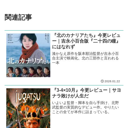
関連記事
『北のカナリアたち』今更レビュ
ー｜吉永小百合版『二十四の瞳』
にはなれず
湊かなえ原作を阪本順治監督が吉永小百
合主演で映画化。北の三部作と言われる
一本
2026.01.22
『3-4×10月』今更レビュー｜サヨ
ナラ敗けが人生だ
いよいよ監督・脚本を自ら手掛け、北野
武監督の実質的なデビュー作。やりたい
ことの全てが本作に詰まっている。