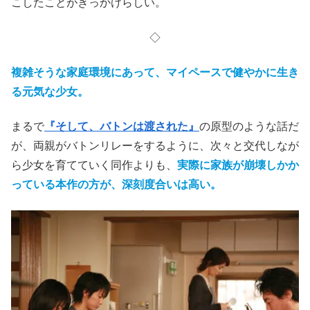
こしたことがきっかけらしい。
◇
複雑そうな家庭環境にあって、マイペースで健やかに生き
る元気な少女。
まるで
『そして、バトンは渡された』
の原型のような話だ
が、両親がバトンリレーをするように、次々と交代しなが
ら少女を育てていく同作よりも、
実際に家族が崩壊しかか
っている本作の方が、深刻度合いは高い。