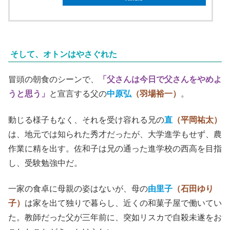
そして、オトンはやさぐれた
冒頭の朝食のシーンで、
「父さんは今日で父さんをやめよ
うと思う」
と宣言する父の
中原弘
（羽場裕一）
。
動じる様子もなく、それを受け容れる兄の
直
（平岡祐太）
は、地元では知られた秀才だったが、大学進学もせず、農
作業に精を出す。佐和子は兄の通った進学校の西高を目指
し、受験勉強中だ。
一家の食卓に母親の姿はないが、母の
由里子
（石田ゆり
子）
は家を出て独りで暮らし、近くの和菓子屋で働いてい
た。教師だった父が三年前に、突如リスカで自殺未遂をお