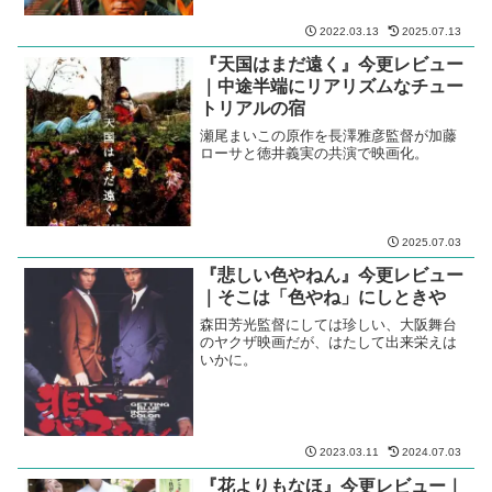
2022.03.13
2025.07.13
『天国はまだ遠く』今更レビュー
｜中途半端にリアリズムなチュー
トリアルの宿
瀬尾まいこの原作を長澤雅彦監督が加藤
ローサと徳井義実の共演で映画化。
2025.07.03
『悲しい色やねん』今更レビュー
｜そこは「色やね」にしときや
森田芳光監督にしては珍しい、大阪舞台
のヤクザ映画だが、はたして出来栄えは
いかに。
2023.03.11
2024.07.03
『花よりもなほ』今更レビュー｜