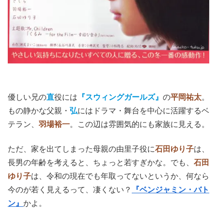
優しい兄の
直
役には
『スウィングガールズ』
の
平岡祐太
。
もの静かな父親・
弘
にはドラマ・舞台を中心に活躍するベ
テラン、
羽場裕一
。この辺は雰囲気的にも家族に見える。
ただ、家を出てしまった母親の由里子役に
石田ゆり子
は、
長男の年齢を考えると、ちょっと若すぎかな。でも、
石田
ゆり子
は、令和の現在でも年取ってないというか、何なら
今のが若く見えるって、凄くない？
『ベンジャミン・バト
ン』
かよ。