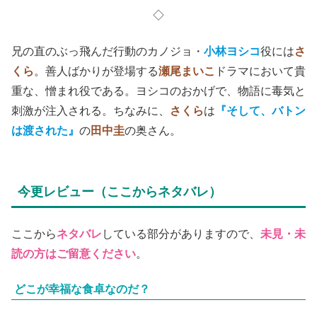
◇
兄の直のぶっ飛んだ行動のカノジョ・
小林ヨシコ
役には
さ
くら
。善人ばかりが登場する
瀬尾まいこ
ドラマにおいて貴
重な、憎まれ役である。ヨシコのおかげで、物語に毒気と
刺激が注入される。ちなみに、
さくら
は
『そして、バトン
は渡された』
の
田中圭
の奥さん。
今更レビュー（ここからネタバレ）
ここから
ネタバレ
している部分がありますので、
未見・未
読の方はご留意ください
。
どこが幸福な食卓なのだ？