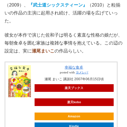
（2009）、
『武士道シックスティーン』
（2010）と粒揃
いの作品の主演に起用され続け、活躍の場を広げていっ
た。
彼女が本作で
演じた佐和子は明るく素直な性格の娘だが、
毎朝食卓を囲む家族は複雑な事情を抱えている。この辺の
設定は、実に
瀬尾まいこ
の作品らしい。
幸福な食卓
posted with
ヨメレバ
瀬尾 まいこ 講談社 2007年06月15日頃
楽天ブックス
楽天kobo
Amazon
Kindle