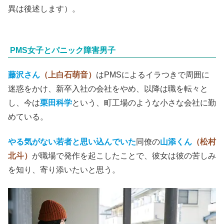
異は後述します）。
PMS女子とパニック障害男子
藤沢さん
（上白石萌音）
はPMSによるイラつきで周囲に
迷惑をかけ、新卒入社の会社をやめ、以降は職を転々と
し、今は
栗田科学
という、町工場のような小さな会社に勤
めている。
やる気がない若者と思い込んでいた
同僚の
山添くん
（松村
北斗）
が職場で発作を起こしたことで、彼女は彼の苦しみ
を知り、寄り添いたいと思う。