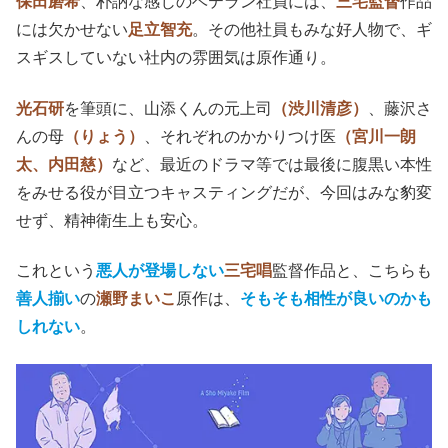
保田磨希
、朴訥な感じのベテラン社員には、
三宅監督
作品
には欠かせない
足立智充
。その他社員もみな好人物で、ギ
スギスしていない社内の雰囲気は原作通り。
光石研
を筆頭に、山添くんの元上司
（渋川清彦）
、藤沢さ
んの母
（りょう）
、それぞれのかかりつけ医
（宮川一朗
太、内田慈）
など、最近のドラマ等では最後に腹黒い本性
をみせる役が目立つキャスティングだが、今回はみな豹変
せず、精神衛生上も安心。
これという
悪人が登場しない
三宅唱
監督作品と、こちらも
善人揃い
の
瀬野まいこ
原作は、
そもそも相性が良いのかも
しれない
。