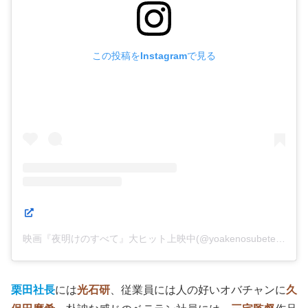
この投稿をInstagramで見る
映画『夜明けのすべて』大ヒット上映中(@yoakenosubete_movie)がシェアした投稿
栗田社長
には
光石研
、従業員には人の好いオバチャンに
久