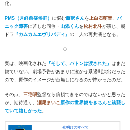
化。
PMS（月経前症候群）
に悩む
藤沢さん
を
上白石萌音
、
パ
ニック障害
に苦しむ同僚・
山添くん
を
松村北斗
が演じ、朝
ドラ
『カムカムエヴリバディ』
の二人の再共演となる。
◇
実は、映画化された
『そして、バトンは渡された』
はまだ
観ていない。劇場予告があまりに泣かせ系過剰演出だった
ので、原作のイメージが台無しになるのが怖かったのだ。
その点、
三宅唱
監督なら信頼できるのではないかと思った
が、期待通り、
瀬尾まいこ
原作の世界観をきちんと踏襲し
ていて嬉しかった
。
夜明けのすべて