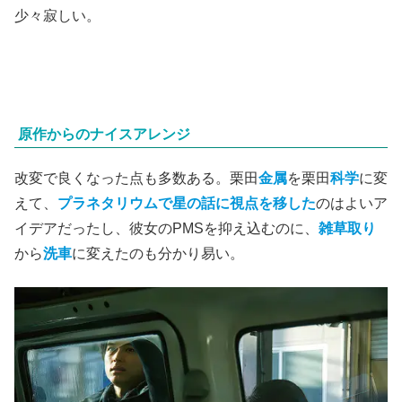
少々寂しい。
原作からのナイスアレンジ
改変で良くなった点も多数ある。栗田
金属
を栗田
科学
に変
えて、
プラネタリウムで星の話に視点を移した
のはよいア
イデアだったし、彼女のPMSを抑え込むのに、
雑草取り
から
洗車
に変えたのも分かり易い。