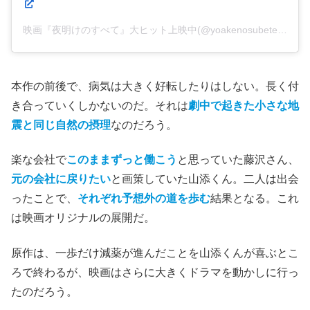
映画『夜明けのすべて』大ヒット上映中(@yoakenosubete_movie)がシェアした投稿
本作の前後で、病気は大きく好転したりはしない。長く付
き合っていくしかないのだ。それは
劇中で起きた小さな地
震と同じ自然の摂理
なのだろう。
楽な会社で
このままずっと働こう
と思っていた藤沢さん、
元の会社に戻りたい
と画策していた山添くん。二人は出会
ったことで、
それぞれ予想外の道を歩む
結果となる。これ
は映画オリジナルの展開だ。
原作は、一歩だけ減薬が進んだことを山添くんが喜ぶとこ
ろで終わるが、映画はさらに大きくドラマを動かしに行っ
たのだろう。