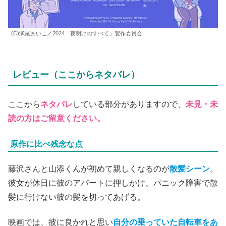
(C)瀬尾まいこ／2024「夜明けのすべて」製作委員会
レビュー（ここからネタバレ）
ここから
ネタバレ
している部分がありますので、
未見・未
読の方はご留意ください。
原作に比べ残念な点
藤沢さんと山添くんが初めて親しくなるのが
散髪シーン
。
彼女が休日に彼のアパートに押しかけ、パニック障害で散
髪に行けない彼の髪を切ってあげる。
映画では、彼に良かれと思い
自分の乗っていた自転車をあ