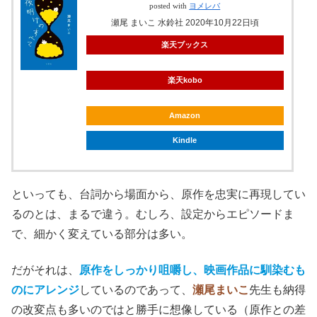
posted with
ヨメレバ
瀬尾 まいこ 水鈴社 2020年10月22日頃
楽天ブックス
楽天kobo
Amazon
Kindle
といっても、台詞から場面から、原作を忠実に再現してい
るのとは、まるで違う。むしろ、設定からエピソードま
で、細かく変えている部分は多い。
だがそれは、
原作をしっかり咀嚼し、映画作品に馴染むも
のにアレンジ
しているのであって、
瀬尾まいこ
先生も納得
の改変点も多いのではと勝手に想像している（原作との差