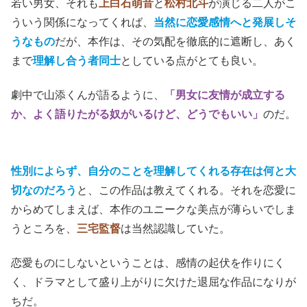
若い男女、それも
上白石萌音
と
松村北斗
が演じる二人がこ
ういう関係になってくれば、
当然に恋愛感情へと発展しそ
うなもの
だが、本作は、その気配を徹底的に遮断し、あく
まで
理解し合う者同士
としている点がとても良い。
劇中で山添くんが語るように、
「男女に友情が成立する
か、よく語りたがる奴がいるけど、どうでもいい」
のだ。
性別によらず、自分のことを理解してくれる存在は何と大
切なのだろう
と、この作品は教えてくれる。それを恋愛に
からめてしまえば、本作のユニークな美点が薄らいでしま
うところを、
三宅監督
は当然認識していた。
恋愛ものにしないということは、感情の起伏を作りにく
く、ドラマとして盛り上がりに欠けた退屈な作品になりが
ちだ。