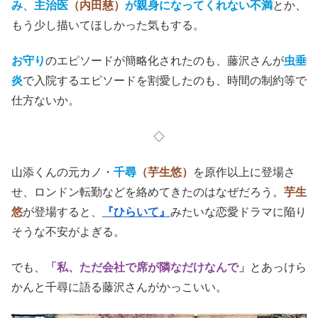
み
、
主治医
（内田慈
）
が親身になってくれない不満
とか、
もう少し描いてほしかった気もする。
お守り
のエピソードが簡略化されたのも、藤沢さんが
虫垂
炎
で入院するエピソードを割愛したのも、時間の制約等で
仕方ないか。
◇
山添くんの元カノ・
千尋
（芋生悠）
を原作以上に登場さ
せ、ロンドン転勤などを絡めてきたのはなぜだろう。
芋生
悠
が登場すると、
『ひらいて』
みたいな恋愛ドラマに陥り
そうな不安がよぎる。
でも、
「私、ただ会社で席が隣なだけなんで」
とあっけら
かんと千尋に語る藤沢さんがかっこいい。