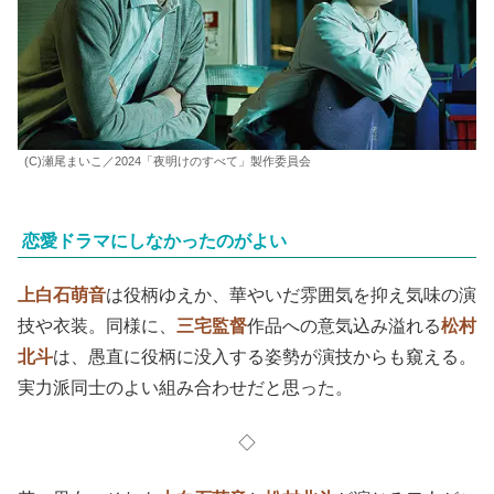
(C)瀬尾まいこ／2024「夜明けのすべて」製作委員会
恋愛ドラマにしなかったのがよい
上白石萌音
は役柄ゆえか、華やいだ雰囲気を抑え気味の演
技や衣装。同様に、
三宅監督
作品への意気込み溢れる
松村
北斗
は、愚直に役柄に没入する姿勢が演技からも窺える。
実力派同士のよい組み合わせだと思った。
◇