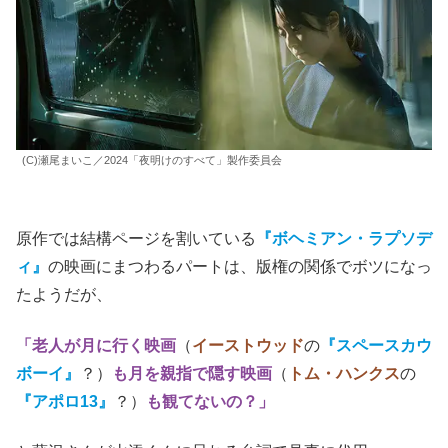
(C)瀬尾まいこ／2024「夜明けのすべて」製作委員会
原作では結構ページを割いている
『ボヘミアン・ラプソデ
ィ』
の映画にまつわるパートは、版権の関係でボツになっ
たようだが、
「老人が月に行く映画
（
イーストウッド
の
『スペースカウ
ボーイ』
？）
も月を親指で隠す映画
（
トム・ハンクス
の
『アポロ13』
？）
も観てないの？」