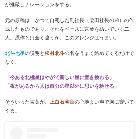
が推敲しナレーションをする。
元の原稿は、かつて自死した副社長（栗田社長の弟）の作
成したものであり、それをベースに言葉を紡いでいく二
人。原作とは全く違うが、このアレンジはうまい。
北斗七星
の説明と
松村北斗
の名をうまく絡めてくるだけで
なく、
「今ある北極星はやがて新しい星に置き換わる」
「夜があるから人は自分の星以外に思いを馳せる」
そういった言葉が、
上白石萌音
の心地よい声で胸に響いて
くる。