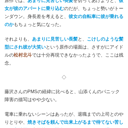
原作では、
あまりに見苦しい長髪
を切ってあげようと、
彼
女が彼のアパートに乗り込む
のだが、ちょっと勢いがトー
ンダウン。身長差を考えると、
彼女の自転車に彼が乗れる
のか
もちょっと気になった。
それよりも、
あまりに見苦しい長髪
と、
こけしのような髪
型にされ彼が大笑い
という原作の場面は、さすがにアイド
ルの
松村北斗
では十分再現できなかったようで、ここは残
念。
◇
藤沢さんのPMSの経緯に比べると、山添くんのパニック
障害の描写はやや少ない。
電車に乗れないシーンはあったが、退職までの上司とのや
りとりや、
焼きそばを頼んで出来上がるまで待てない苦し