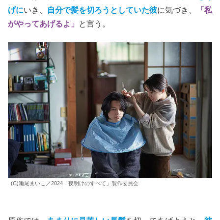
げに
いき、
自分で髪を切ろうとしていた彼
に気づき、
「私
がやってあげるよ」
と言う。
(C)瀬尾まいこ／2024「夜明けのすべて」製作委員会