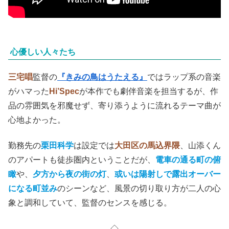
心優しい人々たち
三宅唱
監督の
『きみの鳥はうたえる』
ではラップ系の音楽
がハマった
Hi’Spec
が本作でも劇伴音楽を担当するが、作
品の雰囲気を邪魔せず、寄り添うように流れるテーマ曲が
心地よかった。
勤務先の
栗田科学
は設定では
大田区の馬込界隈
、山添くん
のアパートも徒歩圏内ということだが、
電車の通る町の俯
瞰
や、
夕方から夜の街の灯
、
或いは陽射しで露出オーバー
になる町並み
のシーンなど、風景の切り取り方が二人の心
象と調和していて、監督のセンスを感じる。
◇