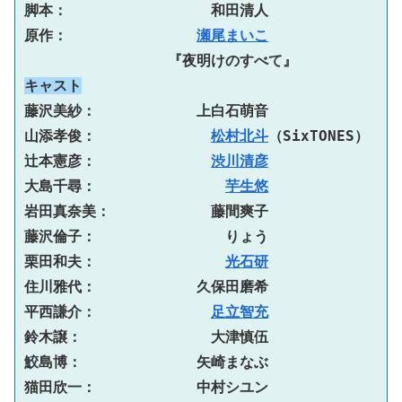
脚本：　　　　　　　　　　和田清人
原作：　　　　　　　　　
瀬尾まいこ
『夜明けのすべて』
キャスト
藤沢美紗：　　　　　　　上白石萌音
山添孝俊：　　　　　　　　
松村北斗
（SixTONES）
辻本憲彦：　　　　　　　　
渋川清彦
大島千尋：　　　　　　　　　
芋生悠
岩田真奈美：　　　　　　　藤間爽子
藤沢倫子：　　　　　　　　　りょう
栗田和夫：　　　　　　　　　
光石研
住川雅代：　　　　　　　久保田磨希
平西謙介：　　　　　　　　
足立智充
鈴木譲：　　　　　　　　　大津慎伍
鮫島博：　　　　　　　　矢崎まなぶ
猫田欣一：　　　　　　　中村シユン