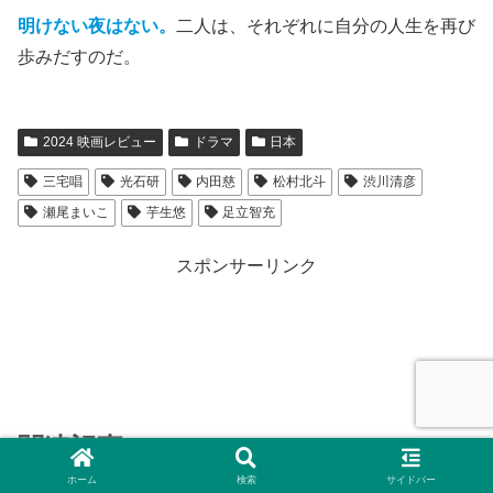
明けない夜はない。
二人は、それぞれに自分の人生を再び
歩みだすのだ。
2024 映画レビュー
ドラマ
日本
三宅唱
光石研
内田慈
松村北斗
渋川清彦
瀬尾まいこ
芋生悠
足立智充
スポンサーリンク
関連記事
ホーム
検索
サイドバー