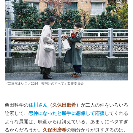
(C)瀬尾まいこ／2024「夜明けのすべて」製作委員会
栗田科学の
住川さん
（久保田磨希）
が二人の仲をいろいろ
詮索して、
恋仲になったと勝手に想像して応援
してくれる
ような展開は、映画からは消えている。あまりにベタすぎ
るからだろうか。
久保田磨希
の物分かりが良すぎるのは、