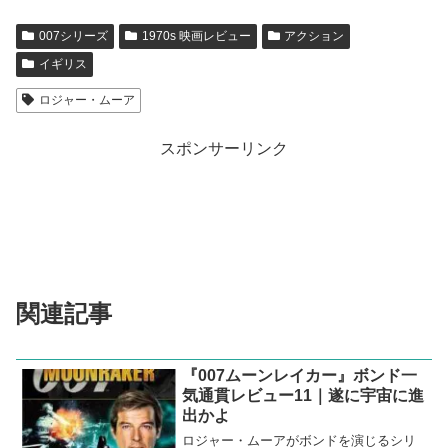
技は、本作での拾い物といえるかな。
6.＜007＞シリーズ
007シリーズの全作品を網羅した、当サイト内でのレビュ
ーのリンク集です。
2025.06.07
cinephilie.jp
007シリーズ
1970s 映画レビュー
アクション
イギリス
ロジャー・ムーア
スポンサーリンク