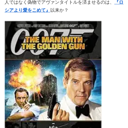
三つの乳首と黄金銃を持つ男
スカラマンガは、愛人の
アン
ドレア
（モード・アダムス）
とビーチで寝そべり、その
後、潜入してきた刺客とからくり屋敷で対戦。
裏で対戦を仕切っているのがスカラマンガの部下で小人症
の男・
ニック・ナック
（エルヴェ・ヴィルシェーズ）
。ボ
ンドもいないのに、この対決は結構長いのでややダレる。
結局、ここでは蝋人形のボンドが登場するのみ。ボンド本
人ではなく偽物でアヴァンタイトルを済ませるのは、
『ロ
シアより愛をこめて』
以来か？