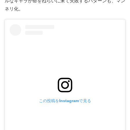
がに米国を離れての登場はやりすぎ。
また、言動自体は正統派の悪党キャラなのだが、
見た目が
小人なので、すっかりコメディ要員に
なってしまっている
のが、スカラマンガの子分の
ニック・ナック
（エルヴェ・
ヴィルシェーズ）
。
ラストシーンでニック・ナックがボンドを殺そうと暴れ回
るのも、あまりにお約束すぎて興ざめ。敵ボスを倒した後
に、ボンドが女の子とイチャイチャしている最中にコミカ
ルなキャラが命をねらいに来て失敗するパターンも、マン
ネリ化。