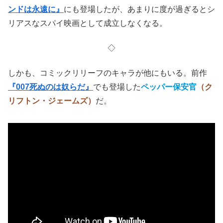
体となって座っている姿が痛ましい。
コメディ要員が多すぎる
もう一人のボンドガール
が、英国情報部員でボンドにぞっ
こんの
メアリー・グッドナイト
を演じた
ブリット・エクラ
ンド
。彼女は
間抜けなキャラで、ドジばかり踏む
が、その
ヘマのおかげでドラマが進んでいく。
こういうドジっ娘は
ショーン・コネリー
の
『007 ダイヤモ
ンドは永遠に』
にも登場したが、あまりに度が過ぎるとシ
リアスなスパイ映画として成立しなくなる。
◇
しかも、コミックリリーフのキャラが他にもいる。前作
『007死ぬのは奴らだ』
でも登場した
ペッパー保安官
（ク