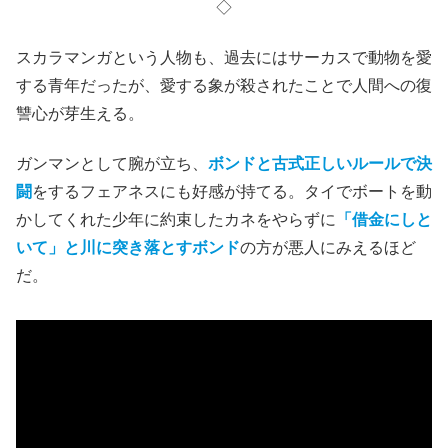
ンガ
を演じた
クリストファー・リー
に依るところが大き
い。
本作公開時は
『スターウォーズ』
も
『ロード・オブ・ザ・
リング』
もまだ始まっておらず、
ドラキュラ俳優
として知
られる名優だった
クリストファー・リー
。
だが、
怖さの中に気品
があり、これまでボンドと戦ってき
た悪漢たちとは一線を画すキャラを演じている。
◇
スカラマンガという人物も、過去にはサーカスで動物を愛
する青年だったが、愛する象が殺されたことで人間への復
讐心が芽生える。
ガンマンとして腕が立ち、
ボンドと古式正しいルールで決