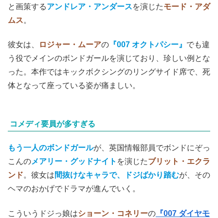
の
ライターや万年筆を組み合わせて銃に
する小道具が、
あ
まりにチャチな仕掛け
に見えてしまったのは残念。
ことに黄金銃のデザインは、
威圧感も機能美も乏しく
、も
う少しどうにかならなかったのかと感じた。
◇
ボンドガール
には、スカラマンガの愛人で、ボンドに挑戦
状を出すことで彼を使ってスカラマンガを倒してもらおう
と画策する
アンドレア・アンダース
を演じた
モード・アダ
ムス
。
彼女は、
ロジャー・ムーア
の
『007 オクトパシー』
でも違
う役でメインのボンドガールを演じており、珍しい例とな
った。本作ではキックボクシングのリングサイド席で、死