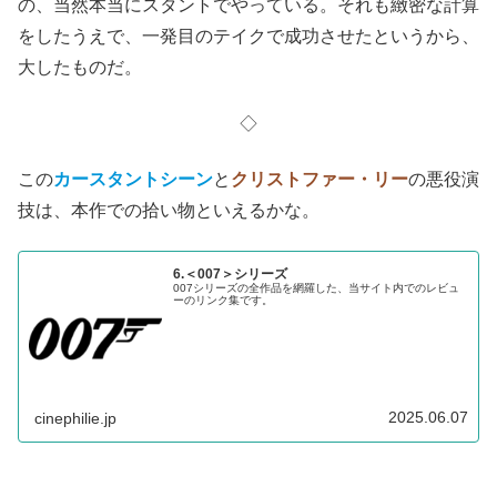
ボンドがカーディーラーのショウルームから拝借してその
ままカーチェイスに入るシーン。乗っているのは
AMC
の
ホーネット
。
米国の大衆車でしかも特別装備もなく、
ボンドカー
と言っ
ていいのか分からないが、これが
壊れた橋から向こう岸へ
と川を超えるスパイラルジャンプ
を見せる。
今ならCG合成にしか見えないだろうが、この時代だも
の、当然本当にスタントでやっている。それも緻密な計算
をしたうえで、一発目のテイクで成功させたというから、
大したものだ。
◇
この
カースタントシーン
と
クリストファー・リー
の悪役演