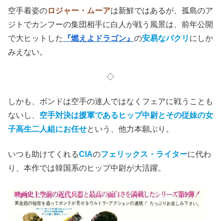
三つ目の乳首を貼ってスカラマンガになりすましたボンド
が、依頼人である
ハイ・ファット
（リチャード・ロー）
に
近づくためにバンコクの屋敷へ。
そこでボンドは
謎のスモウレスラー
と戦ったり（このパタ
ーン多くない？）、道場では
空手の門下生たちと格闘
して
みたり。
空手着姿の
ロジャー・ムーア
は新鮮ではあるが、孤島のア
ジトでカンフーの集団相手に白人が戦う風景は、前年公開
で大ヒットした
『燃えよドラゴン』
の
安易なパクリ
にしか
みえない。
◇