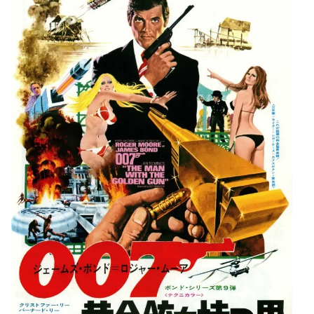
しかも、ボンドは空手の達人ではなくフェアに戦うことも
ないし、
空手対決は援軍であるヒップ中尉とその従妹の女
子高生二人組にお任せ
という、他力本願ぶり。
いつも助けてくれる
CIA
の
フェリックス・ライター
に代わ
り、本作では韓国系のヒップ中尉が大活躍。