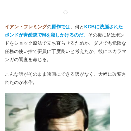
007と刻印された黄金の弾丸が届く。
それは
正体不明の殺し屋スカラマンガからの抹殺予告
、何
者かがボンドを殺すために、高い金でスカラマンガを雇っ
たのだ。
ならば
先手必勝
と、ボンドは過去に同僚の002が
黄金銃で
殺された際の弾丸
を故人の愛人だった踊り子から奪還し、
それを
鋳造した人物がマカオに
いることを突き止める。こ
うして、ボンドは少しずつ獲物に近づいていく。
◇
イアン・フレミング
の
原作では
、何と
KGBに洗脳された
ボンドが青酸銃でMを殺しかけ
るのだ。
その後にMはボン
ドをショック療法で立ち直らせるためか、ダメでも危険な
任務の使い捨て要員に丁度良いと考えたか、彼にスカラマ