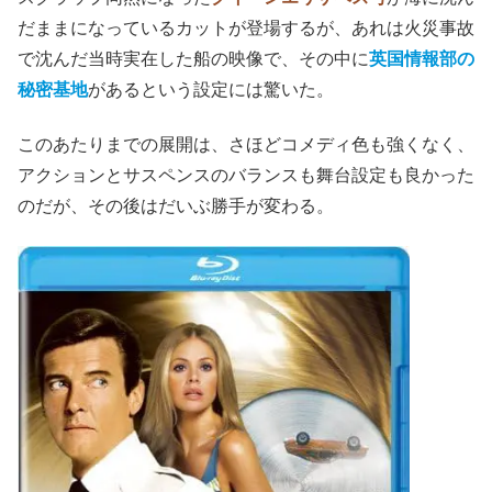
太陽エネルギー王と言われる男が近くで射殺されたこと
で、ボンドは香港警察に逮捕されてしまう。
この警察官がどうも怪しく、ボンドを船に乗せてどこかに
連れだそうとする。新たな敵かと思いきや、実はMの差し
金でボンドに協力する
ヒップ中尉
（スーン＝テック・オ
ー）
なのである。
◇
スクラップ同然になった
クイーンエリザベス号
が海に沈ん
だままになっているカットが登場するが、あれは火災事故
で沈んだ当時実在した船の映像で、その中に
英国情報部の
秘密基地
があるという設定には驚いた。
このあたりまでの展開は、さほどコメディ色も強くなく、
アクションとサスペンスのバランスも舞台設定も良かった