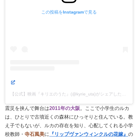
この投稿をInstagramで見る
【公式】映画『キリエのうた』(@kyrie_uta)がシェアした投稿
震災を挟んで舞台は
2011年の大阪
。ここで小学生のルカ
は、ひとりで古墳近くの森林にひっそりと住んでいる。教
え子でもないが、ルカの存在を知り、心配してくれる小学
校教師・
寺石風美
に
『リップヴァンウィンクルの花嫁』
の