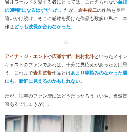
岩井ワールドを愛する者にとっては、こたえられない
至福
の3時間になるはずだった。
だが、
岩井俊二
の作品を長年
追いかけ続け、そこに感銘を受けた作品も数多い私に、本
作は
どうも波長が合わなかった
。
◇
アイナ・ジ・エンド
や
広瀬すず、松村北斗
といったメイン
キャストのファンであれば、十分に見応えがあったとは思
う。これまで
岩井監督
作品とは
あまり馴染みのなかった層
にも、新鮮に見えるのかもしれない。
だが、往年のファン層にはどうだったろう（いや、当然賛
否あるでしょうが）。