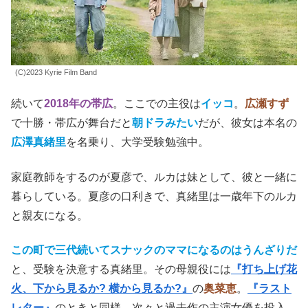
(C)2023 Kyrie Film Band
続いて
2018年の帯広
。ここでの主役は
イッコ
。
広瀬すず
で十勝・帯広が舞台だと
朝ドラみたい
だが、彼女は本名の
広澤真緒里
を名乗り、大学受験勉強中。
家庭教師をするのが夏彦で、ルカは妹として、彼と一緒に
暮らしている。夏彦の口利きで、真緒里は一歳年下のルカ
と親友になる。
この町で三代続いてスナックのママになるのはうんざりだ
と、受験を決意する真緒里。その母親役には
『打ち上げ花
火、下から見るか? 横から見るか?』
の
奥菜恵
。
『ラスト
レター』
のときと同様、次々と過去作の主演女優を投入