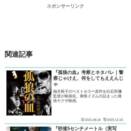
スポンサーリンク
関連記事
『孤狼の血』考察とネタバレ｜警
察じゃけえ、何をしてもええんじ
ゃ
柚月裕子のベストセラー原作を白石和彌
監督が映画化。東映イズムの詰まった痛
快ヤクザ映画。
2021.08.16
2025.12.16
『秒速5センチメートル（実写