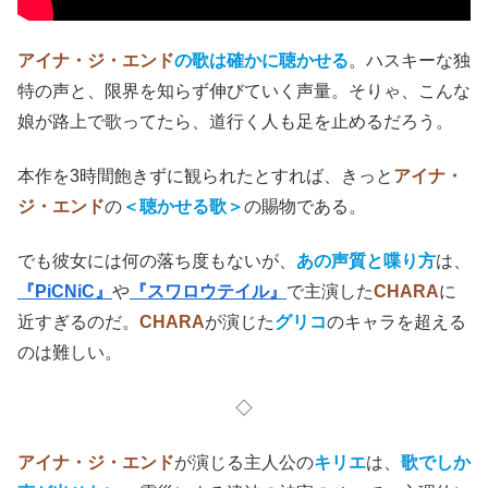
アイナ・ジ・エンド
の歌は確かに聴かせる
。ハスキーな独
特の声と、限界を知らず伸びていく声量。そりゃ、こんな
娘が路上で歌ってたら、道行く人も足を止めるだろう。
本作を3時間飽きずに観られたとすれば、きっと
アイナ・
ジ・エンド
の
＜聴かせる歌＞
の賜物である。
でも彼女には何の落ち度もないが、
あの声質と喋り方
は、
『PiCNiC』
や
『スワロウテイル』
で主演した
CHARA
に
近すぎるのだ。
CHARA
が演じた
グリコ
のキャラを超え
る
のは難しい
。
◇
アイナ・ジ・エンド
が演じる主人公の
キリエ
は、
歌でしか