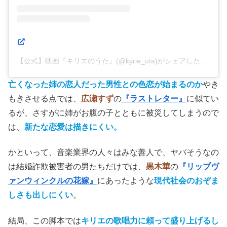
【公式】映画『キリエのうた』(@kyrie_uta)がシェアした投稿
亡くなった姉の恋人だった男性との色恋が始まるのか
やき
もきさせる点では、
広瀬すず
の
『ラストレター』
に似てい
るが、さすがに姉がお腹の子とともに被災してしまうので
は、
新たな恋愛は描きにくい。
かといって、音楽業界の人々はみな善人で、ヤバそうなの
は結婚詐欺被害者の男たちだけでは、
黒木華
の
『リップヴ
ァンウィンクルの花嫁』
にあったような
現代社会のおぞま
しさも出しにくい
。
結局、この脚本では
キリエの歌唱力に頼って盛り上げるし