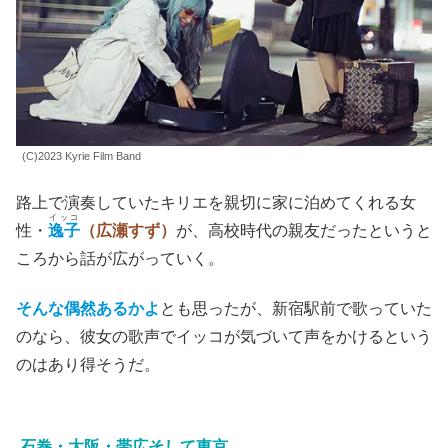
(C)2023 Kyrie Film Band
路上で演奏していたキリエを親切に家に泊めてくれる女
イッコ
性・
逸子
（広瀬すず）
が、高校時代の親友だったというと
ころから話が広がっていく。
そんな偶然あるかよ
とも思ったが、新宿駅前で歌っていた
のなら、彼女の歌声でイッコが気づいて声をかけるという
のはあり得そうだ。
石巻・大阪・帯広そして東京