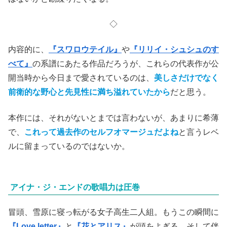
◇
内容的に、
『スワロウテイル』
や
『リリイ・シュシュのす
べて』
の系譜にあたる作品だろうが、これらの代表作が公
開当時から今日まで愛されているのは、
美しさだけでなく
前衛的な野心と先見性に満ち溢れていたから
だと思う。
本作には、それがないとまでは言わないが、あまりに希薄
で、
これって過去作のセルフオマージュだよね
と言うレベ
ルに留まっているのではないか。
アイナ・ジ・エンドの歌唱力は圧巻
冒頭、雪原に寝っ転がる女子高生二人組。もうこの瞬間に
『Love letter』
と
『花とアリス』
が頭をよぎる。そして伴