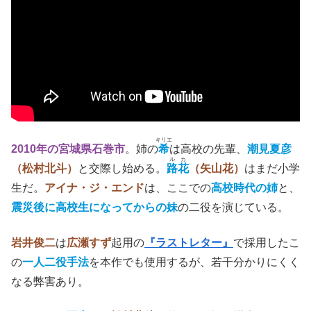
キリエ
2010年の宮城県石巻市
。姉の
希
は高校の先輩、
潮見夏彦
ルカ
（松村北斗）
と交際し始める。
路花
（矢山花）
はまだ小学
生だ。
アイナ・ジ・エンド
は、ここでの
高校時代の姉
と、
震災後に高校生になってからの妹
の二役を演じている。
岩井俊二
は
広瀬すず
起用の
『ラストレター』
で採用したこ
の
一人二役手法
を本作でも使用するが、若干分かりにくく
なる弊害あり。