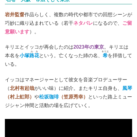
岩井監督
作品らしく、複数の時代や都市での回想シーンが
巧妙に織り込まれている（若干
ネタバレ
になるので、
ご留
意願います
）。
キリエとイッコが再会したのは
2023年の東京
。キリエは
ルカ
キリエ
本名を
小塚
路花
という。亡くなった姉の名、
希
を拝借して
いる。
イッコはマネージャーとして彼女を音楽プロデューサー
（
北村有起哉
がいい味）に紹介。またキリエ自身も、
風琴
（村上虹郎）
や
松坂珈琲
（笠原秀幸）
といった路上ミュー
ジシャン仲間と活動の場を広げていく。