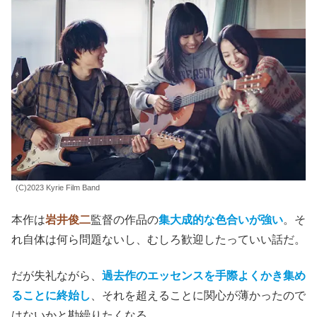
(C)2023 Kyrie Film Band
本作は
岩井俊二
監督の作品の
集大成的な色合いが強い
。そ
れ自体は何ら問題ないし、むしろ歓迎したっていい話だ。
だが
失礼ながら、
過去作のエッセンスを手際よくかき集め
ることに終始し
、それを超えることに関心が薄かったので
はないかと勘繰りたくなる。