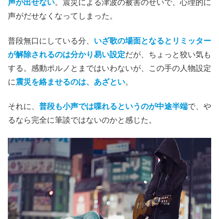
声が出せない
。震災による津波の被害のせいで、心理的に
声がだせなくなってしまった。
普段無口にしている分、
いざ歌の場面となるとリミッター
が解除されるのは分かり易い設定
だが、ちょっと狡い気も
する。感動ポルノとまではいわないが、この手の人物設定
に
震災を絡ませるのは、あざとい
。
それに、
普段も小声では喋れるというのが中途半端
で、や
るなら完全に筆談ではないのかと感じた。