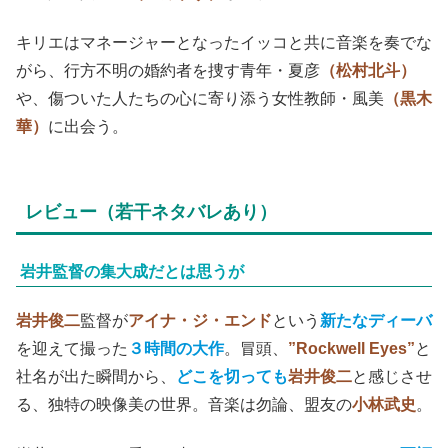
キリエはマネージャーとなったイッコと共に音楽を奏でな
がら、行方不明の婚約者を捜す青年・夏彦
（松村北斗）
や、傷ついた人たちの心に寄り添う女性教師・風美
（黒木
華）
に出会う。
レビュー（若干ネタバレあり）
岩井監督の集大成だとは思うが
岩井俊二
監督が
アイナ・ジ・エンド
という
新たなディーバ
を迎えて撮った
３時間の大作
。冒頭、
”Rockwell Eyes”
と
社名が出た瞬間から、
どこを切っても
岩井俊二
と感じさせ
る、独特の映像美の世界。音楽は勿論、盟友の
小林武史
。