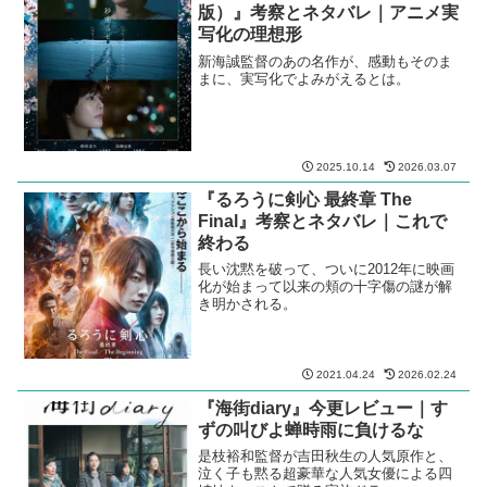
版）』考察とネタバレ｜アニメ実
写化の理想形
新海誠監督のあの名作が、感動もそのま
まに、実写化でよみがえるとは。
2025.10.14
2026.03.07
『るろうに剣心 最終章 The
Final』考察とネタバレ｜これで
終わる
長い沈黙を破って、ついに2012年に映画
化が始まって以来の頬の十字傷の謎が解
き明かされる。
2021.04.24
2026.02.24
『海街diary』今更レビュー｜す
ずの叫びよ蝉時雨に負けるな
是枝裕和監督が吉田秋生の人気原作と、
泣く子も黙る超豪華な人気女優による四