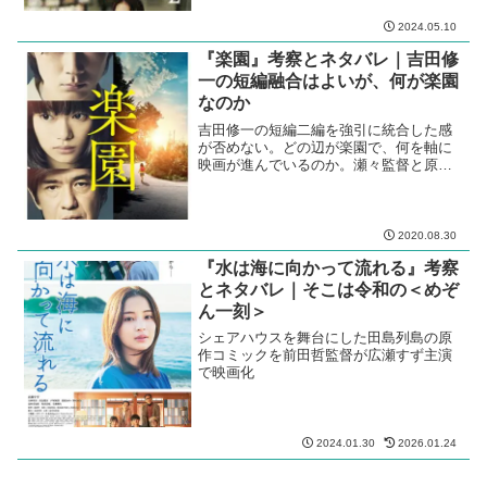
2024.05.10
『楽園』考察とネタバレ｜吉田修
一の短編融合はよいが、何が楽園
なのか
吉田修一の短編二編を強引に統合した感
が否めない。どの辺が楽園で、何を軸に
映画が進んでいるのか。瀬々監督と原作
者、この題材と配役では、ロクヨン＋ア
クニンの印象が強い。
2020.08.30
『水は海に向かって流れる』考察
とネタバレ｜そこは令和の＜めぞ
ん一刻＞
シェアハウスを舞台にした田島列島の原
作コミックを前田哲監督が広瀬すず主演
で映画化
2024.01.30
2026.01.24