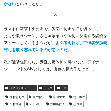
かない
ということか。
◇
ラストに新宿中央公園で、警察の制止を押し切ってキリエ
たちが歌うシーン。さも国家権力や体制に反発する姿勢を
アピールしているようだが、
よく考えれば、主催者が演奏
許可を取り忘れているのが悪いのだ。
私が近隣住民なら、素直に反体制を叫べない。
アイナ・
ジ・エンド
のMVとしては、出色の超大作だけど…。
2023 映画レビュー
ドラマ
日本
北村有起哉
岩井俊二
広瀬すず
村上虹郎
松村北斗
江口洋介
浅田美代子
黒木華