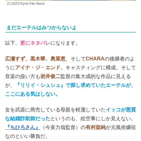
(C)2023 Kyrie Film Band
まだエーテルはみつからないよ
以下、
更にネタバレ
になります。
広瀬すず、黒木華、奥菜恵
、そして
CHARA
の後継者のよ
うに
アイナ・ジ・エンド
。キャスティングに構成、そして
音楽の扱い方も
岩井俊二
監督の集大成的な作品に見える
が、
『リリイ・シュシュ』
で探し求めていたエーテルが、
ここにある気はしない。
女を武器に商売している母親を軽蔑していた
イッコが悪質
な結婚詐欺師だった
というのも、絵空事にしか見えない。
『ちひろさん』
（今泉力哉監督）の
有村架純
が元風俗嬢役
なのといい勝負だ。