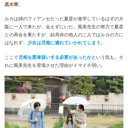
黒木華
。
ルカは姉のフィアンセだった夏彦が進学しているはずの大
阪に一人で来たが、会えずにいた。風美先生の努力で夏彦
との再会を果たすが、結局赤の他人の二人ではルカの力に
はなれず、
少女は児相に連れていかれてしまう
。
ここで
児相を悪者扱いする必要があったか
という気も。そ
れに風美先生を登場させた理由がイマイチ弱い。