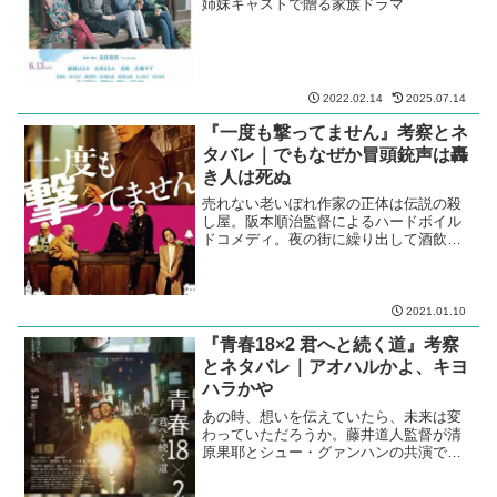
姉妹キャストで贈る家族ドラマ
2022.02.14
2025.07.14
『一度も撃ってません』考察とネ
タバレ｜でもなぜか冒頭銃声は轟
き人は死ぬ
売れない老いぼれ作家の正体は伝説の殺
し屋。阪本順治監督によるハードボイル
ドコメディ。夜の街に繰り出して酒飲ん
で騒ぎたくなっちゃうからまずい。
2021.01.10
『青春18×2 君へと続く道』考察
とネタバレ｜アオハルかよ、キヨ
ハラかや
あの時、想いを伝えていたら、未来は変
わっていただろうか。藤井道人監督が清
原果耶とシュー・グァンハンの共演で贈
る、甘酸っぱい物語。