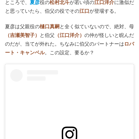
ところで、
夏彦
役の
松村北斗
が若い頃の
江口洋介
に激似だ
と思っていたら、伯父の役でその
江口
が登場する。
夏彦は父親役の
樋口真嗣
と全く似ていないので、絶対、母
（吉瀬美智子）
と伯父
（江口洋介）
の仲が怪しいと睨んだ
のだが、当てが外れた。ちなみに伯父のパートナーは
ロバ
ート・キャンベル
。この設定、要るか？