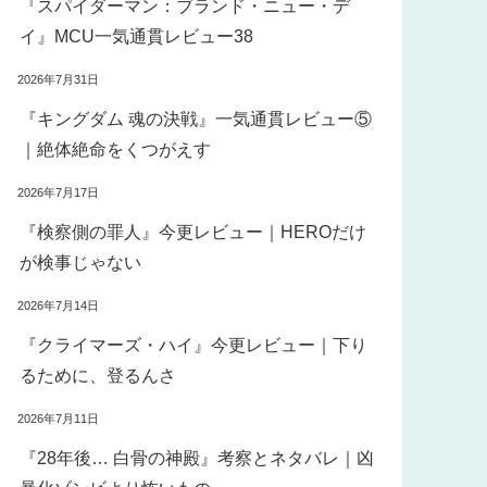
『スパイダーマン：ブランド・ニュー・デ
イ』MCU一気通貫レビュー38
2026年7月31日
『キングダム 魂の決戦』一気通貫レビュー⑤
｜絶体絶命をくつがえす
2026年7月17日
『検察側の罪人』今更レビュー｜HEROだけ
が検事じゃない
2026年7月14日
『クライマーズ・ハイ』今更レビュー｜下り
るために、登るんさ
2026年7月11日
『28年後… 白骨の神殿』考察とネタバレ｜凶