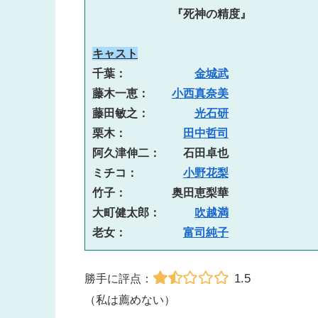
　　　　　　　『死神の精度』
キャスト
千葉：　　　　　　
金城武
藤木一恵：　　
小西真奈美
藤田敏之：　　　　
光石研
栗木：　　　　　
田中哲司
阿久津伸二：　　石田卓也
ミチコ：　　　　
小野花梨
竹子：　　　　奥田恵梨華
大町健太郎：　　　
吹越満
老女：　　　　　
富司純子
1.5
勝手に評点：
（私は薦めない）