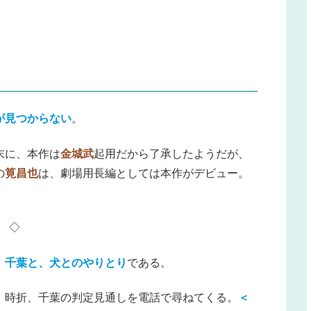
が見つからない
。
末に、本作は
金城武
起用だから了承したようだが、
の
筧昌也
は、劇場用長編としては本作がデビュー。
◇
、
千葉と、犬とのやりとり
である。
、時折、千葉の判定見通しを電話で尋ねてくる。
＜