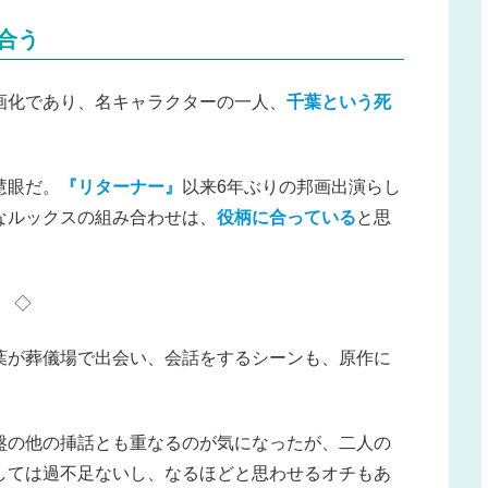
合う
画化であり、名キャラクターの一人、
千葉という死
慧眼だ。
『リターナー』
以来6年ぶりの邦画出演らし
なルックスの組み合わせは、
役柄に合っている
と思
◇
葉が葬儀場で出会い、会話をするシーンも、原作に
。
盤の他の挿話とも重なるのが気になったが、二人の
しては過不足ないし、なるほどと思わせるオチもあ