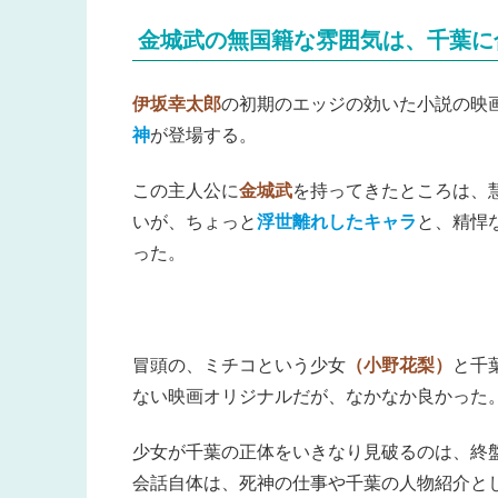
金城武の無国籍な雰囲気は、千葉に
伊坂幸太郎
の初期のエッジの効いた小説の映
神
が登場する。
この主人公に
金城武
を持ってきたところは、
いが、ちょっと
浮世離れしたキャラ
と、精悍
った。
冒頭の、ミチコという少女
（小野花梨）
と千
ない映画オリジナルだが、なかなか良かった
少女が千葉の正体をいきなり見破るのは、終
会話自体は、死神の仕事や千葉の人物紹介と