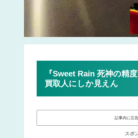
『Sweet Rain 死神
買取人にしか見えん
記事内に広
スポ