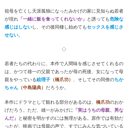
祖母を亡くし天涯孤独になったみかげの家に見知らぬ若者
が現れ
「一緒に飯を食ってくれないか」
と誘っても
危険な
感じはしない
し、その後同棲し始めても
セックスを感じさ
せない
。
◇
若者たちの代わりに、本作で人間味を感じさせてくれるの
は、かつて雄一の父親であったが母の死後、女になって母
親をやっている
絵理子
（橋爪功）
、そしてその同僚の
ちか
ちゃん
（中島陽典）
だろうか。
本作にドラマとして観れる部分があるのは、
橋爪功
のおか
げだろう。ただ、雄一がみかげに
「実はうちの母親、男な
んだ」
と秘密を明かすのには無理がある。原作では有効だ
ったが、映画では母親の声で、すでにみんな気づいている