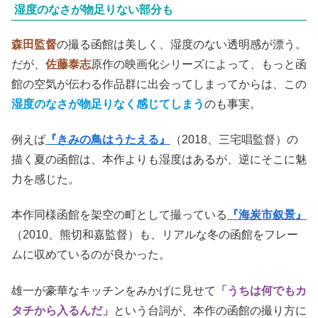
湿度のなさが物足りない部分も
森田監督
の撮る函館は美しく、湿度のない透明感が漂う。
だが、
佐藤泰志
原作の映画化シリーズによって、もっと函
館の空気が伝わる作品群に出会ってしまってからは、この
湿度のなさが物足りなく感じてしまう
のも事実。
例えば
『きみの鳥はうたえる』
（2018、三宅唱監督）の
描く夏の函館は、本作よりも湿度はあるが、逆にそこに魅
力を感じた。
本作同様函館を架空の町として撮っている
『海炭市叙景』
（2010、熊切和嘉監督）も、リアルな冬の函館をフレー
ムに収めているのが良かった。
雄一が豪華なキッチンをみかげに見せて
「うちは何でもカ
タチから入るんだ」
という台詞が、本作の函館の撮り方に