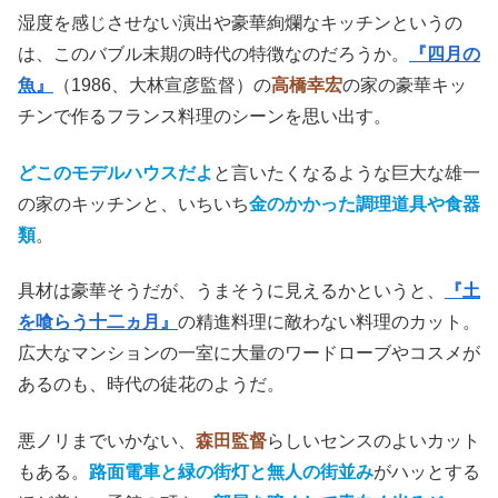
湿度を感じさせない演出や豪華絢爛なキッチンというの
は、このバブル末期の時代の特徴なのだろうか。
『四月の
魚』
（1986、大林宣彦監督）の
高橋幸宏
の家の豪華キッ
チンで作るフランス料理のシーンを思い出す。
どこのモデルハウスだよ
と言いたくなるような巨大な雄一
の家のキッチンと、いちいち
金のかかった調理道具や食器
類
。
具材は豪華そうだが、うまそうに見えるかというと、
『土
を喰らう十二ヵ月』
の精進料理に敵わない料理のカット。
広大なマンションの一室に大量のワードローブやコスメが
あるのも、時代の徒花のようだ。
悪ノリまでいかない、
森田監督
らしいセンスのよいカット
もある。
路面電車と緑の街灯と無人の街並み
がハッとする