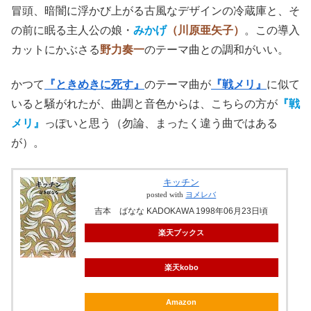
冒頭、暗闇に浮かび上がる古風なデザインの冷蔵庫と、そ
の前に眠る主人公の娘・
みかげ
（川原亜矢子）
。この導入
カットにかぶさる
野力奏一
のテーマ曲との調和がいい。
かつて
『ときめきに死す』
のテーマ曲が
『戦メリ』
に似て
いると騒がれたが、曲調と音色からは、こちらの方が
『戦
メリ』
っぽいと思う（勿論、まったく違う曲ではある
が）。
キッチン
posted with
ヨメレバ
吉本 ばなな KADOKAWA 1998年06月23日頃
楽天ブックス
楽天kobo
Amazon