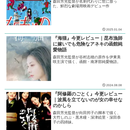
森田芳光監督が名刺代わりに世に放っ
た、鮮烈な劇場用映画デビュー作
2025.01.04
『海猫』今更レビュー｜昆布漁師
に嫁いでも危険なアネキの函館純
愛物語
森田芳光監督が谷村志穂の原作を伊東美
咲主演で描く、函館・南茅部純愛物語。
2024.08.08
『阿修羅のごとく』今更レビュー
｜波風を立てないのが女の幸せな
のかしら
森田芳光監督が向田邦子の脚本で描く、
大竹しのぶ・黒木瞳・深津絵里・深田恭
子の四姉妹。