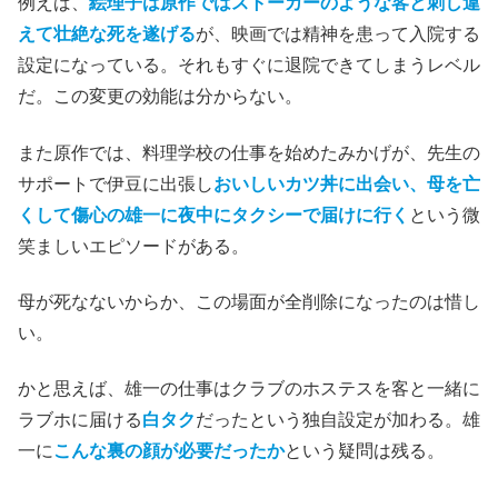
例えば、
絵理子は原作ではストーカーのような客と刺し違
えて壮絶な死を遂げる
が、映画では精神を患って入院する
設定になっている。それもすぐに退院できてしまうレベル
だ。この変更の効能は分からない。
また原作では、料理学校の仕事を始めたみかげが、先生の
サポートで伊豆に出張し
おいしいカツ丼に出会い、母を亡
くして傷心の雄一に夜中にタクシーで届けに行く
という微
笑ましいエピソードがある。
母が死なないからか、この場面が全削除になったのは惜し
い。
かと思えば、雄一の仕事はクラブのホステスを客と一緒に
ラブホに届ける
白タク
だったという独自設定が加わる。雄
一に
こんな裏の顔が必要だったか
という疑問は残る。