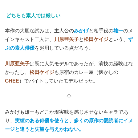
どちらも素人では厳しい
本作の大胆な試みは、主人公の
みかげ
と相手役の
雄一
のメ
インキャスト二人に、
川原亜矢子
と
松田ケイジ
という、
ず
ぶの素人俳優
を起用している点だろう。
川原亜矢子
は既に人気モデルであったが、演技の経験はな
かったし、
松田ケイジ
も原宿のカレー屋（懐かしの
GHEE
）でバイトしていたモデルだった。
◇
みかげも雄一もどこか現実味を感じさせないキャラであ
り、
実績のある俳優を使うと、多くの原作の愛読者にイメ
ージと違うと失望を与えかねない。