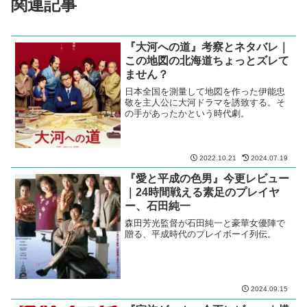
関連記事
『大河への道』考察とネタバレ｜
この地図の北海道ちょっとズレて
ません？
日本全国を測量して地図を作った伊能忠
敬を主人公に大河ドラマを誘致する。そ
の手があったかという時代劇。
2022.10.21
2024.07.19
『愛と平成の色男』今更レビュー
｜24時間戦える素足のプレイヤ
ー、石田純一
森田芳光監督が石田純一と豪華女優陣で
贈る、平成時代のプレイボーイ列伝。
2024.09.15