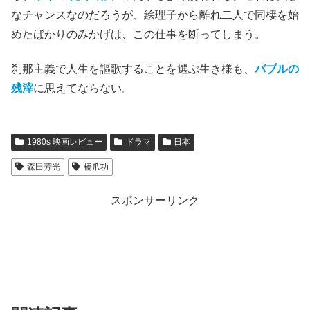
なチャンスなのだろうが、絵理子から離れ二人で同棲を始
めたばかりのみかげは、この仕事を断ってしまう。
刹那主義で人生を謳歌することを選ぶ生き様も、
バブルの
残滓
に思えてならない。
1980s 映画レビュー
ドラマ
日本
森田芳光
橋爪功
スポンサーリンク