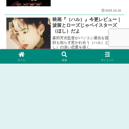
2025.10.10
映画『（ハル）』今更レビュー｜
波留とローズじゃベイスターズ
（ほし）だよ
森田芳光監督がパソコン通信を題材に、
顔も知らず惹かれ合う（ハル）と（ほ
し）の淡い恋愛を描く。
ホーム
検索
サイドバー
2022.10.02
2024.07.03
ホーム
３．ジャンル別
ドラマ
プライバシー・ポリシー
お問い合わせ