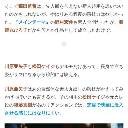
そこで
森田監督
は、先入観を与えない新人起用を思いつい
たのかもしれないが、やはりある程度の演技力は欲しかっ
た。
『メインテーマ』
の
野村宏伸
も素人全開だったが、
薬
師丸ひろ子
だから何とか作品として成立したわけで。
◇
川原亜矢子
も
松田ケイジ
もデルモだけあって、長身で立ち
姿がサマになるから絵的には映える。
川原亜矢子
はあの自然体な素人丸出しの演技がかえってみ
かげっぽいとも言えるが、その相手の
松田ケイジ
や元カレ
役の
後藤直樹
があのリアクションでは、
芝居で映画に没入
させる感じにはなりにくい。