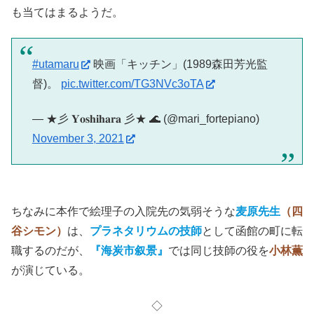
も当てはまるようだ。
#utamaru
映画「キッチン」(1989森田芳光監
督)。
pic.twitter.com/TG3NVc3oTA
— ★彡 𝐘𝐨𝐬𝐡𝐢𝐡𝐚𝐫𝐚 彡★ 🌊 (@mari_fortepiano)
November 3, 2021
ちなみに本作で絵理子の入院先の気弱そうな
麦原先生
（四
谷シモン）
は、
プラネタリウムの技師
として函館の町に転
職するのだが、
『海炭市叙景』
では同じ技師の役を
小林薫
が演じている。
◇