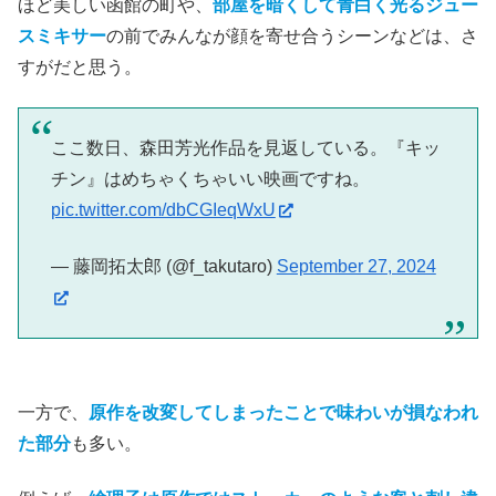
ほど美しい函館の町や、
部屋を暗くして青白く光るジュー
スミキサー
の前でみんなが顔を寄せ合うシーンなどは、さ
すがだと思う。
ここ数日、森田芳光作品を見返している。『キッ
チン』はめちゃくちゃいい映画ですね。
pic.twitter.com/dbCGIeqWxU
— 藤岡拓太郎 (@f_takutaro)
September 27, 2024
一方で、
原作を改変してしまったことで味わいが損なわれ
た部分
も多い。