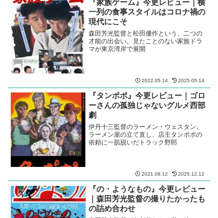
『家族ゲーム』今更レビュー｜横
一列の食事スタイルはコロナ禍の
現代にこそ
森田芳光監督と松田優作という、二つの
才能の出会い。見たことのない家族ドラ
マが東京湾岸で展開
2022.05.14
2025.05.14
『タンポポ』今更レビュー｜ゴロ
ーさんの孤独じゃないグルメ西部
劇
伊丹十三監督のラーメン・ウェスタン。
ラーメン屋の立て直し、店主タンポポの
依頼に一肌脱いだトラック野郎
2021.08.12
2025.12.12
『の・ようなもの』今更レビュー
｜森田芳光監督の撮りたかったも
の詰め合わせ