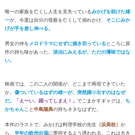
唯一の家族を亡くし人生を見失っている
みかげを助けた雄
一
が、今度は自分の母親を亡くして崩れかけ、
そこにみか
げが手を差し伸べる。
男女の仲を
メロドラマにせずに描き切っている
ところに原
作の持ち味があった。
淡泊にみえるが、ただの薄味ではな
い。
映画では、この二人の関係が、どこまで再現できていた
か。
傷ついているはずの雄一が、突然踊り出すのはなぜ
だ。
「え〜い、踊ってしまえ！」
でごまかすギャグは、
ち
かちゃん
こと
中島陽典
の持ちネタなはずだ。
本作のラストで、みかげは料理学校の先生
（浜美枝）
か
ら、
半年の欧州出張
に帯同するよう誘われる。これは大き