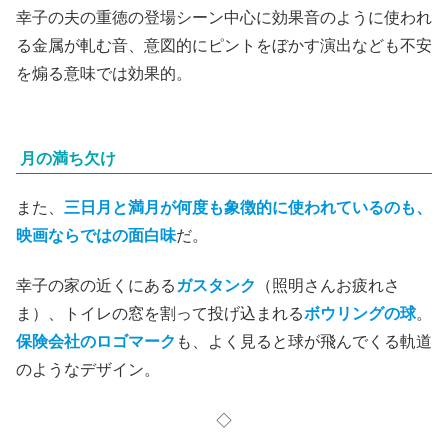
幸子の夫の重徳の登場シーン中心に効果音のように使われ
る金属が軋む音、意図的にピントをぼかす演出なども不安
を煽る意味では効果的。
月の満ち欠け
また、
三日月と満月が何度も象徴的に使われているのも、
映画ならではの面白味
だ。
幸子の家の近くにある
ガスタンク
（照明さんお疲れさ
ま）、トイレの窓を割って投げ込まれる
ボウリングの球
。
保険会社のロゴマーク
も、よく見ると球が飛んでくる軌道
のようなデザイン。
◇