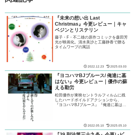
『未来の想い出 Last
Christmas』今更レビュー｜キャ
ベジンとリステリン
藤子・F・不二雄の原作コミックを森田芳
光が映画化。清水美沙と工藤静香で贈る
タイムワープの寓話
2022.12.23
2025.03.03
『ヨコハマBJブルース/ 俺達に墓
はない』今更レビュー｜優作の蘇
える勤労
松田優作が東映セントラルフィルムに残
したハードボイルドアクションから、
『ヨコハマBJブルース』『俺達に墓はな
い』の二作を今更レビュー。
2022.05.10
2025.05.10
『39 刑法第三十九条』今更レビ