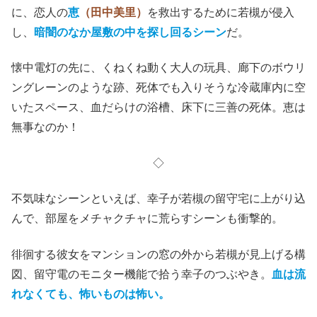
に、恋人の
恵
（田中美里）
を救出するために若槻が侵入
し、
暗闇のなか屋敷の中を探し回るシーン
だ。
懐中電灯の先に、くねくね動く大人の玩具、廊下のボウリ
ングレーンのような跡、死体でも入りそうな冷蔵庫内に空
いたスペース、血だらけの浴槽、床下に三善の死体。恵は
無事なのか！
◇
不気味なシーンといえば、幸子が若槻の留守宅に上がり込
んで、部屋をメチャクチャに荒らすシーンも衝撃的。
徘徊する彼女をマンションの窓の外から若槻が見上げる構
図、留守電のモニター機能で拾う幸子のつぶやき。
血は流
れなくても、怖いものは怖い。