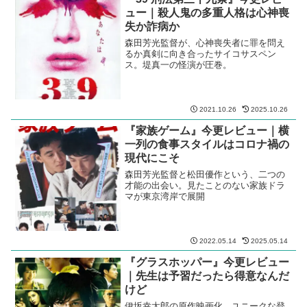
ュー｜殺人鬼の多重人格は心神喪
失か詐病か
森田芳光監督が、心神喪失者に罪を問え
るか真剣に向き合ったサイコサスペン
ス。堤真一の怪演が圧巻。
2021.10.26
2025.10.26
『家族ゲーム』今更レビュー｜横
一列の食事スタイルはコロナ禍の
現代にこそ
森田芳光監督と松田優作という、二つの
才能の出会い。見たことのない家族ドラ
マが東京湾岸で展開
2022.05.14
2025.05.14
『グラスホッパー』今更レビュー
｜先生は予習だったら得意なんだ
けど
伊坂幸太郎の原作映画化。ユニークな登