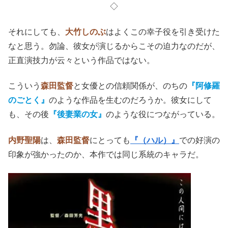
◇
それにしても、
大竹しのぶ
はよくこの幸子役を引き受けた
なと思う。勿論、彼女が演じるからこその迫力なのだが、
正直演技力が云々という作品ではない。
こういう
森田監督
と女優との信頼関係が、のちの
『阿修羅
のごとく』
のような作品を生むのだろうか。彼女にして
も、その後
『後妻業の女』
のような役につながっている。
内野聖陽
は、
森田監督
にとっても
『（ハル）』
での好演の
印象が強かったのか、本作では同じ系統のキャラだ。