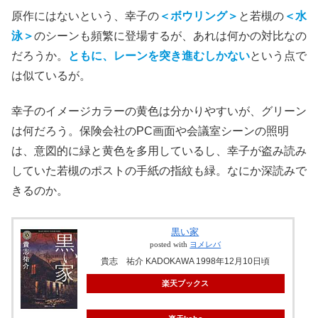
原作にはないという、幸子の
＜ボウリング＞
と若槻の
＜水
泳＞
のシーンも頻繁に登場するが、あれは何かの対比なの
だろうか。
ともに、レーンを突き進むしかない
という点で
は似ているが。
幸子のイメージカラーの黄色は分かりやすいが、グリーン
は何だろう。保険会社のPC画面や会議室シーンの照明
は、意図的に緑と黄色を多用しているし、幸子が盗み読み
していた若槻のポストの手紙の指紋も緑。なにか深読みで
きるのか。
黒い家
posted with
ヨメレバ
貴志 祐介 KADOKAWA 1998年12月10日頃
楽天ブックス