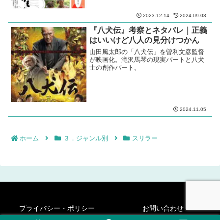
2023.12.14
2024.09.03
『八犬伝』考察とネタバレ｜正義
はいいけど八人の見分けつかん
山田風太郎の「八犬伝」を曽利文彦監督
が映画化。滝沢馬琴の現実パートと八犬
士の創作パート。
2024.11.05
ホーム
３．ジャンル別
スリラー
プライバシー・ポリシー
お問い合わせ