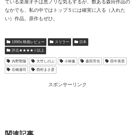
ている楽屋オチは悪ノリな気もするが、数ある森田作品の
なかでも、私の中ではトップ５には確実に入る（入れた
い）作品。
原作もぜひ。
1990s 映画レビュー
スリラー
日本
評点★★★★☆以上
内野聖陽
大竹しのぶ
小林薫
森田芳光
田中美里
石橋蓮司
西村まさ彦
スポンサーリンク
関連記事