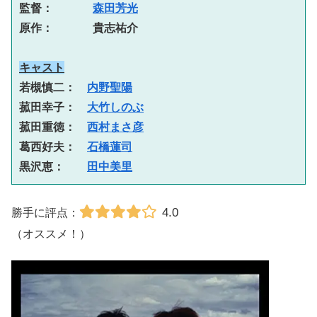
監督：　    
森田芳光
原作：　    貴志祐介

キャスト
若槻慎二：　
内野聖陽
菰田幸子：　
大竹しのぶ
菰田重徳：　
西村まさ彦
葛西好夫：　
石橋蓮司
黒沢恵：　　
田中美里
4.0
勝手に評点：
（オススメ！）