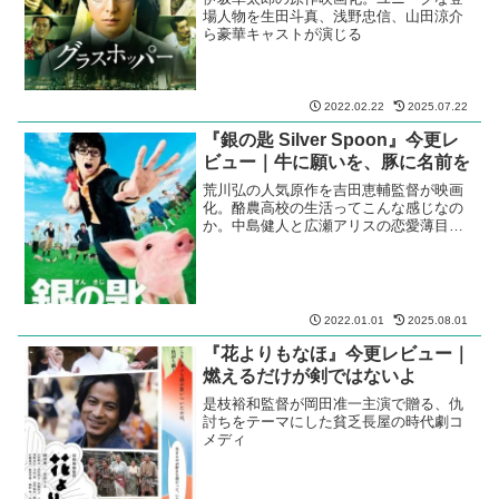
場人物を生田斗真、浅野忠信、山田涼介
ら豪華キャストが演じる
2022.02.22
2025.07.22
『銀の匙 Silver Spoon』今更レ
ビュー｜牛に願いを、豚に名前を
荒川弘の人気原作を吉田恵輔監督が映画
化。酪農高校の生活ってこんな感じなの
か。中島健人と広瀬アリスの恋愛薄目な
青春映画。
2022.01.01
2025.08.01
『花よりもなほ』今更レビュー｜
燃えるだけが剣ではないよ
是枝裕和監督が岡田准一主演で贈る、仇
討ちをテーマにした貧乏長屋の時代劇コ
メディ