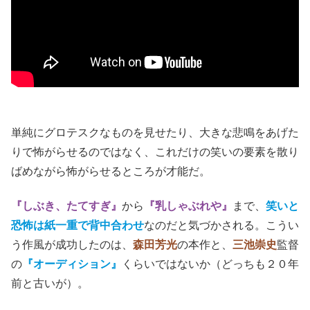
単純にグロテスクなものを見せたり、大きな悲鳴をあげた
りで怖がらせるのではなく、これだけの笑いの要素を散り
ばめながら怖がらせるところが才能だ。
『しぶき、たてすぎ』
から
『乳しゃぶれや』
まで、
笑いと
恐怖は紙一重で背中合わせ
なのだと気づかされる。こうい
う作風が成功したのは、
森田芳光
の本作と、
三池崇史
監督
の
『オーディション』
くらいではないか（どっちも２０年
前と古いが）。