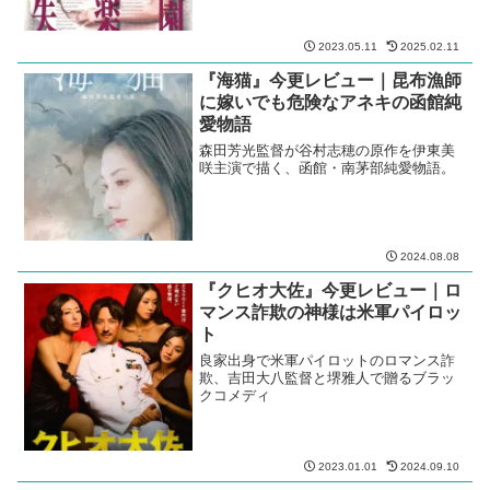
2023.05.11
2025.02.11
『海猫』今更レビュー｜昆布漁師
に嫁いでも危険なアネキの函館純
愛物語
森田芳光監督が谷村志穂の原作を伊東美
咲主演で描く、函館・南茅部純愛物語。
2024.08.08
『クヒオ大佐』今更レビュー｜ロ
マンス詐欺の神様は米軍パイロッ
ト
良家出身で米軍パイロットのロマンス詐
欺、吉田大八監督と堺雅人で贈るブラッ
クコメディ
2023.01.01
2024.09.10