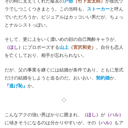
その時に支えてくれた級友の
戸部
（竹下宏太郎）
が彼氏ヅ
ラでしつこくつきまとう。この当時も、
ストーカー
と呼ん
でいただろうか。ビジュアルはカッコいい男だが、ちょっ
とナルシストっぽい。
そして、更に上をいく濃いめの顔の自己陶酔キャラが、
（ほし）
にプロポーズする
山上
（宮沢和史）
。自分も恋人
を亡くしており、相手が忘れられない。
だが、父の事業を継ぐには結婚が条件であり、ともに形式
だけの結婚をしようと迫るのだ。おいおい、
契約婚
か、
『逃げ恥』
か。
◇
こんなアクの強い男ばかりに囲まれ、
（ほし）
が
（ハル）
に傾きそうになるのは分かりやすいが、その
（ハル）
もア