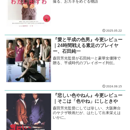
撮る、おカネをめぐる物語
2025.05.22
『愛と平成の色男』今更レビュー
｜24時間戦える素足のプレイヤ
ー、石田純一
森田芳光監督が石田純一と豪華女優陣で
贈る、平成時代のプレイボーイ列伝。
2024.09.15
『悲しい色やねん』今更レビュー
｜そこは「色やね」にしときや
森田芳光監督にしては珍しい、大阪舞台
のヤクザ映画だが、はたして出来栄えは
いかに。