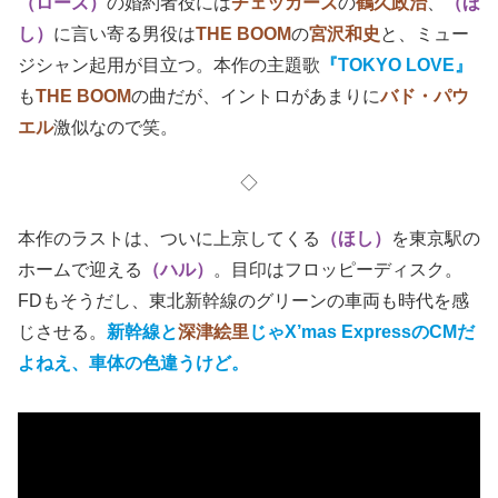
（ローズ）
の婚約者役には
チェッカーズ
の
鶴久政治
、
（ほ
し）
に言い寄る男役は
THE BOOM
の
宮沢和史
と、ミュー
ジシャン起用が目立つ。本作の主題歌
『TOKYO LOVE』
も
THE BOOM
の曲だが、イントロがあまりに
バド・パウ
エル
激似なので笑。
◇
本作のラストは、ついに上京してくる
（ほし）
を東京駅の
ホームで迎える
（ハル）
。目印はフロッピーディスク。
FDもそうだし、東北新幹線のグリーンの車両も時代を感
じさせる。
新幹線と
深津絵里
じゃX’mas ExpressのCMだ
よねえ、車体の色違うけど。