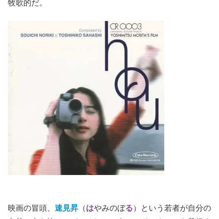
牧歌的だ。
映画の冒頭、
速見昇
（
は
やみのぼ
る
）という若者が自分の