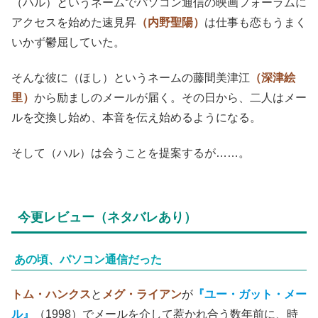
（ハル）というネームでパソコン通信の映画フォーラムに
アクセスを始めた速見昇
（内野聖陽）
は仕事も恋もうまく
いかず鬱屈していた。
そんな彼に（ほし）というネームの藤間美津江
（深津絵
里）
から励ましのメールが届く。その日から、二人はメー
ルを交換し始め、本音を伝え始めるようになる。
そして（ハル）は会うことを提案するが……。
今更レビュー（ネタバレあり）
あの頃、パソコン通信だった
トム・ハンクス
と
メグ・ライアン
が
『ユー・ガット・メー
ル』
（1998）でメールを介して惹かれ合う数年前に、時