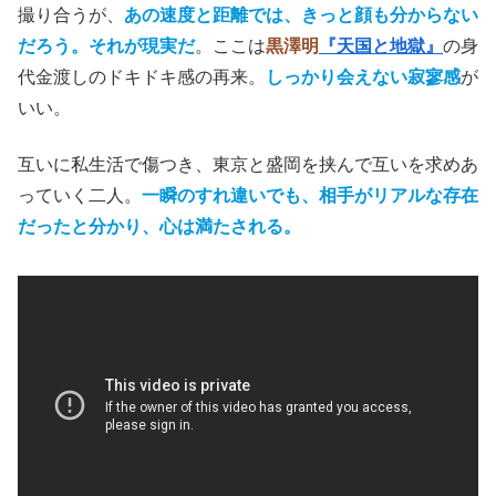
撮り合うが、
あの速度と距離では、きっと顔も分からない
だろう。それが現実だ
。ここは
黒澤明
『天国と地獄』
の身
代金渡しのドキドキ感の再来。
しっかり会えない寂寥感
が
いい。
互いに私生活で傷つき、東京と盛岡を挟んで互いを求めあ
っていく二人。
一瞬のすれ違いでも、相手がリアルな存在
だったと分かり、心は満たされる。