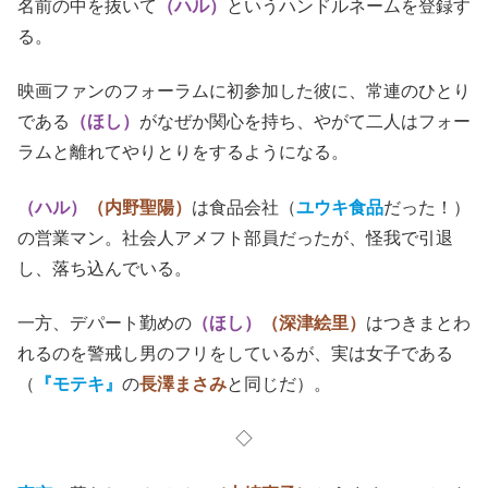
名前の中を抜いて
（ハル）
というハンドルネームを登録す
る。
映画ファンのフォーラムに初参加した彼に、常連のひとり
である
（ほし）
がなぜか関心を持ち、やがて二人はフォー
ラムと離れてやりとりをするようになる。
（ハル）
（内野聖陽）
は食品会社（
ユウキ食品
だった！）
の営業マン。社会人アメフト部員だったが、怪我で引退
し、落ち込んでいる。
一方、デパート勤めの
（ほし）
（深津絵里）
はつきまとわ
れるのを警戒し男のフリをしているが、実は女子である
（
『モテキ』
の
長澤まさみ
と同じだ）。
◇