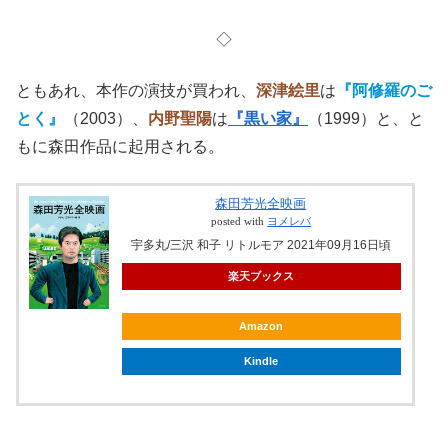
◇
ともあれ、本作の演技が買われ、
深津絵里
は
『阿修羅のご
とく』
（2003）、
内野聖陽
は
『黒い家』
（1999）と、と
もに森田作品に起用される。
森田芳光全映画
posted with
ヨメレバ
宇多丸/三沢 和子 リトルモア 2021年09月16日頃
楽天ブックス
Amazon
Kindle