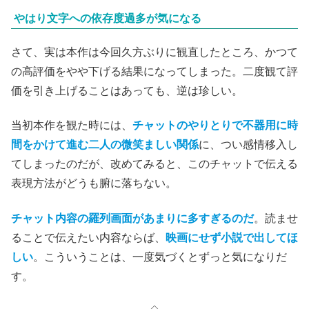
やはり文字への依存度過多が気になる
さて、実は本作は今回久方ぶりに観直したところ、かつて
の高評価をやや下げる結果になってしまった。二度観て評
価を引き上げることはあっても、逆は珍しい。
当初本作を観た時には、
チャットのやりとりで不器用に時
間をかけて進む二人の微笑ましい関係
に、つい感情移入し
てしまったのだが、改めてみると、このチャットで伝える
表現方法がどうも腑に落ちない。
チャット内容の羅列画面があまりに多すぎるのだ
。読ませ
ることで伝えたい内容ならば、
映画にせず小説で出して
ほ
しい
。こういうことは、一度気づくとずっと気になりだ
す。