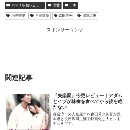
1990s 映画レビュー
恋愛
日本
内野聖陽
戸田菜穂
森田芳光
深津絵里
スポンサーリンク
関連記事
『失楽園』今更レビュー｜アダム
とイブが林檎を食べてから後を絶
たない
渡辺淳一の人気原作を森田芳光監督が黒
木瞳と役所広司主演で映画化し大ヒット
を叩きだす。