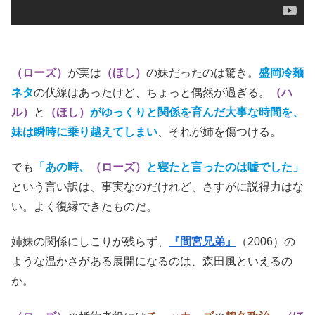
（ローズ）
が実は
（ほし）
の妹だったのは驚き。
盛岡
冷麺
ネタ
の伏線はあったけど、ちょっと偶然が過ぎる。
（ハ
ル）
と
（ほし）
がゆっくりと関係を育んだ大事な時間を、
妹は瞬時に乗り越えてしまい
、それが姉を傷つける。
でも
「あの時、
（ローズ）
と寝たと言ったのは嘘でした」
という言い訳は、事実なのだけれど、さすがに説得力はな
い。よく復縁できたものだ。
姉妹の関係にしこりが残らず、
『間宮兄弟』
（2006）の
ような温かさがある展開になるのは、森田風といえるの
か。