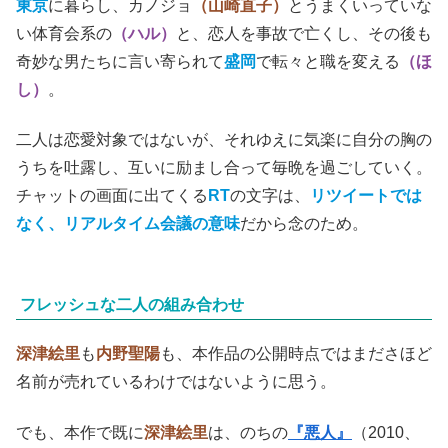
東京
に暮らし、カノジョ
（山崎直子）
とうまくいっていな
い体育会系の
（ハル）
と、恋人を事故で亡くし、その後も
奇妙な男たちに言い寄られて
盛岡
で転々と職を変える
（ほ
し）
。
二人は恋愛対象ではないが、それゆえに気楽に自分の胸の
うちを吐露し、互いに励まし合って毎晩を過ごしていく。
チャットの画面に出てくる
RT
の文字は、
リツイートでは
なく、リアルタイム会議の意味
だから念のため。
フレッシュな二人の組み合わせ
深津絵里
も
内野聖陽
も、本作品の公開時点ではまださほど
名前が売れているわけではないように思う。
でも、本作で既に
深津絵里
は、のちの
『悪人』
（2010、