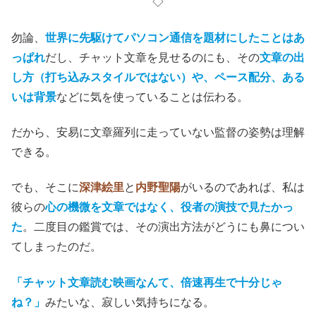
◇
勿論、
世界に先駆けてパソコン通信を題材にしたことはあ
っぱれ
だし、チャット文章を見せるのにも、その
文章の出
し方（打ち込みスタイルではない）や、ペース配分、ある
いは背景
などに気を使っていることは伝わる。
だから、安易に文章羅列に走っていない監督の姿勢は理解
できる。
でも、そこに
深津絵里
と
内野聖陽
がいるのであれば、私は
彼らの
心の機微を文章ではなく、役者の演技で見たかっ
た
。二度目の鑑賞では、その演出方法がどうにも鼻につい
てしまったのだ。
「チャット文章読む映画なんて、倍速再生で十分じゃ
ね？」
みたいな、寂しい気持ちになる。