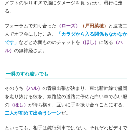
メフトのやりすぎで脳にダメージを負ったか、愚行に走
る。
フォーラムで知り合った
（ローズ）
（戸田菜穂）
と速攻二
人でオフ会にしけこみ、
「カラダから入る関係もなかなか
です」
などと赤面もののチャットを
（ほし）
に送る
（ハ
ル）
の
無神経さよ。
一瞬のすれ違いでも
そのうち
（ハル）
の青森出張が決まり、東北新幹線で盛岡
を走り抜ける彼を、線路脇の道路に停めた白い車で赤い服
の
（ほし）
が待ち構え、互いに手を振り合うことにする。
二人が初めて出会うシーン
だ。
といっても、相手は鈍行列車ではない。それぞれビデオで