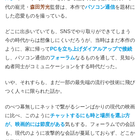
代の寵児・
森田芳光
監督は、本作で
パソコン通信
を題材に
した恋愛ものを撮っている。
どこに出歩いていても、SNSでやり取りができてしまう
今の時代からは想像しにくいだろうが、当時はまだ本作の
ように、家に帰って
PCを立ち上げダイアルアップで接続
し、パソコン通信の
フォーラム
なるものを通して、見知ら
ぬ者同士がコミュニケーションをする時代だった。
いや、それすらも、まだ一部の最先端の流行や技術に飛び
つく人々に限られた話か。
のべつ幕無しにネットで繋がるシーンばかりの現代の映画
に比べ、このように
チャットするにも時と場所を選ぶ方
が、映画的には節度がある
気もする。フォーラムでの会話
も、現代のように攻撃的な会話が蔓延しておらず、どこか