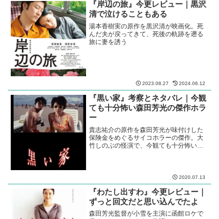
『岸辺の旅』今更レビュー｜黒沢
清で泣けることもある
湯本香樹実の原作を黒沢清が映画化。死
んだ夫が戻ってきて、死後の軌跡を遡る
旅に妻を誘う
2023.08.27
2024.06.12
『黒い家』考察とネタバレ｜今観
ても十分怖い森田芳光の傑作ホラ
ー
貴志祐介の原作を森田芳光が味付けした
保険金をめぐるサイコホラーの傑作。大
竹しのぶの怪演で、今観ても十分怖い。
盤上ならぬボウリング場の向日葵。内野
聖陽若い！
2020.07.13
『わたし出すわ』今更レビュー｜
ずっと回文だと思い込んでたよ
森田芳光監督が小雪を主演に函館ロケで