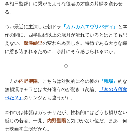
李相日監督）に繋がるような役者の才能の片鱗を窺わせ
る。
つい最近に主演した朝ドラ
『カムカムエヴリバディ』
と本
作の間に、四半世紀以上の歳月が流れているとはとても思
えない、
深津絵里
の変わらぬ美しさ。特徴である大きな瞳
に惹き込まれるために、余計にそう感じられるのか。
◇
一方の
内野聖陽
。こちらは対照的に今の彼の
『臨場』
的な
無頼漢キャラとは大分違うのが驚き（勿論、
『きのう何食
べた？』
のケンジとも違うが）。
本作では体躯はガッチリだが、性格的にはどうも頼りない
感じの若者。一見、
内野聖陽
と気づかない位だ。まあ、何
せ映画初主演だから。