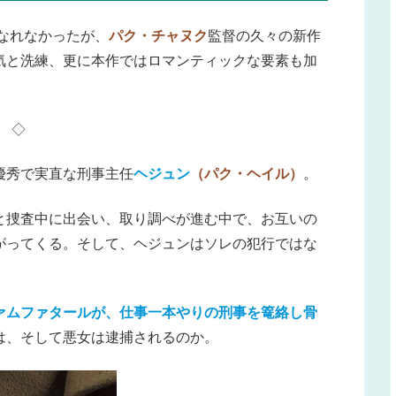
になれなかったが、
パク・チャヌク
監督の久々の新作
気と洗練、更に本作ではロマンティックな要素も加
◇
優秀で実直な刑事主任
ヘジュン
（パク・ヘイル）
。
と捜査中に出会い、取り調べが進む中で、お互いの
がってくる。そして、ヘジュンはソレの犯行ではな
ァムファタールが、仕事一本やりの刑事を篭絡し骨
は、そして悪女は逮捕されるのか。