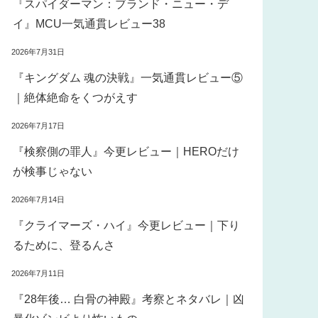
『スパイダーマン：ブランド・ニュー・デ
イ』MCU一気通貫レビュー38
2026年7月31日
『キングダム 魂の決戦』一気通貫レビュー⑤
｜絶体絶命をくつがえす
2026年7月17日
『検察側の罪人』今更レビュー｜HEROだけ
が検事じゃない
2026年7月14日
『クライマーズ・ハイ』今更レビュー｜下り
るために、登るんさ
2026年7月11日
『28年後… 白骨の神殿』考察とネタバレ｜凶