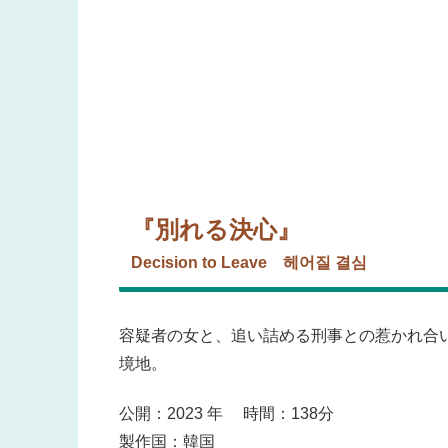
『別れる決心』
Decision to Leave 헤어질 결심
容疑者の女と、追い詰める刑事との惹かれ合
境地。
公開：2023 年 時間：138分
製作国：韓国