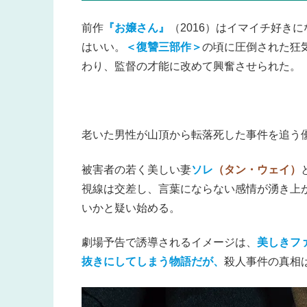
前作
『お嬢さん』
（2016）はイマイチ好き
はいい。
＜復讐三部作＞
の頃に圧倒された狂
わり、監督の才能に改めて興奮させられた。
老いた男性が山頂から転落死した事件を追う
被害者の若く美しい妻
ソレ
（タン・ウェイ）
視線は交差し、言葉にならない感情が湧き上
いかと疑い始める。
劇場予告で誘導されるイメージは、
美しきフ
抜きにしてしまう物語だが、
殺人事件の真相