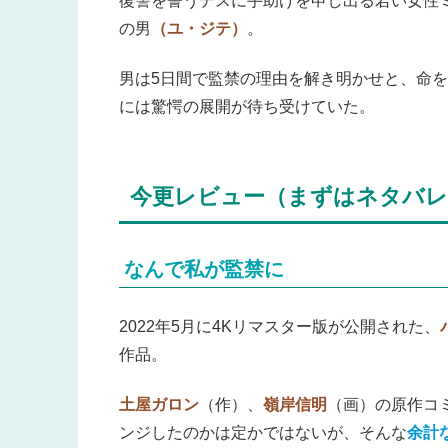
復讐を誓うデスに手助けを申し出る若い女性
の男
（ユ・ジテ）
。
男は5日間で監禁の理由を解き明かせと、命
には驚愕の展開が待ち受けていた。
今更レビュー（まずはネタバレ
なんで私が監禁に
2022年5月に4Kリマスター版が公開された、
作品。
土屋ガロン
（作）、
嶺岸信明
（画）の原作コ
ンジしたのかは定かではないが、そんな
余計