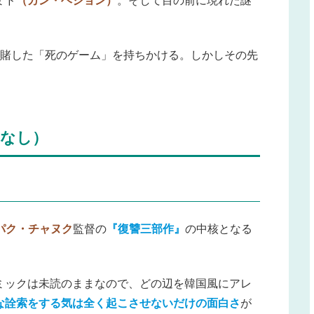
ミド
（カン・ヘジョン）
。そして目の前に現れた謎
を賭した「死のゲーム」を持ちかける。しかしその先
なし）
パク・チャヌク
監督の
『復讐三部作』
の中核となる
ミックは未読のままなので、どの辺を韓国風にアレ
な詮索をする気は全く起こさせないだけの面白さ
が