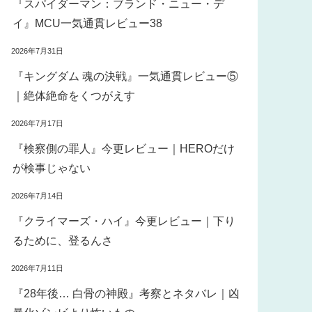
『スパイダーマン：ブランド・ニュー・デ
イ』MCU一気通貫レビュー38
2026年7月31日
『キングダム 魂の決戦』一気通貫レビュー⑤
｜絶体絶命をくつがえす
2026年7月17日
『検察側の罪人』今更レビュー｜HEROだけ
が検事じゃない
2026年7月14日
『クライマーズ・ハイ』今更レビュー｜下り
るために、登るんさ
2026年7月11日
『28年後… 白骨の神殿』考察とネタバレ｜凶