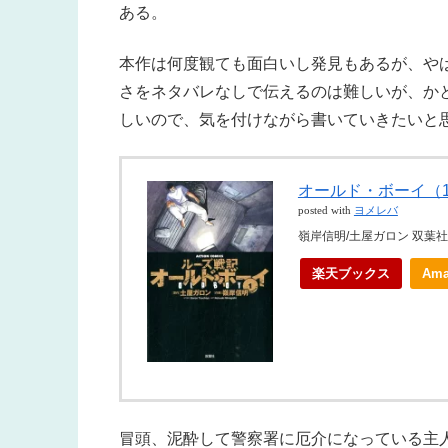
ある。
本作は何度観ても面白いし発見もあるが、や
さをネタバレなしで伝えるのは難しいが、か
しいので、気を付けながら書いていきたいと
オールド・ボーイ（
posted with
ヨメレバ
嶺岸信明/土屋ガロン 双葉社 
楽天ブックス
Ama
冒頭、泥酔して警察署に厄介になっている主