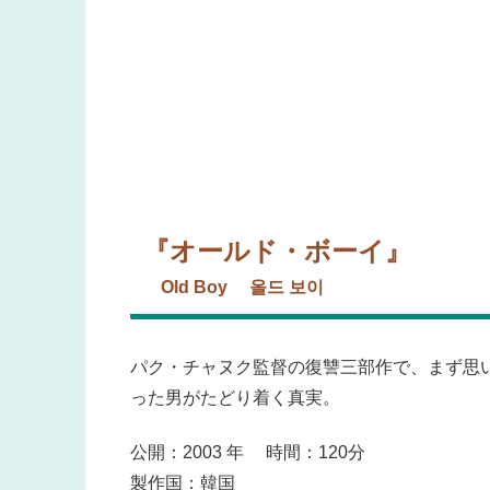
『オールド・ボーイ』
Old Boy 올드 보이
パク・チャヌク監督の復讐三部作で、まず思
った男がたどり着く真実。
公開：2003 年 時間：120分
製作国：韓国