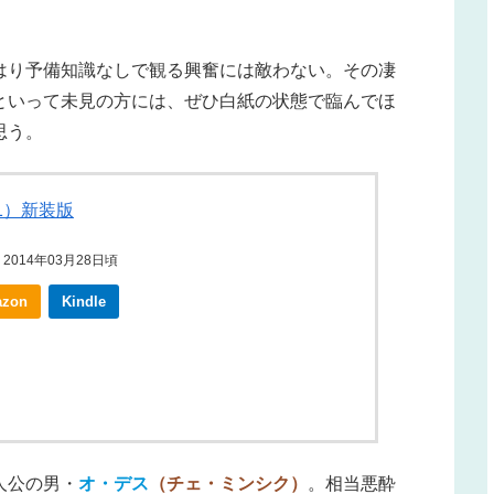
はり予備知識なしで観る興奮には敵わない。その凄
といって未見の方には、ぜひ白紙の状態で臨んでほ
思う。
1）新装版
2014年03月28日頃
zon
Kindle
人公の男・
オ・デス
（チェ・ミンシク）
。相当悪酔