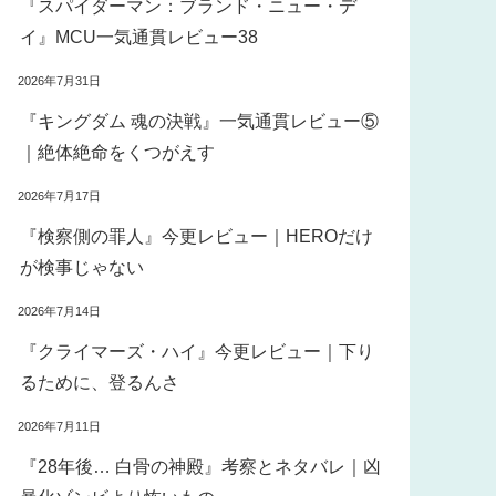
『スパイダーマン：ブランド・ニュー・デ
イ』MCU一気通貫レビュー38
2026年7月31日
『キングダム 魂の決戦』一気通貫レビュー⑤
｜絶体絶命をくつがえす
2026年7月17日
『検察側の罪人』今更レビュー｜HEROだけ
が検事じゃない
2026年7月14日
『クライマーズ・ハイ』今更レビュー｜下り
るために、登るんさ
2026年7月11日
『28年後… 白骨の神殿』考察とネタバレ｜凶