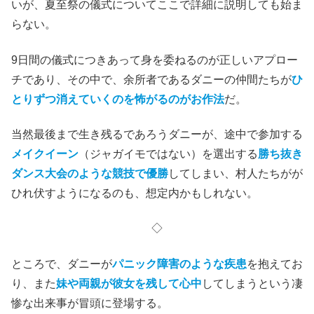
いが、夏至祭の儀式についてここで詳細に説明しても始ま
らない。
9日間の儀式につきあって身を委ねるのが正しいアプロー
チであり、その中で、余所者であるダニーの仲間たちが
ひ
とりずつ消えていくのを怖がるのがお作法
だ。
当然最後まで生き残るであろうダニーが、途中で参加する
メイクイーン
（ジャガイモではない）を選出する
勝ち抜き
ダンス大会のような競技で優勝
してしまい、村人たちがが
ひれ伏すようになるのも、想定内かもしれない。
◇
ところで、
ダニーが
パニック障害のような疾患
を抱えてお
り、また
妹や両親が彼女を残して心中
してしまうという凄
惨な出来事が冒頭に登場する。