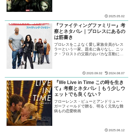
2025.05.02
『ファイティングファミリー』考
察とネタバレ｜プロレスにあるの
は筋書き
プロレスをこよなく愛し家族全員がレス
ラーという一家。題名に偽りなし。ニッ
ク・フロストの父親のおバカな言動に垣
間見える家族愛とプロレス愛が沁みる。
2020.09.02
2024.08.07
『We Live in Time この時を生き
て』考察とネタバレ｜もう少しウ
ェットでも良くない？
フローレンス・ピューとアンドリュー・
ガーフィールドで贈る、明るく元気な難
病もの恋愛映画
2025.06.12