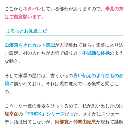
ここから
ネタバレ
している部分がありますので、
未見の方
はご留意願います。
まるっとお見通しだ
白装束をきたカルト集団
が人里離れて暮らす集落に入り込
む設定。村の人たちが大勢で繰り返す
不思議な体操
のよう
な動き。
そして家屋の壁には、古くからの
言い伝えのようなものが
絵に
描かれており、それは現在進んでいる儀式と同じも
の。
こうした一連の要素をひっくるめて、私が思い出したのは
堤幸彦
の
『TRICK』
シリーズ
だった。さすがにスウェー
デン語は出てこないが、
阿部寛
と
仲間由紀恵
が現れて謎解