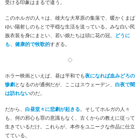
受ける印象はまるで違う。
このホルガの人々は、雄大な大草原の集落で、暖かくまば
ゆい陽射しのもとで平穏な生活を送っている。みな白い民
族衣装を身にまとい、若い娘たちは頭に花の冠。
どうに
も、健康的で牧歌的
すぎる。
◇
ホラー映画といえば、昼は平和でも
夜になれば血みどろの
惨劇
となるのが通例だが、ここはスウェーデン、
白夜で闇
は訪れない
のだ。
だから、
白昼堂々に悲劇が起きる
。そしてホルガの人々
も、何の邪心も罪の意識もなく、古くからの教えに従って
生きているだけ。これらが、本作をユニークな作品に仕立
てている。