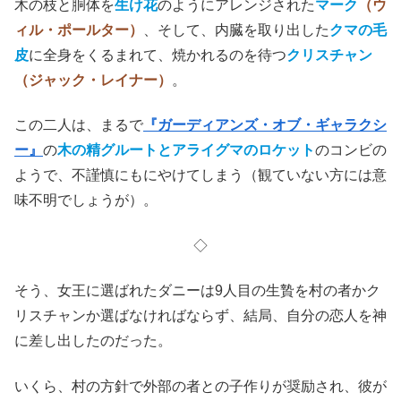
木の枝と胴体を
生け花
のようにアレンジされた
マーク
（ウ
ィル・ポールター）
、そして、内臓を取り出した
クマの毛
皮
に全身をくるまれて、焼かれるのを待つ
クリスチャン
（ジャック・レイナー）
。
この二人は、まるで
『ガーディアンズ・オブ・ギャラクシ
ー』
の
木の精グルートとアライグマのロケット
のコンビの
ようで、不謹慎にもにやけてしまう（観ていない方には意
味不明でしょうが）。
◇
そう、女王に選ばれたダニーは9人目の生贄を村の者かク
リスチャンか選ばなければならず、結局、自分の恋人を神
に差し出したのだった。
いくら、村の方針で外部の者との子作りが奨励され、彼が