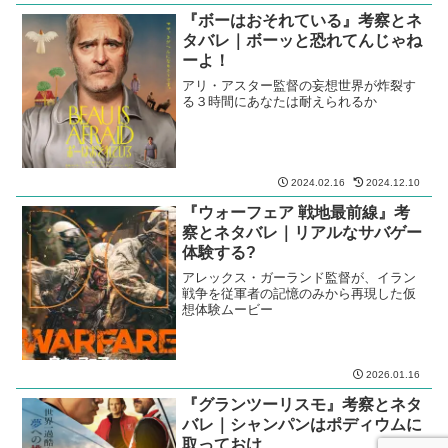
『ボーはおそれている』考察とネ
タバレ｜ボーッと恐れてんじゃね
ーよ！
アリ・アスター監督の妄想世界が炸裂す
る３時間にあなたは耐えられるか
2024.02.16
2024.12.10
『ウォーフェア 戦地最前線』考
察とネタバレ｜リアルなサバゲー
体験する?
アレックス・ガーランド監督が、イラン
戦争を従軍者の記憶のみから再現した仮
想体験ムービー
2026.01.16
『グランツーリスモ』考察とネタ
バレ｜シャンパンはポディウムに
取っておけ