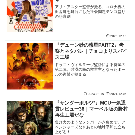
アリ・アスター監督が撮る、コロナ禍の
田舎町を舞台にした社会問題テンコ盛り
の悲喜劇
2025.12.16
『デューン砂の惑星PART2』考
察とネタバレ｜チョコよりスパイ
ス工場
ドゥニ・ヴィルヌーヴ監督による待望の
第二弾。砂漠の民の救世主となったポー
ルの復讐が始まる
2024.03.15
2024.12.06
『サンダーボルツ*』MCU一気通
貫レビュー36｜マーベル版の野村
再生工場だな
負け犬のようなメンバーかき集めで、ア
ベンジャーズなきあとの地球平和に立ち
上がる！