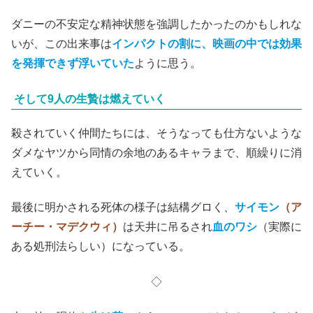
ダニーの不安定な精神状態を強調したかったのかもしれな
いが、この出来事は
インパクトの割に、映画の中では効果
を発揮できず浮いていた
ように思う。
そして9人の生贄は燃えていく
殺されていく仲間たちには、そうなっても仕方ないような
ダメなヤツから同情の余地のあるキャラまで、順繰りに消
えていく。
最後に明かされる死体の様子は結構グロく、
サイモン
（ア
ーチー・マデクウィ）
は天井に吊るされ
血のワシ
（実際に
ある処刑法らしい）になっている。
◇