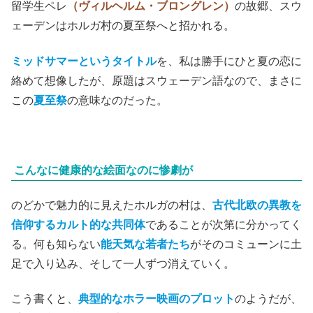
留学生ペレ
（ヴィルヘルム・ブロングレン）
の故郷、スウ
ェーデンはホルガ村の夏至祭へと招かれる。
ミッドサマーというタイトル
を、私は勝手にひと夏の恋に
絡めて想像したが、原題はスウェーデン語なので、まさに
この
夏至祭
の意味なのだった。
こんなに健康的な絵面なのに惨劇が
のどかで魅力的に見えたホルガの村は、
古代北欧の異教を
信仰するカルト的な共同体
であることが次第に分かってく
る。何も知らない
能天気な若者たち
がそのコミューンに土
足で入り込み、そして一人ずつ消えていく。
こう書くと、
典型的なホラー映画のプロット
のようだが、