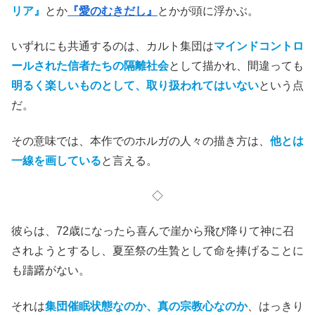
リア』
とか
『愛のむきだし』
とかが頭に浮かぶ。
いずれにも共通するのは、カルト集団は
マインドコントロ
ールされた信者たちの隔離社会
として描かれ、間違っても
明るく楽しいものとして、取り扱われてはいない
という点
だ。
その意味では、本作でのホルガの人々の描き方は、
他とは
一線を画している
と言える。
◇
彼らは、72歳になったら喜んで崖から飛び降りて神に召
されようとするし、夏至祭の生贄として命を捧げることに
も躊躇がない。
それは
集団催眠状態なのか、真の宗教心なのか
、はっきり