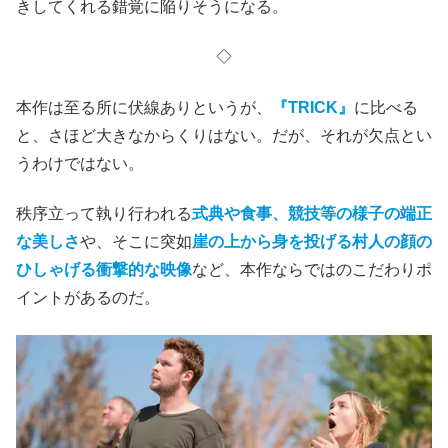
きしてくれる錯覚に陥りそうになる。
◇
本作は至る所に伏線ありというが、
『TRICK』
に比べる
と、さほど大きなからくりはない。だが、それが欠点とい
うわけではない。
秩序立って執り行われる
式典や食事、競技等の様子の端正
な美しさ
や、そこに突如
崖の上から身を投げる村人の顔の
ひしゃげる衝撃的な映像
など、本作ならではのこだわりポ
イントがあるのだ。