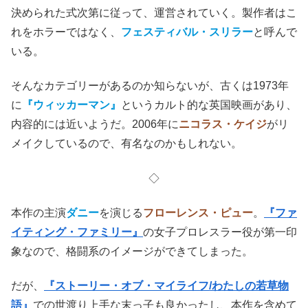
決められた式次第に従って、運営されていく。製作者はこ
れをホラーではなく、
フェスティバル・スリラー
と呼んで
いる。
そんなカテゴリーがあるのか知らないが、古くは1973年
に
『ウィッカーマン』
というカルト的な英国映画があり、
内容的には近いようだ。2006年に
ニコラス・ケイジ
がリ
メイクしているので、有名なのかもしれない。
◇
本作の主演
ダニー
を演じる
フローレンス・ピュー
。
『ファ
イティング・ファミリー』
の女子プロレスラー役が第一印
象なので、格闘系のイメージができてしまった。
だが、
『ストーリー・オブ・マイライフ/わたしの若草物
語』
での世渡り上手な末っ子も良かったし、本作を含めて