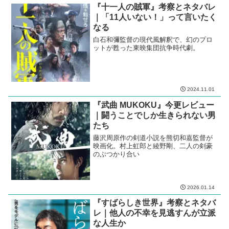
関連記事
『キングダム2 遥かなる大地へ』
一気レビュー②｜命をたぎらせ、
生きろ
キングダムの最新作公開に向けて、シリ
ーズを一気通貫レビューでふりかえり。
2023.06.24
2025.01.06
『十一人の賊軍』考察とネタバレ
｜「11人いない！」って言いたく
なる
白石和彌監督の現代風解釈で、幻のプロ
ットが甦った東映集団抗争時代劇。
2024.11.01