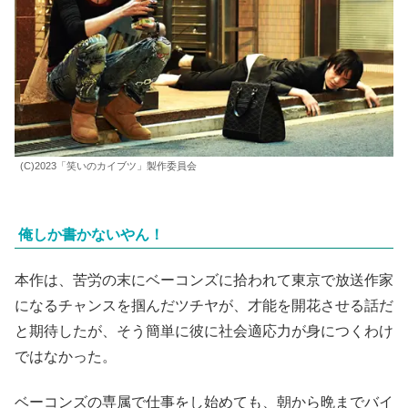
ピンク
役の
菅田将暉
は絶対ワルいヤツだと思ってた。ドラ
マ
『MIU404』
で彼が演じた、高校生を悪の道に誘う知能
犯っぽかったので。だが、意外にもいいヤツだった。
彼の
演技の幅の広さには毎度感服する。