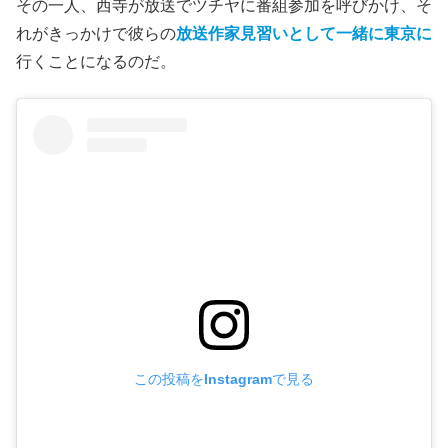
い。
ベーコンズ西寺との出会い
大喜利5年、ハガキ3年、放送作家1年
。裏方のお笑い一筋
のツチヤに転機が訪れる。彼がハガキ職人として常連にな
っているラジオ番組のパーソナリティは、お笑いコンビ・
ベーコンズ
の
西寺
（仲野太賀）
と
水木
（板橋駿谷）
。
その一人、西寺が放送でツチヤに番組参加を呼びかけ、そ
れがきっかけで彼らの
放送作家見習いとして一緒に東京に
行くことになるのだ。