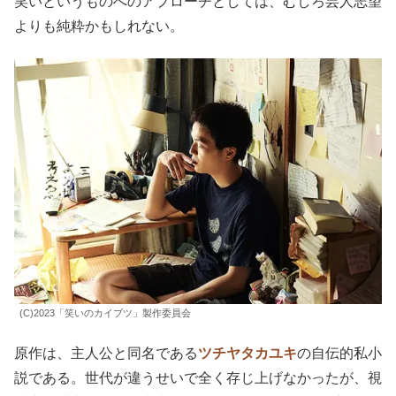
実際には、
抜群の採用率で頭角を現したハガキ職人が、放
送作家になっていく話
だった。この違いは小さいようで大
きい。
お笑いの世界で売れっ子になって、人気芸人の頂点を目指
すのなら分かり易いが、この主人公は表舞台で脚光を浴び
ることに興味はなく、ただ
自分のネタで客席を笑かすこと
にのみ、渾身の力をぶつける
のだ。
笑いというものへのアプローチとしては、むしろ芸人志望
よりも純粋かもしれない。