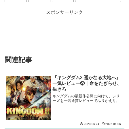
「俺は正しい世界で勝負したいねん！」
気持ちは分かるが、ちょっと気負い過ぎではないか、伝説
のハガキ職人。それでは、聞いている方も気楽に笑えな
い。
2024 映画レビュー
ドラマ
日本
仲野太賀
岡山天音
松本穂香
片岡礼子
菅田将暉
スポンサーリンク