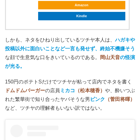
メチャクチャ不器用な生き方だが、その全身全霊を傾けて
いる対象が純文学やら美術や芸術の類ではなく、お笑いと
いうギャップが面白い。
笑いのカイブツ
posted with
ヨメレバ
ツチヤ タカユキ 文藝春秋 2017年02月16日頃
楽天ブックス
楽天kobo
Amazon
Kindle
しかも、ネタをひねり出しているツチヤ本人は、
ハガキや
投稿以外に面白いことなど一言も発せず、終始不機嫌そう