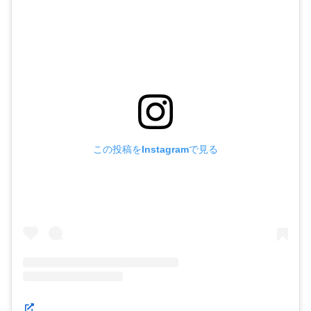
な顔で生意気な口をきいているのである。
岡山天音
の怪演
が光る。
150円のポテトSだけでツチヤが粘って店内でネタを書く
ドムドムバーガー
の店員
ミカコ
（松本穂香）
や、酔いつぶ
れた繁華街で知り合ったヤバそうな男
ピンク
（菅田将暉）
など、ツチヤの理解者もいない訳ではない。