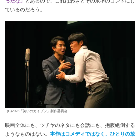
原作は未読であるが、実際に
ツチヤタカユキ
も一旦上京は
したものの、作家になる自信を失って大阪に戻ったとい
う。映画や原作はどの程度事実に即しているのだろう。
伝説のハガキ職人が書いている設定のお笑いネタだから、
さぞ面白いのかと思うと、ベーコンズの漫才を聞いていて
も、思わず笑ってしまうレベルではない。
でも、その後の西寺とツチヤの会話に、
「大して受けなか
ったな」
とあるので、これはわざとその水準のコントにし
ているのだろう。