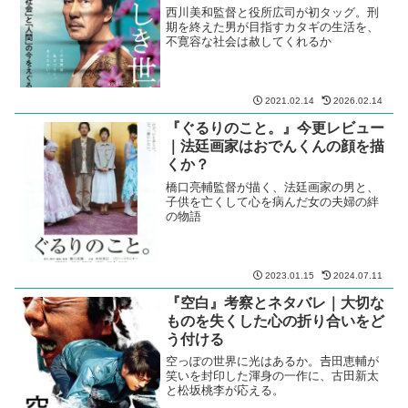
『武曲 MUKOKU』今更レビュー
｜闘うことでしか生きられない男
たち
藤沢周原作の剣道小説を熊切和嘉監督が
映画化。村上虹郎と綾野剛、二人の剣豪
のぶつかり合い
2026.01.14
『すばらしき世界』考察とネタバ
レ｜他人の不幸を見逃すんが立派
な人生か
西川美和監督と役所広司が初タッグ。刑
期を終えた男が目指すカタギの生活を、
不寛容な社会は赦してくれるか
2021.02.14
2026.02.14
『ぐるりのこと。』今更レビュー
｜法廷画家はおでんくんの顔を描