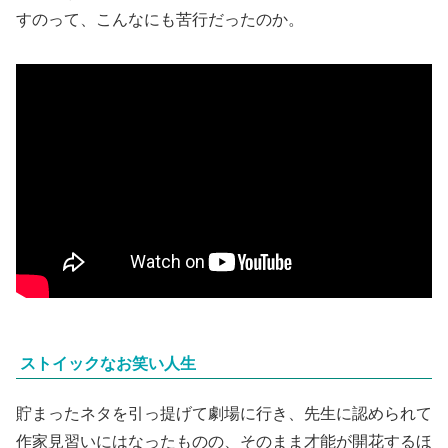
その
ツチヤタカユキ
を
岡山天音
が演じている。華麗な経歴
からは想像できないほどの陰キャでコミ障っぽい。朝から
晩までネタ帳を書いている。
1日千回ボケること
を自分に
課し、
自室の壁に頭を打ち続ける。
なんとハードなネタ作
り。
常に頭はネタを考えているせいで、コンビニ、カラオケ、
皿洗い、どんなバイトもすぐクビになるが、そんなことは
苦にせず、
千本ノックに耐え続ける。
いや、笑いを生み出
すのって、こんなにも苦行だったのか。