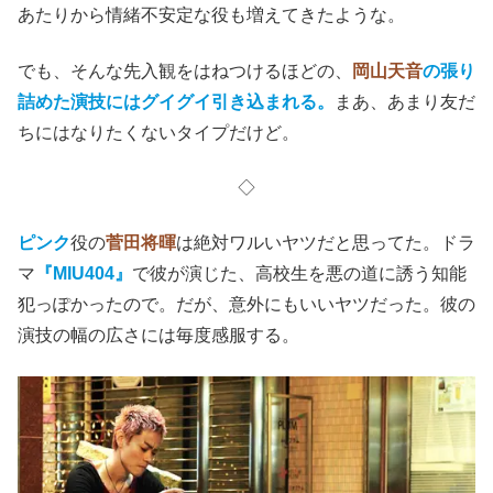
映画『笑いのカイブツ』公式(@warai_kaibutsu)がシェアした投稿
この西寺がツチヤの才能を高く評価し、同時に彼に社会人
としてのイロハも教えてくれる。めっちゃ良い人の
西寺
を
仲野太賀
、めっちゃ社会適応力のない
ツチヤ
を
岡山天音
。
これ、いつものイメージとは逆の配役ではないか。
『キングダム』
、
『ホテルローヤル』
、
『さかなの子』
、
頭に浮かぶ
岡山天音
は基本いい人。一方、
太賀
は
クドカン
ドラマ
『ゆとりですがなにか』
の
ゆとりモンスター・山岸
あたりから情緒不安定な役も増えてきたような。
でも、そんな先入観をはねつけるほどの、
岡山天音
の張り
詰めた演技にはグイグイ引き込まれる。
まあ、あまり友だ
ちにはなりたくないタイプだけど。
◇