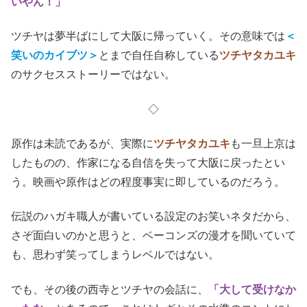
彼が我慢できないのは、ろくに仕事もせずに
打ち合わせの
席で
調子のいいこと
や
分かった風なこと
しか言わない、先
輩格の
放送作家連中
（これは、まさに私の持っている放送
作家のイメージ）。
お笑いに対して全身全霊を傾けていない者に対しては、誰
であろうが辛辣な言葉を投げる。それが
＜人間関係不得意
＞
なツチヤの生き様なのだ。
「チームみんなでいいもの作ろうって？ 俺しか、書かな
いやん！」
ツチヤは夢半ばにして大阪に帰っていく。その意味では
＜
笑いのカイブツ＞
とまで自任自称している
ツチヤタカユキ
のサクセスストーリーではない。
◇