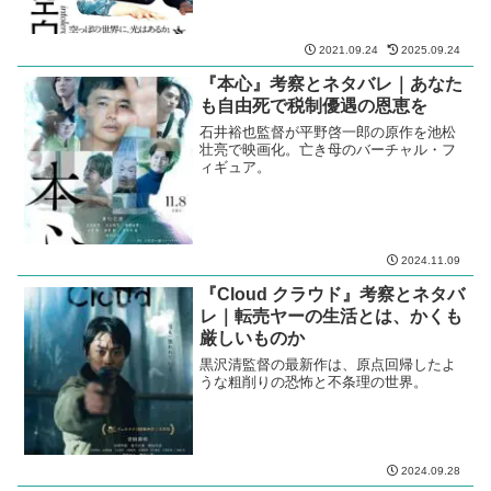
くか？
橋口亮輔監督が描く、法廷画家の男と、
子供を亡くして心を病んだ女の夫婦の絆
の物語
2023.01.15
2024.07.11
『空白』考察とネタバレ｜大切な
ものを失くした心の折り合いをど
う付ける
空っぽの世界に光はあるか。𠮷田恵輔が
笑いを封印した渾身の一作に、古田新太
と松坂桃李が応える。
2021.09.24
2025.09.24
『本心』考察とネタバレ｜あなた
も自由死で税制優遇の恩恵を
石井裕也監督が平野啓一郎の原作を池松
壮亮で映画化。亡き母のバーチャル・フ
ィギュア。