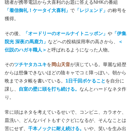
(C)2023「笑いのカイブツ」製作委員会
原作は、主人公と同名である
ツチヤタカユキ
の自伝的私小
説である。世代が違うせいで全く存じ上げなかったが、視
聴者が携帯電話から大喜利のお題に答えるNHKの番組
「着信御礼！ケータイ大喜利」
で
「レジェンド」
の称号を
獲得。
その後、
「オードリーのオールナイトニッポン」
や
「伊集
院光 深夜の馬鹿力」
などへの投稿採用率の高さから、
＜
伝説のハガキ職人＞
と呼ばれるようになった人物。