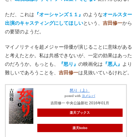
ただ、これは
『オーシャンズ１１』
のような
オールスター
出演のキャスティングにしてほしい
という、
吉田修一
から
の要望のようだ。
マイノリティを超メジャー俳優が演じることに意味がある
と考えたとか。私は共感できないが、一定の効果はあった
のだろうか。もっとも、
『怒り』
の映画化は
『悪人』
より
難しいであろうことを、
吉田修一
は見抜いているけれど。
怒り（上）
posted with
ヨメレバ
吉田修一 中央公論新社 2016年01月
楽天ブックス
楽天kobo