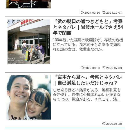
2024.03.10
2024.12.07
『浜の朝日の嘘つきどもと』考察
とネタバレ｜岩波ホールでさえ54
年で閉館
100年続いた福島の映画館が、存続の危機
に立っている。茂木莉子と名乗る突如現
れた謎の女は、救世主なのか。
2022.03.03
2025.07.03
『宮本から君へ』考察とネタバレ
｜自己満足したいだけじゃね？
むせ返るほどの熱量がある。池松壮亮も
蒼井優も、原作に心底惚れぬいた役者な
らではの、気迫がある。それこそ、湯を
沸かすほどの熱い何かが、本作に注がれ
ている。
2020.06.28