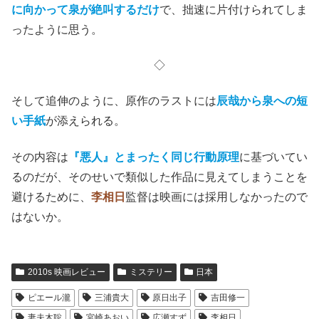
に向かって泉が絶叫するだけ
で、拙速に片付けられてしま
ったように思う。
◇
そして追伸のように、原作のラストには
辰哉から泉への短
い手紙
が添えられる。
その内容は
『悪人』
とまったく同じ行動原理
に基づいてい
るのだが、そのせいで類似した作品に見えてしまうことを
避けるために、
李相日
監督は映画には採用しなかったので
はないか。
2010s 映画レビュー
ミステリー
日本
ピエール瀧
三浦貴大
原日出子
吉田修一
妻夫木聡
宮崎あおい
広瀬すず
李相日