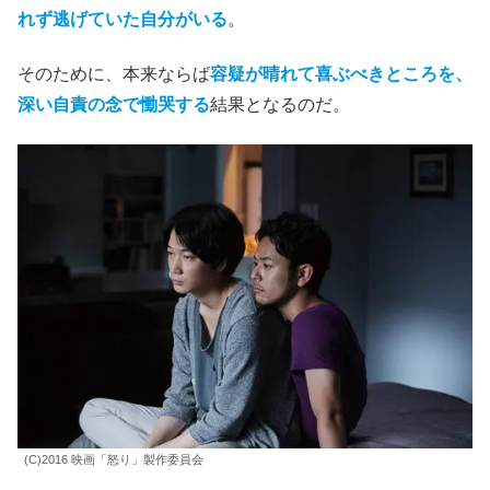
れず逃げていた自分がいる
。
そのために、本来ならば
容疑が晴れて喜ぶべきところを、
深い自責の念で慟哭する
結果となるのだ。
(C)2016 映画「怒り」製作委員会