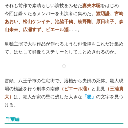
それも前作で素晴らしい演技をみせた
妻夫木聡
をはじめ、
今回は錚々たるメンバーを出演者に集めた。
渡辺謙、宮崎
あおい、松山ケンイチ、池脇千鶴、綾野剛、原日出子、森
山未來、広瀬すず、ピエール瀧
……。
単独主演で大型作品が作れるような俳優陣をこれだけ集め
て、はたして群像ミステリーとしてまとめきれるのか。
◇
冒頭、八王子市の住宅街で、浴槽から夫婦の死体。殺人現
場の検証を行う刑事の南條
（ピエール瀧）
と北見
（三浦貴
大）
は、犯人が家の壁に残した大きな
「怒」
の文字を見つ
ける。
千葉編