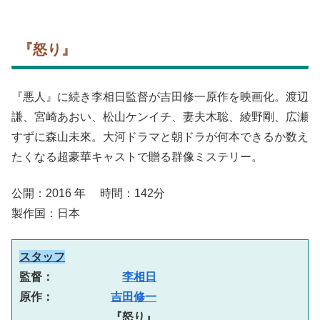
『怒り』
『悪人』に続き李相日監督が吉田修一原作を映画化。渡辺
謙、宮崎あおい、松山ケンイチ、妻夫木聡、綾野剛、広瀬
すずに森山未來。大河ドラマと朝ドラが何本できるか数え
たくなる超豪華キャストで贈る群像ミステリー。
公開：2016 年 時間：142分
製作国：日本
スタッフ
監督：　　　　　　
李相日
原作：　　　　　
吉田修一
『怒り』