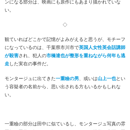
ンになる部分は、映画にも原作にもあまり描かれていな
い。
◇
観ていればどこかで記憶がよみがえると思うが、モチーフ
になっているのは、千葉県市川市で
英国人女性英会話講師
が殺害
され、犯人の
市橋達也が整形を重ねながら何年も逃
走
した実在の事件だ。
モンタージュに出てきた
一重瞼の男
、或いは
山上一也
とい
う容疑者の名前から、思い出される方もいるかもしれな
い。
一重瞼の部分は田中に似ているし、モンタージュ写真の雰