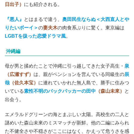
日出子）
にも紹介される。
『悪人』
とはまるで違う、
奥田民生ならぬ＜大西直人とや
りたいボーイ＞
の
妻夫木
の肉食系ぶりに驚く。東京編は
LGBTを扱った恋愛ドラマ風
。
沖縄編
母が男と揉めたことで沖縄に引っ越してきた女子高生・
泉
（広瀬すず）
は、親がペンションを営んでいる同級生の
辰
哉
（佐久本宝）
に連れていかれた無人島で、勝手に住みつ
いている
素性不明のバックパッカーの田中
（森山未來）
と
出会う。
エメラルドグリーンの海とまぶしい太陽。高校生の二人と
謎めいた森山未來のミスマッチが新鮮。他の二編にみられ
た不健全さや不穏さがここにはなく、かえって危うさを感