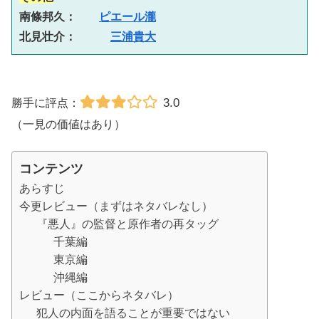
南條邦久：　　
ピエール瀧
北見壮介：　　　
三浦貴大
3.0
勝手に評点：
（一見の価値はあり）
コンテンツ
あらすじ
今更レビュー（まずはネタバレなし）
『悪人』の監督と原作者の再タッグ
千葉編
東京編
沖縄編
レビュー（ここからネタバレ）
犯人の内面を語ることが重要ではない