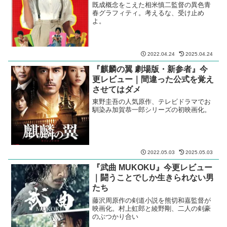
既成概念をこえた相米慎二監督の異色青
春グラフィティ。考えるな、受け止め
よ。
2022.04.24
2025.04.24
『麒麟の翼 劇場版・新参者』今
更レビュー｜間違った公式を覚え
させてはダメ
東野圭吾の人気原作、テレビドラマでお
馴染み加賀恭一郎シリーズの初映画化。
2022.05.03
2025.05.03
『武曲 MUKOKU』今更レビュー
｜闘うことでしか生きられない男
たち
藤沢周原作の剣道小説を熊切和嘉監督が
映画化。村上虹郎と綾野剛、二人の剣豪
のぶつかり合い