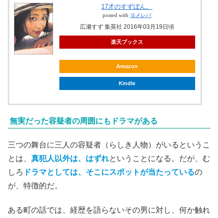
17才のすずぼん。
posted with
ヨメレバ
広瀬すず 集英社 2016年03月19日頃
楽天ブックス
Amazon
Kindle
無実だった容疑者の周囲にもドラマがある
三つの舞台に三人の容疑者（らしき人物）がいるというこ
とは、
真犯人以外は
、
はずれ
ということになる。だが、む
しろ
ドラマとしては、そこにスポットが当たっている
の
が、特徴的だ。
ある町の話では、経歴を語らないその男に対し、何か触れ