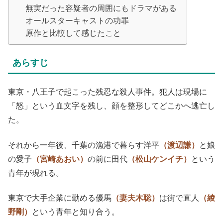
無実だった容疑者の周囲にもドラマがある
オールスターキャストの功罪
原作と比較して感じたこと
あらすじ
東京・八王子で起こった残忍な殺人事件。犯人は現場に
「怒」という血文字を残し、顔を整形してどこかへ逃亡し
た。
それから一年後、千葉の漁港で暮らす洋平
（渡辺謙）
と娘
の愛子
（宮崎あおい）
の前に田代
（松山ケンイチ）
という
青年が現れる。
東京で大手企業に勤める優馬
（妻夫木聡）
は街で直人
（綾
野剛）
という青年と知り合う。