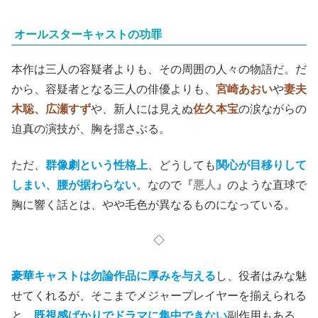
オールスターキャストの功罪
本作は三人の容疑者よりも、その周囲の人々の物語だ。だ
から、容疑者となる三人の俳優よりも、
宮崎あおい
や
妻夫
木聡、広瀬すず
や、新人には見えぬ
佐久本宝
の涙ながらの
迫真の演技が、胸を揺さぶる。
ただ、
群像劇という性格上
、どうしても
関心が目移りして
しまい、腰が据わらない
。なので
『悪人』
のような直球で
胸に響く話とは、やや毛色が異なるものになっている。
◇
豪華キャストは勿論作品に厚みを与える
し、役者はみな魅
せてくれるが、そこまでメジャープレイヤーを揃えられる
と、
既視感ばかりでドラマに集中できない
副作用もある。