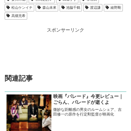
松山ケンイチ
森山未來
池脇千鶴
渡辺謙
綾野剛
高畑充希
スポンサーリンク
関連記事
映画『パレード』今更レビュー｜
ごらん、パレードが逝くよ
微妙な距離感の男女のルームシェア、吉
田修一の原作を行定勲監督が映画化