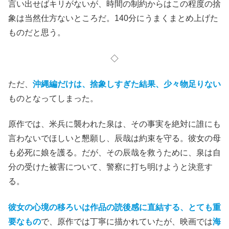
言い出せばキリがないが、時間の制約からはこの程度の捨
象は当然仕方ないところだ。140分にうまくまとめ上げた
ものだと思う。
◇
ただ、
沖縄編だけは、捨象しすぎた結果、少々物足りない
ものとなってしまった。
原作では、米兵に襲われた泉は、その事実を絶対に誰にも
言わないでほしいと懇願し、辰哉は約束を守る。彼女の母
も必死に娘を護る。だが、その辰哉を救うために、泉は自
分の受けた被害について、警察に打ち明けようと決意す
る。
彼女の心境の移ろいは作品の読後感に直結する、とても重
要なもの
で、原作では丁寧に描かれていたが、映画では
海