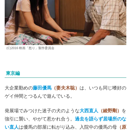
(C)2016 映画「怒り」製作委員会
東京編
大企業勤めの
藤田優馬
（妻夫木聡）
は、いつも同じ嗜好の
ゲイ仲間とつるんで遊んでいる。
発展場でみつけた迷子の犬のような
大西直人
（綾野剛）
を
強引に襲い、やがて惹かれ合う。
過去を語らず居場所のな
い直人
は優馬の部屋に転がり込み、入院中の優馬の母
（原