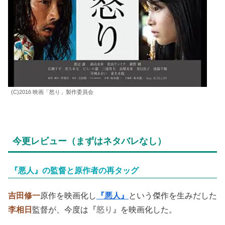
(C)2016 映画「怒り」製作委員会
今更レビュー（まずはネタバレなし）
『悪人』の監督と原作者の再タッグ
吉田修一
原作を映画化し
『悪人』
という傑作を生みだした
李相日
監督が、今度は
『怒り』
を映画化した。