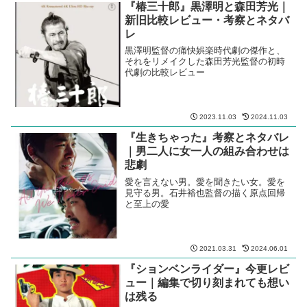
『椿三十郎』黒澤明と森田芳光｜
新旧比較レビュー・考察とネタバ
レ
黒澤明監督の痛快娯楽時代劇の傑作と、
それをリメイクした森田芳光監督の初時
代劇の比較レビュー
2023.11.03
2024.11.03
『生きちゃった』考察とネタバレ
｜男二人に女一人の組み合わせは
悲劇
愛を言えない男。愛を聞きたい女。愛を
見守る男。石井裕也監督の描く原点回帰
と至上の愛
2021.03.31
2024.06.01
『ションベンライダー』今更レビ
ュー｜編集で切り刻まれても想い
は残る