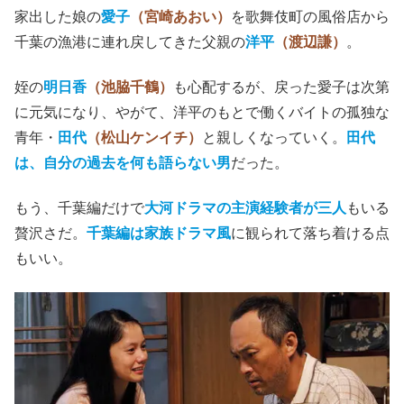
家出した娘の
愛子
（宮崎あおい）
を歌舞伎町の風俗店から
千葉の漁港に連れ戻してきた父親の
洋平
（渡辺謙）
。
姪の
明日香
（池脇千鶴）
も心配するが、戻った愛子は次第
に元気になり、やがて、洋平のもとで働くバイトの孤独な
青年・
田代
（松山ケンイチ）
と親しくなっていく。
田代
は、自分の過去を何も語らない男
だった。
もう、千葉編だけで
大河ドラマの主演経験者が三人
もいる
贅沢さだ。
千葉編は家族ドラマ風
に観られて落ち着ける点
もいい。