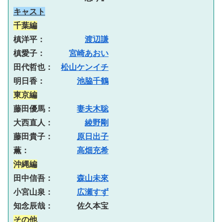
キャスト
千葉編
槙洋平：　　　　　
渡辺謙
槙愛子：　　　
宮崎あおい
田代哲也：　
松山ケンイチ
明日香：　　　　
池脇千鶴
東京編
藤田優馬：　　　
妻夫木聡
大西直人：　　　　
綾野剛
藤田貴子：　　　
原日出子
薫：　　　　　　
高畑充希
沖縄編
田中信吾：　　　
森山未來
小宮山泉：　　　
広瀬すず
知念辰哉：　　　佐久本宝
その他