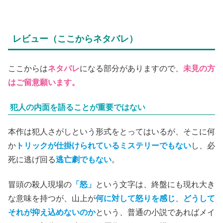
レビュー（ここからネタバレ）
ここからは
ネタバレ
になる部分がありますので、
未見の方
はご留意願います。
犯人の内面を語ることが重要ではない
本作は犯人さがしという形式をとってはいるが、そこに何
か
トリックが仕掛けられているミステリーでもない
し、必
死に逃げ回る
逃亡劇でもない
。
冒頭の殺人現場の
「怒」
という文字は、終盤にも現れ大き
な意味を持つが、山上が
何に対して怒りを感じ
、
どうして
それが抑え込めないのか
という、普通の小説であればメイ