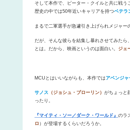
そして
本作で、ピーター・クイルと共に戦う
歴史の中では50年近いキャリアを持つ
ベテラ
まるで二軍選手が急遽引き上げられメジャー
だが、そんな彼らを結集し暴れさせてみたら
とは。だから、映画というのは面白い。
ジェ
MCUとはいいながらも、本作では
アベンジャ
サノス
（ジョシュ・ブローリン）
がちょっと
ったり。
『マイティ・ソー／ダーク・ワールド』
のラ
ロ
）が登場するくらいだろうか。