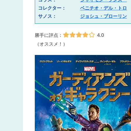
コレクター：　
ベニチオ・デル・トロ
サノス：　
ジョシュ・ブローリン
4.0
勝手に評点：
（オススメ！）