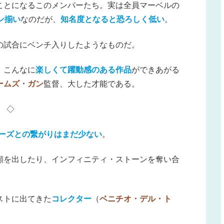
ことになるこのメンバーたち。実は全員マーベルの
ン揃い
なのだが、
知名度となると恐ろしく低い
。
の試合にベンチ入りしたようなものだ。
、こんなに
楽しくて躍動感のある作品
ができあがる
ームズ・ガン
監督、大した才能である。
◇
ーズとの繋がりはまだ少ない
。
顔を出したり、インフィニティ・ストーンを奪い合
ストに出てきた
コレクター
（
ベニチオ・デル・ト