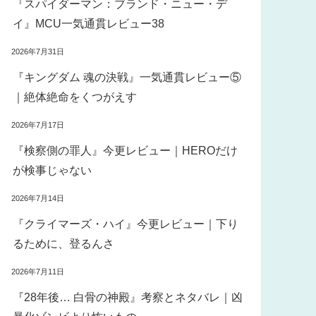
『スパイダーマン：ブランド・ニュー・デ
イ』MCU一気通貫レビュー38
2026年7月31日
『キングダム 魂の決戦』一気通貫レビュー⑤
｜絶体絶命をくつがえす
2026年7月17日
『検察側の罪人』今更レビュー｜HEROだけ
が検事じゃない
2026年7月14日
『クライマーズ・ハイ』今更レビュー｜下り
るために、登るんさ
2026年7月11日
『28年後… 白骨の神殿』考察とネタバレ｜凶