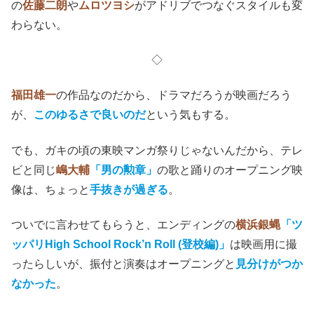
の
佐藤二朗
や
ムロツヨシ
がアドリブでつなぐスタイルも変
わらない。
◇
福田雄一
の作品なのだから、ドラマだろうが映画だろう
が、
このゆるさで良いのだ
という気もする。
でも、ガキの頃の東映マンガ祭りじゃないんだから、テレ
ビと同じ
嶋大輔
「男の勲章」
の歌と踊りのオープニング映
像は、ちょっと
手抜きが過ぎる
。
ついでに言わせてもらうと、エンディングの
横浜銀蝿
「ツ
ッパリHigh School Rock’n Roll (登校編)」
は映画用に撮
ったらしいが、振付と演奏はオープニングと
見分けがつか
なかった
。