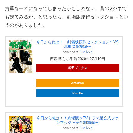
貴重な一本になってしまったかもしれない。昔のVシネで
も観てみるか。
と思ったら、劇場版原作セレクションとい
うのがありました。
今日から俺は！！劇場版原作セレクション〜VS
北根壊高校編〜
posted with
ヨメレバ
西森 博之 小学館 2020年07月10日
楽天ブックス
Amazon
Kindle
今日から俺は！！劇場版＆TVドラマ版公式ファ
ンブック〜完全制覇編〜
posted with
ヨメレバ