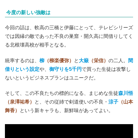
今度の新しい強敵は
今回の話は、軟高の三橋と伊藤にとって、テレビシリーズ
では因縁の敵であった不良の巣窟・開久高に間借りしてく
る北根壊高校が相手となる。
統率するのは、
柳
（柳楽優弥）
と
大嶽
（栄信）
の二人。
間
借りという設定
や、
御守りを5千円
で買った生徒は攻撃し
ないというビジネスプランはユニークだ。
そして、この不良たちの標的になる、まじめな生徒
森川悟
（泉澤祐希）
と、その従姉で剣道使いの不良・
涼子
（山本
舞香）
という新キャラも、新鮮味があってよい。