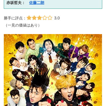
赤坂哲夫：　
佐藤二朗
3.0
勝手に評点：
（一見の価値はあり）