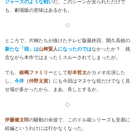
ジャーズのような戦い
だ。このシーンが見られただけで
も、劇場版の意味はあるかも。
◇
ところで、片桐たちが抜けたテレビ版最終回、開久高校の
新たな「頭」は
山﨑賢人
になったのでは
なかったか？ 残
念ながら本作ではまったくスルーされてしまったが。
でも、
銀蝿ファミリー
として
杉本哲太
がカメオ出演した
し、
今井
（仲野太賀）
にも今回はマヌケな役だけでなく見
せ場が多かったから、まあ、良しとするか。
◇
伊藤健太郎
の騒動の余波で、このドル箱シリーズも安易に
続編というわけには行かなくなった。