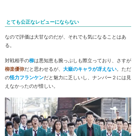
とても公正なレビューにならない
なので評価は大甘なのだが、それでも気になることはあ
る。
対戦相手の
柳
は悪知恵も腕っぷしも際立っており、さすが
柳楽優弥
だと思わせるが、
大嶽のキャラが冴えない
。ただ
の
怪力フランケン
だと魅力に乏しいし、ナンバー２には見
えなかったのが惜しい。