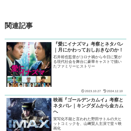
関連記事
『愛にイナズマ』考察とネタバレ
｜月にかわっておしおきなのか！
石井裕也監督がコロナ禍から今日に繋が
る現代社会を舞台に豪華キャストで描い
たファミリーヒストリー
2023.10.27
2024.12.10
映画『ゴールデンカムイ』考察と
ネタバレ｜キングダムから金カム
へ
実写化不能と言われた野田サトルの大ヒ
ットコミックを、山﨑賢人主演で堂々映
画化