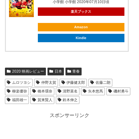
小学館 小学館 2020年07月10日頃
楽天ブックス
Amazon
Kindle
2020 映画レビュー
日本
青春
ムロツヨシ
仲野太賀
伊藤健太郎
佐藤二朗
柳楽優弥
橋本環奈
清野菜名
矢本悠馬
磯村勇斗
福田雄一
賀来賢人
鈴木伸之
スポンサーリンク