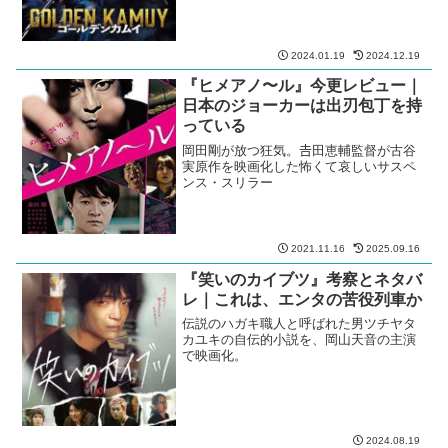
2024.01.19
2024.12.19
『ヒメアノ〜ル』今更レビュー｜
日本のジョーカーは出刃包丁を持
っている
岡田剛が放つ狂気。𠮷田恵輔監督が古谷
実原作を映画化した怖くて哀しいサスペ
ンス・スリラー
2021.11.16
2025.09.16
『笑いのカイブツ』考察とネタバ
レ｜これは、エンタの苦役列車か
伝説のハガキ職人と呼ばれた男ツチヤタ
カユキの自伝的小説を、岡山天音の主演
で映画化。
2024.08.19