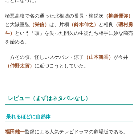
ことになった。
極悪高校で名の通った北根壊の番長・柳鋭次
（柳楽優弥）
と大嶽重弘
（栄信）
は、片桐
（鈴木伸之）
と相良
（磯村勇
斗）
という「頭」を失った開久の生徒たち相手に妙な商売
を始める。
一方その頃、怪しいスケバン・涼子
（山本舞香）
が今井
（仲野太賀）
に近づこうとしていた。
レビュー（まずはネタバレなし）
呆れるほどに自然体
福田雄一
監督による人気テレビドラマの劇場版である。