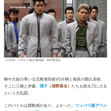
(C)2020「今日から俺は!!劇場版」製作委員会
柳や大嶽の率いる北根壊高校VS片桐と相良の開久高校、
そこに三橋と伊藤、
理子
（清野菜名）
たちも助太刀に入る
という大乱闘。
このバトルは躍動感があり、よかった。
ツッパリ版アベン