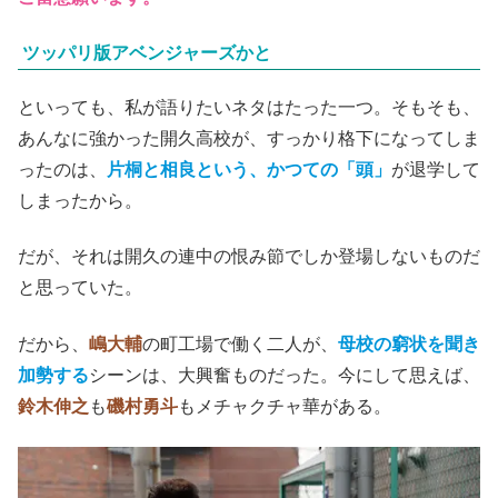
ツッパリ版アベンジャーズかと
といっても、私が語りたいネタはたった一つ。そもそも、
あんなに強かった開久高校が、すっかり格下になってしま
ったのは、
片桐と相良という、かつての「頭」
が退学して
しまったから。
だが、それは開久の連中の恨み節でしか登場しないものだ
と思っていた。
だから、
嶋大輔
の町工場で働く二人が、
母校の窮状を聞き
加勢する
シーンは、大興奮ものだった。今にして思えば、
鈴木伸之
も
磯村勇斗
もメチャクチャ華がある。