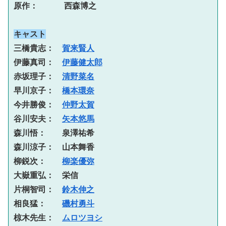
原作： 　　 西森博之
キャスト
三橋貴志：　
賀来賢人
伊藤真司：　
伊藤健太郎
赤坂理子：　
清野菜名
早川京子：　
橋本環奈
今井勝俊：　
仲野太賀
谷川安夫：　
矢本悠馬
森川悟：　　泉澤祐希
森川涼子：　山本舞香
柳鋭次：　　
柳楽優弥
大嶽重弘：　栄信
片桐智司：　
鈴木伸之
相良猛：　　
磯村勇斗
椋木先生：　
ムロツヨシ