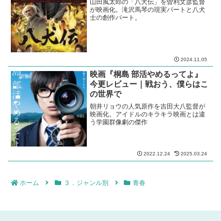
山田風太郎の「八犬伝」を曽利文彦監督
が映画化。滝沢馬琴の現実パートと八犬
士の創作パート。
2024.11.05
映画『桐島 部活やめるってよ』
今更レビュー｜戦おう、僕らはこ
の世界で
朝井リョウの人気原作を吉田大八監督が
映画化。アイドルのキラキラ映画とは違
う学園群像劇の傑作
2022.12.24
2025.03.24
ホーム
３．ジャンル別
青春