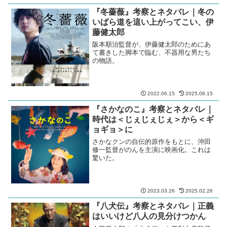
『冬薔薇』考察とネタバレ｜冬の
いばら道を這い上がってこい、伊
藤健太郎
阪本順治監督が、伊藤健太郎のためにあ
て書きした脚本で臨む、不器用な男たち
の物語。
2022.06.15
2025.06.15
『さかなのこ』考察とネタバレ｜
時代は＜じぇじぇじぇ＞から＜ギ
ョギョ＞に
さかなクンの自伝的原作をもとに、沖田
修一監督がのんを主演に映画化。これは
驚いた。
2023.03.26
2025.02.26
『八犬伝』考察とネタバレ｜正義
はいいけど八人の見分けつかん