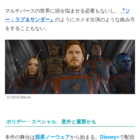
マルチバースの世界に頭を悩ませる必要もないし、
『ソ
ー：ラブ＆サンダー』
のようにカメオ出演のような絡み方
をすることもない。
(C)2023 Marvel
ホリデー・スペシャル、意外と重要かも
本作の舞台は
惑星ノーウェア
から始まる。
Disney+
で配信