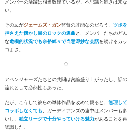
メンバーの活躍は相当数観ているが、不思議と飽きは来な
い。
その辺が
ジェームズ・ガン
監督の才能なのだろう。
ツボを
押さえた懐かし目のロックの選曲
と、メンバーたちのどん
な
危機的状況でも余裕綽々で当意即妙な会話
を続けるカッ
コよさ。
◇
アベンジャーズたちとの共闘は勿論盛り上がったし、話の
流れとして必然性もあった。
だが、こうして彼らの単体作品を改めて観ると、
無理して
コラボしなくても
、ガーディアンズの連中はメンバーも多
いし、
独立リーグで十分やっていける魅力
があることを再
認識した。