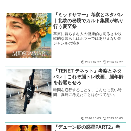
『ミッドサマー』考察とネタバレ
｜北欧の秘境でカルト集団が執り
行う夏至祭
草原に暮らす村人の健康的な明るさや牧
歌的な暮らしはホラーではありえない新
ジャンルの怖さ
2021.02.27
2026.02.27
『TENET テネット』考察とネタ
バレ｜これぞ脳トレ映画、脳年齢
を若返らせろ
時間を逆行することを、こんなに長い時
間、真剣に考えたことはかつてない。
2020.10.03
2025.05.03
『デューン砂の惑星PART2』考