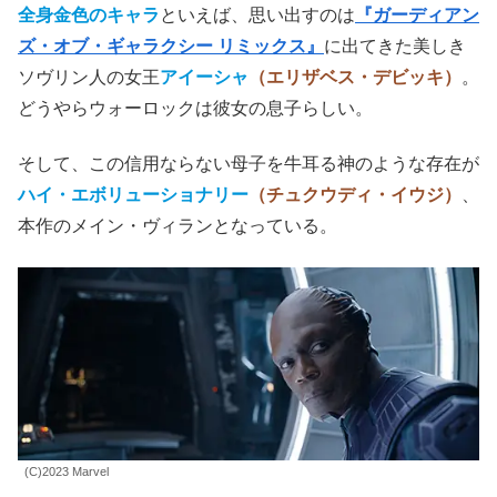
全身金色のキャラ
といえば、思い出すのは
『ガーディアン
ズ・オブ・ギャラクシー リミックス』
に出てきた美しき
ソヴリン人の女王
アイーシャ
（エリザベス・デビッキ）
。
どうやらウォーロックは彼女の息子らしい。
そして、この信用ならない母子を牛耳る神のような存在が
ハイ・エボリューショナリー
（チュクウディ・イウジ）
、
本作のメイン・ヴィランとなっている。
(C)2023 Marvel