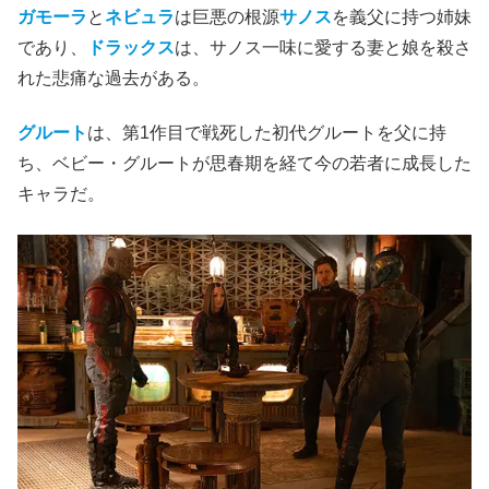
ガモーラ
と
ネビュラ
は巨悪の根源
サノス
を義父に持つ姉妹
であり、
ドラックス
は、サノス一味に愛する妻と娘を殺さ
れた悲痛な過去がある。
グルート
は、第1作目で戦死した初代グルートを父に持
ち、ベビー・グルートが思春期を経て今の若者に成長した
キャラだ。