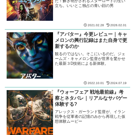
た！解き明かされるスターロードの生い
立ち。いいとこ独占の青い顔の男
2021.02.28
2026.02.01
『アバター』今更レビュー｜キャ
メロンの興行記録はまた自身で更
新するのか
観るのではない。そこにいるのだ。ジェ
ームズ・キャメロン監督が世界を驚かせ
た最新３D技術による新体験。
2022.10.01
2024.07.19
『ウォーフェア 戦地最前線』考
察とネタバレ｜リアルなサバゲー
体験する?
アレックス・ガーランド監督が、イラン
戦争を従軍者の記憶のみから再現した仮
想体験ムービー