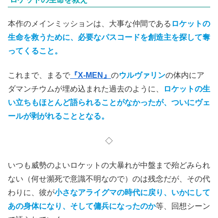
本作のメインミッションは、大事な仲間である
ロケットの
生命を救うために、必要なパスコードを創造主を探して奪
ってくること。
これまで、まるで
『X-MEN』
の
ウルヴァリン
の体内にア
ダマンチウムが埋め込まれた過去のように、
ロケットの生
い立ちもほとんど語られることがなかったが、ついにヴェ
ールが剥がれることとなる。
◇
いつも威勢のよいロケットの大暴れが中盤まで殆どみられ
ない（何せ瀕死で意識不明なので）のは残念だが、その代
わりに、彼が
小さなアライグマの時代
に戻り
、いかにして
あの身体になり、そして傭兵になったのか
等、回想シーン