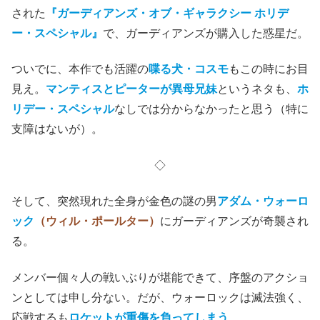
された
『ガーディアンズ・オブ・ギャラクシー ホリデ
ー・スペシャル』
で、ガーディアンズが購入した惑星だ。
ついでに、本作でも活躍の
喋る犬・コスモ
もこの時にお目
見え。
マンティスとピーターが異母兄妹
というネタも、
ホ
リデー・スペシャル
なしでは分からなかったと思う（特に
支障はないが）。
◇
そして、突然現れた全身が金色の謎の男
アダム・ウォーロ
ック
（ウィル・ポールター）
にガーディアンズが奇襲され
る。
メンバー個々人の戦いぶりが堪能できて、序盤のアクショ
ンとしては申し分ない。だが、ウォーロックは滅法強く、
応戦するも
ロケットが重傷を負ってしまう
。