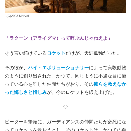
(C)2023 Marvel
「ラクーン（アライグマ）って呼ぶんじゃねえよ」
そう言い続けている
ロケット
だけが、天涯孤独だった。
その彼が、
ハイ・エボリューショナリー
によって実験動物
のように創り出された。かつて、同じように不遇な目に遭
っている心を許した仲間たちがおり、その
彼らを救えなか
った悔しさと憎しみ
が、今のロケットを鍛え上げた。
◇
ピーターを筆頭に、ガーディアンズの仲間たちが必死にな
ってロケットを救おうとし、そのロケットは、かつての自