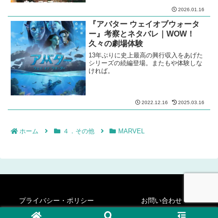
2026.01.16
『アバター ウェイオブウォータ
ー』考察とネタバレ｜WOW！
久々の劇場体験
13年ぶりに史上最高の興行収入をあげた
シリーズの続編登場。またもや体験しな
ければ。
2022.12.16
2025.03.16
ホーム
４．その他
MARVEL
プライバシー・ポリシー
お問い合わせ
© 2020-2026 シネフィリー・ステディ・ゴー！.