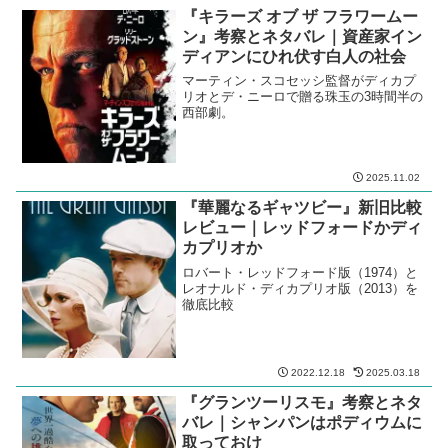
『キラーズ オブ ザ フラワームー
ン』考察とネタバレ｜資産家イン
ディアンにひれ伏す白人の社会
マーティン・スコセッシ監督がディカプ
リオとデ・ニーロで贈る珠玉の3時間半の
西部劇。
2025.11.02
『華麗なるギャツビー』新旧比較
レビュー｜レッドフォードかディ
カプリオか
ロバート・レッドフォード版（1974）と
レオナルド・ディカプリオ版（2013）を
徹底比較
2022.12.18
2025.03.18
『グランツーリスモ』考察とネタ
バレ｜シャンパンはポディウムに
取っておけ