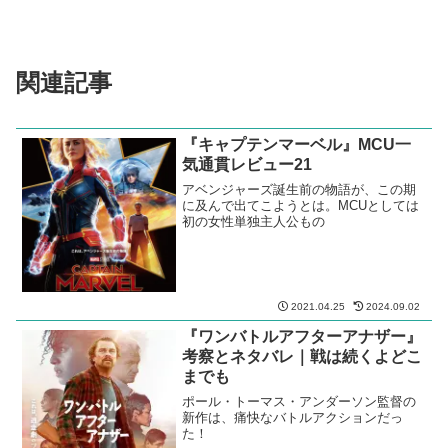
関連記事
『キャプテンマーベル』MCU一
気通貫レビュー21
アベンジャーズ誕生前の物語が、この期
に及んで出てこようとは。MCUとしては
初の女性単独主人公もの
2021.04.25
2024.09.02
『ワンバトルアフターアナザー』
考察とネタバレ｜戦は続くよどこ
までも
ポール・トーマス・アンダーソン監督の
新作は、痛快なバトルアクションだっ
た！