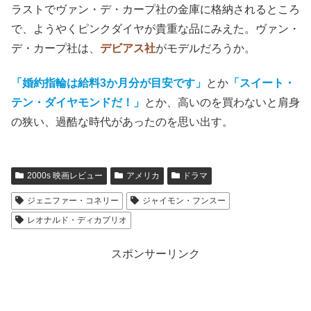
ラストでヴァン・デ・カープ社の金庫に格納されるところ
で、ようやくピンクダイヤが貴重な品にみえた。ヴァン・
デ・カープ社
は
、
デビアス社
がモデルだろうか。
「婚約指輪は給料3か月分が目安です」
とか
「スイート・
テン・ダイヤモンドだ！」
とか、高いのを買わないと肩身
の狭い、過酷な時代があったのを思い出す。
2000s 映画レビュー
アメリカ
ドラマ
ジェニファー・コネリー
ジャイモン・フンスー
レオナルド・ディカプリオ
スポンサーリンク