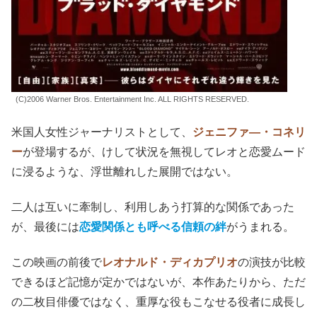
(C)2006 Warner Bros. Entertainment Inc. ALL RIGHTS RESERVED.
米国人女性ジャーナリストとして、
ジェニファ―・コネリ
ー
が登場するが、けして状況を無視してレオと恋愛ムード
に浸るような、浮世離れした展開ではない。
二人は互いに牽制し、利用しあう打算的な関係であった
が、最後には
恋愛関係とも呼べる信頼の絆
がうまれる。
この映画の前後で
レオナルド・ディカプリオ
の演技が比較
できるほど記憶が定かではないが、本作あたりから、ただ
の二枚目俳優ではなく、重厚な役もこなせる役者に成長し