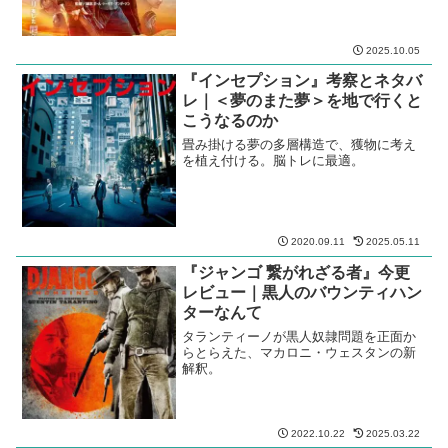
2025.10.05
『インセプション』考察とネタバ
レ｜＜夢のまた夢＞を地で行くと
こうなるのか
畳み掛ける夢の多層構造で、獲物に考え
を植え付ける。脳トレに最適。
2020.09.11
2025.05.11
『ジャンゴ 繋がれざる者』今更
レビュー｜黒人のバウンティハン
ターなんて
タランティーノが黒人奴隷問題を正面か
らとらえた、マカロニ・ウェスタンの新
解釈。
2022.10.22
2025.03.22