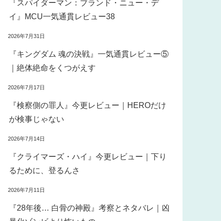
『スパイダーマン：ブランド・ニュー・デ
イ』MCU一気通貫レビュー38
2026年7月31日
『キングダム 魂の決戦』一気通貫レビュー⑤
｜絶体絶命をくつがえす
2026年7月17日
『検察側の罪人』今更レビュー｜HEROだけ
が検事じゃない
2026年7月14日
『クライマーズ・ハイ』今更レビュー｜下り
るために、登るんさ
2026年7月11日
『28年後… 白骨の神殿』考察とネタバレ｜凶