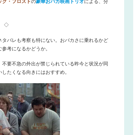
ック・フロスト
の
豪華おバカ映画トリオ
による、分
◇
ネタバレも考察も特にない。おバカさに乗れるかど
ご参考になるかどうか。
、不要不急の外出が禁じられている昨今と状況が同
いしたくなる向きにはおすすめ。