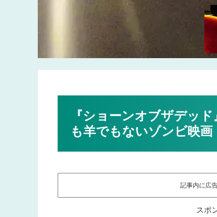
『ショーンオブザデッド
も羊でもないゾンビ映画
記事内に広
スポ