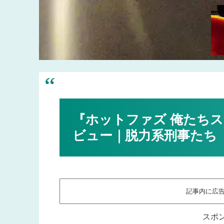
『ホットファズ 俺たち
ビュー｜脱力系刑事たち
記事内に広
スポ