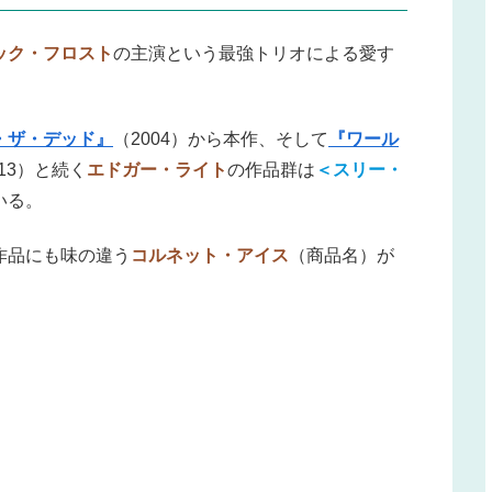
ック・フロスト
の主演という最強トリオによる愛す
・ザ・デッド』
（2004）から本作、そして
『ワール
013）と続く
エドガー・ライト
の作品群は
＜スリー・
いる。
作品にも味の違う
コルネット・アイス
（商品名）が