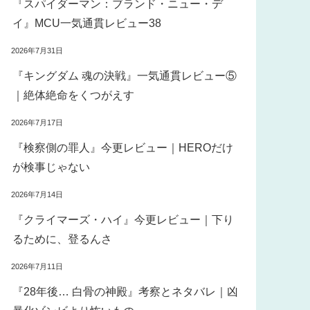
『スパイダーマン：ブランド・ニュー・デ
イ』MCU一気通貫レビュー38
2026年7月31日
『キングダム 魂の決戦』一気通貫レビュー⑤
｜絶体絶命をくつがえす
2026年7月17日
『検察側の罪人』今更レビュー｜HEROだけ
が検事じゃない
2026年7月14日
『クライマーズ・ハイ』今更レビュー｜下り
るために、登るんさ
2026年7月11日
『28年後… 白骨の神殿』考察とネタバレ｜凶