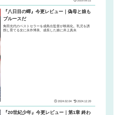
2025.05.22
『八日目の蟬』今更レビュー｜偽母と娘も
ブルースだ
角田光代のベストセラーを成島出監督が映画化。乳児を誘
拐し育てる女に永作博美、成長した娘に井上真央
2024.02.04
2024.12.20
『20世紀少年』今更レビュー｜第1章 終わ