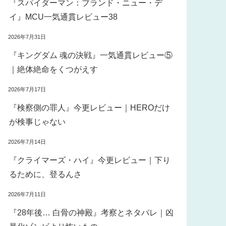
『スパイダーマン：ブランド・ニュー・デ
イ』MCU一気通貫レビュー38
2026年7月31日
『キングダム 魂の決戦』一気通貫レビュー⑤
｜絶体絶命をくつがえす
2026年7月17日
『検察側の罪人』今更レビュー｜HEROだけ
が検事じゃない
2026年7月14日
『クライマーズ・ハイ』今更レビュー｜下り
るために、登るんさ
2026年7月11日
『28年後… 白骨の神殿』考察とネタバレ｜凶