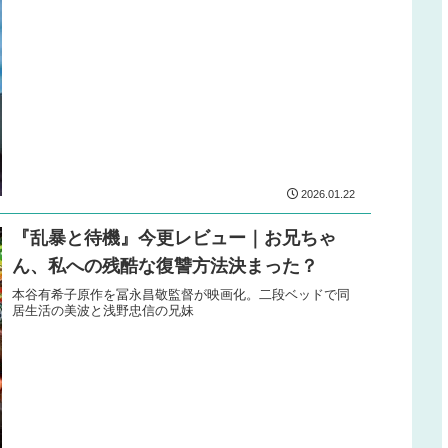
2026.01.22
『乱暴と待機』今更レビュー｜お兄ちゃ
ん、私への残酷な復讐方法決まった？
本谷有希子原作を冨永昌敬監督が映画化。二段ベッドで同
居生活の美波と浅野忠信の兄妹