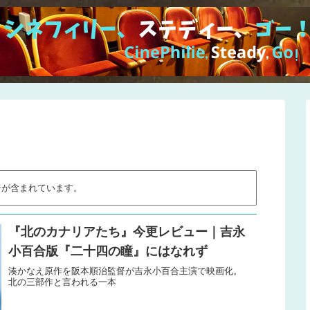
告が含まれています。
『北のカナリアたち』今更レビュー｜吉永
小百合版『二十四の瞳』にはなれず
湊かなえ原作を阪本順治監督が吉永小百合主演で映画化。
北の三部作と言われる一本