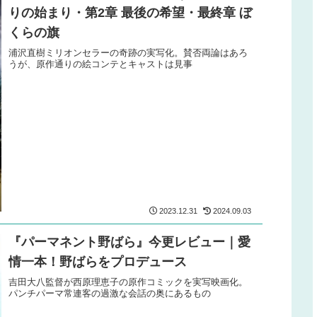
りの始まり・第2章 最後の希望・最終章 ぼ
くらの旗
浦沢直樹ミリオンセラーの奇跡の実写化。賛否両論はあろ
うが、原作通りの絵コンテとキャストは見事
2023.12.31
2024.09.03
『パーマネント野ばら』今更レビュー｜愛
情一本！野ばらをプロデュース
吉田大八監督が西原理恵子の原作コミックを実写映画化。
パンチパーマ常連客の過激な会話の奥にあるもの