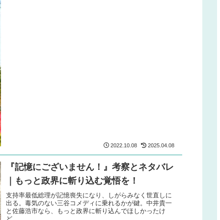
2022.10.08
2025.04.08
『記憶にございません！』考察とネタバレ
｜もっと政界に斬り込む覚悟を！
支持率最低総理が記憶喪失になり、しがらみなく世直しに
出る。毒気のない三谷コメディに乗れるかが鍵。中井貴一
と佐藤浩市なら、もっと政界に斬り込んでほしかったけ
ど。