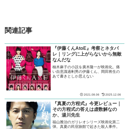
関連記事
『伊藤くんAtoE』考察とネタバ
レ｜リングに上がらないから無敵
なんだな
柚木麻子の小説を廣木隆一が映画化。痛
い自意識過剰男の伊藤くん、岡田将生の
あて書きとしか思えない
2021.08.06
2025.12.06
『真夏の方程式』今更レビュー｜
その方程式の答えは虚数解なの
か、湯川先生
福山雅治のガリレオシリーズ映画化第二
弾。真夏の民宿旅館で起きた殺人事件。