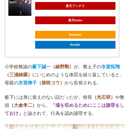
楽天ブックス
楽天kobo
Amazon
Kindle
小学校教諭の
薮下誠一
（綾野剛）
が、教え子の
氷室拓翔
（三浦綺羅）
にいじめのような体罰を繰り返していると、
母親の
氷室律子
（柴咲コウ）
から告発される。
薮下には身に覚えのない話だったが、校長
（光石研）
や教
頭
（大倉孝二）
から、
「場を収めるためにここは謝罪をし
ておけ」
と諭されて、行為を認め謝罪する。