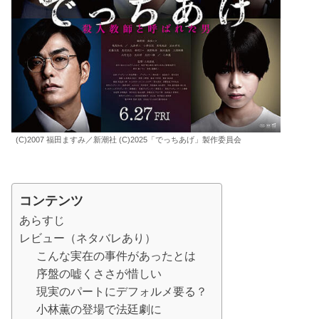
(C)2007 福田ますみ／新潮社 (C)2025「でっちあげ」製作委員会
コンテンツ
あらすじ
レビュー（ネタバレあり）
こんな実在の事件があったとは
序盤の嘘くささが惜しい
現実のパートにデフォルメ要る？
小林薫の登場で法廷劇に