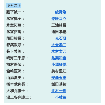
キャスト
薮下誠一：　　　　　　　　
綾野剛
氷室律子：　　　　　　　
柴咲コウ
氷室拓翔：　　　　　　　三浦綺羅
氷室拓馬：　　　　　　　迫田孝也
段田校長：　　　　　　　　
光石研
都築教頭：　　　　　　　
大倉孝二
薮下希美：　　　　　　　
木村文乃
鳴海三千彦：　　　　　　
亀梨和也
前村医師：　　　　　　　
小澤征悦
箱崎医師：　　　　　　　美村里江
山添夏美：　　　　　　　
安藤玉恵
橋本裁判長：　　　　　　飯田基祐
大和弁護士：　　　　　　
北村一輝
湯上谷弁護士：　　　　　　
小林薫