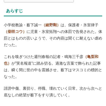
あらすじ
小学校教諭・薮下誠一
（綾野剛）
は、保護者・氷室律子
（柴咲コウ）
に児童・氷室拓翔への体罰で告発された。体
罰とはものの言いようで、その内容は聞くに耐えない虐め
だった。
これを嗅ぎつけた週刊春報の記者・鳴海三千彦
（亀梨和
也）
が”実名報道”に踏み切る。過激な言葉で飾られた記事
は、瞬く間に世の中を震撼させ、薮下はマスコミの標的と
なった。
誹謗中傷、裏切り、停職、壊れていく日常。次から次へと
底なしの絶望が薮下をすり潰していく。