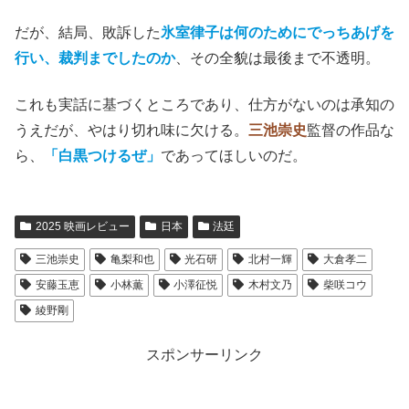
だが、結局、敗訴した
氷室律子は何のためにでっちあげを
行い、裁判までしたのか
、その全貌は最後まで不透明。
これも実話に基づくところであり、仕方がないのは承知の
うえだが、やはり切れ味に欠ける。
三池崇史
監督の作品な
ら、
「白黒つけるぜ」
であってほしいのだ。
2025 映画レビュー
日本
法廷
三池崇史
亀梨和也
光石研
北村一輝
大倉孝二
安藤玉恵
小林薫
小澤征悦
木村文乃
柴咲コウ
綾野剛
スポンサーリンク