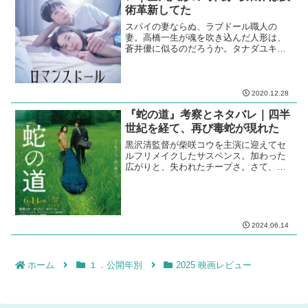
術革新してた
スパイの妻ならぬ、ラブドール職人の
妻。高橋一生が魂を吹き込んだ人形は、
蒼井優に似るのだろうか。タナダユキ監
督自身が書いた原作小説を満を持して映
画化。
2020.12.28
『蛇の道』考察とネタバレ｜四半
世紀を経て、再び毒蛇が現れた
黒沢清監督が柴咲コウを主演に迎えてセ
ルフリメイクしたサスペンス。加わった
広がりと、失われたチープさ。さて、ど
う見るか。
2024.06.14
ホーム
１．公開年別
2025 映画レビュー