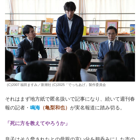
(C)2007 福田ますみ／新潮社 (C)2025「でっちあげ」製作委員会
それはまず地方紙で匿名扱いで記事になり、続いて週刊春
報の記者・
鳴海
（亀梨和也）
が実名報道に踏み切る。
「死に方を教えてやろうか」
息子はそう脅されたとの
母親の言い分を鵜呑みにした市の