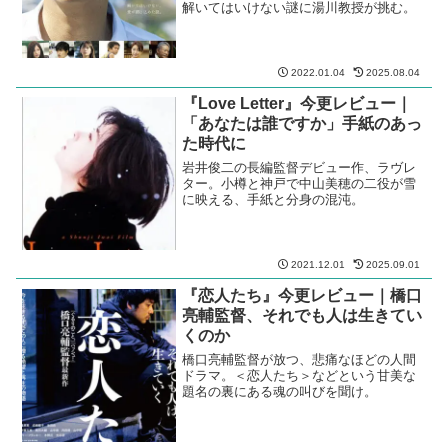
解いてはいけない謎に湯川教授が挑む。
2022.01.04
2025.08.04
『Love Letter』今更レビュー｜
「あなたは誰ですか」手紙のあっ
た時代に
岩井俊二の長編監督デビュー作、ラヴレ
ター。小樽と神戸で中山美穂の二役が雪
に映える、手紙と分身の混沌。
2021.12.01
2025.09.01
『恋人たち』今更レビュー｜橋口
亮輔監督、それでも人は生きてい
くのか
橋口亮輔監督が放つ、悲痛なほどの人間
ドラマ。＜恋人たち＞などという甘美な
題名の裏にある魂の叫びを聞け。