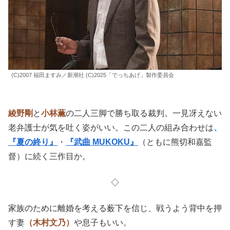
(C)2007 福田ますみ／新潮社 (C)2025「でっちあげ」製作委員会
綾野剛
と
小林薫
の二人三脚で勝ち取る裁判。一見冴えない
老弁護士が気を吐く姿がいい。この二人の組み合わせは
、
『夏の終り』
・
『武曲 MUKOKU』
（ともに熊切和嘉監
督）に続く三作目か。
◇
家族のために離婚を考える薮下を信じ、戦うよう背中を押
す妻
（木村文乃）
や息子もいい。