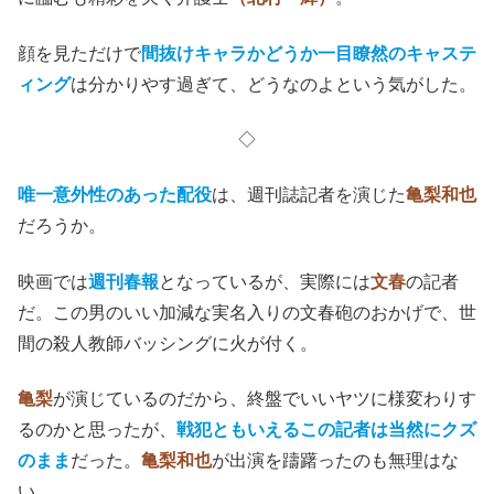
顔を見ただけで
間抜けキャラかどうか一目瞭然のキャステ
ィング
は分かりやす過ぎて、どうなのよという気がした。
◇
唯一意外性のあった配役
は、週刊誌記者を演じた
亀梨和也
だろうか。
映画では
週刊春報
となっているが、実際には
文春
の記者
だ。この男のいい加減な実名入りの文春砲のおかげで、世
間の殺人教師バッシングに火が付く。
亀梨
が演じているのだから、終盤でいいヤツに様変わりす
るのかと思ったが、
戦犯ともいえるこの記者は当然にクズ
のまま
だった。
亀梨和也
が出演を躊躇ったのも無理はな
い。