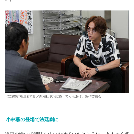
(C)2007 福田ますみ／新潮社 (C)2025「でっちあげ」製作委員会
小林薫の登場で法廷劇に