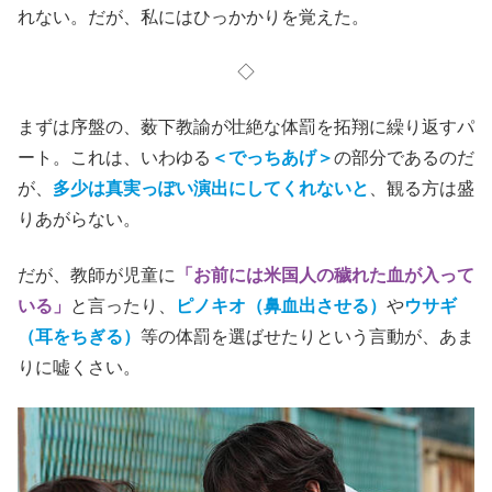
れない。だが、私にはひっかかりを覚えた。
◇
まずは序盤の、薮下教諭が壮絶な体罰を拓翔に繰り返すパ
ート。これは、いわゆる
＜でっちあげ＞
の部分であるのだ
が、
多少は真実っぽい演出にしてくれないと
、観る方は盛
りあがらない。
だが、教師が児童に
「お前には米国人の穢れた血が入って
いる」
と言ったり、
ピノキオ（鼻血出させる）
や
ウサギ
（耳をちぎる）
等の体罰を選ばせたりという言動が、あま
りに嘘くさい。