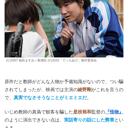
(C)2007 福田ますみ／新潮社 (C)2025「でっちあげ」製作委員会
原作だと教師がどんな人物か予備知識がないので、つい騙
されてしまったが、映画では主演の
綾野剛
がこれを言うの
で、
真実でなさそうなことがミエミエだ
。
いじめ教師の真偽で観客を騙した
是枝裕和
監督の
『怪物』
のように演出できない点は、
実話寄りの話にした弊害
とい
える。