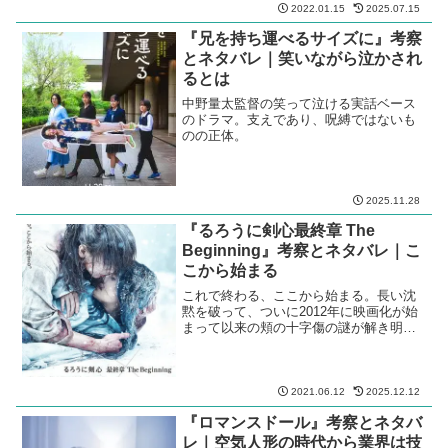
2022.01.15
2025.07.15
『兄を持ち運べるサイズに』考察
とネタバレ｜笑いながら泣かされ
るとは
中野量太監督の笑って泣ける実話ベース
のドラマ。支えであり、呪縛ではないも
のの正体。
2025.11.28
『るろうに剣心最終章 The
Beginning』考察とネタバレ｜こ
こから始まる
これで終わる、ここから始まる。長い沈
黙を破って、ついに2012年に映画化が始
まって以来の頬の十字傷の謎が解き明か
される。
2021.06.12
2025.12.12
『ロマンスドール』考察とネタバ
レ｜空気人形の時代から業界は技