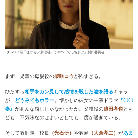
(C)2007 福田ますみ／新潮社 (C)2025「でっちあげ」製作委員会
まず、児童の母親役の
柴咲コウ
が怖すぎる。
ひたすら
相手をガン見して感情を殺した嘘を語る
キャラ
が、
どうみてもホラー
。懐かしの彼女の主演ドラマ
『〇〇
妻』
があんな感じじゃなかったか。父親役の
迫田孝也
とも
ども、不気味なのはよいとしても、度が過ぎている。
そして教師陣。校長
（光石研）
や教頭
（大倉孝二）
が
あま