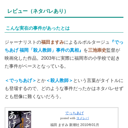
レビュー（ネタバレあり）
こんな実在の事件があったとは
ジャーナリストの
福田ますみ
によるルポルタージュ
『でっ
ちあげ 福岡「殺人教師」事件の真相』
を
三池崇史
監督が
映画化した作品。2003年に実際に福岡市の小学校で起き
た事件がベースとなっている。
＜でっちあげ＞
とか
＜殺人教師＞
という言葉がタイトルに
も登場するので、どのような事件だったかはネタバレせず
とも想像に難くないだろう。
でっちあげ
posted with
ヨメレバ
福田 ますみ 新潮社 2010年01月