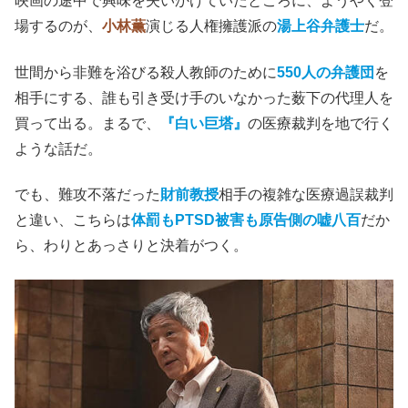
映画の途中で興味を失いかけていたところに、ようやく登
場するのが、
小林薫
演じる人権擁護派の
湯上谷弁護士
だ。
世間から非難を浴びる殺人教師のために
550人の弁護団
を
相手にする、誰も引き受け手のいなかった薮下の代理人を
買って出る。まるで、
『白い巨塔』
の医療裁判を地で行く
ような話だ。
でも、難攻不落だった
財前教授
相手の複雑な医療過誤裁判
と違い、こちらは
体罰もPTSD被害も原告側の嘘八百
だか
ら、わりとあっさりと決着がつく。