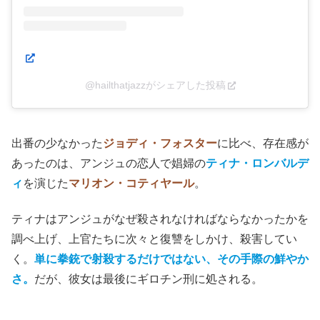
@hailthatjazzがシェアした投稿
出番の少なかった
ジョディ・フォスター
に比べ、存在感が
あったのは、アンジュの恋人で娼婦の
ティナ・ロンバルデ
ィ
を演じた
マリオン・コティヤール
。
ティナはアンジュがなぜ殺されなければならなかったかを
調べ上げ、上官たちに次々と復讐をしかけ、殺害してい
く。
単に拳銃で射殺するだけではない、その手際の鮮やか
さ。
だが、彼女は最後にギロチン刑に処される。