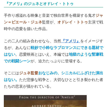
『アメリ』のジュネとオドレイ・トトゥ
手作り感溢れる映像と音楽で独自世界を構築する鬼才
ジャ
ン＝ピエール・ジュネ
監督が、
オドレイ・トトゥ
主演で戦
時中の恋愛を描いた作品。
この二人の組み合わせなら、当然
『アメリ』
をイメージす
るが、あんなに
軽妙で小粋なラブロマンスにできる題材で
はない
。恋愛映画とはいえ、本編では
地獄のような塹壕戦
での戦闘シーン
が、迫力たっぷりに登場する。
そこには
ジュネ監督
おなじみの、シニカルにふざけた演出
はない。
ただ悲惨な戦争と、大切なひとと引き裂かれた者
たちの悲哀が描かれている。