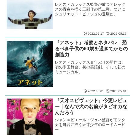
レオス・カラックス監督が放つアレック
スの青春を描く三部作の第二弾。ついに
ジュリエット・ビノシュの登場だ。
2022.05.17
2025.05.17
『アネット』考察とネタバレ｜恐
るべき子供の60歳を過ぎてからの
創造力
レオス・カラックス９年ぶりの新作は、
初の米国舞台、初の英語劇、そして初の
ミュージカル。
2022.05.01
2025.05.01
『天才スピヴェット』今更レビュ
ー｜なんで犬の名前がタピオカな
んだろう
ジャン＝ピエール・ジュネ監督がモンタ
ナを舞台に描く天才少年のロードムービ
ー