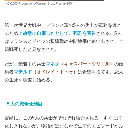
(C)2003 Productions-Warner Bros. France 2004
第一次世界大戦中、フランス軍の5人の兵士が軍務を逃れ
るために
故意に自傷したとして、死刑を宣告
される。5人
はフランスとドイツの塹壕戦の中間地帯に追い出され、全
員戦死したと見なされた。
だが、最若手の兵士
マネク
（ギャスパー・ウリエル）
の婚
約者
マチルド
（オドレイ・トトゥ）
は希望を捨てず、恋人
の生死を調査し始める。
５人の戦争死刑囚
冒頭に、この5人の兵士がそれぞれ紹介される。すぐに消
化しきれないが、物語が進むなかで生前のエピソードがふ