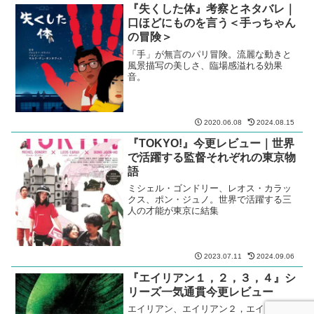
『失くした体』考察とネタバレ｜
口ほどにものを言う＜手っちゃん
の冒険＞
「手」が無言のパリ冒険。流麗な動きと
風景描写の美しさ、臨場感溢れる効果
音。
2020.06.08
2024.08.15
『TOKYO!』今更レビュー｜世界
で活躍する監督それぞれの東京物
語
ミシェル・ゴンドリー、レオス・カラッ
クス、ポン・ジュノ。世界で活躍する三
人の才能が東京に結集
2023.07.11
2024.09.06
『エイリアン１，２，３，４』シ
リーズ一気通貫今更レビュー
エイリアン、エイリアン２，エイリアン