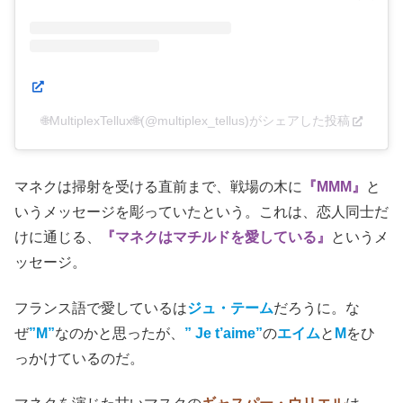
🌐MultiplexTellux🌐(@multiplex_tellus)がシェアした投稿
マネクは掃射を受ける直前まで、戦場の木に
『MMM』
と
いうメッセージを彫っていたという。これは、恋人同士だ
けに通じる、
『マネクはマチルドを愛している』
というメ
ッセージ。
フランス語で愛しているは
ジュ・テーム
だろうに。な
ぜ
”M”
なのかと思ったが、
” Je t’aime”
の
エイム
と
M
をひ
っかけているのだ。