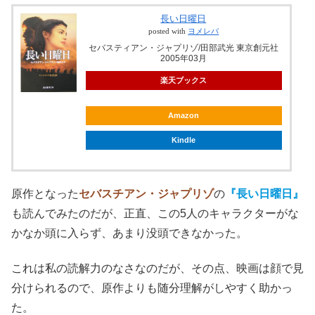
長い日曜日
posted with
ヨメレバ
セバスティアン・ジャプリゾ/田部武光 東京創元社
2005年03月
楽天ブックス
Amazon
Kindle
原作となった
セバスチアン・ジャプリゾ
の
『長い日曜日』
も読んでみたのだが、正直、この5人のキャラクターがな
かなか頭に入らず、あまり没頭できなかった。
これは私の読解力のなさなのだが、その点、映画は顔で見
分けられるので、原作よりも随分理解がしやすく助かっ
た。