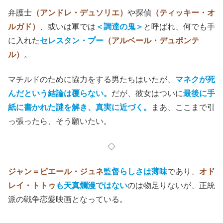
弁護士
（アンドレ・デュソリエ）
や探偵
（ティッキー・オ
ルガド）
、或いは軍では
＜調達の鬼＞
と呼ばれ、何でも手
に入れた
セレスタン・プー
（アルベール・デュポンテ
ル）
。
マチルドのために協力をする男たちはいたが、
マネクが死
んだという結論は覆らない。
だが、彼女はついに
最後に手
紙に書かれた謎を解き、真実に近づく。
まあ、ここまで引
っ張ったら、そう願いたい。
◇
ジャン＝ピエール・ジュネ
監督らしさは薄味
であり、
オド
レイ・トトゥ
も天真爛漫ではない
のは物足りないが、正統
派の戦争恋愛映画となっている。