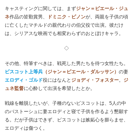
キャスティングに関しては、まず
ジャン＝ピエール・ジュ
ネ
作品の皆勤賞男、
ドミニク・ピノン
が、両親を子供の頃
に亡くしたマチルドの親代わりの伯父役で出演。彼だけ
は、シリアスな映画でも相変わらずのおとぼけキャラ。
◇
その他、特筆すべきは、戦死した男たちを待つ女性たち。
ビスコット上等兵
（ジャン＝ピエール・ダルッサン）
の妻
エロディ・ゴルド
役にはなんと
ジョディ・フォスター
。
ジ
ュネ監督
に心酔して出演を希望したとか。
戦線を離脱したいが、子種のないビスコットは、5人の中
のバストーシュに妻エロディと寝て子供を作るよう懇願す
る。だが子供はできず、ビスコットは嫉妬心を膨らませ、
エロディは傷つく。