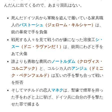
んだんに出てくるので、あまり混乱はない。
死んだドイツ兵から軍靴を盗んで履いている家具職
人の
バストーシュ
（ジェローム・キルシャー）
は、
銃の暴発で手を負傷
戦死する人々を見て戦うのが嫌になった溶接工
シ・
スー
（ドニ・ラヴァンだ！）
は、銃筒にわざと手を
あて火傷
誰よりも勇敢な農民の
ノートルダム
（クロヴィス・
コルニアック）
と、コルシカ人の
アンジュ
（ドミニ
ク・ベテンフェルド）
は互いの手を撃ち合って戦い
を拒否
そしてマチルドの恋人
マネク
は、塹壕で煙草を持っ
た手をわざと上に挙げ、ドイツ兵に自分の手を撃た
せた罪で捕まる