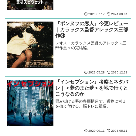
2023.07.17
2024.09.04
『ポンヌフの恋人』今更レビュー
｜カラックス監督アレックス三部
作③
レオス・カラックス監督のアレックス三
部作堂々の完結編。
2022.05.28
2025.12.28
『インセプション』考察とネタバ
レ｜＜夢のまた夢＞を地で行くと
こうなるのか
畳み掛ける夢の多層構造で、獲物に考え
を植え付ける。脳トレに最適。
2020.09.11
2025.05.11