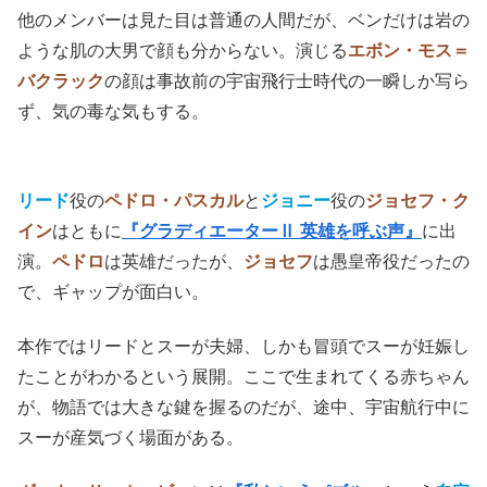
他のメンバーは見た目は普通の人間だが、ベンだけは岩の
ような肌の大男で顔も分からない。演じる
エボン・モス＝
バクラック
の顔は事故前の宇宙飛行士時代の一瞬しか写ら
ず、気の毒な気もする。
リード
役の
ペドロ・パスカル
と
ジョニー
役の
ジョセフ・ク
イン
はともに
『グラディエーターⅡ 英雄を呼ぶ声』
に出
演。
ペドロ
は英雄だったが、
ジョセフ
は愚皇帝役だったの
で、ギャップが面白い。
本作ではリードとスーが夫婦、しかも冒頭でスーが妊娠し
たことがわかるという展開。ここで生まれてくる赤ちゃん
が、物語では大きな鍵を握るのだが、途中、宇宙航行中に
スーが産気づく場面がある。