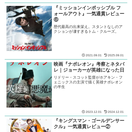
『ミッションインポッシブル フ
ォールアウト』一気通貫レビュー
⑥
歴代最高の出来栄え。スタントなしのア
クションが凄すぎるトム・クルーズ。
2021.09.01
2025.09.01
映画『ナポレオン』考察とネタバ
レ｜ジョーカーが英雄になった日
リドリー・スコット監督がホアキン・フ
ェニックスの主演で描く英雄ナポレオン
の半生
2023.12.01
2024.12.01
『キングスマン・ゴールデンサー
クル』一気通貫レビュー②