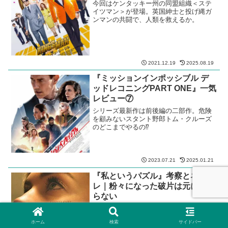
今回はケンタッキー州の同盟組織＜ステ
イツマン＞が登場。英国紳士と投げ縄ガ
ンマンの共闘で、人類を救えるか。
2021.12.19
2025.08.19
『ミッションインポッシブル デ
ッドレコニングPART ONE』一気
レビュー⑦
シリーズ最新作は前後編の二部作。危険
を顧みないスタント野郎トム・クルーズ
のどこまでやるの⁉
2023.07.21
2025.01.21
『私というパズル』考察とネタバ
レ｜粉々になった破片は元には戻
らない
前半20分を超える自宅出産の長回しワン
カットがずっしり重い。粉々になった破
ホーム
検索
サイドバー
片は、元には戻らない。ヴァネッサ・カ