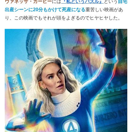
ヴァネッサ・カービー
には
『私というパズル』
という
自宅
出産シーンに20分もかけて死産になる
重苦しい映画があ
り、この映画でもそれが頭をよぎるのでヒヤヒヤした。