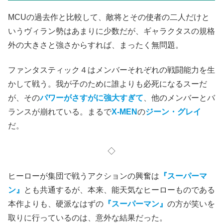
MCUの過去作と比較して、敵将とその使者の二人だけと
いうヴィラン勢はあまりに少数だが、ギャラクタスの規格
外の大きさと強さからすれば、まったく無問題。
ファンタスティック４はメンバーそれぞれの戦闘能力を生
かして戦う。我が子のために誰よりも必死になるスーだ
が、その
パワーがさすがに強大すぎて
、他のメンバーとバ
ランスが崩れている。まるで
X-MEN
の
ジーン・グレイ
だ。
◇
ヒーローが集団で戦うアクションの興奮は
『スーパーマ
ン』
とも共通するが、本来、能天気なヒーローものである
本作よりも、硬派なはずの
『スーパーマン』
の方が笑いを
取りに行っているのは、意外な結果だった。