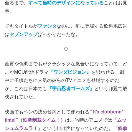
至るまで、
すべて当時のデザインになっている
ことはお見
事。
でもタイトルが
ファンタ
なのに、町に登場する飲料系広告
は
セブンアップ
ばっかりだったな。
◇
画質や色調までもがクラシックな風合いになっていて、ど
こかMCU配信ドラマ
『ワンダビジョン』
を思わせる。劇
中に子供たちに人気の彼らのTVアニメも登場するのだ
が、これは日本でも
『宇宙忍者ゴームズ』
という邦題で放
映されていた。
映画でもベンの決め台詞として使われる
” It’s clobberin’
time!”（鉄拳制裁タイム！）
は、当時のアニメでは
「ムッ
シュムラムラ！」
という掛け声になっていたのだ。
「鉄拳