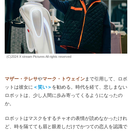
スマホだけではない。
チャオは年齢を重ね、
大同
のスーパ
ーでレジ係をしている。
仕事を終え帰宅しようとするチャオに、日本でもよく見か
ける丸っこい接客ロボットが話しかける、
「悲しそうに見
えますね」
と。