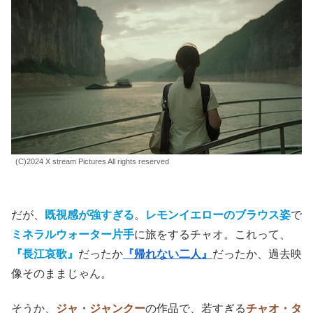
2006年
、チャオは戻らないビンを探して15時間をかけ、
古都、長江の
奉節
を訪れる。雄大な川の流れと行き交う
船。そして巨大な
三峡ダム建設
により水底に沈む運命にあ
る、近代的な都市のもの悲しい町並み。
長江に三峡ダムとくれば、
ジャ・ジャンクー
監督のホーム
グラウンドに戻ってきたようで、慌ただしく喧騒の大同に
比べると、ゆっくりとした時間の流れが心地よい。