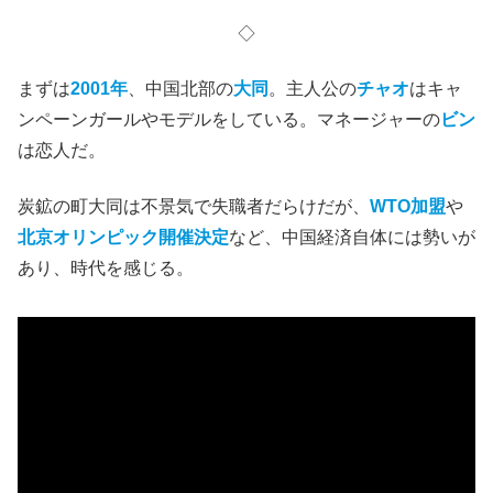
レビュー（まずはネタバレなし）
2001年、大同
新世紀の幕開けから始まる映画ではあるが、
『新世紀ロマ
ンティクス』
の邦題から想像される甘ったるい男女の話で
はない。原題や英題
『風流一代/ Caught by the Tides』
の方が、ヒリヒリするような大人の男女の関係を言い表し
ている。
◇
まずは
2001年
、中国北部の
大同
。主人公の
チャオ
はキャ
ンペーンガールやモデルをしている。マネージャーの
ビン
は恋人だ。