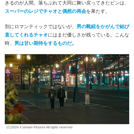
(C)2024 X stream Pictures All rights reserved
マザー・テレサ
や
マーク・トウェイン
まで引用して、ロボ
ットは彼女に
＜笑い＞
を勧める。時代を経て、悲しまない
ロボットは、少し人間に歩み寄ってくるようになったの
か。
ロボットはマスクをするチャオの表情が読めなかったけれ
ど、時を隔てても眉と眼差しだけでかつての恋人を認識で
きるのが人間。落ちぶれて大同に舞い戻ってきたビンは、
スーパーのレジでチャオと偶然の再会
を果たす。
別にロマンティックではないが、
男の靴紐をかがんで結び
直してくれるチャオ
にはまだ優しさが残っている。こんな
時、
男は甘い期待をするものだ。