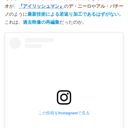
(C)2024 X stream Pictures All rights reserved
だが、
既視感が強すぎる
。
レモンイエローのブラウス姿
で
ミネラルウォーター片手
に旅をするチャオ。これって、
『長江哀歌』
だったか
『帰れない二人』
だったか、過去映
像そのままじゃん。
そうか、
ジャ・ジャンクー
の作品で、若すぎる
チャオ・タ
オ
が、
『アイリッシュマン』
の
デ・ニーロ
や
アル・パチー
ノ
のように
最新技術による若返り加工であるはずがない。
これは、
過去映像の再編集
だったのか。