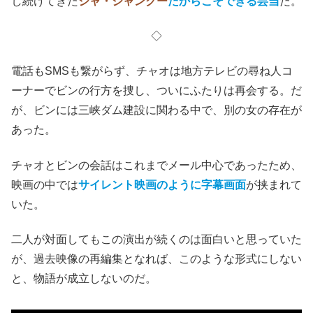
藝文青｜𝐚𝐬 𝐚𝐫𝐭𝐢𝐬𝐭𝐢𝐜 𝐚𝐬 𝐲𝐨𝐮｜文化藝術雜誌(@asartisticasyou)がシェアした投稿
この辺で、ようやく私は真相にたどり着いた。実際には、
過去作品で未使用だった膨大なストックから選び抜いたと
いうことらしい。
新世紀の始めからの
男女の25年の隔たりを描く
ことな
ど、過去作に長年
チャオ・タオ
と
リー・チュウビン
を起用
し続けてきた
ジャ・ジャンクー
だからこそできる芸当
だ。
◇
電話もSMSも繋がらず、チャオは地方テレビの尋ね人コ
ーナーでビンの行方を捜し、ついにふたりは再会する。だ
が、ビンには三峡ダム建設に関わる中で、別の女の存在が