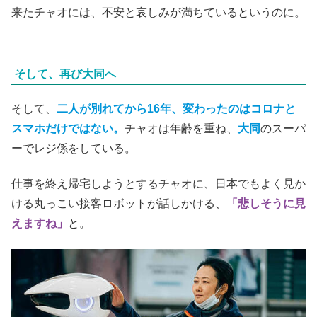
(C)2024 X stream Pictures All rights reserved
2006年の奉節でチャオが食堂のスクリーンで見た映像で
は、
「これからはロボットの時代。私たちと新しい世紀を
始めましょう」
と、明るい未来が謳われる。
「私の利点は、悲しまないこと」
と
自慢げに語りかけるロ
ボットの映像はどこか冷徹
だ。ビンを追いかけて辺境まで
来たチャオには、不安と哀しみが満ちているというのに。
そして、再び大同へ
そして、
二人が別れてから16年、変わったのはコロナと