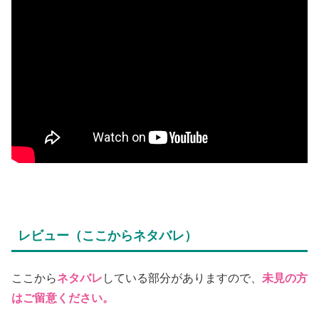
あった。
チャオとビンの会話はこれまでメール中心であったため、
映画の中では
サイレント映画のように字幕画面
が挟まれて
いた。
二人が対面してもこの演出が続くのは面白いと思っていた
が、過去映像の再編集となれば、このような形式にしない
と、物語が成立しないのだ。