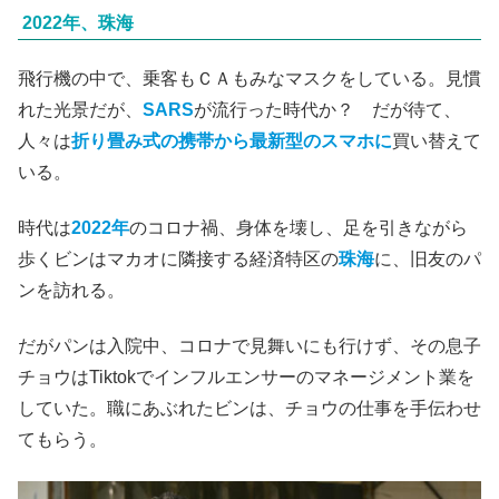
レビュー（ここからネタバレ）
ここから
ネタバレ
している部分がありますので、
未見の方
はご留意ください。
2022年、珠海
飛行機の中で、乗客もＣＡもみなマスクをしている。見慣
れた光景だが、
SARS
が流行った時代か？ だが待て、
人々は
折り畳み式の携帯から最新型のスマホに
買い替えて
いる。