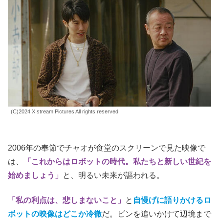
時代は
2022年
のコロナ禍、身体を壊し、足を引きながら
歩くビンはマカオに隣接する経済特区の
珠海
に、旧友のパ
ンを訪れる。
だがパンは入院中、コロナで見舞いにも行けず、その息子
チョウはTiktokでインフルエンサーのマネージメント業を
していた。職にあぶれたビンは、チョウの仕事を手伝わせ
てもらう。