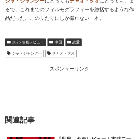
確かに、チャオは同僚に走る予定があるとは言っていたも
のの、これは痛快だった。
二人がよりを戻すよりも、断然
ジャ・ジャンクー
らしい
し、映像のインパクトも素晴らしい。新世紀で激変を遂げ
た中国社会の中で、チャオもまた、
男との過去を引きずる
ことなく、逞しく笑みを湛えて、日々を生き抜いている
。
◇
ジャ・ジャンクー
にとっても
チャオ・タオ
にとっても、ま
るで、これまでのフィルモグラフィーを総括するような作
品だった。このふたりにしか撮れない一本。
2025 映画レビュー
中国
恋愛
ジャ・ジャンクー
チャオ・タオ