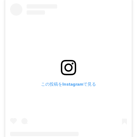
謳歌しているように見えたが、ある日、ビンは一旗揚げる
ためにチャオにSMSを残して大同を去ってしまう。
基本、予備知識を何も持たずに映画を観に行ってしまう派
の私は、
チャオ
を演じている女優は
ジャ・ジャンクー
監督
の妻にしてミューズである
チャオ・タオ
に見えた。
でも、
さすがに若すぎる
。
よくぞ、ここまで若い頃の彼女
に似た女優を見つけてきたものだ。
そう感心していた。