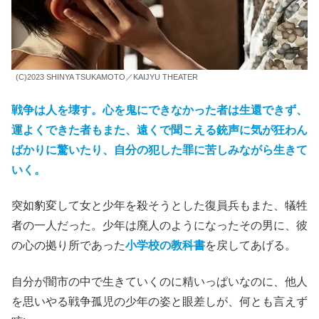
(C)2023 SHINYA TSUKAMOTO／KAIJYU THEATER
戦争は人を壊す。心を鬼にできなかった者は生還できず、
運よくできた者もまた、遠くで聞こえる銃声に気が狂わん
ばかりに驚いたり、自分の犯した罪に苦しみながら生きて
いく。
突如豹変して女と少年を殺そうとした復員兵もまた、犠牲
者の一人だった。少年は廃人のようになったその男に、彼
の心の拠り所であった
小学校の教科書
を戻してあげる。
自分が闇市の中で生きていくのに精いっぱいなのに、他人
を思いやる戦争孤児の少年の姿と眼差しが、何とも言えず