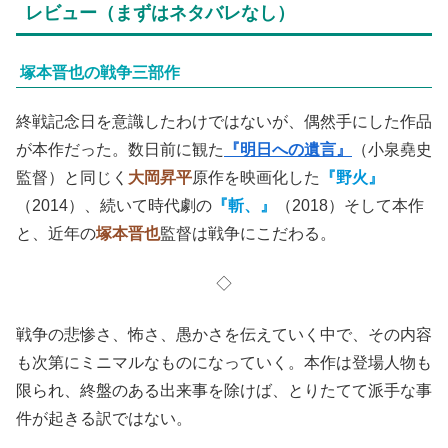
レビュー（まずはネタバレなし）
塚本晋也の戦争三部作
終戦記念日を意識したわけではないが、偶然手にした作品
が本作だった。数日前に観た
『明日への遺言』
（小泉堯史
監督）と同じく
大岡昇平
原作を映画化した
『野火』
（2014）、続いて時代劇の
『斬、』
（2018）そして本作
と、近年の
塚本晋也
監督は戦争にこだわる。
◇
戦争の悲惨さ、怖さ、愚かさを伝えていく中で、その内容
も次第にミニマルなものになっていく。本作は登場人物も
限られ、終盤のある出来事を除けば、とりたてて派手な事
件が起きる訳ではない。