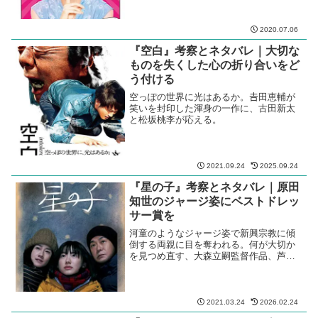
け。
2020.07.06
『空白』考察とネタバレ｜大切な
ものを失くした心の折り合いをど
う付ける
空っぽの世界に光はあるか。𠮷田恵輔が
笑いを封印した渾身の一作に、古田新太
と松坂桃李が応える。
2021.09.24
2025.09.24
『星の子』考察とネタバレ｜原田
知世のジャージ姿にベストドレッ
サー賞を
河童のようなジャージ姿で新興宗教に傾
倒する両親に目を奪われる。何が大切か
を見つめ直す、大森立嗣監督作品、芦田
愛菜久々の主演映画。
2021.03.24
2026.02.24