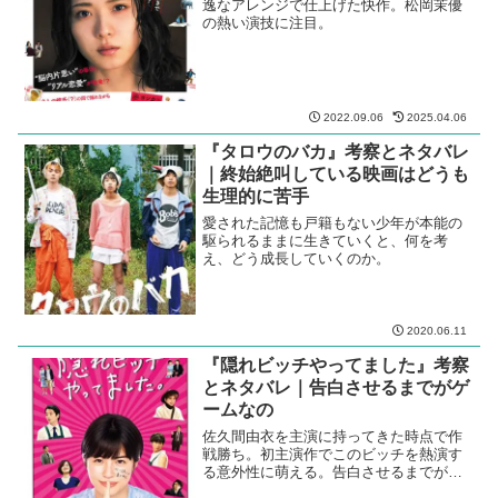
逸なアレンジで仕上げた快作。松岡茉優
の熱い演技に注目。
2022.09.06
2025.04.06
『タロウのバカ』考察とネタバレ
｜終始絶叫している映画はどうも
生理的に苦手
愛された記憶も戸籍もない少年が本能の
駆られるままに生きていくと、何を考
え、どう成長していくのか。
2020.06.11
『隠れビッチやってました』考察
とネタバレ｜告白させるまでがゲ
ームなの
佐久間由衣を主演に持ってきた時点で作
戦勝ち。初主演作でこのビッチを熱演す
る意外性に萌える。告白させるまでがゲ
ーム、あとは鼻ほじりながら男を振るだ