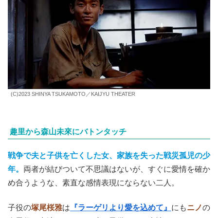
(C)2023 SHINYA TSUKAMOTO／KAIJYU THEATER
趣里から森山未來にバトンタッチ
戦争で夫と子供を亡くした女、家族を失った戦災孤児の少
年。
両者が結びついて不思議はないが、すぐに愛情を確か
め合うような、素直な感情表現にならない二人。
子役の
塚尾桜雅
は
『ラーゲリより愛を込めて』
にも
ニノ
の