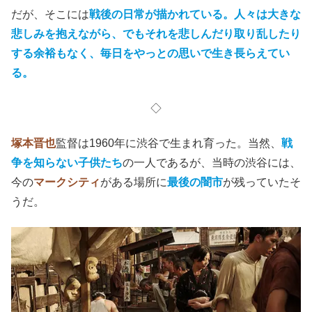
だが、そこには
戦後の日常が描かれている。人々は大きな
悲しみを抱えながら、でもそれを悲しんだり取り乱したり
する余裕もなく、毎日をやっとの思いで生き長らえてい
る。
◇
塚本晋也
監督は1960年に渋谷で生まれ育った。当然、
戦
争を知らない子供たち
の一人であるが、当時の渋谷には、
今の
マークシティ
がある場所に
最後の闇市
が残っていたそ
うだ。