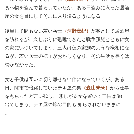
食べ物を盗んで暮らしていたが、ある日盗みに入った居酒
屋の女を目にしてそこに入り浸るようになる。
復員して間もない若い兵士
（河野宏紀）
が客として居酒屋
を訪れるが、久しぶりに熟睡できたと戦争孤児とともに女
の家にいついてしまう。三人は仮の家族のような様相にな
るが、若い兵士の様子がおかしくなり、その生活も長くは
続かなかった。
女と子供は互いに切り離せない仲になっていくが、ある
日、闇市で暗躍していたテキ屋の男
（森山未來）
から仕事
をもらったと言い残し、 悲しがる女を置いて子供は旅に
出てしまう。テキ屋の旅の目的も 知らされないままに…
。