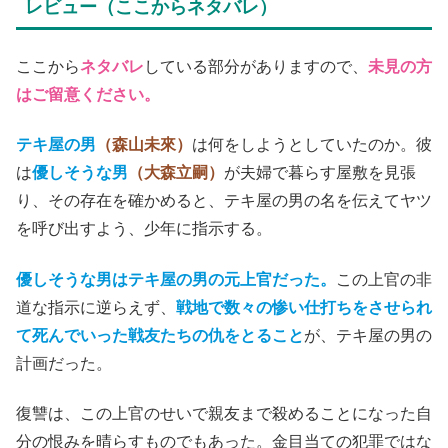
レビュー（ここからネタバレ）
ここから
ネタバレ
している部分がありますので、
未見の方
はご留意ください。
テキ屋の男
（森山未來）
は何をしようとしていたのか。彼
は
優しそうな男
（大森立嗣）
が夫婦で暮らす屋敷を見張
り、その存在を確かめると、テキ屋の男の名を伝えてヤツ
を呼び出すよう、少年に指示する。
優しそうな男はテキ屋の男の元上官だった。
この上官の非
道な指示に逆らえず、
戦地で数々の惨い仕打ちをさせられ
て死んでいった戦友たちの仇をとること
が、テキ屋の男の
計画だった。
復讐は、この上官のせいで親友まで殺めることになった自
分の恨みを晴らすものでもあった。金目当ての犯罪ではな