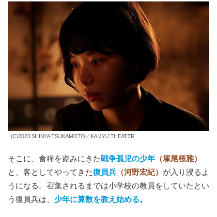
(C)2023 SHINYA TSUKAMOTO／KAIJYU THEATER
そこに、食糧を盗みにきた
戦争孤児の少年
（塚尾桜雅）
と、客としてやってきた
復員兵
（河野宏紀）
が入り浸るよ
うになる。召集されるまでは小学校の教員をしていたとい
う復員兵は、
少年に算数を教え始める。