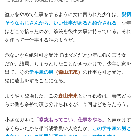
(C)2023 SHINYA TSUKAMOTO／KAIJYU THEATER
盗みをやめて仕事をするように女に言われた少年は、
親切
そうなおじさんから、いい仕事があると紹介される。
少年
はどこで拾ったのか、拳銃を後生大事に持っている。それ
を使って一仕事する話のようだ。
危ないから絶対引き受けてはダメだと少年に強く言う女。
だが、結局、ちょっとしたことがきっかけで、少年は家を
出て、その
テキ屋の男
（森山未來）
の仕事を引き受け、一
緒に遠出をすることになる。
ようやく登場した、この
森山未來
という役者は、善悪どち
らの側も余裕で演じ分けられるが、今回はどちらだろう。
小さなガキに
「拳銃もってこい、仕事をやる」
と声かけす
るくらいだから相当胡散臭い人物だが、
このテキ屋の男と