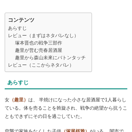
コンテンツ
あらすじ
レビュー（まずはネタバレなし）
塚本晋也の戦争三部作
趣里が営む売春居酒屋
趣里から森山未來にバトンタッチ
レビュー（ここからネタバレ）
あらすじ
女
（趣里）
は、 半焼けになった小さな居酒屋で1人暮らし
ている。体を売ることを斡旋され、戦争の絶望から抗うこ
ともできずにその日を過ごしていた。
空襲で家族をなくした子供
（塚尾桜雅）
がいる。 闇市で