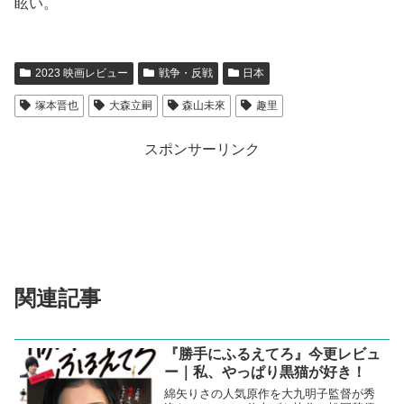
眩い。
2023 映画レビュー
戦争・反戦
日本
塚本晋也
大森立嗣
森山未來
趣里
スポンサーリンク
関連記事
『勝手にふるえてろ』今更レビュ
ー｜私、やっぱり黒猫が好き！
綿矢りさの人気原作を大九明子監督が秀