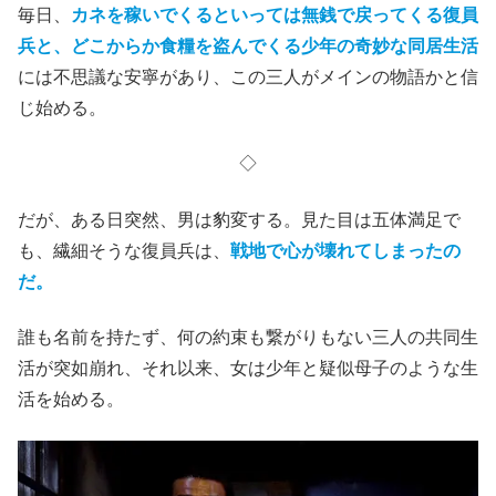
毎日、
カネを稼いでくるといっては無銭で戻ってくる復員
兵と、どこからか食糧を盗んでくる少年の奇妙な同居生活
には不思議な安寧があり、この三人がメインの物語かと信
じ始める。
◇
だが、ある日突然、男は豹変する。見た目は五体満足で
も、繊細そうな復員兵は、
戦地で心が壊れてしまったの
だ。
誰も名前を持たず、何の約束も繋がりもない三人の共同生
活が突如崩れ、それ以来、女は少年と疑似母子のような生
活を始める。