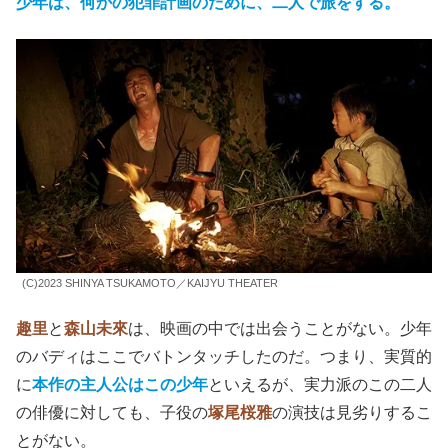
少年は、何かの犯罪計画のために、二人で旅をする。
(C)2023 SHINYA TSUKAMOTO／KAIJYU THEATER
趣里
と
森山未來
は、映画の中では出会うことがない。少年
のバディはここでバトンタッチしたのだ。つまり、実質的
に
本作の主人公はこの少年
といえるが、実力派のこの二人
の俳優に対しても、子役の
塚尾桜雅
の演技は見劣りするこ
とがない。