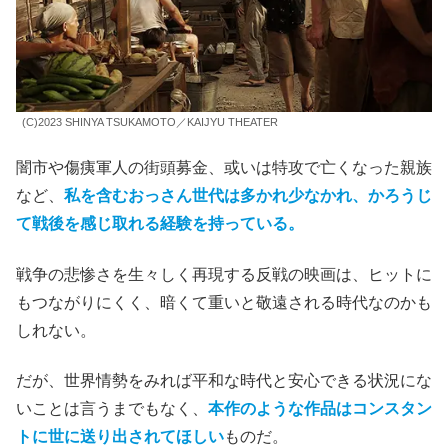
(C)2023 SHINYA TSUKAMOTO／KAIJYU THEATER
闇市や傷痍軍人の街頭募金、或いは特攻で亡くなった親族
など、
私を含む
おっさん世代は多かれ少なかれ、かろうじ
て戦後を感じ取れる経験を持っている。
戦争の悲惨さを生々しく再現する反戦の映画は、ヒットに
もつながりにくく、暗くて重いと敬遠される時代なのかも
しれない。
だが、世界情勢をみれば平和な時代と安心できる状況にな
いことは言うまでもなく、
本作のような作品はコンスタン
トに世に送り出されてほしい
ものだ。