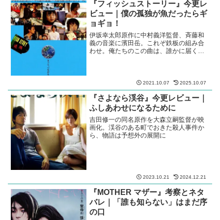
『フィッシュストーリー』今更レ
ビュー｜僕の孤独が魚だったらギ
ョギョ！
伊坂幸太郎原作に中村義洋監督、斉藤和
義の音楽に濱田岳。これぞ鉄板の組み合
わせ。俺たちのこの曲は、誰かに届くの
かよ！
2021.10.07
2025.10.07
『さよなら渓谷』今更レビュー｜
ふしあわせになるために
吉田修一の同名原作を大森立嗣監督が映
画化。渓谷のある町でおきた殺人事件か
ら、物語は予想外の展開に
2023.10.21
2024.12.21
『MOTHER マザー』考察とネタ
バレ｜「誰も知らない」はまだ序
の口