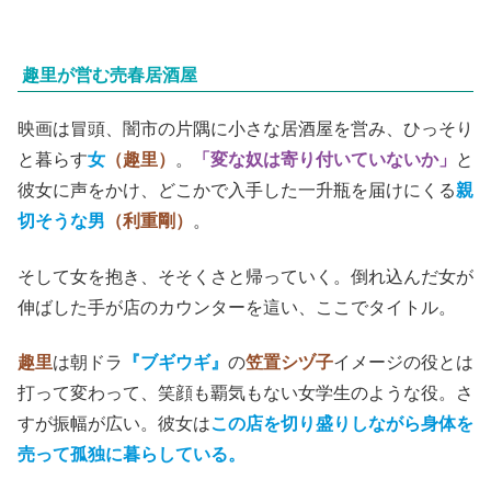
趣里が営む売春居酒屋
映画は冒頭、闇市の片隅に小さな居酒屋を営み、ひっそり
と暮らす
女
（趣里）
。
「変な奴は寄り付いていないか」
と
彼女に声をかけ、どこかで入手した一升瓶を届けにくる
親
切そうな男
（利重剛）
。
そして女を抱き、そそくさと帰っていく。倒れ込んだ女が
伸ばした手が店のカウンターを這い、ここでタイトル。
趣里
は朝ドラ
『ブギウギ』
の
笠置シヅ子
イメージの役とは
打って変わって、笑顔も覇気もない女学生のような役。さ
すが振幅が広い。彼女は
この店を切り盛りしながら身体を
売って孤独に暮らしている。