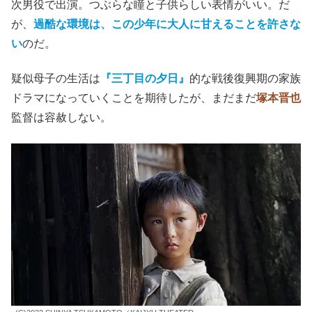
次男役で出演。つぶらな瞳と子供らしい表情がいい。だ
が、
過酷な環境は、この少年に大人に甘えることを許さな
い
のだ。
疑似母子の生活は
『三丁目の夕日』
的な戦後復興期の家族
ドラマになっていくことを期待したが、まだまだ
塚本晋也
監督は容赦しない。