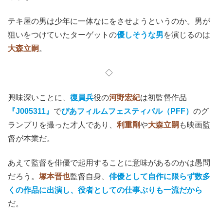
テキ屋の男は少年に一体なにをさせようというのか。男が
狙いをつけていたターゲットの
優しそうな男
を演じるのは
大森立嗣
。
◇
興味深いことに、
復員兵
役の
河野宏紀
は初監督作品
『J005311』
で
ぴあフィルムフェスティバル（PFF）
のグ
ランプリを撮った才人であり、
利重剛
や
大森立嗣
も映画監
督が本業だ。
あえて監督を俳優で起用することに意味があるのかは愚問
だろう。
塚本晋也
監督自身、
俳優として自作に限らず数多
くの作品に出演し、役者としての仕事ぶりも一流だから
だ。