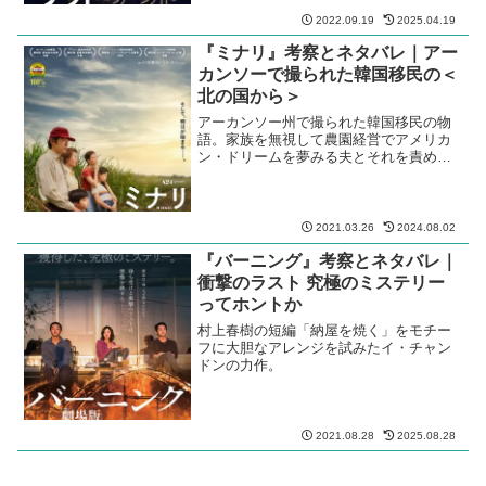
2022.09.19
2025.04.19
『ミナリ』考察とネタバレ｜アー
カンソーで撮られた韓国移民の＜
北の国から＞
アーカンソー州で撮られた韓国移民の物
語。家族を無視して農園経営でアメリカ
ン・ドリームを夢みる夫とそれを責めた
てる妻
2021.03.26
2024.08.02
『バーニング』考察とネタバレ｜
衝撃のラスト 究極のミステリー
ってホントか
村上春樹の短編「納屋を焼く」をモチー
フに大胆なアレンジを試みたイ・チャン
ドンの力作。
2021.08.28
2025.08.28