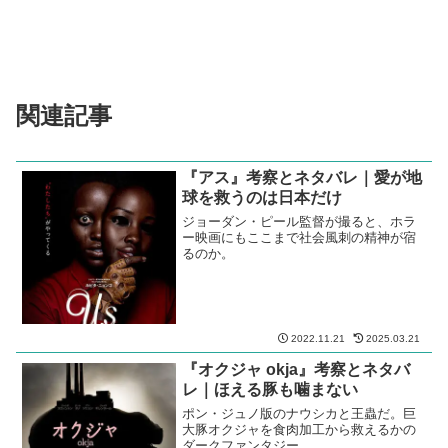
関連記事
『アス』考察とネタバレ｜愛が地
球を救うのは日本だけ
ジョーダン・ピール監督が撮ると、ホラ
ー映画にもここまで社会風刺の精神が宿
るのか。
2022.11.21
2025.03.21
『オクジャ okja』考察とネタバ
レ｜ほえる豚も噛まない
ポン・ジュノ版のナウシカと王蟲だ。巨
大豚オクジャを食肉加工から救えるかの
ダークファンタジー。