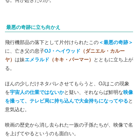
る。何が起きたのか。
最悪の奇跡に立ち向かえ
飛行機部品の落下として片付けられたこの
＜最悪の奇跡＞
に、亡き父の息子
OJ・ヘイウッド
（ダニエル・カルー
ヤ）
は妹
エメラルド
（キキ・パーマー）
とともに立ち上が
る。
ほんの少しだけネタバレさせてもらうと、OJはこの現象
を
宇宙人の仕業ではないか
と疑い、それならば鮮明な
映像
を撮って、テレビ局に持ち込んで大金持ちになってやる
と
意気込む。
映画の歴史から消し去られた一族の子孫たちが、映像で名
を上げてやるというのも面白い。