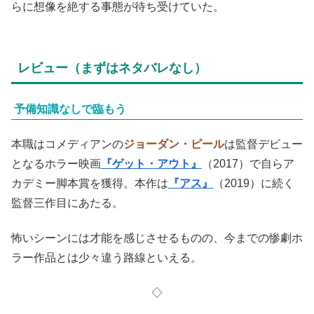
らに想像を絶する事態が待ち受けていた。
レビュー（まずはネタバレなし）
予備知識なしで臨もう
本職はコメディアンの
ジョーダン・ピール
は監督デビュー
となるホラー映画
『ゲット・アウト』
（2017）で自らア
カデミー脚本賞を獲得。本作は
『アス』
（2019）に続く
監督三作目にあたる。
怖いシーンには才能を感じさせるものの、今までの惨劇ホ
ラー作品とは少々違う路線といえる。
◇