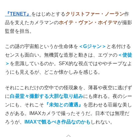
『TENET』
をはじめとする
クリストファー・ノーラン
作
品を支えたカメラマンの
ホイテ・ヴァン・ホイテマ
が撮影
監督を担当。
この謎の宇宙船というか生命体を
＜Gジャン＞
と名付ける
センスも面白い。無機質な造形と動きは、エヴァの
＜使徒
＞
を意識しているのか。SFX的な視点ではややチープなよ
うにも見えるが、どこか懐かしみを感じる。
それにこれだけの空中での怪現象を、薄暮や夜空に逃げず
に
白昼堂々撮影
する
大胆な取り組み
にも痺れる。夜のシー
ンにも、それこそ
『未知との遭遇』
を思わせる荘厳な美し
さがある。IMAXカメラで撮ったそうだ。日本では無理だ
ろうが、
IMAXで観るべき作品なのかも
しれない。