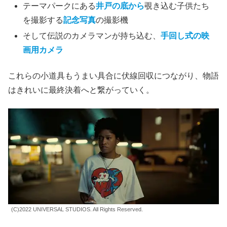
テーマパークにある
井戸の底から
覗き込む子供たち
を撮影する
記念写真
の撮影機
そして伝説のカメラマンが持ち込む、
手回し式の映
画用カメラ
これらの小道具もうまい具合に伏線回収につながり、物語
はきれいに最終決着へと繋がっていく。
(C)2022 UNIVERSAL STUDIOS. All Rights Reserved.