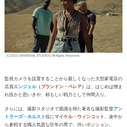
(C)2022 UNIVERSAL STUDIOS. All Rights Reserved.
監視カメラを設置することから親しくなった大型家電店の
店員
エンジェル
（ブランドン・ペレア）
は、はじめは憎ま
れ役かと思いきや、頼もしい戦力として仲間入り。
さらには、撮影スタジオで面識を得た著名な撮影監督
アン
トラーズ・ホルスト
役に
マイケル・ウィンコット
。途中か
ら参戦する職人気質な壮年の男で、渋いポジション。