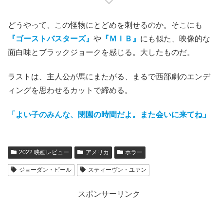
◇
どうやって、この怪物にとどめを刺せるのか。そこにも
『ゴーストバスターズ』
や
『ＭＩＢ』
にも似た、映像的な
面白味とブラックジョークを感じる。大したものだ。
ラストは、
主人公
が
馬にまたがる、
まるで西部劇のエンデ
ィングを思わせるカットで締める。
「よい子のみんな、閉園の時間だよ。また会いに来てね」
2022 映画レビュー
アメリカ
ホラー
ジョーダン・ピール
スティーヴン・ユァン
スポンサーリンク