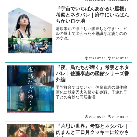
『宇宙でいちばんあかるい屋根』
考察とネタバレ｜府中にいちばん
ちかいロケ地
清原果耶の凛々しい眼差しと佇まい。ビ
ルの屋上で出会った不思議な老婆との心
の交流。
2021.02.18
2026.02.18
『夜、鳥たちが啼く』考察とネタ
バレ｜佐藤泰志の函館シリーズ番
外編
函館舞台ではないが、佐藤泰志の原作映
画化に城定秀夫監督が初参戦。子連れ母
子との奇妙な同居生活
2023.05.05
2025.03.05
『片思い世界』考察とネタバレ｜
肉まんと三日月クッキーに泣かさ