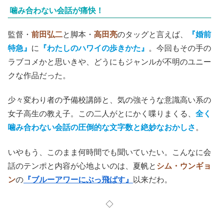
噛み合わない会話が痛快！
監督・
前田弘二
と脚本・
高田亮
のタッグと言えば、
『婚前
特急』
に
『わたしのハワイの歩きかた』
。今回もその手の
ラブコメかと思いきや、どうにもジャンルが不明のユニー
クな作品だった。
少々変わり者の予備校講師と、気の強そうな意識高い系の
女子高生の教え子。この二人がとにかく喋りまくる、
全く
噛み合わない会話の圧倒的な文字数と絶妙なおかしさ
。
いやもう、このまま何時間でも聞いていたい。こんなに会
話のテンポと内容が心地よいのは、夏帆と
シム・ウンギョ
ン
の
『ブルーアワーにぶっ飛ばす』
以来だわ。
◇