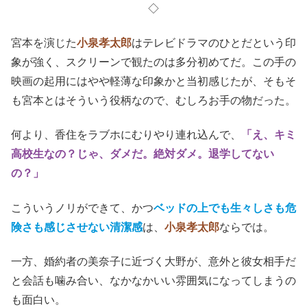
◇
宮本を演じた
小泉孝太郎
はテレビドラマのひとだという印
象が強く、スクリーンで観たのは多分初めてだ。この手の
映画の起用にはやや軽薄な印象かと当初感じたが、そもそ
も宮本とはそういう役柄なので、むしろお手の物だった。
何より、香住をラブホにむりやり連れ込んで、
「え、キミ
高校生なの？じゃ、ダメだ。絶対ダメ。退学してない
の？」
こういうノリができて、かつ
ベッドの上でも生々しさも危
険さも感じさせない清潔感
は、
小泉孝太郎
ならでは。
一方、婚約者の美奈子に近づく大野が、意外と彼女相手だ
と会話も噛み合い、なかなかいい雰囲気になってしまうの
も面白い。