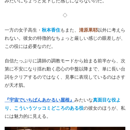
みたいにちょっと見下した感じにならないのだ。
◇
一方の女子高生・
秋本香住
もまた、
清原果耶
以外に考えら
れない。彼女の特徴的なちょっと厳しい感じの眼差しが、
この役には必要なのだ。
自信たっぷりに講師の調教モードから始まる前半から、次
第に不安になり揺れ動く恋心の中盤以降まで、単に長い台
詞をクリアするのではなく、見事に表現しているのはさす
が天才肌。
『宇宙でいちばんあかるい屋根』
みたいな
真面目な役よ
り、こういうツッコミどころのある役
の彼女のほうが、私
には魅力的に見える。