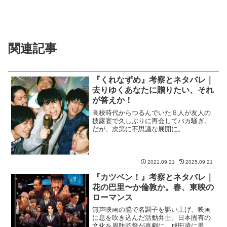
関連記事
『くれなずめ』考察とネタバレ｜
去りゆくあなたに贈りたい、それ
が答えか！
高校時代からつるんでいた６人が友人の
披露宴で久しぶりに再会してバカ騒ぎ。
だが、次第に不思議な展開に。
2021.09.21
2025.09.21
『カツベン！』考察とネタバレ｜
花の巴里〜か倫敦か。春、東映の
ローマンス
無声映画の脇で名調子を謳い上げ、映画
に息を吹き込んだ活動弁士。日本固有の
文化を周防監督が喜劇に。成田凌に黒島