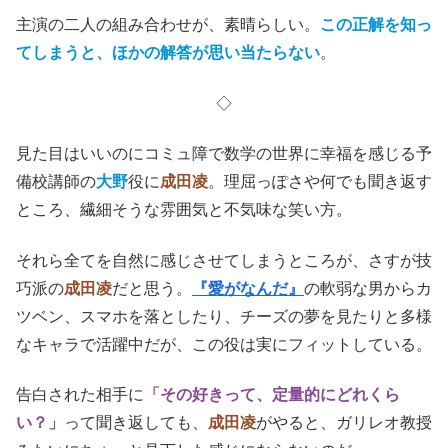
主演の二人の組み合わせが、素晴らしい。
この正解を知っ
てしまうと、ほかの解答が思い当たらない
。
◇
見た目はいいのにコミュ障で数学の世界に幸福を感じる予
備校講師の
大野
役に
成田凌
。理屈っぽさや何でも聞き返す
ところ、繊細そうな雰囲気と不気味な笑い方。
それら全てを自然に感じさせてしまうところが、さすが技
巧派の
成田凌
だと思う。
『愛がなんだ』
の軟弱な男からカ
ツベン、スマホを落としたり、チーズの夢を見たりと多様
なキャラで活躍中だが、この役は実にフィットしている。
告白された相手に
「その好きって、定量的にどれくら
い？」
って聞き返しても、
成田凌
がやると、ガリレオ教授