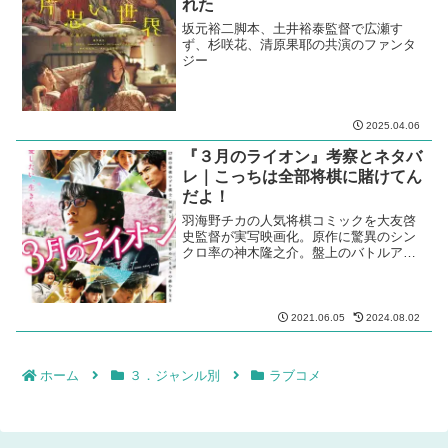
れた
坂元裕二脚本、土井裕泰監督で広瀬す
ず、杉咲花、清原果耶の共演のファンタ
ジー
2025.04.06
『３月のライオン』考察とネタバ
レ｜こっちは全部将棋に賭けてん
だよ！
羽海野チカの人気将棋コミックを大友啓
史監督が実写映画化。原作に驚異のシン
クロ率の神木隆之介。盤上のバトルアク
ション
2021.06.05
2024.08.02
ホーム
３．ジャンル別
ラブコメ