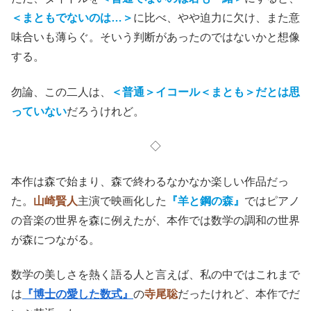
＜まともでないのは…＞
に比べ、やや迫力に欠け、また意
味合いも薄らぐ。そいう判断があったのではないかと想像
する。
勿論、この二人は、
＜普通＞イコール＜まとも＞だとは思
っていない
だろうけれど。
◇
本作は森で始まり、森で終わるなかなか楽しい作品だっ
た。
山崎賢人
主演で映画化した
『羊と鋼の森』
ではピアノ
の音楽の世界を森に例えたが、本作では数学の調和の世界
が森につながる。
数学の美しさを熱く語る人と言えば、私の中ではこれまで
は
『博士の愛した数式』
の
寺尾聡
だったけれど、本作でだ