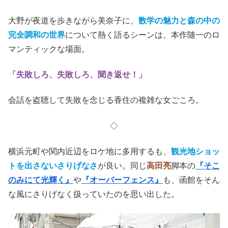
大野が夜道を歩きながら美奈子に、
数学の魅力と森の中の
完全調和の世界
について熱く語るシーンは、本作随一のロ
マンティックな場面。
「失敗しろ、失敗しろ、聞き返せ！」
会話を盗聴して失敗を念じる香住の複雑な女ごころ。
◇
横浜元町や関内近辺をロケ地に多用するも、
観光地ショッ
トを出さないさりげなさ
が良い。同じ
高田亮
脚本の
『そこ
のみにて光輝く』
や
『オーバーフェンス』
も、函館をそん
な風にさりげなく扱っていたのを思い出した。