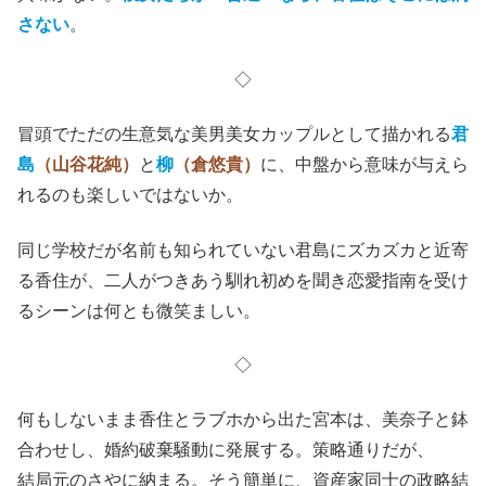
さない
。
◇
冒頭でただの生意気な美男美女カップルとして描かれる
君
島
（山谷花純）
と
柳
（倉悠貴）
に、中盤から意味が与えら
れるのも楽しいではないか。
同じ学校だが名前も知られていない君島にズカズカと近寄
る香住が、二人がつきあう馴れ初めを聞き恋愛指南を受け
るシーンは何とも微笑ましい。
◇
何もしないまま香住とラブホから出た宮本は、美奈子と鉢
合わせし、婚約破棄騒動に発展する。策略通りだが、
結局元のさやに納まる。そう簡単に、資産家同士の政略結