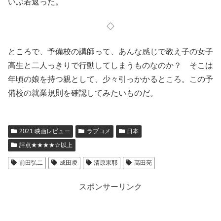
いぶ若返った。
◇
ところで、予備校の講師って、あんな感じで教え子の女子
高生と二人っきりで行動してしまうものなのか？ そこは
年頃の娘を持つ親として、少々引っかかるところ。この予
備校の就業規則を確認してみたいものだ。
2021 映画レビュー
ラブコメ
日本
評点★★★★☆以上
前田弘二
成田凌
清原果耶
高田亮
スポンサーリンク