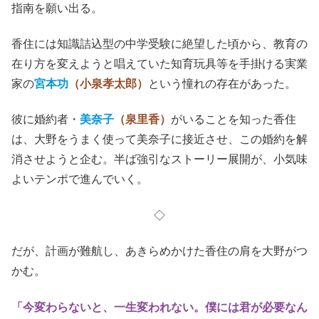
指南を願い出る。
香住には知識詰込型の中学受験に絶望した頃から、教育の
在り方を変えようと唱えていた知育玩具等を手掛ける実業
家の
宮本功
（小泉孝太郎）
という憧れの存在があった。
彼に婚約者・
美奈子
（泉里香）
がいることを知った香住
は、大野をうまく使って美奈子に接近させ、この婚約を解
消させようと企む。半ば強引なストーリー展開が、小気味
よいテンポで進んでいく。
◇
だが、計画が難航し、あきらめかけた香住の肩を大野がつ
かむ。
「今変わらないと、一生変われない。僕には君が必要なん