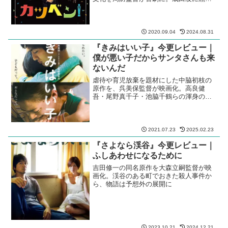
結菜の共演が、ドタバタ喜劇に味わいを
もたらす。
2020.09.04
2024.08.31
『きみはいい子』今更レビュー｜
僕が悪い子だからサンタさんも来
ないんだ
虐待や育児放棄を題材にした中脇初枝の
原作を、呉美保監督が映画化。高良健
吾・尾野真千子・池脇千鶴らの渾身の演
技で子供との向き合い方を描く。君はい
い子
2021.07.23
2025.02.23
『さよなら渓谷』今更レビュー｜
ふしあわせになるために
吉田修一の同名原作を大森立嗣監督が映
画化。渓谷のある町でおきた殺人事件か
ら、物語は予想外の展開に
2023.10.21
2024.12.21