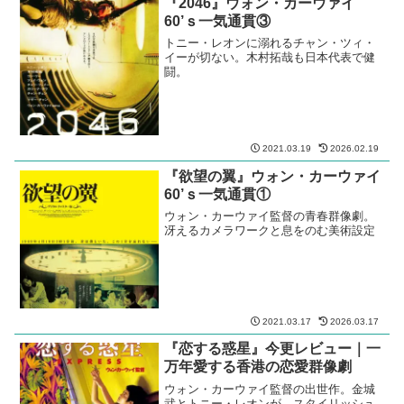
『2046』ウォン・カーウァイ
60’ｓ一気通貫③
トニー・レオンに溺れるチャン・ツィ・
イーが切ない。木村拓哉も日本代表で健
闘。
2021.03.19
2026.02.19
『欲望の翼』ウォン・カーウァイ
60’ｓ一気通貫①
ウォン・カーウァイ監督の青春群像劇。
冴えるカメラワークと息をのむ美術設定
2021.03.17
2026.03.17
『恋する惑星』今更レビュー｜一
万年愛する香港の恋愛群像劇
ウォン・カーウァイ監督の出世作。金城
武とトニー・レオンが、スタイリッシュ