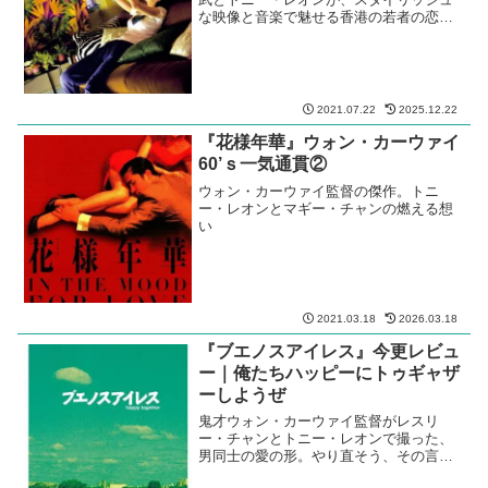
な映像と音楽で魅せる香港の若者の恋愛
群像劇
2021.07.22
2025.12.22
『花様年華』ウォン・カーウァイ
60’ｓ一気通貫②
ウォン・カーウァイ監督の傑作。トニ
ー・レオンとマギー・チャンの燃える想
い
2021.03.18
2026.03.18
『ブエノスアイレス』今更レビュ
ー｜俺たちハッピーにトゥギャザ
ーしようぜ
鬼才ウォン・カーウァイ監督がレスリ
ー・チャンとトニー・レオンで撮った、
男同士の愛の形。やり直そう、その言葉
に俺は弱い