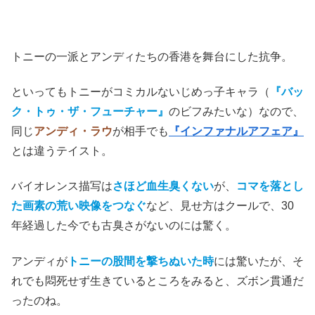
トニーの一派とアンディたちの香港を舞台にした抗争。
といってもトニーがコミカルないじめっ子キャラ（
『バッ
ク・トゥ・ザ・フューチャー』
のビフみたいな）なので、
同じ
アンディ・ラウ
が相手でも
『インファナルアフェア』
とは違うテイスト。
バイオレンス描写は
さほど血生臭くない
が、
コマを落とし
た画素の荒い映像をつなぐ
など、見せ方はクールで、30
年経過した今でも古臭さがないのには驚く。
アンディが
トニーの股間を撃ちぬいた時
には驚いたが、そ
れでも悶死せず生きているところをみると、ズボン貫通だ
ったのね。