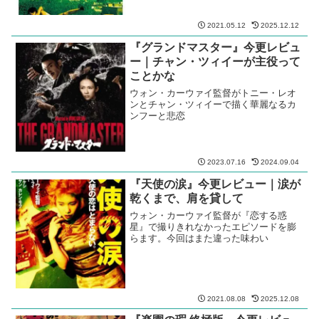
2021.05.12
2025.12.12
『グランドマスター』今更レビュ
ー｜チャン・ツィイーが主役って
ことかな
ウォン・カーウァイ監督がトニー・レオ
ンとチャン・ツィイーで描く華麗なるカ
ンフーと悲恋
2023.07.16
2024.09.04
『天使の涙』今更レビュー｜涙が
乾くまで、肩を貸して
ウォン・カーウァイ監督が『恋する惑
星』で撮りきれなかったエピソードを膨
らます。今回はまた違った味わい
2021.08.08
2025.12.08