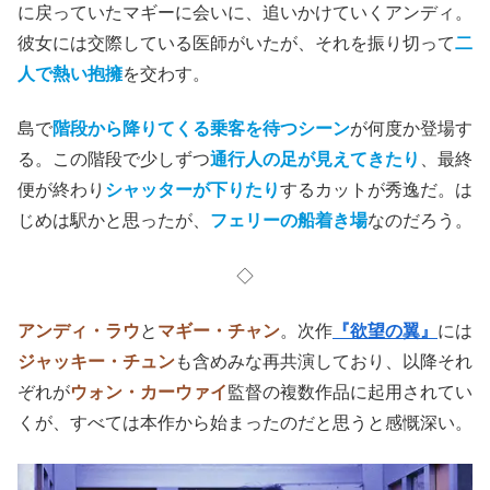
に戻っていたマギーに会いに、追いかけていくアンディ。
彼女には交際している医師がいたが、それを振り切って
二
人で熱い抱擁
を交わす。
島で
階段から降りてくる乗客を待つシーン
が何度か登場す
る。この階段で少しずつ
通行人の足が見えてきたり
、最終
便が終わり
シャッターが下りたり
するカットが秀逸だ。は
じめは駅かと思ったが、
フェリーの船着き場
なのだろう。
◇
アンディ・ラウ
と
マギー・チャン
。次作
『欲望の翼』
には
ジャッキー・チュン
も含めみな再共演しており、以降それ
ぞれが
ウォン・カーウァイ
監督の複数作品に起用されてい
くが、すべては本作から始まったのだと思うと感慨深い。