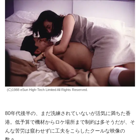
(C)1988 eSun High-Tech Limited All Rights Reserved.
80年代後半の、まだ洗練されていないが活気に満ちた香
港。低予算で機材からロケ場所まで制約は多そうだが、そ
んな苦労は窺わせずに工夫をこらしたクールな映像の
数々。