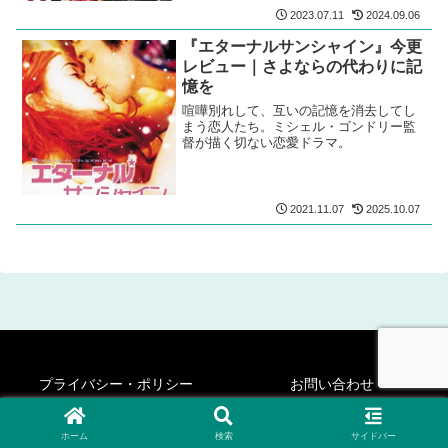
2023.07.11
2024.09.06
『エターナルサンシャイン』今更
レビュー｜さよならの代わりに記
憶を
喧嘩別れして、互いの記憶を消去してし
まう恋人たち。ミシェル・ゴンドリー監
督が描く切ない恋愛ドラマ。
2021.11.07
2025.10.07
プライバシー・ポリシー
お問い合わせ
© 2020-2026 シネフィリー・ステディ・ゴー！.
ホーム
検索
サイドバー