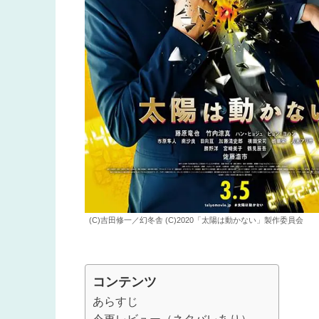
(C)吉田修一／幻冬舎 (C)2020「太陽は動かない」製作委員会
コンテンツ
あらすじ