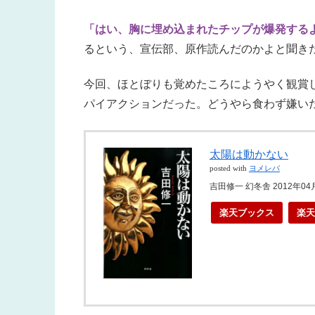
「はい、胸に埋め込まれたチップが爆発する
るという、宣伝部、原作読んだのかよと聞き
今回、ほとぼりも覚めたころにようやく観賞
パイアクションだった。どうやら食わず嫌い
太陽は動かない
posted with
ヨメレバ
吉田修一 幻冬舎 2012年04
楽天ブックス
楽天