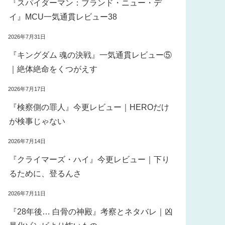
『スパイダーマン：ブランド・ニュー・デ
イ』MCU一気通貫レビュー38
2026年7月31日
『キングダム 魂の決戦』一気通貫レビュー⑤
｜絶体絶命をくつがえす
2026年7月17日
『検察側の罪人』今更レビュー｜HEROだけ
が検事じゃない
2026年7月14日
『クライマーズ・ハイ』今更レビュー｜下り
るために、登るんさ
2026年7月11日
『28年後… 白骨の神殿』考察とネタバレ｜凶