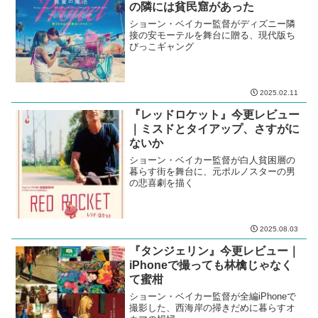
の隣には貧民窟があった
ショーン・ベイカー監督がディズニー隣
接の安モーテルを舞台に贈る、現代版ち
びっこギャング
2025.02.11
『レッドロケット』今更レビュー
｜ミスドとタイアップ、さすがに
ないか
ショーン・ベイカー監督が白人貧困層の
暮らす街を舞台に、元ポルノスターの男
の悲喜劇を描く
2025.08.03
『タンジェリン』今更レビュー｜
iPhoneで撮っても林檎じゃなく
て蜜柑
ショーン・ベイカー監督が全編iPhoneで
撮影した、西海岸の掃きだめに暮らすオ