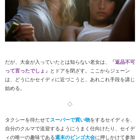
だが、大金が入っていたとは知らない老女は、
「返品不可
って言ったでしょ」
とドアを閉ざす。ここからジェーン
は、どうにかセイディに近づこうと、あれこれ手段を講じ
始める。
◇
タクシーを待たせて
スーパーで買い物
をするセイディを、
自分のクルマで送迎するようにうまく仕向けたり、セイデ
ィの唯一の趣味である
週
末
のビンゴ大会
に押しかけて参加