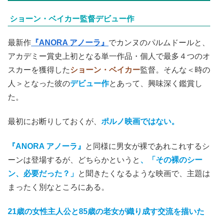
ショーン・ベイカー監督デビュー作
最新作
『ANORA アノーラ』
でカンヌのパルムドールと、
アカデミー賞史上初となる単一作品・個人で最多４つのオ
スカーを獲得した
ショーン・ベイカー
監督。そんな＜時の
人＞となった彼の
デビュー作
とあって、興味深く鑑賞し
た。
最初にお断りしておくが、
ポルノ映画ではない。
『ANORA アノーラ』
と同様に男女が裸であれこれするシ
ーンは登場するが、どちらかというと
、「その裸のシー
ン、必要だった？」
と聞きたくなるような映画で、主題は
まったく別なところにある。
21歳の女性主人公と85歳の老女が織り成す交流を描いた