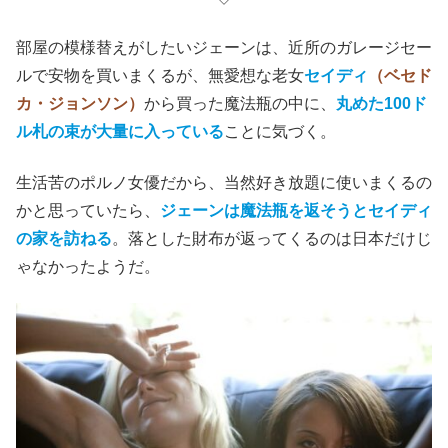
部屋の模様替えがしたいジェーンは、近所のガレージセー
ルで安物を買いまくるが、無愛想な老女
セイディ
（ベセド
カ・ジョンソン）
から買った魔法瓶の中に、
丸めた100ド
ル札の束が大量に入っている
ことに気づく。
生活苦のポルノ女優だから、当然好き放題に使いまくるの
かと思っていたら、
ジェーンは魔法瓶を返そうとセイディ
の家を訪ねる
。落とした財布が返ってくるのは日本だけじ
ゃなかったようだ。