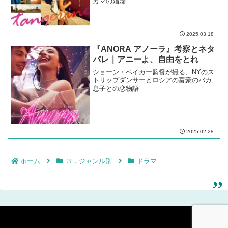
カマの娼婦
2025.03.18
『ANORA アノーラ』考察とネタ
バレ｜アニーよ、自由をとれ
ショーン・ベイカー監督が撮る、NYのス
トリップダンサーとロシアの富豪のバカ
息子との恋物語
2025.02.28
ホーム
３．ジャンル別
ドラマ