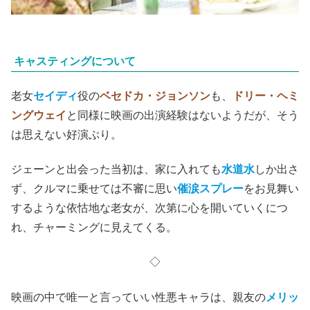
キャスティングについて
老女
セイディ
役の
ベセドカ・ジョンソン
も、
ドリー・ヘミ
ングウェイ
と同様に映画の出演経験はないようだが、そう
は思えない好演ぶり。
ジェーンと出会った当初は、家に入れても
水道水
しか出さ
ず、クルマに乗せては不審に思い
催涙スプレー
をお見舞い
するような依怙地な老女が、次第に心を開いていくにつ
れ、チャーミングに見えてくる。
◇
映画の中で唯一と言っていい性悪キャラは、親友の
メリッ