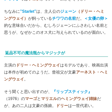
ちなみに
”Starlet”
は、主人公の
ジェーン
（ドリー・ヘミ
ングウェイ）
が飼っている
チワワの名前
だ。
＜女優の卵＞
的な意味合いだから、むしろジェーンにふさわしい名前と
思うが、なぜかこのオス犬に与えられているのが面白い。
返品不可の魔法瓶からマジックが
主演の
ドリー・ヘミングウェイ
はモデルであり、映画出演
は本作が初めてのようだ。曾祖父が文豪
アーネスト・ヘミ
ングウェイ
。
そう聞くと思い出すのが、
『リップスティック』
（1976）の
マーゴ
と
マリエル
の
ヘミングウェイ姉妹
だ
が、あの二人は文豪の孫娘。
ドリー
は一世代若い。