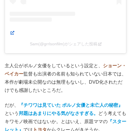
Sam(@grrlsonfilm)がシェアした投稿
主人公が
ポルノ女優をしているという設定と、
ショーン・
ベイカー
監督も出演者の名前も知られていない日本では、
本作が劇場未公開なのは無理もないし、DVD化されただ
けでも感謝したいところだ。
だが、
『チワワは見ていた ポルノ女優と未亡人の秘密』
という
邦題はあまりにやる気がなさすぎる。
どう考えても
キワモノ映画ではないか。とはいえ、原題ママの
『スター
レット』
では
トヨタ
からクレームがきそうか。