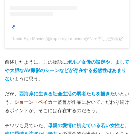
Rapid Eye Movies(@rapid.eye.movies)がシェアした投稿
前述したように、この物語に
ポルノ女優の設定や、まして
や大胆なAV撮影のシーンなどが存在する必然性はあまり
ない
ように思う。
だが、
西海岸に生きる社会生活の弱者たちを描きたい
とい
う、
ショーン・ベイカー
監督が作品においてこだわり続け
るポイントが、そこには存在するのだろう。
チワワも見ていた、
母親の愛情に飢えている若い女性と、
娘に愛情を注ぎたい老女
との運命的な出会い、ということ