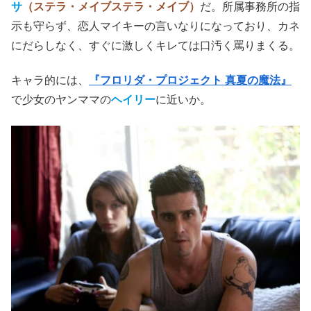
サ
（ステラ・メイブステラ・メイブ）
だ。所属事務所の指
示も守らず、恋人マイキーの言いなりになっており、カネ
にだらしなく、すぐに激しくキレては口汚く罵りまくる。
キャラ的には、
『フロリダ・プロジェクト 真夏の魔法』
で少女のヤンママの
ヘイリー
に近いか。