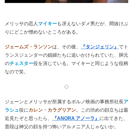
メリッサの恋人
マイキー
も冴えないダメ男だが、間抜けぶ
りにどこか憎めないところがある。
ジェームズ・ランソン
は、その後、
『タンジェリン』
でト
ランスジェンダーの娼婦たちに追いかけられていた、胴元
の
チェスター
役を演じている。マイキーと同じような役柄
なので笑。
◇
ジェーンとメリッサが所属するポルノ映画の事務所社長
ア
ラシュ
役に
カレン・カラグリアン
。この渋めの顔立ちは最
近見たぞと思ったら、
『ANORA アノーラ』
に出てきた、
普段は神父の顔を持つ怖いアルメニア人じゃないか。