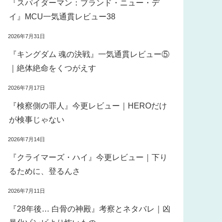
『スパイダーマン：ブランド・ニュー・デ
イ』MCU一気通貫レビュー38
2026年7月31日
『キングダム 魂の決戦』一気通貫レビュー⑤
｜絶体絶命をくつがえす
2026年7月17日
『検察側の罪人』今更レビュー｜HEROだけ
が検事じゃない
2026年7月14日
『クライマーズ・ハイ』今更レビュー｜下り
るために、登るんさ
2026年7月11日
『28年後… 白骨の神殿』考察とネタバレ｜凶