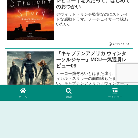
レビュー｜老人だって、はじめて
のおつかい
デヴィッド・リンチ監督なのにストレイ
トな感動ドラマ。ノーチェイサーで味わ
いたい。
2025.11.04
『キャプテンアメリカ ウィンタ
ーソルジャー』MCU一気通貫レ
ビュー09
ヒーロー勢ぞろいとはまた違う、ポリテ
ィカル・スリラーの面白味もたまにはい
い。キャプテンアメリカ／ウィンターソ
ルジャー。
ホーム
検索
サイドバー
2021.01.11
2024.09.01
ホーム
３．ジャンル別
クライム