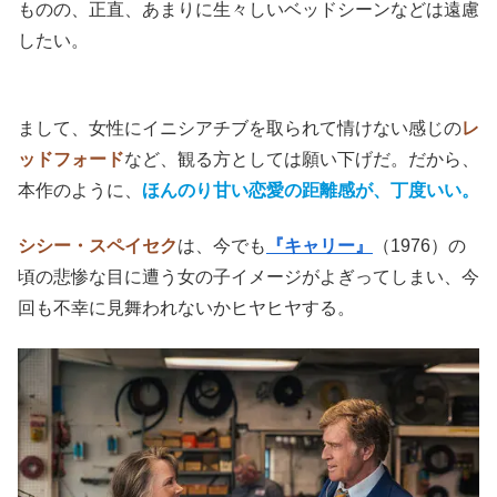
ものの、正直、あまりに生々しいベッドシーンなどは遠慮
したい。
まして、女性にイニシアチブを取られて情けない感じの
レ
ッドフォード
など、観る方としては願い下げだ。だから、
本作のように、
ほんのり甘い恋愛の距離感が、丁度いい。
シシー・スペイセク
は、今でも
『キャリー』
（1976）の
頃の悲惨な目に遭う女の子イメージがよぎってしまい、今
回も不幸に見舞われないかヒヤヒヤする。