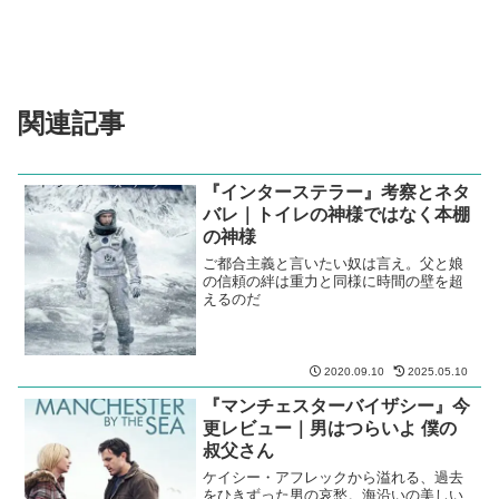
関連記事
『インターステラー』考察とネタ
バレ｜トイレの神様ではなく本棚
の神様
ご都合主義と言いたい奴は言え。父と娘
の信頼の絆は重力と同様に時間の壁を超
えるのだ
2020.09.10
2025.05.10
『マンチェスターバイザシー』今
更レビュー｜男はつらいよ 僕の
叔父さん
ケイシー・アフレックから溢れる、過去
をひきずった男の哀愁。海沿いの美しい