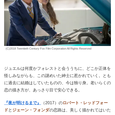
(C)2018 Twentieth Century Fox Film Corporation All Rights Reserved
ジュエルは何度かフォレストと会ううちに、どこか正体を
怪しみながらも、この謎めいた紳士に惹かれていく。とも
に過去に結婚はしていたものの、今は独り身。老いらくの
恋の描き方が、あっさり目で安心できる。
『夜が明けるまで』
（2017）の
ロバート・レッドフォー
ド
と
ジェーン・フォンダ
の恋路は、美しく描かれてはいた