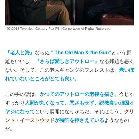
(C)2018 Twentieth Century Fox Film Corporation All Rights Reserved
『老人と海』
ならぬ
” The Old Man & the Gun”
という原
題もいいし、
『さらば愛しきアウトロー』
なる邦題も悪く
ない。そして、この老人ギャングのフォレストは、
老いぼ
れていないところがとても良い。
この手の話は、
かつてのアウトローの老後を描き、
今じゃ
すっかり
人間が丸くなって、悪さもせず、説教臭い頑固オ
ヤジになって
という展開になりがちだ。それはもう、
クリ
ント・イーストウッド
が特許を押さえている
ようなもの
だ。