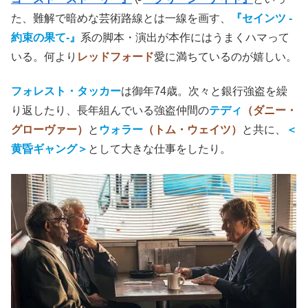
た、難解で暗めな芸術路線とは一線を画す、
『セインツ -
約束の果て-』
系の脚本・演出が本作にはうまくハマって
いる。何より
レッドフォード
愛に満ちているのが嬉しい。
フォレスト・タッカー
は御年74歳。次々と銀行強盗を繰
り返したり、長年組んでいる強盗仲間の
テディ
（ダニー・
グローヴァー）
と
ウォラー
（トム・ウェイツ）
と共に、
＜
黄昏ギャング＞
として大きな仕事をしたり。