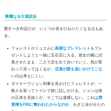
華麗なる引退試合
愛すべき作品だが、いくつか首をひねりたくなる点もあ
る。
フォレストがジュエルに
高価なブレスレット
をプレ
ゼントしようと一緒に宝石店に入る。彼女の腕に試
着させたまま、二人で店を出て歩いていく。気が変
わって戻ってはくるが、
店員が誰も追いかけてこな
い
のは考えにくい。
ダイナーでジョン刑事を見かけたフォレストが、一
般人を装ってトイレで彼に話しかける。ジョンは彼
の正体を見抜くが、そこでは逮捕しない。これは
捜
査権をFBIに奪われたからなのか
、わざと泳がせたの