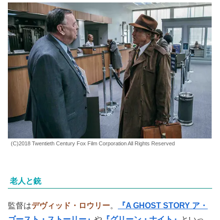
(C)2018 Twentieth Century Fox Film Corporation All Rights Reserved
老人と銃
監督は
デヴィッド・ロウリー
。
『A GHOST STORY ア・
ゴースト・ストーリー』
や
『グリーン・ナイト』
といっ