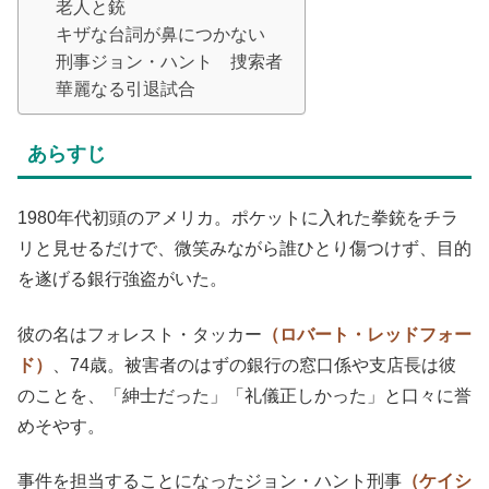
老人と銃
キザな台詞が鼻につかない
刑事ジョン・ハント 捜索者
華麗なる引退試合
あらすじ
1980年代初頭のアメリカ。ポケットに入れた拳銃をチラ
リと見せるだけで、微笑みながら誰ひとり傷つけず、目的
を遂げる銀行強盗がいた。
彼の名はフォレスト・タッカー
（ロバート・レッドフォー
ド）
、74歳。被害者のはずの銀行の窓口係や支店長は彼
のことを、「紳士だった」「礼儀正しかった」と口々に誉
めそやす。
事件を担当することになったジョン・ハント刑事
（ケイシ