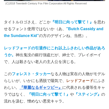
(C)2018 Twentieth Century Fox Film Corporation All Rights Reserved
タイトルロゴさえ、どこか
『明日に向って撃て！』
を思わ
せるフォント使用ではないか（あ、
”Butch Cassidy and
the Sundance Kid”
の方のデザインね、当然）。
レッドフォードの引退作にこれ以上ふさわしい作品があろ
うか。
神出鬼没の銀行強盗だが、紳士で、プレイボーイ
で、人は殺さない老人の主人公を演じる。
この
フォレスト・タッカー
なる人物は実在の人物がモデル
らしいが、いかにも洒脱で陽気で、
レッドフォード
にふさ
わしい。
『華麗なるギャツビー』
に代表される優等生キャ
ラではなく、
『明日に向って撃て！』
や
『スティング』
の
流れを汲む、憎めない悪党キャラ。