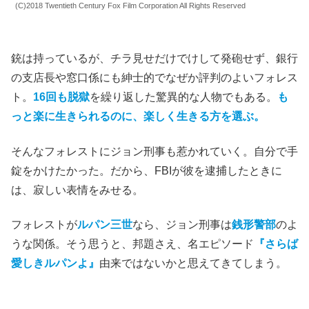
(C)2018 Twentieth Century Fox Film Corporation All Rights Reserved
銃は持っているが、チラ見せだけでけして発砲せず、銀行
の支店長や窓口係にも紳士的でなぜか評判のよいフォレス
ト。
16回も脱獄
を繰り返した驚異的な人物でもある。
も
っと楽に生きられるのに、楽しく生きる方を選ぶ。
そんなフォレストにジョン刑事も惹かれていく。自分で手
錠をかけたかった。だから、FBIが彼を逮捕したときに
は、寂しい表情をみせる。
フォレストが
ルパン三世
なら、ジョン刑事は
銭形警部
のよ
うな関係。そう思うと、邦題さえ、名エピソード
『さらば
愛しきルパンよ』
由来ではないかと思えてきてしまう。