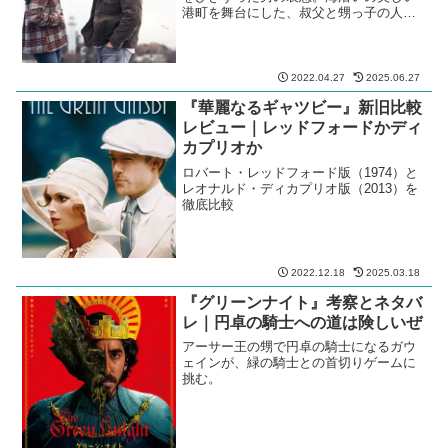
港町を舞台にした、叔父と甥っ子の人間
ドラマ。
2022.04.27
2025.06.27
『華麗なるギャツビー』新旧比較
レビュー｜レッドフォードかディ
カプリオか
ロバート・レッドフォード版（1974）と
レオナルド・ディカプリオ版（2013）を
徹底比較
2022.12.18
2025.03.18
『グリーンナイト』考察とネタバ
レ｜円卓の騎士への道は険しいぜ
アーサー王の甥で円卓の騎士になるガウ
ェインが、緑の騎士との首切りゲームに
挑む。