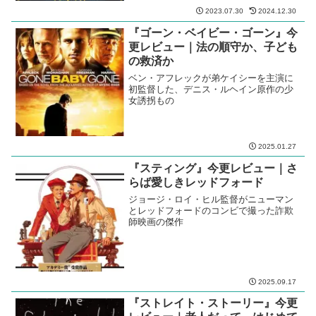
2023.07.30
2024.12.30
『ゴーン・ベイビー・ゴーン』今
更レビュー｜法の順守か、子ども
の救済か
ベン・アフレックが弟ケイシーを主演に
初監督した、デニス・ルヘイン原作の少
女誘拐もの
2025.01.27
『スティング』今更レビュー｜さ
らば愛しきレッドフォード
ジョージ・ロイ・ヒル監督がニューマン
とレッドフォードのコンビで撮った詐欺
師映画の傑作
2025.09.17
『ストレイト・ストーリー』今更