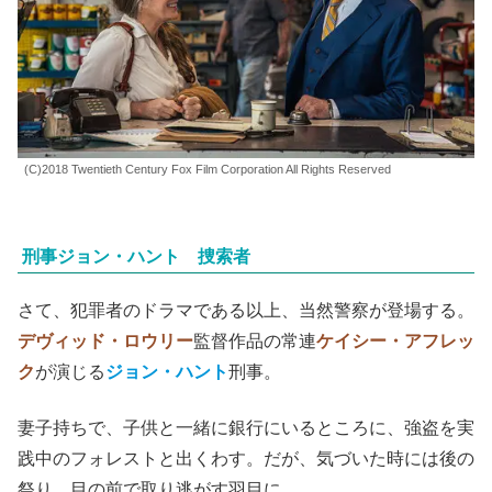
(C)2018 Twentieth Century Fox Film Corporation All Rights Reserved
刑事ジョン・ハント 捜索者
さて、犯罪者のドラマである以上、当然警察が登場する。
デヴィッド・ロウリー
監督作品の常連
ケイシー・アフレッ
ク
が演じる
ジョン・ハント
刑事。
妻子持ちで、子供と一緒に銀行にいるところに、強盗を実
践中のフォレストと出くわす。だが、気づいた時には後の
祭り。目の前で取り逃がす羽目に。