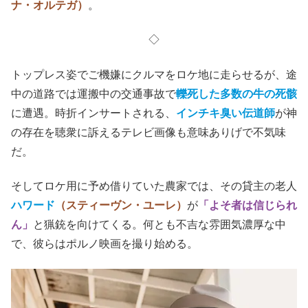
(C)2022 Over The Hill Pictures LLC All Rights Reserved.
そしてゴダールを愛する映画監督の学生
RJ
（オーウェ
ン・キャンベル）
と、録音担当の女学生
ロレイン
（ジェ
ナ・オルテガ）
。
◇
トップレス姿でご機嫌にクルマをロケ地に走らせるが、途
中の道路では運搬中の交通事故で
轢死した多数の牛の死骸
に遭遇。時折インサートされる、
インチキ臭い伝道師
が神