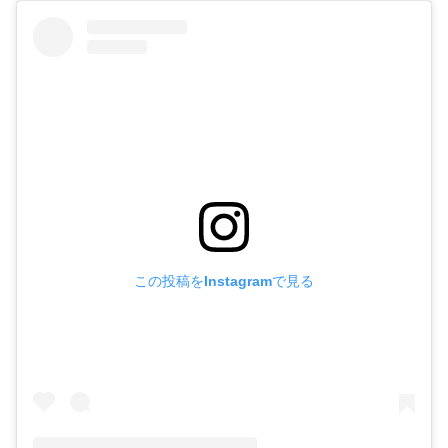
恋人のロレインと喧嘩別れして帰路につこうとしていた
学
生監督のRJに老女パールが路上キスで迫ってくる。これ
は怖い。
だが、突き放した途端に、パールがRJを刺し殺
す。まず一人目。
ここから一人ずつ殺られていく。パールに殺される者もい
れば、妻を刺激しやがってと、夫に殺される者もいる。あ
っさり死ぬ者も、痛々しく正視できない死に方をする者も
いる。バラエティに富み、また編集も冴える。