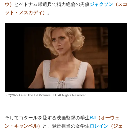
(C)2022 Over The Hill Pictures LLC All Rights Reserved.
まずは、スターを夢みるストリッパー兼女優の
マキシーン
（ミア・ゴス）
と、そのマネージャーで敏腕プロデューサ
ーの
ウェイン
（マーティン・ヘンダーソン）
。
続いて、ブロンドの女優
ボビー＝リン
（ブリタニー・スノ
ウ）
とベトナム帰還兵で精力絶倫の男優
ジャクソン
（スコ
ット・メスカディ）
。