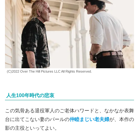
の存在を聴衆に訴えるテレビ画像も意味ありげで不気味
だ。
そしてロケ用に予め借りていた農家では、その貸主の老人
ハワード
（スティーヴン・ユーレ）
が
「よそ者は信じられ
ん」
と猟銃を向けてくる。何とも不吉な雰囲気濃厚な中
で、彼らはポルノ映画を撮り始める。