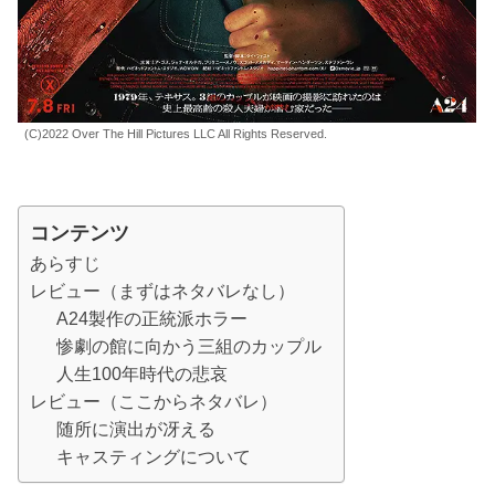
(C)2022 Over The Hill Pictures LLC All Rights Reserved.
コンテンツ
あらすじ
レビュー（まずはネタバレなし）
A24製作の正統派ホラー
惨劇の館に向かう三組のカップル
人生100年時代の悲哀
レビュー（ここからネタバレ）
随所に演出が冴える
キャスティングについて