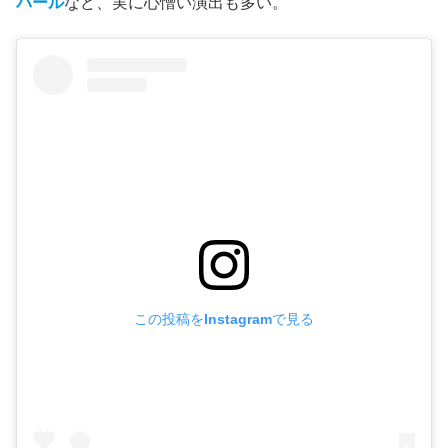
殺人に直接絡まないが、湖で裸になって泳ぐマキシーン
と、彼女の背後から近づく巨大ワニの姿を真上からのカメ
ラがとらえる。
ギリギリのところで無事に陸に上がるカッ
ト割りは秀逸だ。
しかも本人はワニの存在に気づいていな
いところがいい。
初めてマキシーンと老女パールが出会う場面と、撮影中の
ボビー＝リンとジャクソンが親しくなるシーンに、同じ
レ
モネードを登場させカットバック
する。或いは、
RJを殺
した後にクルマのライトの前で得意の歌と踊りを披露する
パール
など、実に心憎い演出も多い。