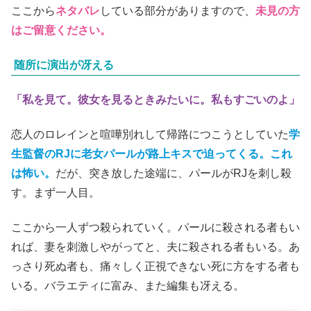
(C)2022 Over The Hill Pictures LLC All Rights Reserved.
レビュー（ここからネタバレ）
ここから
ネタバレ
している部分がありますので、
未見の方
はご留意ください。
随所に演出が冴える
「私を見て。彼女を見るときみたいに。私もすごいのよ」