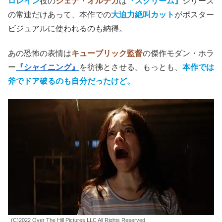
キャスティングについて
マキシーン
役の
ミア・ゴス
は
『サスペリア』
、
ボビー＝リ
ン
役の
ブリタニー・スノウ
は
『プロムナイト』
と、それぞ
れ名作ホラーのリメイク作の出演女優。
『ピッチ・パーフェクト』
で知られる
ブリタニー・スノウ
を
ビッチ
呼ばわりして殺すのは、ダジャレなのかね。
ロレイン
役の
ジェナ・オルテガ
は
『スクリーム』
シリーズ
の常連だけあって、本作での
大迫力絶叫カット
がポスター
ビジュアルに使われるのも納得。
あの恐怖の表情は
キューブリック監督
の傑作モダン・ホラ
ー
『シャイニング』
を彷彿とさせる。もっとも、
本作では
斧でドア破るのも自分だったけど。