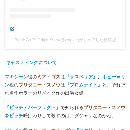
この投稿をInstagramで見る
Pearl: An ‘X’ Origin Story(@xmovie)がシェアした投稿