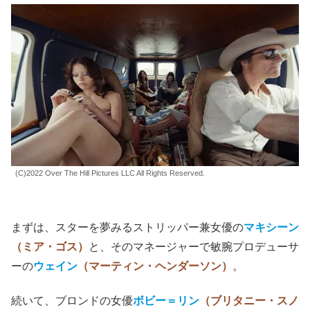
農家の中や周囲には、いくつもの死体が転がっている。一
体、この惨劇の正体はなにか。保安官たちは頭をひねる。
惨劇の館に向かう三組のカップル
そして物語は24時間前に戻る。登場するのは、
「農場の
娘たち」
なる
ポルノ映画を撮って大儲けしようと企む撮影
隊
の三組のカップル。