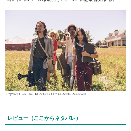
が、
若く美しかった自分を思い出し、身体が熱くなってし
まう
のだ。
火照る身体をどうにかして
と夫に求めるパールに対し、
「心臓が無理だ」
と期待に応えられずにいるハワード。こ
れを特殊メイクで超高齢になっている二人で演じるわけ
で、何とも切ない話になってくる。
人生100年時代には、こういう夫婦の悲哀も、絵空事では
ないのだろう。だが、撮影で繰り広げられる若い男女のも
つれ合いにパールは刺激され、ついに悲劇は始まる。