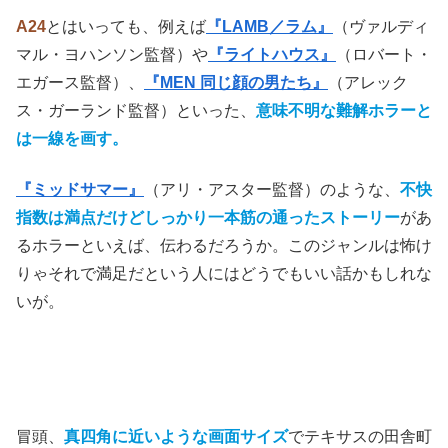
『X』
という
記憶に残りにくいタイトル
には感心しない
し、損をしている。だが、
1970～80年代のホラー映画の
雰囲気
をあちこちに漂わせ、どこか懐かしさを感じさせな
がら、ツボを押さえた逸品である。
監督はホラー映画を多く手掛けている
タイ・ウェスト
。製
作は奇妙な映画を一手に担う
A24
。
◇
A24
とはいっても、例えば
『LAMB／ラム』
（ヴァルディ
マル・ヨハンソン監督）や
『ライトハウス』
（ロバート・
エガース監督）、
『MEN 同じ顔の男たち』
（アレック
ス・ガーランド監督）といった、
意味不明な難解ホラーと
は一線を画す。