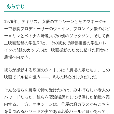
あらすじ
1979年、テキサス。女優のマキシーンとそのマネージャ
ーで敏腕プロデューサーのウェイン、ブロンド女優のボビ
ー＝リンとベトナム帰還兵で俳優のジャクソン、そして自
主映画監督の学生RJと、その彼女で録音担当の学生ロレ
インの3組のカップルは、映画撮影のために借りた田舎の
農場へ向かう。
彼らが撮影する映画のタイトルは「農場の娘たち」。この
映画でドル箱を狙う――。6人の野心はむきだしだ。
そんな彼らを農場で待ち受けたのは、みすぼらしい老人の
ハワードだった。彼らを宿泊場所として提供した納屋へ案
内する。一方、マキシーンは、母屋の窓ガラスからこちら
を見つめるハワードの妻である老婆パールと目があってし