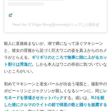
この投稿をInstagramで見る
Pearl: An ‘X’ Origin Story(@xmovie)がシェアした投稿