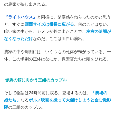
『ミッドサマー』
（アリ・アスター監督）のような、
不快
指数は満点だけどしっかり一本筋の通ったストーリー
があ
るホラーといえば、伝わるだろうか。このジャンルは怖け
りゃそれで満足だという人にはどうでもいい話かもしれな
いが。
冒頭、
真四角に近いような画面サイズ
でテキサスの田舎町
の農家が映し出される。
『ライトハウス』
と同様に、閉塞感をねらったのかと思う
と、すぐに
画面サイズは横長に広がる
。何のことはない、
暗い家の中から、カメラが外に出たことで、
左右の暗闇が
なくなっただけ
なのだ。ここは面白い演出。