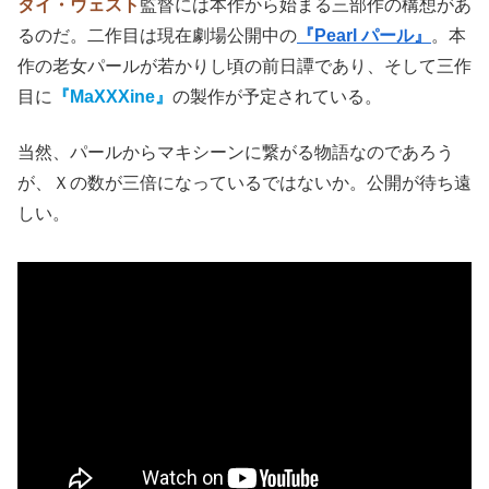
どちらも
未知なる才能（
X
FACTOR）
をもち、
ミア・ゴス
の一人二役
なのだけれど、
パールの老けメイクが凄すぎ
て、とても同一人物とは分からない代物
。
そこまでして一人二役にする意味があるのかとも思った
が、これは三部作を通じてみれば、大事なポイントなのか
もしれない。
タイ・ウェスト
監督には本作から始まる三部作の構想があ
るのだ。二作目は現在劇場公開中の
『Pearl パール』
。本
作の老女パールが若かりし頃の前日譚であり、そして三作
目に
『MaXXXine』
の製作が予定されている。
当然、パールからマキシーンに繋がる物語なのであろう
が、Ｘの数が三倍になっているではないか。公開が待ち遠