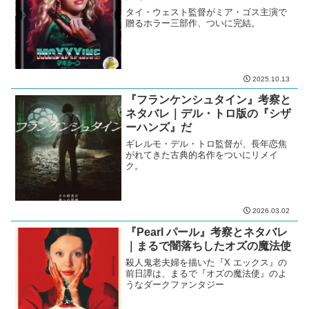
関連記事
『MaXXXine マキシーン』考察と
ネタバレ｜マキシーンがやらねば
誰がやる
タイ・ウェスト監督がミア・ゴス主演で
贈るホラー三部作、ついに完結。
2025.10.13
『フランケンシュタイン』考察と
ネタバレ｜デル・トロ版の『シザ