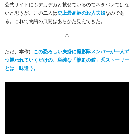
(C)2022 Over The Hill Pictures LLC All Rights Reserved.
人生100年時代の悲哀
この気骨ある退役軍人のご老体ハワードと、なかなか表舞
台に出てこない妻のパールの
仲睦まじい老夫婦
が、本作の
影の主役といってよい。
公式サイトにもデカデカと載せているのでネタバレではな
いと思うが、この二人は
史上最高齢の殺人夫婦
なのであ
る。これで物語の展開はあらかた見えてきた。
◇
ただ、本作は
この恐ろしい夫婦に撮影隊メンバーが一人ず