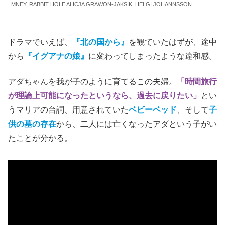
MNEY, RABBIT HOLE ALICJA GRAWON-JAKSIK, HELGI JOHANNSSON
ドラマでいえば、
『北の国から』
を観ていたはずが、途中
から
『イグアナの娘』
に変わってしまったような違和感。
アダちゃんを我が子のように育てるこの夫婦。
「時間旅行
が理論上可能になったというなら、過去に戻りたい」
とい
うマリアの台詞、用意されていた
ベビーベッド
、そして
子
供の墓の存在
から、二人には亡くなったアダという子がい
たことが分かる。