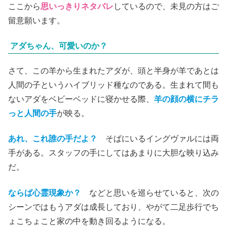
ここから
思いっきりネタバレ
しているので、未見の方はご
留意願います。
アダちゃん、可愛いのか？
さて、この羊から生まれたアダが、頭と半身が羊であとは
人間の子というハイブリッド種なのである。生まれて間も
ないアダをベビーベッドに寝かせる際、
羊の顔の横にチラ
っと人間の手
が映る。
あれ、これ誰の手だよ？
そばにいるイングヴァルには両
手がある。スタッフの手にしてはあまりに大胆な映り込み
だ。
ならば心霊現象か？
などと思いを巡らせていると、次の
シーンではもうアダは成長しており、やがて二足歩行でち
ょこちょこと家の中を動き回るようになる。