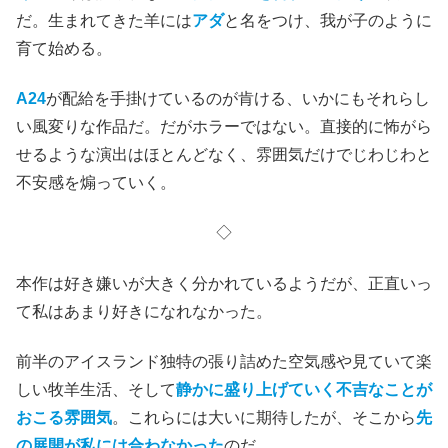
だ。生まれてきた羊には
アダ
と名をつけ、我が子のように
育て始める。
A24
が配給を手掛けているのが肯ける、いかにもそれらし
い風変りな作品だ。だがホラーではない。直接的に怖がら
せるような演出はほとんどなく、雰囲気だけでじわじわと
不安感を煽っていく。
◇
本作は好き嫌いが大きく分かれているようだが、正直いっ
て私はあまり好きになれなかった。
前半のアイスランド独特の張り詰めた空気感や見ていて楽
しい牧羊生活、そして
静かに盛り上げていく不吉なことが
おこる雰囲気
。これらには大いに期待したが、そこから
先
の展開が私には合わなかった
のだ。