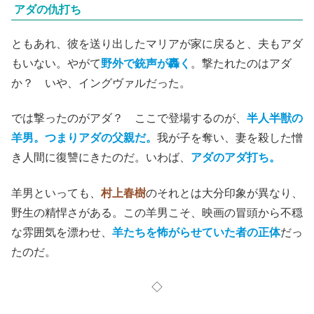
アダの仇打ち
ともあれ、彼を送り出したマリアが家に戻ると、夫もアダ
もいない。やがて
野外で銃声が轟く
。撃たれたのはアダ
か？ いや、イングヴァルだった。
では撃ったのがアダ？ ここで登場するのが、
半人半獣の
羊男。つまりアダの父親だ。
我が子を奪い、妻を殺した憎
き人間に復讐にきたのだ。いわば、
アダのアダ打ち。
羊男といっても、
村上春樹
のそれとは大分印象が異なり、
野生の精悍さがある。この羊男こそ、映画の冒頭から不穏
な雰囲気を漂わせ、
羊たちを怖がらせていた者の正体
だっ
たのだ。
◇