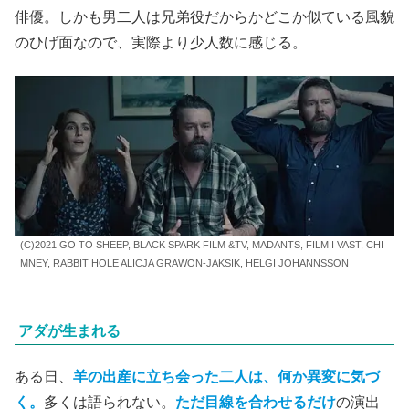
俳優。しかも男二人は兄弟役だからかどこか似ている風貌
のひげ面なので、実際より少人数に感じる。
(C)2021 GO TO SHEEP, BLACK SPARK FILM &TV, MADANTS, FILM I VAST, CHI
MNEY, RABBIT HOLE ALICJA GRAWON-JAKSIK, HELGI JOHANNSSON
アダが生まれる
ある日、
羊の出産に立ち会った二人は、何か異変に気づ
く。
多くは語られない。
ただ目線を合わせるだけ
の演出