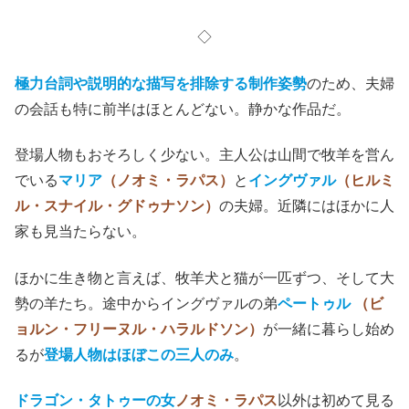
◇
極力台詞や説明的な描写を排除する制作姿勢
のため、夫婦
の会話も特に前半はほとんどない。静かな作品だ。
登場人物もおそろしく少ない。主人公は山間で牧羊を営ん
でいる
マリア
（ノオミ・ラパス）
と
イングヴァル
（ヒルミ
ル・スナイル・グドゥナソン）
の夫婦。近隣にはほかに人
家も見当たらない。
ほかに生き物と言えば、牧羊犬と猫が一匹ずつ、そして大
勢の羊たち。途中からイングヴァルの弟
ペートゥル
（ビ
ョルン・フリーヌル・ハラルドソン）
が一緒に暮らし始め
るが
登場人物はほぼこの三人のみ
。
ドラゴン・タトゥーの女
ノオミ・ラパス
以外は初めて見る