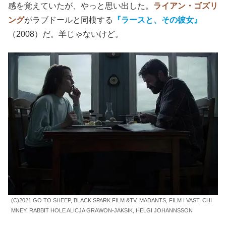
感を覚えていたが、やっと思い出した。
ライアン・ゴズリ
ング
がラブドールと同棲する
『ラースと、その彼女』
（2008）だ。羊じゃないけど。
(C)2021 GO TO SHEEP, BLACK SPARK FILM &TV, MADANTS, FILM I VAST, CHI
MNEY, RABBIT HOLE ALICJA GRAWON-JAKSIK, HELGI JOHANNSSON