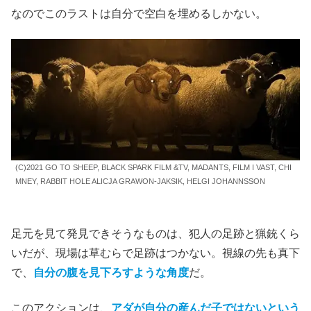
なのでこのラストは自分で空白を埋めるしかない。
(C)2021 GO TO SHEEP, BLACK SPARK FILM &TV, MADANTS, FILM I VAST, CHI
MNEY, RABBIT HOLE ALICJA GRAWON-JAKSIK, HELGI JOHANNSSON
足元を見て発見できそうなものは、犯人の足跡と猟銃くら
いだが、現場は草むらで足跡はつかない。
視線の先
も真下
で、
自分の腹を
見下ろす
ような角度
だ。
このアクションは、
アダが自分の産んだ子ではないという