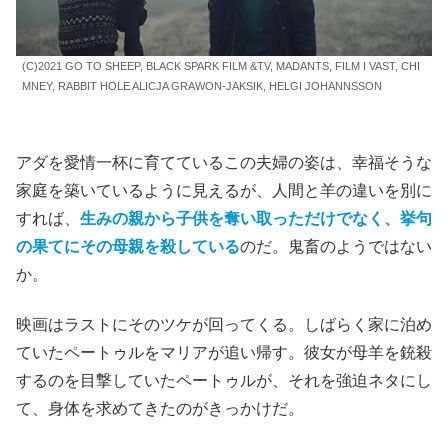
(C)2021 GO TO SHEEP, BLACK SPARK FILM &TV, MADANTS, FILM I VAST, CHI
MNEY, RABBIT HOLE ALICJA GRAWON-JAKSIK, HELGI JOHANNSSON
アダを愛情一杯に育てているこの夫婦の姿は、幸福そうな
家庭を築いているように見えるが、人間と羊の違いを別に
すれば、
生みの親から子供を奪い取っただけでなく、挙句
の果てにその母親を殺している
のだ。鬼畜のようではない
か。
映画
はラストにそのツケが回ってくる。しばらく家に泊め
ていたペートゥルをマリアが追い帰す。彼女が母羊を銃殺
するのを目撃していたペートゥルが、それを強迫ネタにし
て、身体を求めてきたのがきっかけだ。