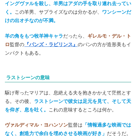
イングヴァルを殺し、羊男はアダの手を取り連れ去ってい
く。
この羊男、サプライズなのは分かるが、
ワンシーンだ
けの出オチなのが不満。
羊の角をもつ牧羊神キャラ
だったら、
ギレルモ・デル・ト
ロ
監督の
『パンズ・ラビリンス』
のパンの方が造形美もイ
ンパクトもある。
ラストシーンの意味
駆け寄ったマリアは、息絶える夫を抱きかかえて茫然とす
る。その後、
ラストシーンで彼女は足元を見て、そして天
を仰ぎ、息を吐く。
これの意味するところは何か。
ヴァルディマル・ヨハンソン
監督は
「情報過多な映画では
なく、創造力で余白を埋めさせる映画が好き」
だそうだ。