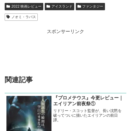
2022 映画レビュー
アイスランド
ファンタジー
ノオミ・ラパス
スポンサーリンク
関連記事
『プロメテウス』今更レビュー｜
エイリアン前夜祭①
リドリー・スコット監督が、長い沈黙を
破ってついに描いたエイリアンの前日
譚。