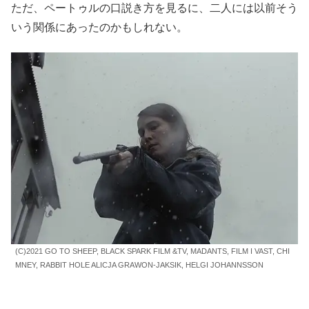
ただ、ペートゥルの口説き方を見るに、二人には以前そう
いう関係にあったのかもしれない。
(C)2021 GO TO SHEEP, BLACK SPARK FILM &TV, MADANTS, FILM I VAST, CHI
MNEY, RABBIT HOLE ALICJA GRAWON-JAKSIK, HELGI JOHANNSSON