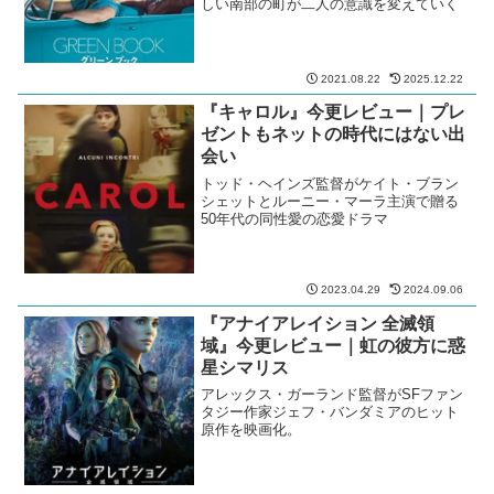
しい南部の町が二人の意識を変えていく
2021.08.22
2025.12.22
『キャロル』今更レビュー｜プレ
ゼントもネットの時代にはない出
会い
トッド・ヘインズ監督がケイト・ブラン
シェットとルーニー・マーラ主演で贈る
50年代の同性愛の恋愛ドラマ
2023.04.29
2024.09.06
『アナイアレイション 全滅領
域』今更レビュー｜虹の彼方に惑
星シマリス
アレックス・ガーランド監督がSFファン
タジー作家ジェフ・バンダミアのヒット
原作を映画化。