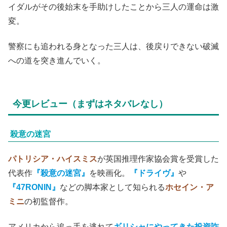
イダルがその後始末を手助けしたことから三人の運命は激
変。
警察にも追われる身となった三人は、後戻りできない破滅
への道を突き進んでいく。
今更レビュー（まずはネタバレなし）
殺意の迷宮
パトリシア・ハイスミス
が英国推理作家協会賞を受賞した
代表作
『殺意の迷宮』
を映画化。
『ドライヴ』
や
『47RONIN』
などの脚本家として知られる
ホセイン・ア
ミニ
の初監督作。
アメリカから追っ手を逃れて
ギリシャにやってきた投資詐