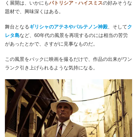
く展開は、いかにも
パトリシア・ハイスミス
の好みそうな
題材で、興味深くはある。
舞台となる
ギリシャのアテネやパルテノン神殿
、そして
ク
レタ島
など、60年代の風景を再現するのには相当の苦労
があったとかで、さすがに見事なものだ。
この風景をバックに映画を撮るだけで、作品の出来がワン
ランク引き上げられるような気持になる。