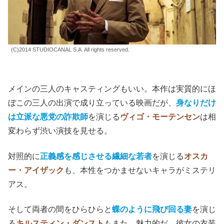
(C)2014 STUDIOCANAL S.A. All rights reserved.
メインの三人のキャスティングもいい。本作は実質的にほ
ぼこの三人の出演で成り立っている映画だが、
身なりだけ
は立派な悪党の詐欺師
を演じる
ヴィゴ・モーテンセン
は相
変わらず渋い演技を見せる。
対照的に
正義感を感じさせる繊細な若者
を演じる
オスカ
ー・アイザック
も、本性をつかませないキャラがミステリ
アス。
そして両者の間をひらひらと
蝶のように飛び回る妻
を演じ
る
キルスティン・ダンスト
もまた、魅力的だ。彼女の衣装