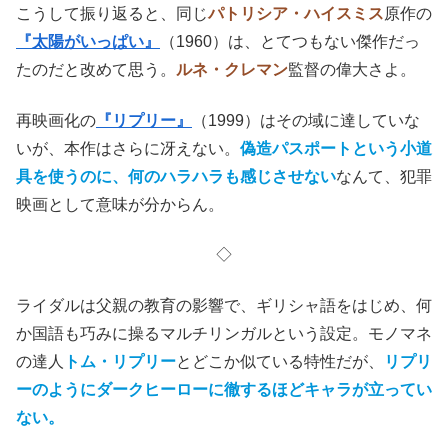
こうして振り返ると、同じ
パトリシア・ハイスミス
原作の
『太陽がいっぱい』
（1960）は、とてつもない傑作だっ
たのだと改めて思う。
ルネ・クレマン
監督の偉大さよ。
再映画化の
『リプリー』
（1999）はその域に達していな
いが、本作はさらに冴えない。
偽造パスポートという小道
具を使うのに、何のハラハラも感じさせない
なんて、犯罪
映画として意味が分からん。
◇
ライダルは父親の教育の影響で、ギリシャ語をはじめ、何
か国語も巧みに操るマルチリンガルという設定。モノマネ
の達人
トム・リプリー
とどこか似ている特性だが、
リプリ
ーのようにダークヒーローに徹するほどキャラが立ってい
ない。