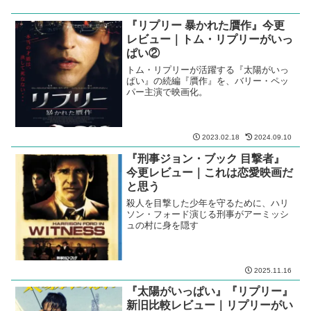
『リプリー 暴かれた贋作』今更
レビュー｜トム・リプリーがいっ
ぱい②
トム・リプリーが活躍する『太陽がいっ
ぱい』の続編『贋作』を、バリー・ペッ
パー主演で映画化。
2023.02.18
2024.09.10
『刑事ジョン・ブック 目撃者』
今更レビュー｜これは恋愛映画だ
と思う
殺人を目撃した少年を守るために、ハリ
ソン・フォード演じる刑事がアーミッシ
ュの村に身を隠す
2025.11.16
『太陽がいっぱい』『リプリー』
新旧比較レビュー｜リプリーがい