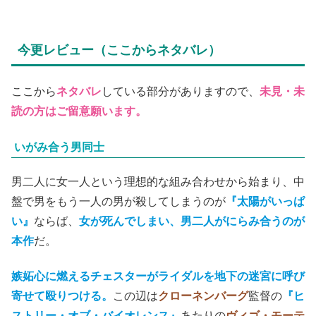
今更レビュー（ここからネタバレ）
ここから
ネタバレ
している部分がありますので、
未見・未
読の方はご留意願います。
いがみ合う男同士
男二人に女一人という理想的な組み合わせから始まり、中
盤で男をもう一人の男が殺してしまうのが
『太陽がいっぱ
い』
ならば、
女が死んでしまい、男二人がにらみ合うのが
本作
だ。
嫉妬心に燃えるチェスターがライダルを地下の迷宮に呼び
寄せて殴りつける。
この辺は
クローネンバーグ
監督の
『ヒ
ストリー・オブ・バイオレンス』
あたりの
ヴィゴ・モーテ