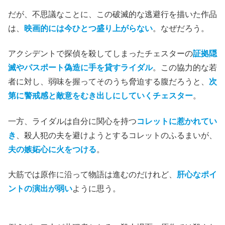
だが、不思議なことに、この破滅的な逃避行を描いた作品
は、
映画的には今ひとつ盛り上がらない
。なぜだろう。
アクシデントで探偵を殺してしまったチェスターの
証拠隠
滅やパスポート偽造に手を貸すライダル
。この協力的な若
者に対し、弱味を握ってそのうち脅迫する腹だろうと、
次
第に警戒感と敵意をむき出しにしていくチェスター
。
一方、ライダルは自分に関心を持つ
コレットに惹かれてい
き
、殺人犯の夫を避けようとするコレットのふるまいが、
夫の嫉妬心に火をつける
。
大筋では原作に沿って物語は進むのだけれど、
肝心なポイ
ントの演出が弱い
ように思う。