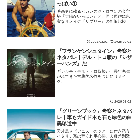
っぱい①
映画史に残るピカレスク・ロマンの金字
塔『太陽がいっぱい』と、同じ原作に忠
実なリメイク『リプリー』の新旧比較
2023.02.01
2025.03.01
『フランケンシュタイン』考察と
ネタバレ｜デル・トロ版の『シザ
ーハンズ』だ
ギレルモ・デル・トロ監督が、長年恋焦
がれてきた古典的名作をついにリメイ
ク。
2026.03.02
『グリーンブック』考察とネタバ
レ｜車もガイド本も石も緑色の白
黒珍道中
天才黒人ピアニストのツアーに付き添う
イタリア系の荒くれ用心棒。人種差別激