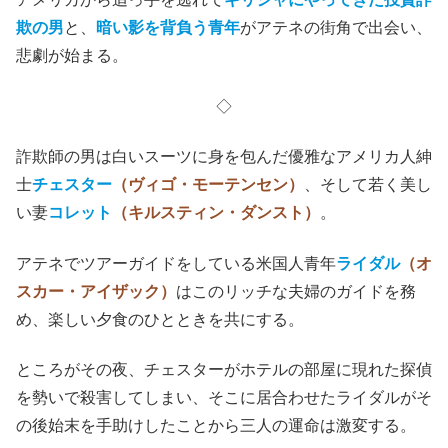
欺の男
と、
暗い影を背負う青年
がアテネの街角で出会い、
悲劇が始まる。
◇
詐欺師の男は白いスーツに身を包んだ優雅なアメリカ人紳
士
チェスター
（ヴィゴ・モーテンセン）
、そして若く美し
い妻
コレット
（キルスティン・ダンスト）
。
アテネでツアーガイドをしている米国人青年
ライダル
（オ
スカー・アイザック）
はこのリッチな夫婦のガイドを務
め、楽しい夕食のひとときを共にする。
ところがその夜、チェスターがホテルの部屋に現れた探偵
を勢いで殺害してしまい、そこに居合わせたライダルがそ
の後始末を手助けしたことから三人の運命は激変する。