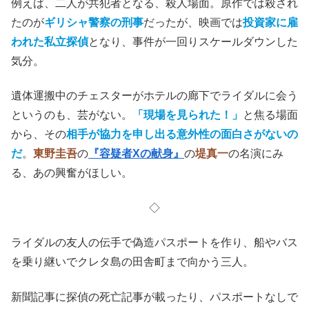
例えば、二人が共犯者となる、殺人場面。原作では殺され
たのが
ギリシャ警察の刑事
だったが、映画では
投資家に雇
われた私立探偵
となり、事件が一回りスケールダウンした
気分。
遺体運搬中のチェスターがホテルの廊下でライダルに会う
というのも、芸がない。
「現場を見られた！」
と焦る場面
から、その
相手が協力を申し出る意外性の面白さがないの
だ
。
東野圭吾
の
『容疑者Xの献身』
の
堤真一
の名演にみ
る、あの興奮がほしい。
◇
ライダルの友人の伝手で偽造パスポートを作り、船やバス
を乗り継いでクレタ島の田舎町まで向かう三人。
新聞記事に探偵の死亡記事が載ったり、パスポートなしで