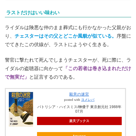
ラストだけはいい味わい
ライダルは険悪な仲のまま葬式にも行かなかった父親がお
り、
チェスターはその父とどこか風貌が似ている。
序盤に
でてきたこの伏線が、ラストにようやく生きる。
警官に撃たれて死んでしまうチェスターが、死に際に、ラ
イダルの盗聴器に向かって
「この若者は巻き込まれただけ
で無実だ」
と証言するのである。
殺意の迷宮
posted with
ヨメレバ
パトリシア・ハイスミス/榊優子 東京創元社 1988年
07月
楽天ブックス
Amazon